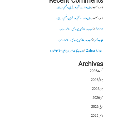
Recent Comments
طاہرہ مسعود
از
جہاں دائرے ختم ہوتے ہیں- نعیم اللہ باجوہ
طاہرہ مسعود
از
جہاں دائرے ختم ہوتے ہیں- نعیم اللہ باجوہ
Saba
از
جب جذبات خبر بن جائیں – فاطمۃالزہرہ
نایاب زہرہ
از
جب جذبات خبر بن جائیں – فاطمۃالزہرہ
Zahra khan
از
جب جذبات خبر بن جائیں – فاطمۃالزہرہ
Archives
اگست 2026
جولائی 2026
جون 2026
مئی 2026
اپریل 2026
دسمبر 2025