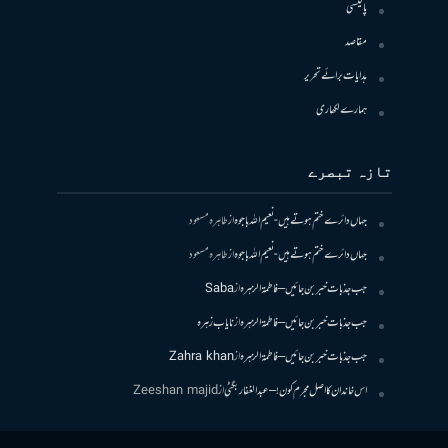
پالیسی
مقاصد
ہدایات برائے تحریر
ہمارے لکھاری
تازہ تبصرے
جہاں دائرے ختم ہوتے ہیں- نعیم اللہ باجوہ
از
طاہرہ مسعود
جہاں دائرے ختم ہوتے ہیں- نعیم اللہ باجوہ
از
طاہرہ مسعود
جب جذبات خبر بن جائیں – فاطمۃالزہرہ
از
Saba
جب جذبات خبر بن جائیں – فاطمۃالزہرہ
از
نایاب زہرہ
جب جذبات خبر بن جائیں – فاطمۃالزہرہ
از
Zahra khan
اس خاندان کا اصل مجرم کون! – عبدالغفار بگٹی
از
Zeeshan majid