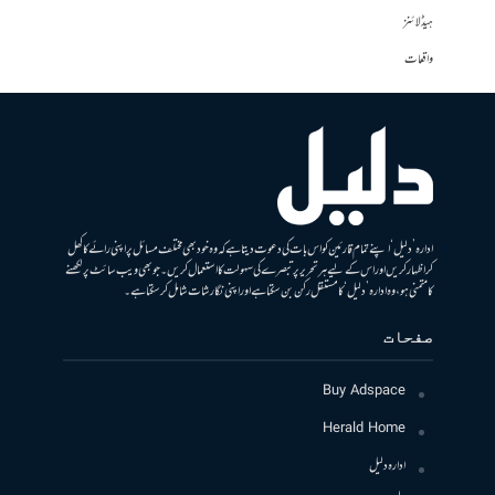
ہیڈلائنز
واقعات
ادارہ ’دلیل‘ اپنے تمام قارئین کو اس بات کی دعوت دیتا ہے کہ وہ خود بھی مختلف مسائل پر اپنی رائے کا کھل
کر اظہار کریں اور اس کے لیے ہر تحریر پر تبصرے کی سہولت کا استعمال کریں۔ جو بھی ویب سائٹ پر لکھنے
کا متمنی ہو، وہ ادارہ ’دلیل‘ کا مستقل رکن بن سکتا ہے اور اپنی نگارشات شامل کرسکتا ہے۔
صفحات
Buy Adspace
Herald Home
ادارہ دلیل