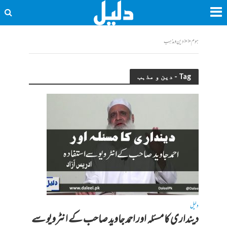
ہوم
<<
دین و مذہب
Tag - دین و مذہب
دلیل
دینداری کا مسئلہ اور احمد جاوید صاحب کے انٹرویو سے