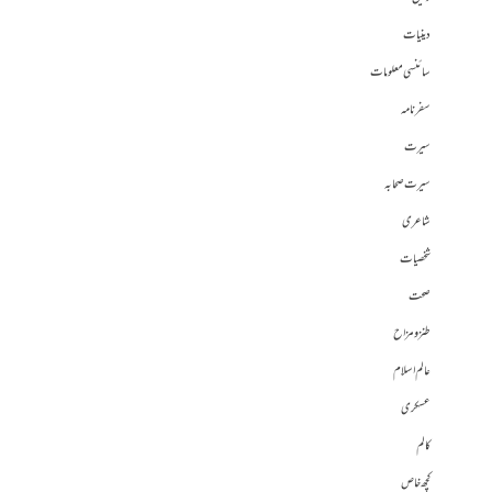
دینیات
سائنسی معلومات
سفرنامہ
سیرت
سیرت صحابہ
شاعری
شخصیات
صحت
طنز و مزاح
عالم اسلام
عسکری
کالم
کچھ خاص