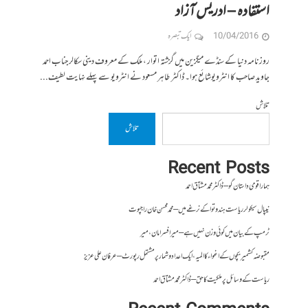
استفادہ – ادریس آزاد
10/04/2016
ایک تبصرہ
روزنامہ دنیا کے سنڈے میگزین میں گزشتہ اتوار ، ملک کے معروف دینی سکالر جناب احمد
جاوید صاحب کا انٹرویوشائع ہوا۔ ڈاکٹر طاہر مسعود نے انٹرویو سے پہلے نہایت لطیف...
تلاش
تلاش
Recent Posts
ہمارا قومی داستان گو – ڈاکٹر محمد مشتاق احمد
نیپال سیکولر ریاست ہندوتوا کے نرغے میں – محمد محسن خان راجپوت
ٹرمپ کے بیان میں کوئی وزن نہیں ہے – میر افسرامان،میر
مقبوضہ کشمیر بچوں کے اغواء کا المیہ، ایک اعداد و شمار پر مشتمل رپورٹ – عرفان علی عزیز
ریاست کے وسائل پر ملکیت کا حق – ڈاکٹر محمد مشتاق احمد