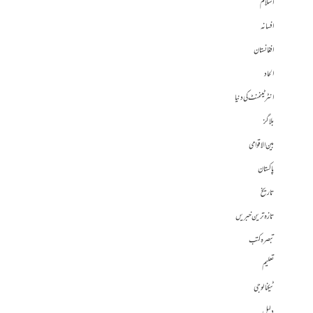
اسلام
افسانہ
افغانستان
الحاد
انٹرٹینمنٹ کی دنیا
بلاگز
بین الاقوامی
پاکستان
تاریخ
تازہ ترین خبریں
تبصرہ کتب
تعلیم
ٹیکنالوجی
دلیل