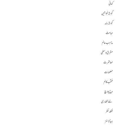
کہانی
گوشہ خواتین
گوشہ ہند
مباحث
مذاہب عالم
مشرق وسطی
معاشرت
معلومات
منتخب کالم
میڈیا واچ
نئے لکھاری
نقطہ نظر
ہیڈلائنز