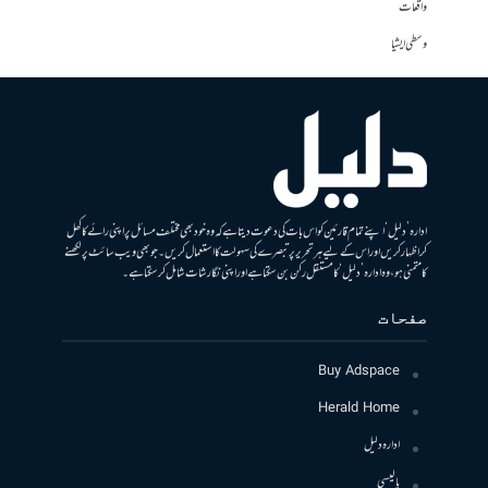
واقعات
وسطی ایشیا
ادارہ ’دلیل‘ اپنے تمام قارئین کو اس بات کی دعوت دیتا ہے کہ وہ خود بھی مختلف مسائل پر اپنی رائے کا کھل
کر اظہار کریں اور اس کے لیے ہر تحریر پر تبصرے کی سہولت کا استعمال کریں۔ جو بھی ویب سائٹ پر لکھنے
کا متمنی ہو، وہ ادارہ ’دلیل‘ کا مستقل رکن بن سکتا ہے اور اپنی نگارشات شامل کرسکتا ہے۔
صفحات
Buy Adspace
Herald Home
ادارہ دلیل
پالیسی