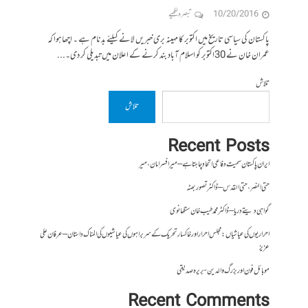
10/20/2016
تبصرہ لکھیے
پاکستان کی سیاسی تاریخ میں اکتوبر کا مہینہ بری خبریں لانے کیلئے بدنام ہے ۔ اچھا ہوا کہ
عمران خان نے 30اکتوبر کو اسلام آباد بند کرنے کے اعلان میں تبدیلی کر دی۔...
تلاش
تلاش
Recent Posts
ایران پاکستان سمیت دفاعی اتحاد چاہتا ہے – میر افسر امان،میر
حتی النصر ، حتی القدس – ڈاکٹر تصور بھٹہ
گواہی دیتے دریا – ڈاکٹر محمد طیب خان سنگھانوی
احراریوں کی عیاشیاں : مجلس احرار اور خاکسار تحریک کے سربراہوں کی عیاشیوں کی المناک داستان – عرفان علی
عزیز
موبائل فون اور بزرگ والدین- بریرہ صدیقی
Recent Comments