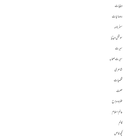
دینیات
روحانیات
سفرنامہ
سوشل میڈیا
سیرت
سیرت صحابہ
شاعری
شخصیات
صحت
طنز و مزاح
عالم اسلام
کالم
کچھ خاص