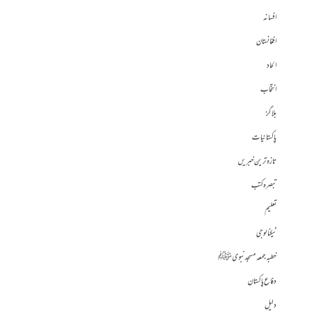
افسانہ
افغانستان
الحاد
انتخاب
بلاگز
پاکستانیات
تازہ ترین خبریں
تبصرہ کتب
تعلیم
ٹیکنالوجی
خطبہ جمعہ مسجد نبوی ﷺ
دفاع پاکستان
دلیل