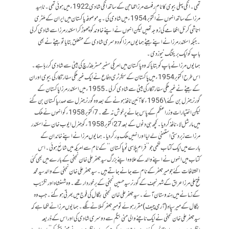
تھی ۔ انکی پہلی بیوی کا نام رفعت مرزا تھا جن کے ساتھ انکی شادی 1922ء میں ہوئی تھی ۔ناہید
مرزا کے ساتھ انہوں نے اکتوبر 1954ء میں شادی کی ۔ یہ موصوفہ پاکستان میں ایران کے ملٹری
اتاشی کرنل افغامے کی زوجہ تھیں لیکن انہوں نے اپنے خاوند کو چھوڑ کر اسکندر مرزا سے شادی کرلی
۔ جبکہ اسکندر مرزا نے اپنے بیٹے ہمایوں مرزا کو دوسری شادی کے متعلق بتایا تو بیٹے نے بھی
باپ کو ایک بریکنگ نیوز دی ۔
ہمایوں مرزا نے باپ کو بتایا کہ وہ پاکستان میں امریکی سفیر مسٹر ہلڈرچ کی بیٹی سے شادی کر رہا ہے ۔
اس طرح اکتوبر 1954ء میں پاکستان کے سیکرٹری دفاع نے ایک غیر ملکی سفارتکار کی بیوی اور ان
کے بیٹے نے غیر ملکی سفارتکار کی بیٹی سے شادی کر لی ۔ 1955ء میں اسکندر مرزا پاکستان کے
گورنر جنرل بن گئے \1956ء کا آئین نافذ ہونے کے بعد وہ گورنر جنرل سے صدر پاکستان بن گئے
لیکن اختیارات وزر اعظم کے پاس جانے پر خوش نہ تھے ۔ 7اکتوبر 1958ء کو انہوں نے ملک
میں مارشل لاء نافذ کر دیا ۔ کچھ ہی دنوں کے بعد 27اکتوبر 1958ء کو جنرل ایوب خان نے اسکندر
مرزا سے زبردستی استعفیٰ لے لیا اور انہیں ملک بدر کر دیا ۔ ہمایوں مرزا نے اپنے خاندان کے
بارے میں ایک کتاب لکھی جو ’’فرام پلاسی ٹو پاکستان‘‘ کے نام سے امریکہ میں شائع ہوئی ۔ اس
کتاب میں انہوں نے اپنے والد کے علاوہ اپنے بزرگ سید جعفر علی خان نجفی کے بارے میں بھی کئی
انکشافات کئے جو میر جعفر کے نام سے جانے جاتے ہیں ۔ سید جعفر علی خان نجفی کے والد سید محمد
فتح علی مرزا عراق کے شہر نجف کے گورنر سید حسین نجفی کے برخوردار تھے ۔وہ شہنشاہ اورنگزیب
کے زمانے میں ہندوستان آئے ۔ سید جعفر علی خان نجفی بنگال کی فوج میں بھرتی ہو گئے ۔ جب وہ
بنگال کے میر سپاہ ( آرمی چیف ) مقرر ہوئے تو میر جعفر کہلانے لگے ۔ ہمایوں مرزا نے لکھا ہے کہ
سید جعفر علی خان نجفی نے ایک ناچنے و الی منی بیگم سے دوسری شادی کی اور اس کے ذریعہ