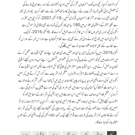
کو برطرف کر دیا ۔ کچھ دن تک اسمبلیاں ختم نہ کی گئیں اور پارلیمینٹ کے اندر سے تبدیلی لانے کی
کوشش ہوئی لیکن شہباز شریف نے اپنے بھائی کا ساتھ چھوڑنے سے انکار کر دیا ۔ چودھری نثار
علی خان بھی نہ مانے اور آخر کار اسمبلیاں توڑ دی گئیں ۔ 18اکتوبر 2007ء کو کراچی میں محترمہ
بے نظیر بھٹو کے استقبالی جلوس میں 180سیاسی کارکنوں کی شہادت بھی ناقابل فراموش ہے
اکتوبر کی کچھ اور بری خبروں کا ذکر اس کالم کو بہت طویل کر دےگا ۔ 6اکتوبر 2016ء کو ایک
انگریزی اخبار میں شائع ہونے والی خبر نے بھی پورے نظام کو ہلا دیا ہے اور اس خبر کے سورس کو
بے نقاب کئے بغیر موجودہ حکومت دبائو سے نہیں نکلے گی۔
اکتوبر 2016ء میں پاکستان کی بڑی سیاسی جماعتیں جلدی جلدی اپنے جماعتی انتخابات مکمل کرنے
میں مصروف ہیں کیونکہ انہوں نے بلدیاتی اداروں کی مخصوص نشستوں پر اپنے امیدواروں کیلئے انتخابی
نشان حاصل کرنے ہیں ۔ ان انتخابات پر اعتراض کی کافی گنجائش موجود ہے لیکن ہم ان انتخابات کو
درست سمت میں ایک چھوٹا سا قدم قرار دیکر وزیر اعظم نواز شریف سے گزارش کرتے ہیں کہ ہمیں
اکتوبر میں کوئی بہت اچھی خبر دیدیں پانامہ پیپرز کا معاملہ اپریل میں آیا تھا اب اکتوبر ختم ہونے والا ہے
۔ اس معاملے کو لٹکا کر پاکستان کی سیاست میں غیر ضروری کشیدگی اور بے چینی پیدا کر دی گئ ہے ۔
اگر وزیر اعظم کا دامن صاف ہے تو انہیں اس معاملے میں اپوزیشن کی شرائط کے مطابق خود کو
احتساب کیلئے پیش کرنے میں لیت ولعل سے کام نہیں لینا چاہئے ۔ اگر ان پر الزام ثابت نہ ہوا تو
انہیں چور کہنے والے جھوٹے ثابت ہو جائیں گے۔ پانامہ پیپرز کی تحقیقات کیلئے اپوزیشن کی شرائط
کو ماننے کا اعلان نواز شریف کی طرف سے قوم کیلئے ایک تحفہ ہوگا جو اکتوبر کی ایک اچھی خبر کے طورپر
ہمیشہ یاد رکھا جائے گا۔