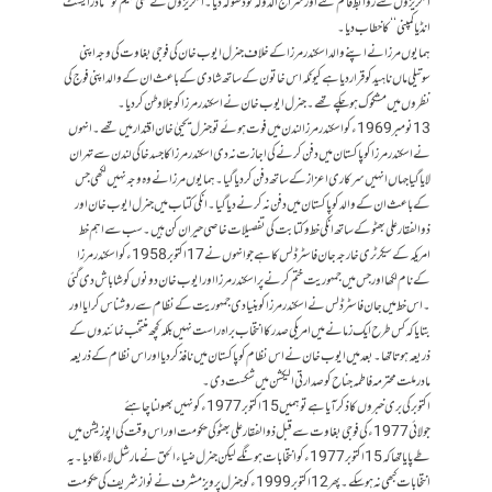
انگریزوں سے روابط قائم کئے اور سراج الدولہ کو دھوکہ دیا ۔ انگریزوں نے منی بیگم کو ’’مادر ایسٹ
انڈیا کمپنی ‘‘ کا خطاب دیا ۔
ہمایوں مرزا نے اپنے والد اسکندر مرزا کے خلاف جنرل ایوب خان کی فوجی بغاوت کی وجہ اپنی
سوتیلی ماں ناہید کو قرار دیا ہے کیونکہ اس خاتون کے ساتھ شادی کے باعث ان کے والد اپنی فوج کی
نظروں میں مشکوک ہو چکے تھے ۔ جنرل ایوب خان نے اسکندر مرزا کو جلاوطن کر دیا ۔
13نومبر 1969ء کو اسکندر مرزا لندن میں فوت ہوئے تو جنرل یحییٰ خان اقتدار میں تھے ۔ انہوں
نے اسکندر مرزا کو پاکستان میں دفن کرنے کی اجازت نہ دی اسکندر مرزا کا جسد خاکی لندن سے تہران
لایا گیا جہاں انہیں سرکاری اعزاز کے ساتھ دفن کر دیا گیا۔ ہمایوں مرزا نے وہ وجہ نہیں لکھی جس
کے باعث ان کے والد کو پاکستان میں دفن نہ کرنے دیا گیا۔ انکی کتاب میں جنرل ایوب خان اور
ذوالفقار علی بھٹو کے ساتھ انکی خط وکتابت کی تفصیلات خاصی حیران کن ہیں۔ سب سے اہم خط
امریکہ کے سیکرٹری خارجہ جان فاسٹر ڈلس کا ہے جو انہوں نے 17اکتوبر 1958ء کو اسکندر مرزا
کے نام لکھا اور جس میں جمہوریت ختم کرنے پر اسکندر مرزا اور ایوب خان دونوں کو شاباش دی گئی
۔اس خط میں جان فاسٹر ڈلس نے اسکندر مرزا کو بنیادی جمہوریت کے نظام سے روشناس کرایا اور
بتایا کہ کس طرح ایک زمانے میں امریکی صدر کا انتخاب براہ راست نہیں بلکہ کچھ منتخب نمائندوں کے
ذریعہ ہوتا تھا ۔ بعد میں ایوب خان نے اس نظام کو پاکستان میں نافذ کر دیا اور اس نظام کے ذریعہ
مادر ملت محترمہ فاطمہ جناح کو صدارتی الیکشن میں شکست دی ۔
اکتوبر کی بری خبروں کا ذکر آیا ہے تو ہمیں 15اکتوبر 1977ء کو نہیں بھولنا چاہئے
جولائی 1977ء کی فوجی بغاوت سے قبل ذوالفقار علی بھٹو کی حکومت اور اس وقت کی اپوزیشن میں
طے پایا تھا کہ 15اکتوبر 1977ء کو انتخابات ہونگے لیکن جنرل ضیاء الحق نے مارشل لاء لگا دیا ۔ یہ
انتخابات کبھی نہ ہو سکے۔ پھر 12اکتوبر 1999ء کو جنرل پرویز مشرف نے نواز شریف کی حکومت