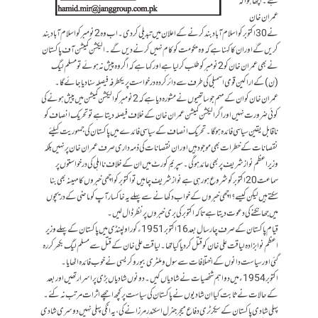
ہے ۔ اچھا ہوا کہ
عمران خان
نے 30اکتوبر کو اسلام آباد بند کرنے کے اعلان میں تبدیلی کر دی۔ اب وہ 2نومبر کو اسلام آباد بند
کریں گے اور ان کا کہنا ہے کہ وہ حکومت کو کام نہیں کرنے دیں گے ۔ الیکشن کمیشن آف پاکستان
نے بھی عمران خان کو 2نومبر کو طلب کر لیا ہے اور کہا ہے کہ اگر وہ پیش نہ ہوئے تو مسلم لیگ
(ن) کے اراکین قومی اسمبلی کی طرف سے دائر کردہ درخواست پر یکطرفہ فیصلہ سنا دیا جائے گا ۔
عمران خان کو ان کے مہم جو ساتھیوں نے مشورہ دیا ہے کہ 2نومبر کو ا لیکشن کمیشن میں پیش ہونے کی
کوئی ضرورت نہیں اور اگر الیکشن کمیشن عمران خان کے خلاف فیصلہ دیتا ہے تو تحریک انصاف کو
ناقابل یقین سیاسی فائدہ ہوگا ۔ تحریک انصاف کے سیاسی فائدے میں پاکستان کی جمہوریت کیلئے
نقصانات کے خطرات بھی موجود ہیں اور ان نقصانات کی ذمہ داری صرف عمران خان پر نہیں بلکہ
وزیر اعظم نواز شریف پر بھی عائد ہوگی۔ سپریم کورٹ میں ان کے خلاف نااہلی کی درخواستوں پر
سماعت 20اکتوبر کو شروع ہو رہی ہے نواز شریف چاہیں تو اکتوبر کو اچھی خبروں کا مہینہ بھی بنا
سکتے ہیں لیکن کیسے ؟ اچھی خبروں کے خواب دکھانے سے پہلے یہ خاکسار آپ کو ماضی کے دریچوں
میں جھانکنے کی دعوت دیتا ہے تاکہ اکتوبر کی بری خبروں پر نظر ڈال لیں۔
قیام پاکستان کے صرف چار سال بعد 16اکتوبر 1951ء کو راولپنڈی میں پاکستان کےپہلے وزیر
اعظم نوابزادہ لیاقت علی خان کو قتل کر دیا گیا تھا ۔ لیاقت علی خان کے قتل سے مسلم لیگ بکھر کر رہ
گئی اور سیاست دانوں کے اختلافات سے سول و ملٹری بیوروکریسی نے خوب فائدہ اٹھایا ۔
اکتوبر 1954ء میں دو اہم شخصیات نے شادیاں کیں ۔ دونوں شادیاں بڑی پر اسرار تھیں اور بعد
کے حالات نے ثابت کیا ان شادیوں نے پاکستان کی سیاست پر کچھ اچھے اثرات مرتب نہ کئے ۔
پہلی شادی پاکستان کے سیکرٹری دفاع میجر جنرل اسکندر مرزا نے کی، یہ انکی پہلی نہیں دوسری شادی