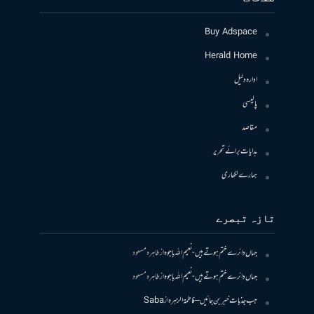
Buy Adspace
Herald Home
ادارہ دلیل
پالیسی
مقاصد
ہدایات برائے تحریر
ہمارے لکھاری
تازہ تبصرے
جہاں دائرے ختم ہوتے ہیں- نعیم اللہ باجوہ
از
طاہرہ مسعود
جہاں دائرے ختم ہوتے ہیں- نعیم اللہ باجوہ
از
طاہرہ مسعود
جب جذبات خبر بن جائیں – فاطمۃالزہرہ
از
Saba