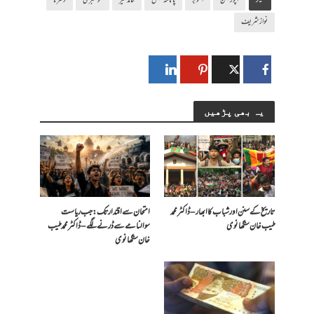
ٹیگز
اپوزیشن
اکتوبر
پانامہ لیکس
حامد میر
خوشخبری
دھرنا
نواز شریف
یہ بھی پڑھیں
تاریخ کے سنن اور شباب کا ابھار – ڈاکٹر محمد
امتحان سے اقتدار تک: جب ریاست
طیب خان سنگھانوی
سوالنامے سے ڈرنے لگے – ڈاکٹر محمد طیب
خان سنگھانوی