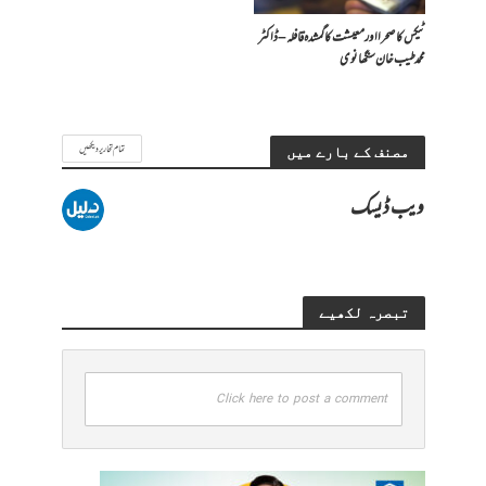
ٹیکس کا صحرا اور معیشت کا گمشدہ قافلہ – ڈاکٹر
محمد طیب خان سنگھانوی
تمام تحاریر دیکھیں
مصنف کے بارے میں
ویب ڈیسک
تبصرہ لکھیے
Click here to post a comment