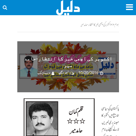
ہوم
<<
اکتوبر کی اچھی خبر کا انتظار-حامد میر
اکتوبر کی اچھی خبر کا انتظار-حامد
میر
10/20/2016
تبصرہ لکھیے
ویب ڈیسک
پاکستان کی سیاسی
تاریخ میں اکتوبر کا
مہینہ بری خبریں
لانے کیلئے بدنام