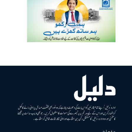
ادارہ ’دلیل‘ اپنے تمام قارئین کو اس بات کی دعوت دیتا ہے کہ وہ خود بھی مختلف مسائل پر اپنی رائے کا کھل
کر اظہار کریں اور اس کے لیے ہر تحریر پر تبصرے کی سہولت کا استعمال کریں۔ جو بھی ویب سائٹ پر لکھنے
کا متمنی ہو، وہ ادارہ ’دلیل‘ کا مستقل رکن بن سکتا ہے اور اپنی نگارشات شامل کرسکتا ہے۔
صفحات