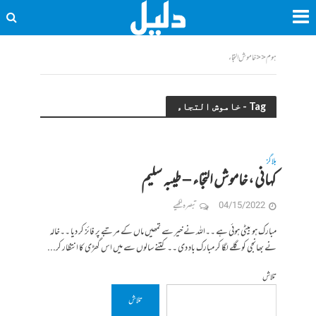
ہوم
<<
خاموش التجاء
Tag - خاموش التجاء
بلاگز
کہانی ، خاموش التجاء – طیبہ سلیم
04/15/2022
تبصرہ لکھیے
مبارک ہو بیٹی ہوئی ہے ۔۔اللہ نے خیر سے تمھیں ماں کے مرتبے پر فائز کر دیا ۔۔خالہ
نے بھانجی کو گلے لگا کر مبارک باد دی ۔۔ کتنے سالوں سے میں اس گھڑی کا انتظار کر...
تلاش
تلاش