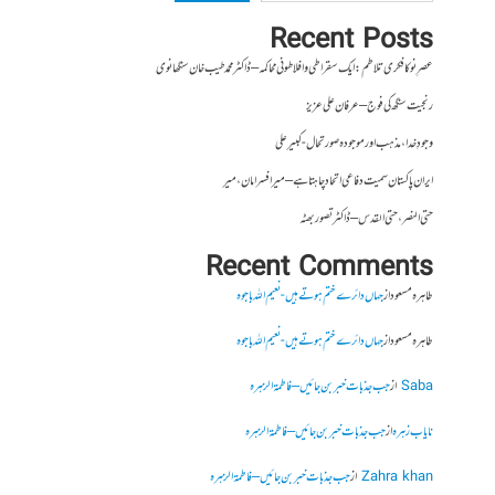
Recent Posts
عصرِ نو کا فکری تلاطم: ایک سقراطی و افلاطونی محاکمہ – ڈاکٹر محمد طیب خان سنگھانوی
رنجیت سنگھ کی فوج – عرفان علی عزیز
وجودِ خدا، مذہب اور موجودہ صورتحال- کبیر علی
ایران پاکستان سمیت دفاعی اتحاد چاہتا ہے – میر افسر امان،میر
حتی النصر ، حتی القدس – ڈاکٹر تصور بھٹہ
Recent Comments
طاہرہ مسعود
از
جہاں دائرے ختم ہوتے ہیں- نعیم اللہ باجوہ
طاہرہ مسعود
از
جہاں دائرے ختم ہوتے ہیں- نعیم اللہ باجوہ
Saba
از
جب جذبات خبر بن جائیں – فاطمۃالزہرہ
نایاب زہرہ
از
جب جذبات خبر بن جائیں – فاطمۃالزہرہ
Zahra khan
از
جب جذبات خبر بن جائیں – فاطمۃالزہرہ