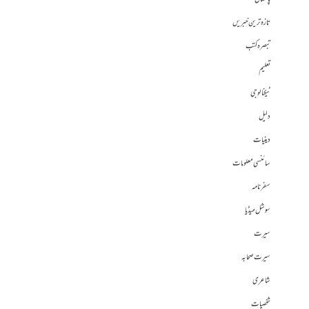
تازہ ترین خبریں
تبصرہ کتب
تعلیم
ٹیکنالوجی
دلیل
دینیات
سائنسی معلومات
سفرنامہ
سوشل میڈیا
سیرت
سیرت صحابہ
شاعری
شخصیات