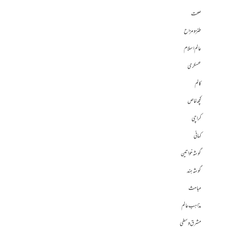
صحت
طنز و مزاح
عالم اسلام
عسکری
کالم
کچھ خاص
کراچی
کہانی
گوشہ خواتین
گوشہ ہند
مباحث
مذاہب عالم
مشرق وسطی