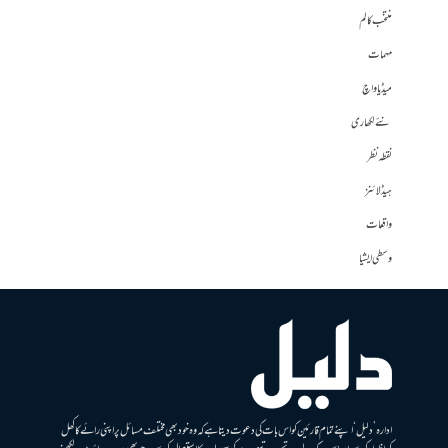
منتخب کالم
مہمات
میڈیا واچ
نئے لکھاری
نقطہ نظر
ہیڈلائنز
واقعات
وسطی ایشیا
ادارہ ’دلیل‘ اپنے تمام قارئین کو اس بات کی دعوت دیتا ہے کہ وہ خود بھی مختلف مسائل پر اپنی رائے کا کھل