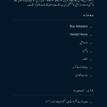
کر اظہار کریں اور اس کے لیے ہر تحریر پر تبصرے کی سہولت کا استعمال کریں۔ جو بھی ویب سائٹ پر لکھنے
کا متمنی ہو، وہ ادارہ ’دلیل‘ کا مستقل رکن بن سکتا ہے اور اپنی نگارشات شامل کرسکتا ہے۔
صفحات
Buy Adspace
Herald Home
ادارہ دلیل
پالیسی
مقاصد
ہدایات برائے تحریر
ہمارے لکھاری
تازہ تبصرے
جہاں دائرے ختم ہوتے ہیں- نعیم اللہ باجوہ
از
طاہرہ مسعود