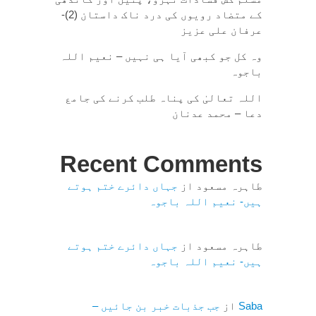
کے متضاد رویوں کی درد ناک داستان (2)-
عرفان علی عزیز
وہ کل جو کبھی آیا ہی نہیں – نعیم اللہ
باجوہ
اللہ تعالیٰ کی پناہ طلب کرنے کی جامع
دعا – محمد عدنان
Recent Comments
طاہرہ مسعود
از
جہاں دائرے ختم ہوتے
ہیں- نعیم اللہ باجوہ
طاہرہ مسعود
از
جہاں دائرے ختم ہوتے
ہیں- نعیم اللہ باجوہ
Saba
از
جب جذبات خبر بن جائیں –