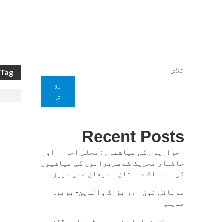
تلاش
Tag - حکومت سندھ کی نااہلی
تلا
ش
Recent Posts
احراریوں کی عیاشیاں : مجلس احرار اور
خاکسار تحریک کے سربراہوں کی عیاشیوں
کی المناک داستان – عرفان علی عزیز
موبائل فون اور بزرگ والدین- بریرہ
صدیقی
مسلم کش فسادات نہرو، پٹیل اور گاندھی