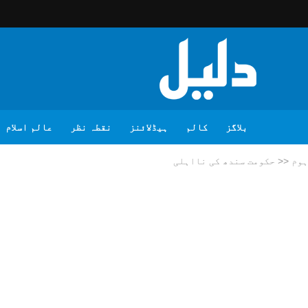
بلاگز
کالم
ہیڈلائنز
نقطہ نظر
عالم اسلام
ہوم
<<
حکومت سندھ کی نااہلی