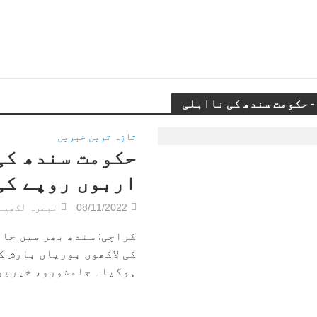
تازہ ترین خبریں
حکومت سندھ کی
اربوں روپے کی
08/11/2022
تبصرہ لکھیے
کراچی: سندھ بھر میں حا
کی لاکھوں بوریاں بارش ک
ہوگیا۔ جامشورو، خیرپور