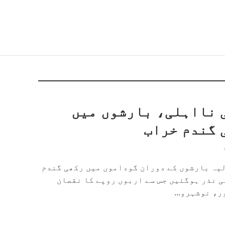
 نااہلی، بارشوں میں
 گندم خراب
لیہ بارشوں کے دوران گوداموں میں رکھی گندم
ی نذر ہوگئیں جس سے اربوں روپے کا نقصان
، نوشہرو...