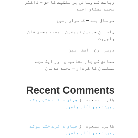
ریاست کے وسائل پر ملکیت کا حق – ڈاکٹر
محمد مشتاق احمد
سو سال بعد – کامران رفیع
پاسبانِ حرمین شریفین – محمد محسن خان
راجپوت
دوسرا رخ – آصف امین
منافق کی چار نشانیاں اور ایک سچے
مسلمان کا کردار – محمد عدنان
Recent Comments
طاہرہ مسعود
از
جہاں دائرے ختم ہوتے
ہیں- نعیم اللہ باجوہ
طاہرہ مسعود
از
جہاں دائرے ختم ہوتے
ہیں- نعیم اللہ باجوہ