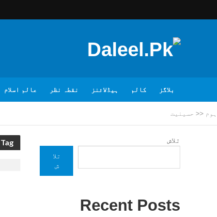
بلاگز
کالم
ہیڈلائنز
نقطہ نظر
عالم اسلام
ہوم
<<
حسینیت
تلاش
Tag - حسینیت
تلا
ش
Recent Posts