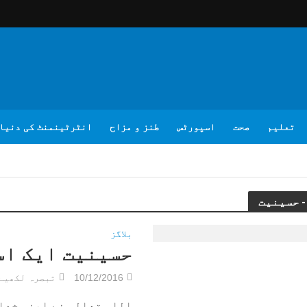
تعلیم
صحت
اسپورٹس
طنز و مزاح
انٹرٹینمنٹ کی دنیا
بلاگز
حسینیت ایک اس
10/12/2016
تبصرہ لکھیے
اللہ تعالی نے اپنی خدا