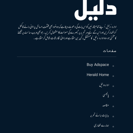
ادارہ ’دلیل‘ اپنے تمام قارئین کو اس بات کی دعوت دیتا ہے کہ وہ خود بھی مختلف مسائل پر اپنی رائے کا کھل
کر اظہار کریں اور اس کے لیے ہر تحریر پر تبصرے کی سہولت کا استعمال کریں۔ جو بھی ویب سائٹ پر لکھنے
کا متمنی ہو، وہ ادارہ ’دلیل‘ کا مستقل رکن بن سکتا ہے اور اپنی نگارشات شامل کرسکتا ہے۔
صفحات
Buy Adspace
Herald Home
ادارہ دلیل
پالیسی
مقاصد
ہدایات برائے تحریر
ہمارے لکھاری