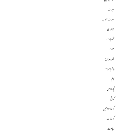
سیرت
سیرت صحابہ
شاعری
شخصیات
صحت
طنز و مزاح
عالم اسلام
کالم
کچھ خاص
کہانی
گوشہ خواتین
گوشہ ہند
مباحث