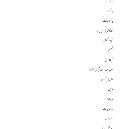
انتخاب
بلاگز
پاکستانیات
تازہ ترین خبریں
تبصرہ کتب
تعلیم
ٹیکنالوجی
خطبہ جمعہ مسجد نبوی ﷺ
دفاع پاکستان
دلیل
دینیات
روحانیات
سفرنامہ
سوشل میڈیا