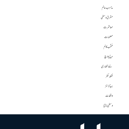
مذاہب عالم
مشرق وسطی
معاشرت
معلومات
منتخب کالم
میڈیا واچ
نئے لکھاری
نقطہ نظر
ہیڈلائنز
واقعات
وسطی ایشیا