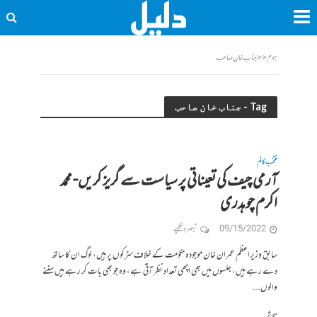
ہوم
<<
جناب خان صاحب
Tag - جناب خان صاحب
منتخب کالم
آرمی چیف کی تعیناتی پر سیاست سے گریز کریں- محمد
اکرم چوہدری
09/15/2022
تبصرہ لکھیے
سابق وزیراعظم عمران خان موجودہ حکومت کے خلاف سڑکوں پر ہیں، لوگ ان کا ساتھ
دے رہے ہیں، جلسوں میں بھی اچھی تعداد نظر آتی ہے، وہ جو بھی بات کر رہے ہیں سننے
والوں...