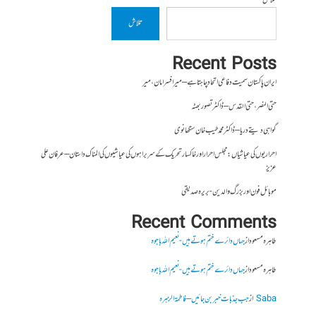
تلاش
تلاش
Recent Posts
ایران پاکستان سمیت دفاعی اتحاد چاہتا ہے – میر افسر امان،میر
حتی النصر ، حتی القدس – ڈاکٹر تصور بھٹہ
گواہی دیتے دریا – ڈاکٹر محمد طیب خان سنگھانوی
احراریوں کی عیاشیاں : مجلس احرار اور خاکسار تحریک کے سربراہوں کی عیاشیوں کی المناک داستان – عرفان علی
عزیز
موبائل فون اور بزرگ والدین- بریرہ صدیقی
Recent Comments
طاہرہ مسعود
از
جہاں دائرے ختم ہوتے ہیں- نعیم اللہ باجوہ
طاہرہ مسعود
از
جہاں دائرے ختم ہوتے ہیں- نعیم اللہ باجوہ
Saba
از
جب جذبات خبر بن جائیں – فاطمۃالزہرہ