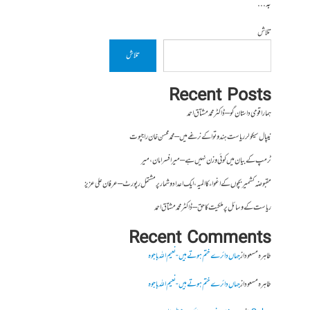
بہ...
تلاش
تلاش
Recent Posts
ہمارا قومی داستان گو – ڈاکٹر محمد مشتاق احمد
نیپال سیکولر ریاست ہندوتوا کے نرغے میں – محمد محسن خان راجپوت
ٹرمپ کے بیان میں کوئی وزن نہیں ہے – میر افسرامان،میر
مقبوضہ کشمیر بچوں کے اغواء کا المیہ، ایک اعداد و شمار پر مشتمل رپورٹ – عرفان علی عزیز
ریاست کے وسائل پر ملکیت کا حق – ڈاکٹر محمد مشتاق احمد
Recent Comments
طاہرہ مسعود
از
جہاں دائرے ختم ہوتے ہیں- نعیم اللہ باجوہ
طاہرہ مسعود
از
جہاں دائرے ختم ہوتے ہیں- نعیم اللہ باجوہ