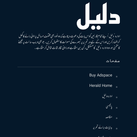
ادارہ ’دلیل‘ اپنے تمام قارئین کو اس بات کی دعوت دیتا ہے کہ وہ خود بھی مختلف مسائل پر اپنی رائے کا کھل
کر اظہار کریں اور اس کے لیے ہر تحریر پر تبصرے کی سہولت کا استعمال کریں۔ جو بھی ویب سائٹ پر لکھنے
کا متمنی ہو، وہ ادارہ ’دلیل‘ کا مستقل رکن بن سکتا ہے اور اپنی نگارشات شامل کرسکتا ہے۔
صفحات
Buy Adspace
Herald Home
ادارہ دلیل
پالیسی
مقاصد
ہدایات برائے تحریر