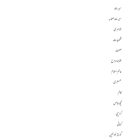
سیرت
سیرت صحابہ
شاعری
شخصیات
صحت
طنز و مزاح
عالم اسلام
عسکری
کالم
کچھ خاص
کراچی
کہانی
گوشہ خواتین