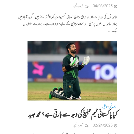
04/03/2025
تبصرہ لکھیے
خاندانوں کی روایات اور خاندانی مزاج انسانی شخصیت پر گہرا اثر ڈالتے ہیں۔ گوہرآباد میں
ہمارا خاندان اصول پرستی اور سخت مزاجی کے لیے معروف ہے۔ ہمارے دادا جان
ایک...
اسپورٹس
دلیل
•
کیا پاکستانی ٹیم تبلیغ کی وجہ سے ہارتی ہے؟ محمد عبید
02/24/2025
تبصرہ لکھیے