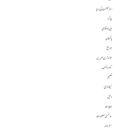
انٹرٹینمنٹ کی دنیا
بلاگز
بین الاقوامی
پاکستان
تاریخ
تازہ ترین خبریں
تبصرہ کتب
تعلیم
ٹیکنالوجی
دلیل
دینیات
سائنسی معلومات
سفرنامہ