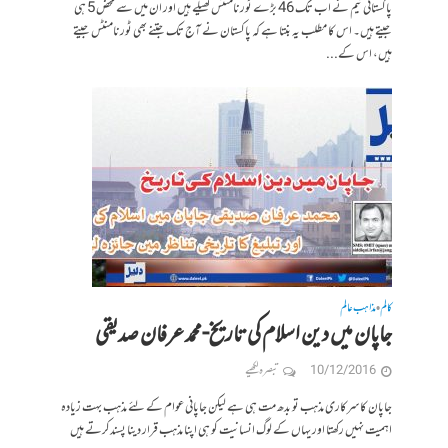
پاکستانی ٹیم نے اب تک 46 بڑے ٹورنامنٹس کھیلے ہیں اور ان میں سے محض 5 ہی
جیتے ہیں۔ اس کا مطلب یہ بنتا ہے کہ پاکستان نے آج تک جتنے بھی ٹورنامنٹس جیتے
ہیں، اس کے...
کالم
مذاہب عالم
•
جاپان میں دین اسلام کی تاریخ-محمد عرفان صدیقی
10/12/2016
تبصرہ لکھیے
جاپان کا سرکاری مذہب تو بدھ مت ہی ہے لیکن جاپانی عوام کے لئے مذہب بہت زیادہ
اہمیت نہیں رکھتا اور یہاں کے لوگ انسانیت کو ہی اپنا مذہب قرار دینا پسندکرتے ہیں