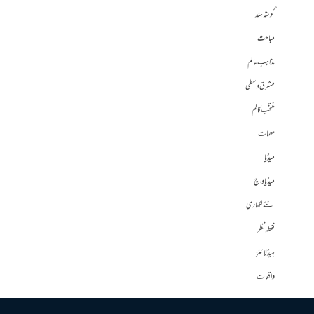
گوشہ ہند
مباحث
مذاہب عالم
مشرق وسطی
منتخب کالم
مہمات
میڈیا
میڈیا واچ
نئے لکھاری
نقطہ نظر
ہیڈلائنز
واقعات