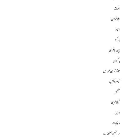
افسانہ
افغانستان
الحاد
بلاگز
بین الاقوامی
پاکستان
تازہ ترین خبریں
تبصرہ کتب
تعلیم
ٹیکنالوجی
دلیل
دینیات
سائنسی معلومات