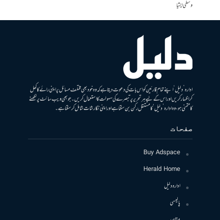
وسطی ایشیا
ادارہ ’دلیل‘ اپنے تمام قارئین کو اس بات کی دعوت دیتا ہے کہ وہ خود بھی مختلف مسائل پر اپنی رائے کا کھل
کر اظہار کریں اور اس کے لیے ہر تحریر پر تبصرے کی سہولت کا استعمال کریں۔ جو بھی ویب سائٹ پر لکھنے
کا متمنی ہو، وہ ادارہ ’دلیل‘ کا مستقل رکن بن سکتا ہے اور اپنی نگارشات شامل کرسکتا ہے۔
صفحات
Buy Adspace
Herald Home
ادارہ دلیل
پالیسی
مقاصد