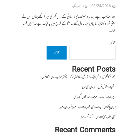
08/24/2016
تبصرہ لکھیے
تارڑ صاحب اپنے پسندیدہ مصنف لیو ٹالسٹائی کے اس گھر کی سیر کوگئے جہاں اس نے
اپنی شہرہ آفاق کہانیاں اور ناول لکھے. ماسکو کے نواح میں یہ ایک بے حد حسین قصبہ
تھا...
تلاش
تلاش
Recent Posts
عصرِ نو کا فکری تلاطم: ایک سقراطی و افلاطونی محاکمہ – ڈاکٹر محمد طیب خان سنگھانوی
رنجیت سنگھ کی فوج – عرفان علی عزیز
وجودِ خدا، مذہب اور موجودہ صورتحال- کبیر علی
ایران پاکستان سمیت دفاعی اتحاد چاہتا ہے – میر افسر امان،میر
حتی النصر ، حتی القدس – ڈاکٹر تصور بھٹہ
Recent Comments