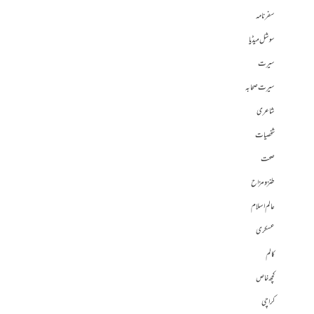
سفرنامہ
سوشل میڈیا
سیرت
سیرت صحابہ
شاعری
شخصیات
صحت
طنز و مزاح
عالم اسلام
عسکری
کالم
کچھ خاص
کراچی