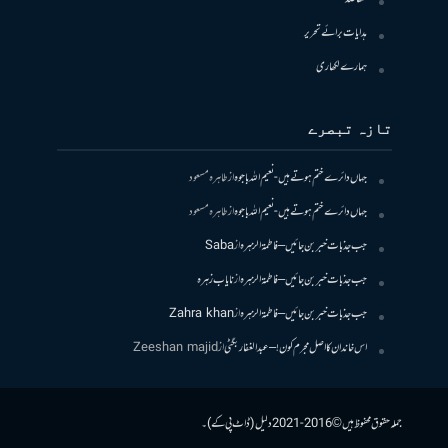
ہدایات برائے تحریر
ہمارے لکھاری
تازہ تبصرے
جہاں دائرے ختم ہوتے ہیں- نعیم اللہ باجوہ
از
طاہرہ مسعود
جہاں دائرے ختم ہوتے ہیں- نعیم اللہ باجوہ
از
طاہرہ مسعود
جب جذبات خبر بن جائیں – فاطمۃالزہرہ
از
Saba
جب جذبات خبر بن جائیں – فاطمۃالزہرہ
از
نایاب زہرہ
جب جذبات خبر بن جائیں – فاطمۃالزہرہ
از
Zahra khan
اس خاندان کا اصل مجرم کون! – عبدالغفار بگٹی
از
Zeeshan majid
جملہ حقوق محفوظ ہیں © 2016-2021 دلیل (ڈاٹ پی کے)۔