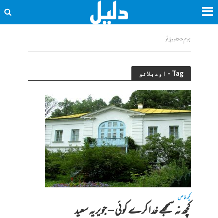
ہوم
<<
اودبلائو
Tag - اودبلائو
کچھ خاص
کچھ نہ سمجھے خدا کرے کوئی – جویریہ سعید