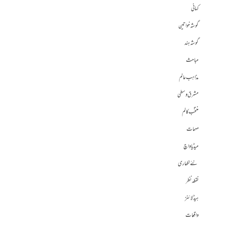
کہانی
گوشہ خواتین
گوشہ ہند
مباحث
مذاہب عالم
مشرق وسطی
منتخب کالم
مہمات
میڈیا واچ
نئے لکھاری
نقطہ نظر
ہیڈلائنز
واقعات