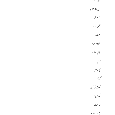
سیرت
سیرت صحابہ
شاعری
شخصیات
صحت
طنز و مزاح
عالم اسلام
کالم
کچھ خاص
کہانی
گوشہ خواتین
گوشہ ہند
مباحث
مذاہب عالم