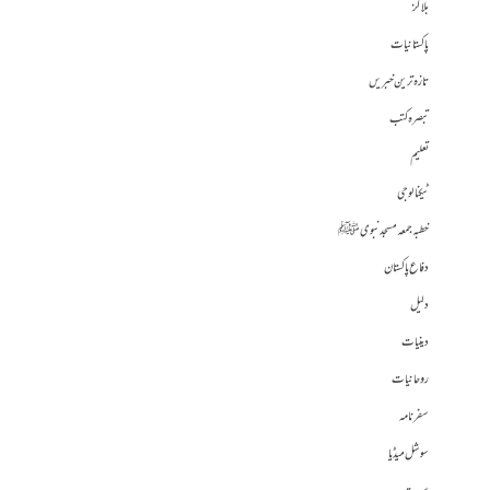
بلاگز
پاکستانیات
تازہ ترین خبریں
تبصرہ کتب
تعلیم
ٹیکنالوجی
خطبہ جمعہ مسجد نبوی ﷺ
دفاع پاکستان
دلیل
دینیات
روحانیات
سفرنامہ
سوشل میڈیا