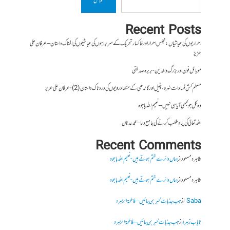
تلاش
Recent Posts
احراریوں کی عیاشیاں : مجلس احرار اور خاکسار تحریک کے سربراہوں کی عیاشیوں کی المناک داستان – عرفان علی
عزیز
موبائل فون اور بزرگ والدین- بریرہ صدیقی
مسلم کش فسادات نہرو، پٹیل اور گاندھی کے متضاد رویوں کی درد ناک داستان (2)- عرفان علی عزیز
وہ کل جو کبھی آیا ہی نہیں – نعیم اللہ باجوہ
اللہ تعالیٰ کی پناہ طلب کرنے کی جامع دعا – محمد عدنان
Recent Comments
طاہرہ مسعود
از
جہاں دائرے ختم ہوتے ہیں- نعیم اللہ باجوہ
طاہرہ مسعود
از
جہاں دائرے ختم ہوتے ہیں- نعیم اللہ باجوہ
Saba
از
جب جذبات خبر بن جائیں – فاطمۃالزہرہ
نایاب زہرہ
از
جب جذبات خبر بن جائیں – فاطمۃالزہرہ