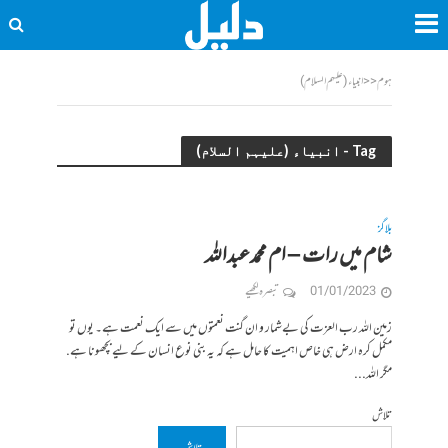
ہوم
<<
انبیاء (علیہم السلام)
Tag - انبیاء (علیہم السلام)
بلاگز
شام میں رات – ام محمدعبداللہ
01/01/2023
تبصرہ لکھیے
زمین اللہ رب العزت کی بےشمار و ان گنت نعمتوں میں سے ایک نعمت ہے۔ یوں تو
مکمل کرہ ارض ہی خاص اہمیت کا حامل ہے کہ یہ بنی نوع انسان کے لیے بچھونا ہے.
مگر اللہ...
تلاش