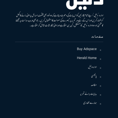
ادارہ ’دلیل‘ اپنے تمام قارئین کو اس بات کی دعوت دیتا ہے کہ وہ خود بھی مختلف مسائل پر اپنی رائے کا کھل
کر اظہار کریں اور اس کے لیے ہر تحریر پر تبصرے کی سہولت کا استعمال کریں۔ جو بھی ویب سائٹ پر لکھنے
کا متمنی ہو، وہ ادارہ ’دلیل‘ کا مستقل رکن بن سکتا ہے اور اپنی نگارشات شامل کرسکتا ہے۔
صفحات
Buy Adspace
Herald Home
ادارہ دلیل
پالیسی
مقاصد
ہدایات برائے تحریر
ہمارے لکھاری