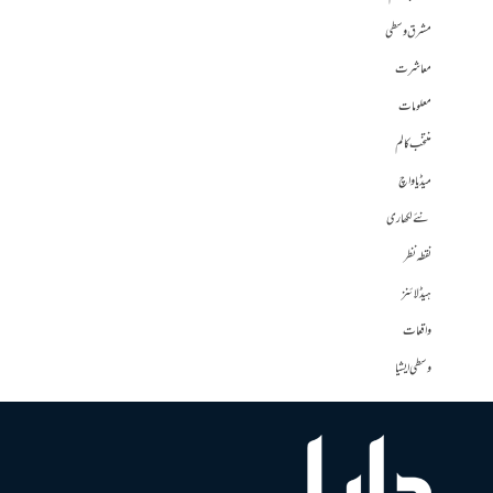
مشرق وسطی
معاشرت
معلومات
منتخب کالم
میڈیا واچ
نئے لکھاری
نقطہ نظر
ہیڈلائنز
واقعات
وسطی ایشیا