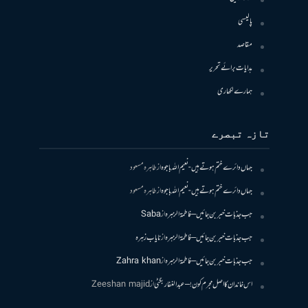
پالیسی
مقاصد
ہدایات برائے تحریر
ہمارے لکھاری
تازہ تبصرے
جہاں دائرے ختم ہوتے ہیں- نعیم اللہ باجوہ
از
طاہرہ مسعود
جہاں دائرے ختم ہوتے ہیں- نعیم اللہ باجوہ
از
طاہرہ مسعود
جب جذبات خبر بن جائیں – فاطمۃالزہرہ
از
Saba
جب جذبات خبر بن جائیں – فاطمۃالزہرہ
از
نایاب زہرہ
جب جذبات خبر بن جائیں – فاطمۃالزہرہ
از
Zahra khan
اس خاندان کا اصل مجرم کون! – عبدالغفار بگٹی
از
Zeeshan majid