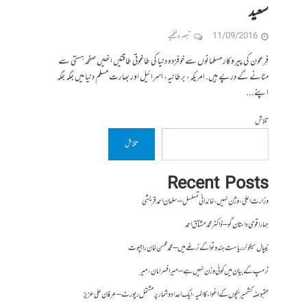
سعید
11/09/2016
تبصرہ لکھیے
فرعون کی پیروکار مسلمانوں سے خوفزدہ ‏دنیا کی طاغوتی طاقتیں انھیں صفحہ ہستی سے
مٹانے کے درپے ہیں. امریکہ، برطانیہ، اسرائیل اور بھارت مسلم دنیا میں جگہ جگہ
اپنے...
تلاش
تلاش
Recent Posts
وزارتِ اعلیٰ ، وژن نہیں ، خاندانی تسلسل – سلمان احمد قریشی
ہمارا قومی داستان گو – ڈاکٹر محمد مشتاق احمد
نیپال سیکولر ریاست ہندوتوا کے نرغے میں – محمد محسن خان راجپوت
ٹرمپ کے بیان میں کوئی وزن نہیں ہے – میر افسرامان،میر
مقبوضہ کشمیر بچوں کے اغواء کا المیہ، ایک اعداد و شمار پر مشتمل رپورٹ – عرفان علی عزیز