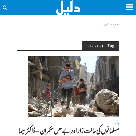
ہوم
<<
استعمار
Tag - استعمار
بلاگز
مسلمانوں کی حالت زار اور بےحس حکمران – ڈاکٹر سیما