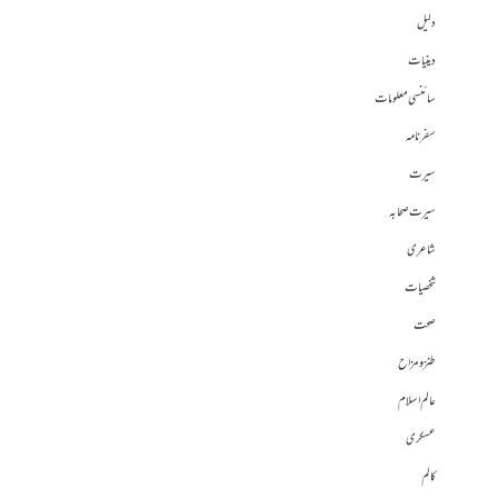
دلیل
دینیات
سائنسی معلومات
سفرنامہ
سیرت
سیرت صحابہ
شاعری
شخصیات
صحت
طنز و مزاح
عالم اسلام
عسکری
کالم