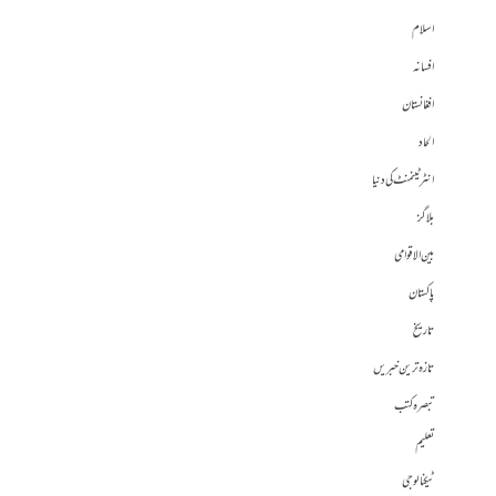
اسلام
افسانہ
افغانستان
الحاد
انٹرٹینمنٹ کی دنیا
بلاگز
بین الاقوامی
پاکستان
تاریخ
تازہ ترین خبریں
تبصرہ کتب
تعلیم
ٹیکنالوجی