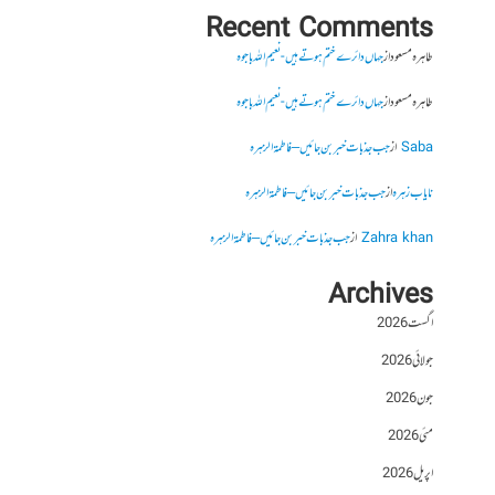
Recent Comments
طاہرہ مسعود
از
جہاں دائرے ختم ہوتے ہیں- نعیم اللہ باجوہ
طاہرہ مسعود
از
جہاں دائرے ختم ہوتے ہیں- نعیم اللہ باجوہ
Saba
از
جب جذبات خبر بن جائیں – فاطمۃالزہرہ
نایاب زہرہ
از
جب جذبات خبر بن جائیں – فاطمۃالزہرہ
Zahra khan
از
جب جذبات خبر بن جائیں – فاطمۃالزہرہ
Archives
اگست 2026
جولائی 2026
جون 2026
مئی 2026
اپریل 2026