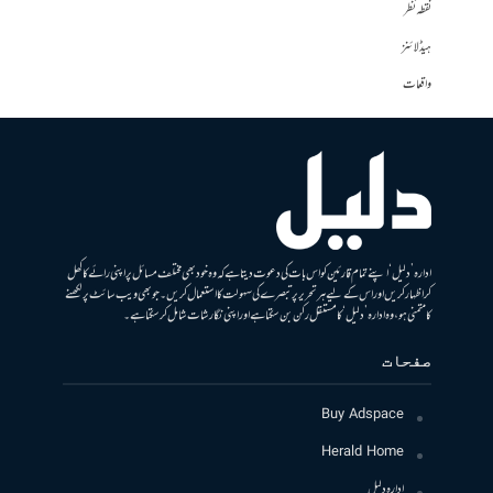
نقطہ نظر
ہیڈلائنز
واقعات
ادارہ ’دلیل‘ اپنے تمام قارئین کو اس بات کی دعوت دیتا ہے کہ وہ خود بھی مختلف مسائل پر اپنی رائے کا کھل
کر اظہار کریں اور اس کے لیے ہر تحریر پر تبصرے کی سہولت کا استعمال کریں۔ جو بھی ویب سائٹ پر لکھنے
کا متمنی ہو، وہ ادارہ ’دلیل‘ کا مستقل رکن بن سکتا ہے اور اپنی نگارشات شامل کرسکتا ہے۔
صفحات
Buy Adspace
Herald Home
ادارہ دلیل