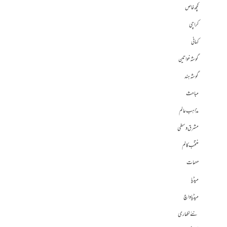
کچھ خاص
کراچی
کہانی
گوشہ خواتین
گوشہ ہند
مباحث
مذاہب عالم
مشرق وسطی
منتخب کالم
مہمات
میڈیا
میڈیا واچ
نئے لکھاری