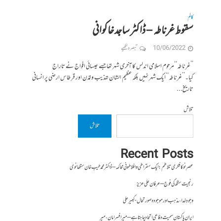
کالم
سقوط غرناطہ – ڈاکٹر ساجد خاکوانی
10/06/2022
تبصرہ لکھیے
’’غرناطہ‘‘مرحوم اسلامی اندلس کا آخری شہر تھاجسے عیسائی افواج نے تاراج
کیا۔’’غرناطہ‘‘ایک شہر نہیں بلکہ عظیم الشان تہذیب وتمدن اور قرطاس ارضی پر انسانی
تاریخ...
تلاش
تلاش
Recent Posts
عصرِ نو کا فکری تلاطم: ایک سقراطی و افلاطونی محاکمہ – ڈاکٹر محمد طیب خان سنگھانوی
رنجیت سنگھ کی فوج – عرفان علی عزیز
وجودِ خدا، مذہب اور موجودہ صورتحال- کبیر علی
ایران پاکستان سمیت دفاعی اتحاد چاہتا ہے – میر افسر امان،میر