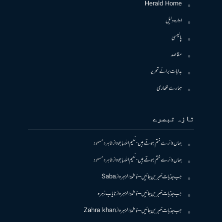
Herald Home
ادارہ دلیل
پالیسی
مقاصد
ہدایات برائے تحریر
ہمارے لکھاری
تازہ تبصرے
جہاں دائرے ختم ہوتے ہیں- نعیم اللہ باجوہ
از
طاہرہ مسعود
جہاں دائرے ختم ہوتے ہیں- نعیم اللہ باجوہ
از
طاہرہ مسعود
جب جذبات خبر بن جائیں – فاطمۃالزہرہ
از
Saba
جب جذبات خبر بن جائیں – فاطمۃالزہرہ
از
نایاب زہرہ
جب جذبات خبر بن جائیں – فاطمۃالزہرہ
از
Zahra khan