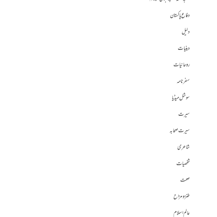
دفاع پاکستان
دلیل
دینیات
روحانیات
سفرنامہ
سوشل میڈیا
سیرت
سیرت صحابہ
شاعری
شخصیات
صحت
طنز و مزاح
عالم اسلام