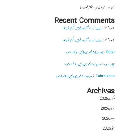
حتی النصر ، حتی القدس – ڈاکٹر تصور بھٹہ
Recent Comments
طاہرہ مسعود
از
جہاں دائرے ختم ہوتے ہیں- نعیم اللہ باجوہ
طاہرہ مسعود
از
جہاں دائرے ختم ہوتے ہیں- نعیم اللہ باجوہ
Saba
از
جب جذبات خبر بن جائیں – فاطمۃالزہرہ
نایاب زہرہ
از
جب جذبات خبر بن جائیں – فاطمۃالزہرہ
Zahra khan
از
جب جذبات خبر بن جائیں – فاطمۃالزہرہ
Archives
اگست 2026
جولائی 2026
جون 2026
مئی 2026