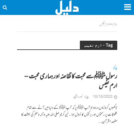
ہوم
<<
ارم نفیس
Tag - ارم نفیس
بلاگز
رسولﷺسےمحبت کا تقاضہ اور ہماری محبت‎‎ –
ارم نفیس
10/10/2022
تبصرہ لکھیے
لاکھوں کروڑوں درود ہو آپﷺ پر کہ آپﷺ کے دنیا میں آنے سے تمام
مخلوقات پر رحمتوں اور برکتوں کا نزول ہوا ۔نبی کریم صلی اللہ علیہ وآلہ وسلم کی بعثت کا
مقصد ؟قرآن...