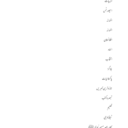
ادبیات
اسپورٹس
افسانہ
افسانہ
افغانستان
الحاد
انتخاب
بلاگز
پاکستانیات
تازہ ترین خبریں
تبصرہ کتب
تعلیم
ٹیکنالوجی
خطبہ جمعہ مسجد نبوی ﷺ