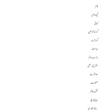
کالم
کچھ خاص
کہانی
گوشہ خواتین
گوشہ ہند
مباحث
مذاہب عالم
مشرق وسطی
معاشرت
معلومات
منتخب کالم
میڈیا واچ
نئے لکھاری