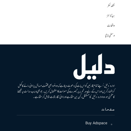
نقطہ نظر
ہیڈلائنز
واقعات
وسطی ایشیا
ادارہ ’دلیل‘ اپنے تمام قارئین کو اس بات کی دعوت دیتا ہے کہ وہ خود بھی مختلف مسائل پر اپنی رائے کا کھل
کر اظہار کریں اور اس کے لیے ہر تحریر پر تبصرے کی سہولت کا استعمال کریں۔ جو بھی ویب سائٹ پر لکھنے
کا متمنی ہو، وہ ادارہ ’دلیل‘ کا مستقل رکن بن سکتا ہے اور اپنی نگارشات شامل کرسکتا ہے۔
صفحات
Buy Adspace