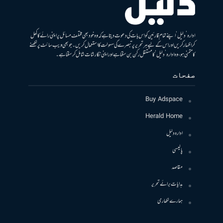
ادارہ ’دلیل‘ اپنے تمام قارئین کو اس بات کی دعوت دیتا ہے کہ وہ خود بھی مختلف مسائل پر اپنی رائے کا کھل
کر اظہار کریں اور اس کے لیے ہر تحریر پر تبصرے کی سہولت کا استعمال کریں۔ جو بھی ویب سائٹ پر لکھنے
کا متمنی ہو، وہ ادارہ ’دلیل‘ کا مستقل رکن بن سکتا ہے اور اپنی نگارشات شامل کرسکتا ہے۔
صفحات
Buy Adspace
Herald Home
ادارہ دلیل
پالیسی
مقاصد
ہدایات برائے تحریر
ہمارے لکھاری