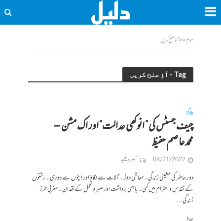
ہوم
<<
آؤ صلح کریں
Tag - آؤ صلح کریں
بلاگز
چیف جسٹس کی ” انوکھی عدالت” اور اک مشن –
محمدعاصم حفیظ
04/21/2022
تبصرہ لکھیے
دور حاضر کی مشینی زندگی ۔ معاشی دوڑ ۔ آلات سے لگاؤ اور اپنوں سے دوری ۔ رشتوں
کے تقدس و احترام میں کمی ۔ باہمی برداشت اور صبر و تحمل کے فقدان ۔ مغربی طرز
زندگی...