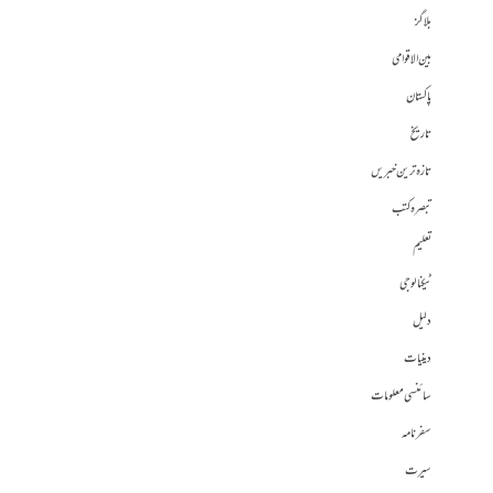
بلاگز
بین الاقوامی
پاکستان
تاریخ
تازہ ترین خبریں
تبصرہ کتب
تعلیم
ٹیکنالوجی
دلیل
دینیات
سائنسی معلومات
سفرنامہ
سیرت