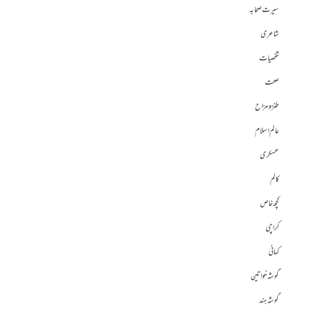
سیرت صحابہ
شاعری
شخصیات
صحت
طنز و مزاح
عالم اسلام
عسکری
کالم
کچھ خاص
کراچی
کہانی
گوشہ خواتین
گوشہ ہند