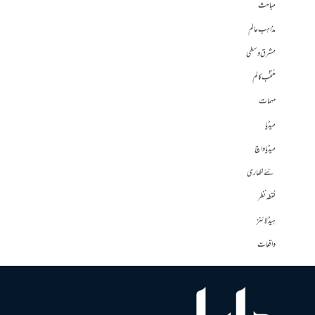
مباحث
مذاہب عالم
مشرق وسطی
منتخب کالم
مہمات
میڈیا
میڈیا واچ
نئے لکھاری
نقطہ نظر
ہیڈلائنز
واقعات