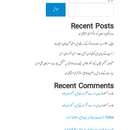
تلاش
تلاش
Recent Posts
ہمارا قومی داستان گو – ڈاکٹر محمد مشتاق احمد
نیپال سیکولر ریاست ہندوتوا کے نرغے میں – محمد محسن خان راجپوت
ٹرمپ کے بیان میں کوئی وزن نہیں ہے – میر افسرامان،میر
مقبوضہ کشمیر بچوں کے اغواء کا المیہ، ایک اعداد و شمار پر مشتمل رپورٹ – عرفان علی عزیز
ریاست کے وسائل پر ملکیت کا حق – ڈاکٹر محمد مشتاق احمد
Recent Comments
طاہرہ مسعود
از
جہاں دائرے ختم ہوتے ہیں- نعیم اللہ باجوہ
طاہرہ مسعود
از
جہاں دائرے ختم ہوتے ہیں- نعیم اللہ باجوہ
Saba
از
جب جذبات خبر بن جائیں – فاطمۃالزہرہ
نایاب زہرہ
از
جب جذبات خبر بن جائیں – فاطمۃالزہرہ