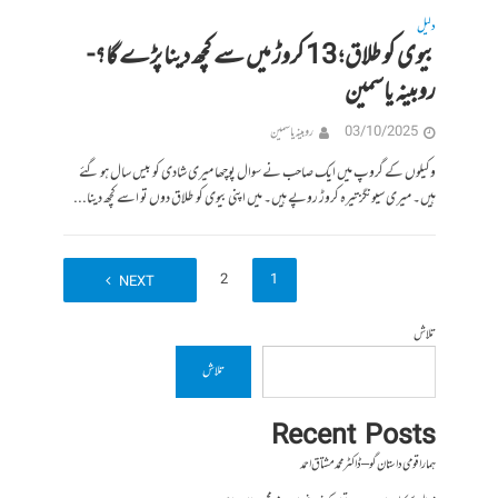
دلیل
بیوی کو طلاق؛ 13 کروڑ میں سے کچھ دینا پڑے گا؟-
روبینہ یاسمین
03/10/2025
روبینہ یاسمین
وکیلوں کے گروپ میں ایک صاحب نے سوال پوچھا میری شادی کو بیس سال ہو گئے
ہیں۔ میری سیونگز تیرہ کروڑ روپے ہیں۔ میں اپنی بیوی کو طلاق دوں تو اسے کچھ دینا...
2
1
NEXT
تلاش
تلاش
Recent Posts
ہمارا قومی داستان گو – ڈاکٹر محمد مشتاق احمد