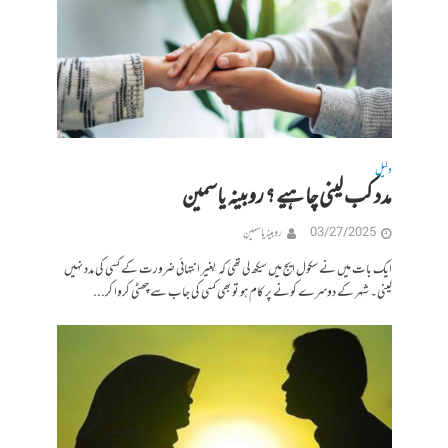
دلیل
مدد کب لینی چاہیے ؟ روبینہ یاسمین
03/27/2025
روبینہ یاسمین
ایک بات میں نے سکول ایج میں سیکھ لی تھی کہ بغیر انتہائی ضرورت کے کسی کی مدد نہیں
لینی۔ شہر کے دوسرے کونے پر کام ہو تو بھی کسی کی جاب سے چھٹی کروا کر...