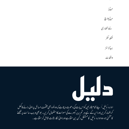
میڈیا
میڈیا واچ
نئے لکھاری
نقطہ نظر
ہیڈلائنز
واقعات
ادارہ ’دلیل‘ اپنے تمام قارئین کو اس بات کی دعوت دیتا ہے کہ وہ خود بھی مختلف مسائل پر اپنی رائے کا کھل
کر اظہار کریں اور اس کے لیے ہر تحریر پر تبصرے کی سہولت کا استعمال کریں۔ جو بھی ویب سائٹ پر لکھنے
کا متمنی ہو، وہ ادارہ ’دلیل‘ کا مستقل رکن بن سکتا ہے اور اپنی نگارشات شامل کرسکتا ہے۔