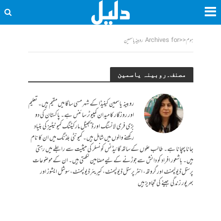
ہوم
<<
Archives for روبینہ یاسمین
مصنف۔روبینہ یاسمین
روبینہ یاسمین کینیڈا کے شہر مسی ساگا میں مقیم ہیں۔ تعلیم
اور روزگار کا میدان کمپیوٹر سائنس ہے۔ پاکستان کی دو
بڑی فری لانسنگ اور ڈیجیٹل مارکیٹنگ کمیونیٹیز کی بنیاد
رکھنے والوں میں شامل ہیں۔ کمیونٹی بلڈنگ میں ان کا نام
جانا پہچانا ہے۔ طالب علوں کے ساتھ گائیڈنس کونسلر کی حیثیت سے رابطے میں رہتی
ہیں۔ باشعور افراد کو دانش سے جوڑنے کے لیے مضامین لکھتی ہیں۔ ان کے موضوعات
پرسنل ڈیولپمنٹ اور گروتھ، انٹر پرسنل ڈیولپمنٹ، کیریئر ڈیولپمنٹ، سوشل ایشوز اور
بھرپور زندگی جینے کی تجاویز ہیں