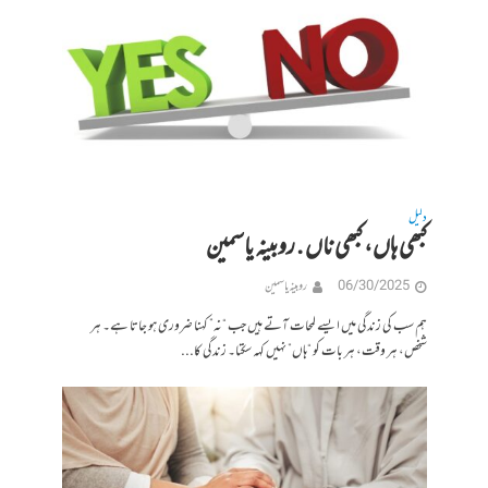
دلیل
کبھی ہاں، کبھی ناں . روبینہ یاسمین
06/30/2025
روبینہ یاسمین
ہم سب کی زندگی میں ایسے لمحات آتے ہیں جب “نہ” کہنا ضروری ہو جاتا ہے۔ ہر
شخص، ہر وقت، ہر بات کو “ہاں” نہیں کہہ سکتا۔ زندگی کا...