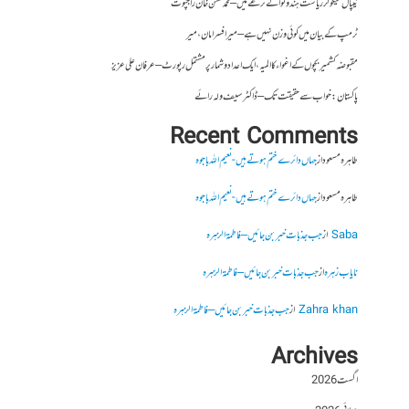
نیپال سیکولر ریاست ہندوتوا کے نرغے میں – محمد محسن خان راجپوت
ٹرمپ کے بیان میں کوئی وزن نہیں ہے – میر افسرامان،میر
مقبوضہ کشمیر بچوں کے اغواء کا المیہ، ایک اعداد و شمار پر مشتمل رپورٹ – عرفان علی عزیز
پاکستان : خواب سے حقیقت تک – ڈاکٹر سیف ولہ رائے
Recent Comments
طاہرہ مسعود
از
جہاں دائرے ختم ہوتے ہیں- نعیم اللہ باجوہ
طاہرہ مسعود
از
جہاں دائرے ختم ہوتے ہیں- نعیم اللہ باجوہ
Saba
از
جب جذبات خبر بن جائیں – فاطمۃالزہرہ
نایاب زہرہ
از
جب جذبات خبر بن جائیں – فاطمۃالزہرہ
Zahra khan
از
جب جذبات خبر بن جائیں – فاطمۃالزہرہ
Archives
اگست 2026