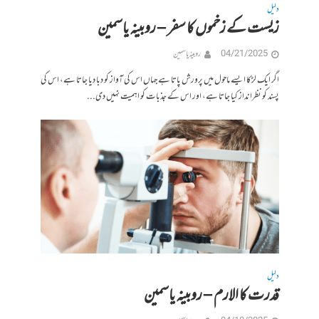
دلیل
زیست کے زخموں کا سفر – روبینہ یاسمین
04/21/2025
روبینہ یاسمین
اگر ایک لڑکا ایسے ماحول میں پرورش پاتا ہے جہاں اس کی آواز کو دبا دیا جاتا ہے، اس کی
پسند کو نظرانداز کیا جاتا ہے، اور اس کے جذبات کو اہمیت نہیں دی...
دلیل
قدرت کا الارم – روبینہ یاسمین