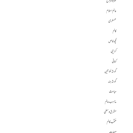
طنز و مزاح
عالم اسلام
عسکری
کالم
کچھ خاص
کراچی
کہانی
گوشہ خواتین
گوشہ ہند
مباحث
مذاہب عالم
مشرق وسطی
منتخب کالم
مہمات