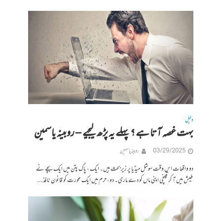
دلیل
بہت غصہ آ تا ہے ؟ پہلے یہ پڑھ لیجیے – روبینہ یاسمین
03/29/2025
روبینہ یاسمین
دو واقعات اس وقت سوشل میڈیا پر زیر بحث ہیں۔ ایک ، پاک پتن میں ایک بچے نے
طیش میں آ کر قینچی اپنی ماں کو دے ماری۔ دو، حرم میں ایک عورت کو قانون نافذ...