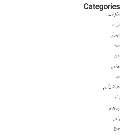
Categories
اختلافی نوٹ
ادبیات
اسپورٹس
اسلام
افسانہ
افغانستان
الحاد
انٹرٹینمنٹ کی دنیا
بلاگز
بین الاقوامی
پاکستان
تاریخ