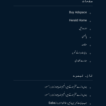
صفحات
Buy Adspace
Herald Home
ادارہ دلیل
پالیسی
مقاصد
ہدایات برائے تحریر
ہمارے لکھاری
تازہ تبصرے
جہاں دائرے ختم ہوتے ہیں- نعیم اللہ باجوہ
از
طاہرہ مسعود
جہاں دائرے ختم ہوتے ہیں- نعیم اللہ باجوہ
از
طاہرہ مسعود
جب جذبات خبر بن جائیں – فاطمۃالزہرہ
از
Saba