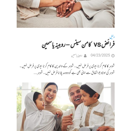
دلیل
فرائض vs کامن سینس – روبینہ یاسمین
04/23/2025
روبینہ یاسمین
شوہر کا کام کرنا بیوی پر فرض نہیں ۔ شوہر کے والدین کا کام کرنا بیوی پر فرض نہیں ۔
شوہر کی اولاد جو اتفاق سے اپنی بھی ہے کو دودھ پلانا فرض نہیں ۔ شوہر...