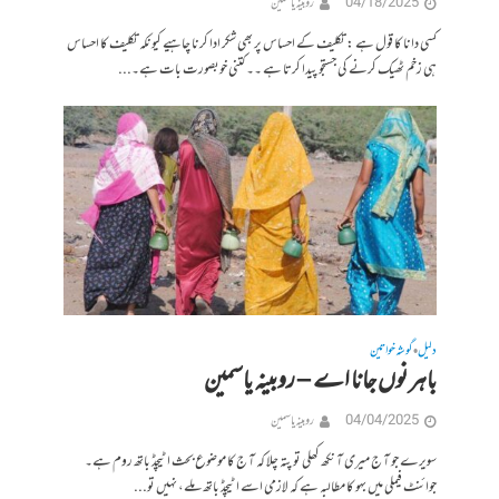
04/18/2025
روبینہ یاسمین
کسی دانا کا قول ہے : تکلیف کے احساس پر بھی شکر ادا کرنا چاہیے کیونکہ تکلیف کا احساس
ہی زخم ٹھیک کرنے کی جستجو پیدا کرتا ہے ۔۔ کتنی خوبصورت بات ہے۔...
دلیل
گوشہ خواتین
•
باہر نوں جانا اے – روبینہ یاسمین
04/04/2025
روبینہ یاسمین
سویرے جو آ ج میری آ نکھ کھلی تو پتہ چلا کہ آ ج کا موضوع بحث اٹیچڈ باتھ روم ہے۔
جوائنٹ فیملی میں بہو کا مطالبہ ہے کہ لازمی اسے اٹیچڈ باتھ ملے، نہیں تو...