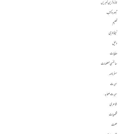
تازہ ترین خبریں
تبصرہ کتب
تعلیم
ٹیکنالوجی
دلیل
دینیات
سائنسی معلومات
سفرنامہ
سیرت
سیرت صحابہ
شاعری
شخصیات
صحت