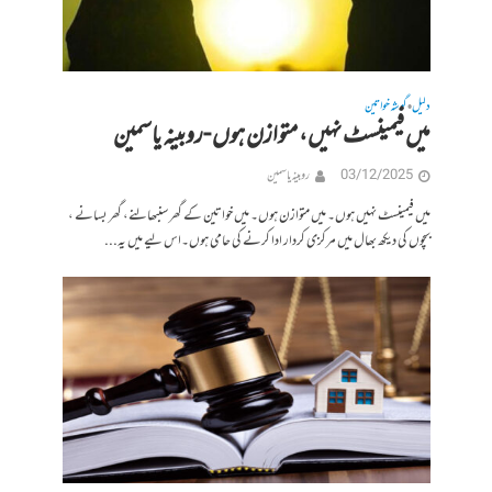
دلیل
گوشہ خواتین
•
میں فیمینسٹ نہیں، متوازن ہوں -روبینہ یاسمین
03/12/2025
روبینہ یاسمین
میں فیمینسٹ نہیں ہوں۔ میں متوازن ہوں۔ میں خواتین کے گھر سنبھالنے، گھر بسانے ،
بچوں کی دیکھ بھال میں مرکزی کردار ادا کرنے کی حامی ہوں۔اس لیے میں یہ...