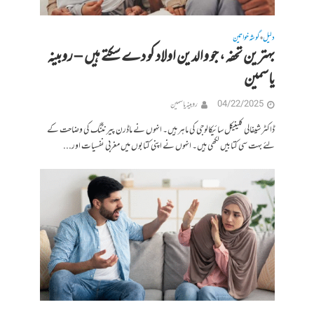
دلیل
گوشہ خواتین
•
بہترین تحفہ، جو والدین اولاد کو دے سکتے ہیں – روبینہ
یاسمین
04/22/2025
روبینہ یاسمین
ڈاکٹر شیفالی کلینیکل سائیکالوجی کی ماہر ہیں۔ انہوں نے ماڈرن پیرنٹنگ کی وضاحت کے
لئے بہت سی کتابیں لکھی ہیں۔ انہوں نے اپنی کتابوں میں مغربی نفسیات اور...