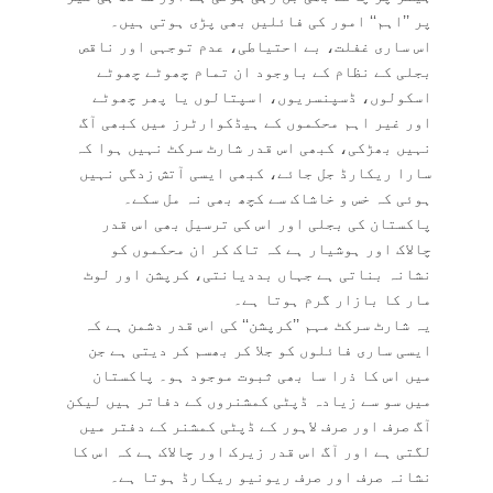
پر ’’اہم‘‘ امور کی فائلیں بھی پڑی ہوتی ہیں۔
اس ساری غفلت، بے احتیاطی، عدم توجہی اور ناقص
بجلی کے نظام کے باوجود ان تمام چھوٹے چھوٹے
اسکولوں، ڈسپنسریوں، اسپتالوں یا پھر چھوٹے
اور غیر اہم محکموں کے ہیڈکوارٹرز میں کبھی آگ
نہیں بھڑکی، کبھی اس قدر شارٹ سرکٹ نہیں ہوا کہ
سارا ریکارڈ جل جائے، کبھی ایسی آتش زدگی نہیں
ہوئی کہ خس و خاشاک سے کچھ بھی نہ مل سکے۔
پاکستان کی بجلی اور اس کی ترسیل بھی اس قدر
چالاک اور ہوشیار ہے کہ تاک کر ان محکموں کو
نشانہ بناتی ہے جہاں بددیانتی، کرپشن اور لوٹ
مار کا بازار گرم ہوتا ہے۔
یہ شارٹ سرکٹ مہم ’’کرپشن‘‘ کی اس قدر دشمن ہے کہ
ایسی ساری فائلوں کو جلا کر بھسم کر دیتی ہے جن
میں اس کا ذرا سا بھی ثبوت موجود ہو۔ پاکستان
میں سو سے زیادہ ڈپٹی کمشنروں کے دفاتر ہیں لیکن
آگ صرف اور صرف لاہور کے ڈپٹی کمشنر کے دفتر میں
لگتی ہے اور آگ اس قدر زیرک اور چالاک ہے کہ اس کا
نشانہ صرف اور صرف ریونیو ریکارڈ ہوتا ہے۔