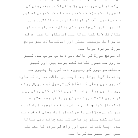
دیکھ کر آپ حیرت میں پڑ جائینگے۔ صرف بجلی کی
تنصیبات کو سڑک کے کھمبے سے لے کر کمروں تک غور
سے دیکھیں۔ آپ کو ٹرانسفارمر سے لٹکتی ہوئی
تاریں ملیں گی جنھیں بڑی مشکل سے سہارے دے کر
مکان تک لایا گیا ہوتا ہے۔ اس مکان یا عمارت کے
باہر ایک بوسیدہ میٹر اور اس کے ساتھ مین سوئچ
بورڈ موجود ہوتا ہے۔
اس سوئچ بورڈ کی حالت بھی دیدنی ہوتی ہے۔ کہیں
تاروں سے فیوز لگائے گئے ہوتے ہیں اور کہیں
مختلف سوئچوں کو رسیوں، دھاگوں یا پٹیوں سے
باندھا گیا ہوتا ہے۔ ایسے ہی حالات عمارت کے سارے
کمروں میں بجلی کے نظام کی ترسیل کو درپیش ہوتے
ہیں۔ کہیں براہ راست تاریں لگائی گئی ہوتی ہیں
تو کہیں لٹکتے ہوئے سوئچ بورڈ کو بصداحتیاط
استعمال کیا جاتا ہے۔ اس سب کے باوجود ایک کمرے
میں کوئی چپڑاسی یا چوکیدار ایک بجلی کے خود سے
بنائے گئے ہیٹر پر صاحب کے لیے چائے بھی بناتا
ہے۔ اپنا کھانا بھی اور رات کو سردی کا مقابلہ
بھی اسی ہیٹر سے کرتا ہے۔