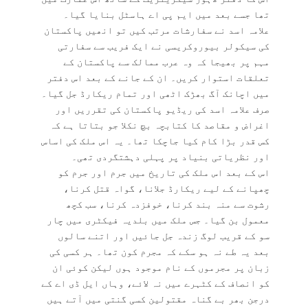
تھا جسے بعد میں ایم پی اے ہاسٹل بنایا گیا۔
علامہ اسد نے سفارشات مرتب کیں تو انھیں پاکستان
کی سیکولر بیوروکریسی نے ایک فریب سے سفارتی
مہم پر بھیجا کہ وہ عرب ممالک سے پاکستان کے
تعلقات استوار کریں۔ ان کے جانے کے بعد اس دفتر
میں اچانک آگ بھڑک اٹھی اور تمام ریکارڈ جل گیا۔
صرف علامہ اسد کی ریڈیو پاکستان کی تقرریں اور
اغراض و مقاصد کا کتابچہ بچ نکلا جو بتاتا ہے کہ
کس قدر بڑا کام کیا جاچکا تھا۔ یہ اس ملک کی اساس
اور نظریاتی بنیاد پر پہلی دہشتگردی تھی۔
اس کے بعد اس ملک کی تاریخ میں جرم اور جرم کو
چھپانے کے لیے ریکارڈ جلانا، گواہ قتل کرنا،
رشوت سے منہ بند کرنا، خوفزدہ کرنا، سب کچھ
معمول بن گیا۔ جس ملک میں بلدیہ فیکٹری میں چار
سو کے قریب لوگ زندہ جل جائیں اور اتنے سالوں
بعد یہ طے نہ ہو سکے کہ مجرم کون تھا۔ ہر کسی کی
زبان پر مجرموں کے نام موجود ہوں لیکن کوئی ان
کو انصاف کے کٹہرے میں نہ لائے، وہاں ایل ڈی اے کے
درجن بھر بے گناہ مقتولین کسی گنتی میں آتے ہیں