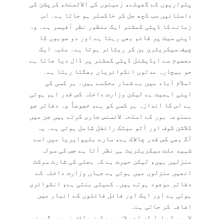
پٹواریوں کے گھپلے، زمینوں کی الاٹمنٹ، کرپشن کی
داستانیں سب کچھ جل کر خاکستر ہو جاتا ہے۔ اس
زمانے کا ڈپٹی کمشنر ایک منظور نظر آفیسر ہے۔ وہ
اپنی سیٹ پر قائم بھی رہتا ہے اور دو صوبوں کا
چیف سیکریٹری بن کر ریٹائر ہوتا ہے۔ ملبہ ایک
معصوم سے ایڈیشنل ڈپٹی کمشنر پر ڈال دیا جاتا ہے
جو بیچارہ مدتوں انکوائریاں بھگتا رہتا ہے۔
اسلام آباد میں بے شمار محکمے ہیں۔ ہر کسی کی
اپنی اہمیت ہے لیکن وزارت داخلہ کس قدر اہم ہوتی
ہے اس کا اندازہ ہر کسی کو ہے، خصوصاً وہ دفاتر جو
ممنوعہ بور کے اسلحہ لائسنس جاری کرتے ہیں جن میں
کلاشن کوف اور آٹو میٹک رائفل شامل ہوتی ہے۔ یہ
آگ بھی کس قدر چالاک ہے، سارے بلیوایریا میں اسے
شہید ملت سیکریٹریٹ ہی نظر آتا ہے جس کی سولہ
منزلیں ہیں، لیکن حیرت ہے کہ بجلی کی شارٹ سرکٹ
انھیں منزلوں میں ہوتی ہے جہاں وزارت داخلہ کے
دفاتر موجود ہوتے ہیں۔ کمیٹی بنتی ہے، انکوائری
ہوتی ہے اور ایک اور فائل فائلوں کے انبار میں
اضافہ کر جاتی ہے۔
لاہور کے ایل ڈی اے پلازہ سے کون واقف نہیں۔ گورنر