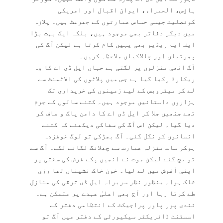
ہاؤس، الحمراء، ایوان اقبال اور امریکی
کونصلیٹ جیسی حساس عمارتوں کے جھرمٹ ہیں۔ پلازہ
میں دیگر دفاتر بھی موجود ہیں، بلکہ ایک بہت بڑا
ایف ایم ریڈیو بھی یہیں کام کرتا ہے لیکن آگ کی
پھرتیاں اور چالاکیاں ملاحظہ کریں۔
آگ انھی منزلوں پر لگتی ہے جہاں ایل ڈی اے کا وہ
ریکارڈ رکھا گیا ہے جس میں پلاٹوں کی الاٹمنٹ سے
لے کر میٹروبس کے لیے زمینوں کی خریداری تک
ہزاروں داستانیں موجود ہیں۔ کتنے سالوں کے جرم
تھے جنھیں جلا کر ایل ڈی اے کا دامن پاک و صاف کر
دیا گیا۔ لیکن اس آگ کی سفاکی دیکھئے کہ کتنے
انسانوں کو نگل گئی۔ آگ بھڑکی تو لوگ خوفزدہ
ہوکر سات منزلہ عمارت سے چھلانگ لگانے لگے۔ آگ سے
تو بچ گئے لیکن موت نے انھیں پکے فرش کی سختی پر
اپنی آغوش میں لے لیا۔ خون خاک نشیناں تھا رزق
خاک ہوا۔ منظور نظر سربراہ ایل ڈی ترقی کی منازل
طے کرتا رہا اور آج بھی اعلیٰ عہدے پر متمکن ہے۔
نندی پور پاور پراجیکٹ کے انتظامی دفتر کے
اسسٹنٹ ڈائریکٹر سیکیورٹی کے دفتر میں آگ تو