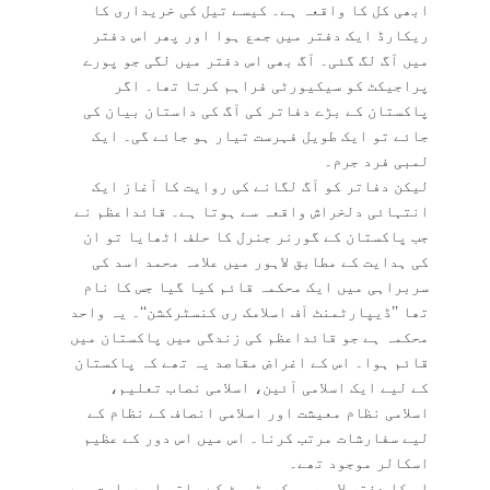
ابھی کل کا واقعہ ہے۔ کیسے تیل کی خریداری کا
ریکارڈ ایک دفتر میں جمع ہوا اور پھر اس دفتر
میں آگ لگ گئی۔ آگ بھی اس دفتر میں لگی جو پورے
پراجیکٹ کو سیکیورٹی فراہم کرتا تھا۔ اگر
پاکستان کے بڑے دفاتر کی آگ کی داستان بیان کی
جائے تو ایک طویل فہرست تیار ہو جائے گی۔ ایک
لمبی فرد جرم۔
لیکن دفاتر کو آگ لگانے کی روایت کا آغاز ایک
انتہائی دلخراش واقعہ سے ہوتا ہے۔ قائداعظم نے
جب پاکستان کے گورنر جنرل کا حلف اٹھایا تو ان
کی ہدایت کے مطابق لاہور میں علامہ محمد اسد کی
سربراہی میں ایک محکمہ قائم کیا گیا جس کا نام
تھا ’’ڈیپارٹمنٹ آف اسلامک ری کنسٹرکشن‘‘۔ یہ واحد
محکمہ ہے جو قائداعظم کی زندگی میں پاکستان میں
قائم ہوا۔ اس کے اغراض مقاصد یہ تھے کہ پاکستان
کے لیے ایک اسلامی آئین، اسلامی نصاب تعلیم،
اسلامی نظام معیشت اور اسلامی انصاف کے نظام کے
لیے سفارشات مرتب کرنا۔ اس میں اس دور کے عظیم
اسکالر موجود تھے۔
اس کا دفتر لاہور سیکریٹریٹ کے ساتھ اس عمارت میں