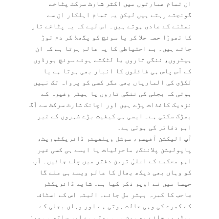
ان تمام عمارتوں میں اکثر شارٹ سرکٹ پٹاخے
گونجتے رہتے ہیں لیکن یہ تمام اہلکار ان سے
نمٹنے کے عادی ہوتے ہیں۔ اس لیے کہ یہ پٹاخے تار
کا تھوڑا حصہ جلا کر یا سوئچ کو پگھلا کر دم توڑ
جاتے ہیں۔ بے احتیاطی کا یہ عالم ہوتا ہے کہ ان
ہیٹروں، ننگی تاروں یا لٹکتے ہوئے سوئچ بورڈوں
کے آس پاس ہی فائلوں کا انبار بھی ہوتا ہے یا
لکڑی کی الماریاں بھی مگر کسی کو پرواہ تک نہیں
ہوتی کہ بجلی کی ننگی تاروں یا ہیٹر وغیرہ کے
نزدیک کاغذات پڑے ہیں اور اچانک شارٹ سرکٹ سے آگ
بھڑک سکتی ہے۔ ایسی ہی کیفیت بڑے شہروں کے غیر
اہم دفاتر کی ہوتی ہے۔
آپ الیکشن آفیسر، سوشل ویلفیئر ڈائریکٹوریٹ،
پاپولیشن پلاننگ، ماحولیات یا ایسے ہی کسی غیر
اہم محکمے کے اعلیٰ ترین دفتر میں چلے جائیں۔ آپ
کو وہاں بھی دیکھ بھال کا عالم ویسے ہی ملے گا
جیسا میں نے اوپر ذکر کیا ہے۔ شاید ڈائریکٹر
صاحب کا کمرہ بہتر مل جائے۔ البتہ اس کے اسٹاف
کے کمرے کی وہی حالت ہوتی ہے اور وہاں بجلی کے
ہیٹر پر چائے بھی بن رہی ہوتی ہے اور ساتھ ہی میز