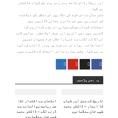
اور ریکارڈ تو کاغذ ہے، ردی ہے، جل گیا، خاکستر
ہو گیا۔
ستر سال سے اس قوم کی نگاہیں اس منظر کو دیکھنے
کو ترس رہی ہیں جب سائرن بجاتی گاڑیوں میں
اچھلتے کودتے چوکس سپاہی ان بڑے کرداروں کے
گھروں میں بھی اتریں اور صرف ایک فقرہ بولیں گے،
اس آگ کے لگنے سے تمہارا فلاں جرم چھپا، تمہیں
اتنا فائدہ ہوا، تم نے جرم پر پردہ ڈالنے کے لیے
یہ سب کیا۔ چلو ہمارے ساتھ۔ انصاف کے کٹہرے میں۔
یہ بھی پڑھیں
تاریخ کے سنن اور شباب
امتحان سے اقتدار تک:
کا ابھار – ڈاکٹر محمد
جب ریاست سوالنامے سے
طیب خان سنگھانوی
ڈرنے لگے – ڈاکٹر محمد
طیب خان سنگھانوی