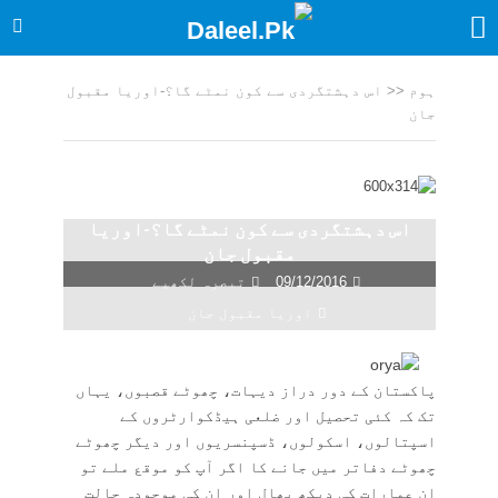
ہوم
<<
اس دہشتگردی سے کون نمٹے گا؟-اوریا مقبول
جان
اس دہشتگردی سے کون نمٹے گا؟-اوریا
مقبول جان
09/12/2016
تبصرہ لکھیے
اوریا مقبول جان
پاکستان کے دور دراز دیہات، چھوٹے قصبوں، یہاں
تک کہ کئی تحصیل اور ضلعی ہیڈکوارٹروں کے
اسپتالوں، اسکولوں، ڈسپنسریوں اور دیگر چھوٹے
چھوٹے دفاتر میں جانے کا اگر آپ کو موقع ملے تو
ان عمارات کی دیکھ بھال اور ان کی موجودہ حالت