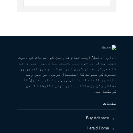
ادارہ ’دلیل‘ اپنے تمام قارئین کو اس بات کی دعوت
دیتا ہے کہ وہ خود بھی مختلف مسائل پر اپنی رائے
کا کھل کر اظہار کریں اور اس کے لیے ہر تحریر پر
تبصرے کی سہولت کا استعمال کریں۔ جو بھی ویب
سائٹ پر لکھنے کا متمنی ہو، وہ ادارہ ’دلیل‘ کا
مستقل رکن بن سکتا ہے اور اپنی نگارشات شامل
کرسکتا ہے۔
صفحات
Buy Adspace
Herald Home