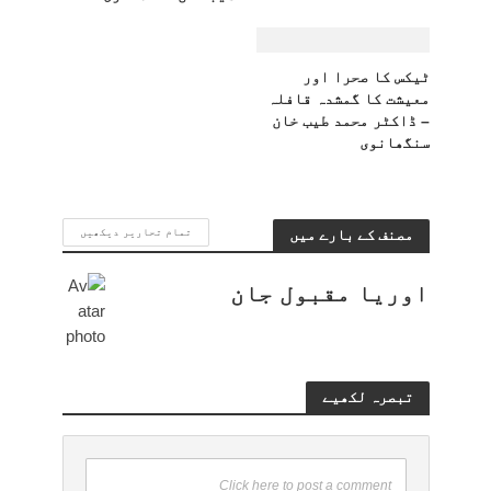
ٹیکس کا صحرا اور
معیشت کا گمشدہ قافلہ
– ڈاکٹر محمد طیب خان
سنگھانوی
مصنف کے بارے میں
تمام تحاریر دیکھیں
اوریا مقبول جان
تبصرہ لکھیے
Click here to post a comment