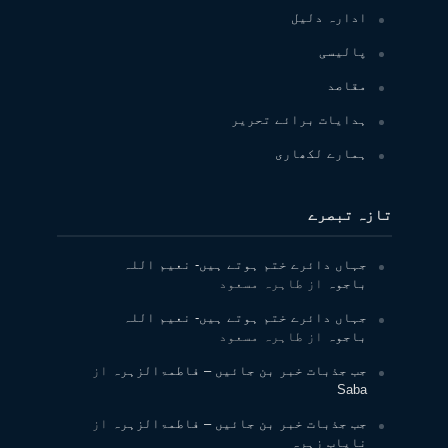
ادارہ دلیل
پالیسی
مقاصد
ہدایات برائے تحریر
ہمارے لکھاری
تازہ تبصرے
جہاں دائرے ختم ہوتے ہیں- نعیم اللہ
باجوہ
از
طاہرہ مسعود
جہاں دائرے ختم ہوتے ہیں- نعیم اللہ
باجوہ
از
طاہرہ مسعود
جب جذبات خبر بن جائیں – فاطمۃالزہرہ
از
Saba
جب جذبات خبر بن جائیں – فاطمۃالزہرہ
از
نایاب زہرہ