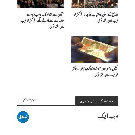
تاریخ کے سنن اور شباب کا ابھار – ڈاکٹر محمد
امتحان سے اقتدار تک: جب ریاست
طیب خان سنگھانوی
سوالنامے سے ڈرنے لگے – ڈاکٹر محمد طیب
خان سنگھانوی
ٹیکس کا صحرا اور معیشت کا گمشدہ قافلہ – ڈاکٹر
محمد طیب خان سنگھانوی
تمام تحاریر دیکھیں
مصنف کے بارے میں
ویب ڈیسک