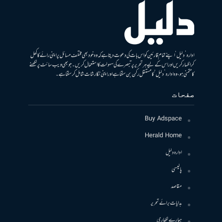
ادارہ ’دلیل‘ اپنے تمام قارئین کو اس بات کی دعوت دیتا ہے کہ وہ خود بھی مختلف مسائل پر اپنی رائے کا کھل
کر اظہار کریں اور اس کے لیے ہر تحریر پر تبصرے کی سہولت کا استعمال کریں۔ جو بھی ویب سائٹ پر لکھنے
کا متمنی ہو، وہ ادارہ ’دلیل‘ کا مستقل رکن بن سکتا ہے اور اپنی نگارشات شامل کرسکتا ہے۔
صفحات
Buy Adspace
Herald Home
ادارہ دلیل
پالیسی
مقاصد
ہدایات برائے تحریر
ہمارے لکھاری