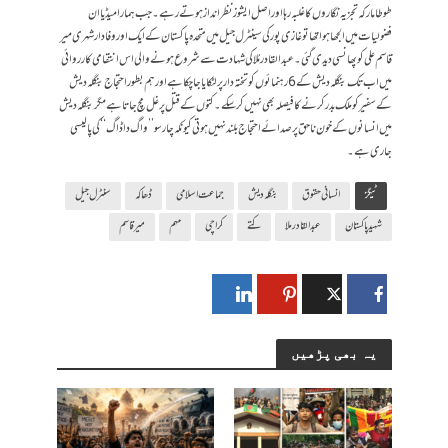
طوطا مارکہ تجزیہ نگاروں کا غلبہ رہا اور اصل ایشوز نظر انداز ہوتے رہے۔جب ہمارا میڈیا ان
فضولیات میں الجھا ہوا تھا تو غازی پور کی سینٹرل جیل میں متحدہ پاکستان کے ایک اور وفادار شہری میر
قاسم علی کو پھانسی دیدی گئی۔عبدالقادر مُلا کی شہادت سے شروع ہونے والی اس انتقامی کارروائی
میں اب تک بنگلہ دیش کے 6رہنمائوں کو تختہ دار پر لٹکایا جا چکا ہے اور ہم بطور احتجاج بنگلہ دیش
کے سفیر کو ملک بدر کرنے کا فیصلہ بھی نہیں کر سکے۔کتوں کے قتل پر غل مچ جاتا ہے مگر بنگلہ دیش
میں انسانوں کے خون ناحق پر صدائے احتجاج بلند نہیں ہوتی کیونکہ چار سو ’’واگ دا ڈاگ‘‘کی پالیسی
جاری ہے۔
ٹیگز
انسانی حقوق
بنگلہ دیش
جماعت اسلامی
ڈھاکہ
سنٹرل جیل
شہید پاکستان
عبدالقادر ملا
کتے
کراچی
مہم
میر قاسم
یہ بھی پڑھیں