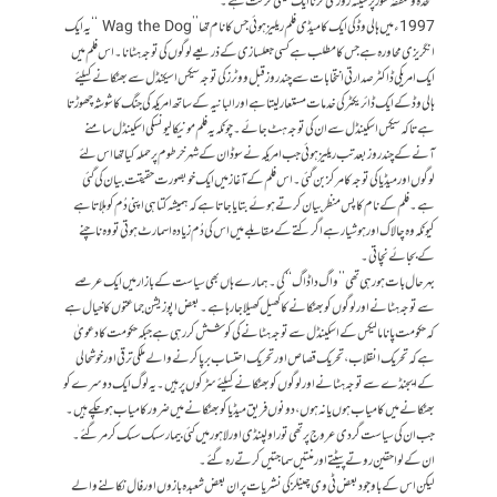
متحدہ و متفقہ طور پر سینہ زوری کرنا ایک کمینی حرکت ہے۔‘‘
1997ء میں ہالی وڈ کی ایک کامیڈی فلم ریلیز ہوئی جس کانام تھا’’Wag the Dog ‘‘یہ ایک
انگریزی محاورہ ہے جس کا مطلب ہے کسی جعلسازی کے ذریعے لوگوں کی توجہ ہٹانا۔اس فلم میں
ایک امریکی ڈاکٹر صدارتی انتخابات سے چند روز قبل ووٹرز کی توجہ سیکس اسیکنڈل سے بھٹکانے کیلئے
ہالی وڈ کے ایک ڈائریکٹر کی خدمات مستعار لیتا ہے اور البانیہ کے ساتھ امریکہ کی جنگ کا شوشہ چھوڑتا
ہے تاکہ سیکس اسکینڈل سے ان کی توجہ ہٹ جائے۔چونکہ یہ فلم مونیکا لیونسکی اسکینڈل سامنے
آنے کے چند روز بعد تب ریلیز ہوئی جب امریکہ نے سوڈان کے شہر خرطوم پر حملہ کیا تھا اس لئے
لوگوں اور میڈیا کی توجہ کا مرکز بن گئی۔اس فلم کے آغاز میں ایک خوبصورت حقیقت بیان کی گئی
ہے۔فلم کے نام کا پس منظر بیان کرتے ہوئے بتایا جاتا ہے کہ ہمیشہ کتا ہی اپنی دُم کو ہلاتا ہے
کیونکہ وہ چالاک اور ہوشیار ہے اگر کتے کے مقابلے میں اس کی دُم زیادہ اسمارٹ ہوتی تو وہ ناچنے
کے بجائے نچاتی۔
بہر حال بات ہو رہی تھی ’’واگ دا ڈاگ‘‘ کی۔ہمارے ہاں بھی سیاست کے بازار میں ایک عرصے
سے توجہ ہٹانے اور لوگوں کو بھٹکانے کا کھیل کھیلا جا رہا ہے۔بعض اپوزیشن جماعتوں کا خیال ہے
کہ حکومت پاناما لیکس کےا سکینڈل سے توجہ ہٹانے کی کوشش کر رہی ہے جبکہ حکومت کا دعویٰ
ہے کہ تحریک انقلاب،تحریک قصاص اور تحریک احتساب برپا کرنے والے ملکی ترقی اور خوشحالی
کے ایجنڈے سے توجہ ہٹانے اور لوگوں کو بھٹکانے کیلئے سڑکوں پر ہیں۔یہ لوگ ایک دوسرے کو
بھٹکانے میں کامیاب ہوں یا نہ ہوں ،دونوں فریق میڈیا کو بھٹکانے میں ضرور کامیاب ہوچکے ہیں۔
جب ان کی سیاست گردی عروج پر تھی تو راولپنڈی اور لاہور میں کئی بیمار سسک سسک کر مر گئے ۔
ان کے لواحقین روتے پیٹتے اور منتیں سماجتیں کرتے رہ گئے۔
لیکن اس کے باوجود بعض ٹی وی چینلز کی نشریات پر ان بعض شعبدہ بازوں اور فال نکالنے والے