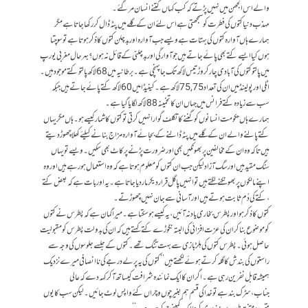
والے اس الجھن میں نہیں پڑتے کہ کب کہاں کتنے انسان مر گئے۔
مہذب دنیا کتوں کی فطرت کو سمجھتی ہے اس لئے ان کے گلے میں پٹہ ڈال کر رکھا جاتا ہے مگر
ہمارے ہاں آوارہ کتوں کی بہتات ہے ویسے جب آوارہ اور بد چلن کتوں کا ذکر ہوتا ہے تو سوچتا
ہوں کیا ایسے کتے بھی پائے جاتے ہیں جو آوارگی اوربدچلنی کے قائل نہ ہوں؟بہر حال مغربی یورپ
میں پالتو کتوں کی آبادی چار کروڑتیس لاکھ تک جا پہنچی ہے۔برطانیہ میں 68لاکھ پالتو کتے موجود ہیں۔
اٹلی اور پولینڈ میں ان کی تعداد 75,75لاکھ ہے۔کینیڈا میں 60لاکھ کتے پائے جاتے ہیں جبکہ
سب سے زیادہ کتے فرانس میں جہاں ان کا تخمینہ 88لاکھ لگایا گیا ہے۔
ہمارے ہاں حکومت انسانوں کو گننے کا تکلف گوارا نہیں کرتی تو کتوں کا شمار کیسے ہو۔ہاں مگر یہاں
کتے پالنے والے ان کے گلے میں پٹہ ڈالنے کے بجائے آوارہ مزاج بنانے کیلئے کھلا چھوڑ دیتے
ہیں تاکہ وہ ان کے مخالفین پر بھونکیں بھی اور ضرورت پڑنے پر کاٹ بھی سکیں۔ ویسے تو یہاں
سنگ مقید ہیں اور سگ آزادلیکن جب ان کتوں کو معلوم ہوتا ہے کہ وہ استعمال ہو رہے ہیں اور وہ
اپنے مالکوں پر بھونکنے لگتے ہیں تو انہیں پاگل قرار دیکر مار دیا جاتا ہے۔یہ اور بات ہے کہ بعض کتے
،کتے کی دُم ثابت ہوتے ہیں اور آسانی سے جان نہیں چھوڑتے۔
کتوں کا ذکر ہو اور پطرس بخاری یاد نہ آئیں ،یہ کیسے ہو سکتا ہے۔میرا گمان ہے کہ پطرس نے کتوں
کو موضوع بنا کر ان کی عزت افزائی کی البتہ نگوڑے کتے کہتے ہیں کہ ان کی بدولت پطرس کو مقبولیت
حاصل ہوئی۔پطرس کتوں کی ہلڑ بازی سے بہت تنگ تھے۔کتوں کے جلسے جلوسوں کی وجہ سے
راستوں کی بندش کا گلہ کرتے ہوئے لکھتے ہیں’’کتوں کی یہ پرلے درجے کی ناانصافی میرے نزدیک
ہمیشہ قابل نفرین رہی ہے۔اگر ان کا ایک نمائندہ شرافت کیساتھ آکر کہہ دے کہ عالی
جناب،سڑک بند ہے تو خد اکی قسم ہم بغیر چوں و چراں کئے واپس لوٹ جائیں۔لیکن سب کا یوں