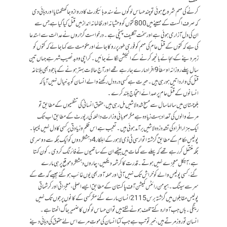
تلف
کرنے کی مہم شروع ہوئی تو چند حساس لوگوں نے سندھ ہائیکورٹ کا دروازہ جاکھٹکھٹایا اور دہائی دی
کہ صرف اگست کے مہینے میں 800کتوں کو وحشیانہ اور ظالمانہ انداز میں قتل کیا گیاہے جس سے
ان کی دل آزاری ہوئی ہے اور سخت تکلیف پہنچی ہے۔درخواست گزاروں نے عدالت سے استدعا
کی ہے کہ کتوں کے قتل عام کی مہم کو فوری طور پر روکا جائے اور حکومت سے کہا جائے کہ کتوں کو
زہر دینے کے بجائے بانجھ کرنے کے انجکشن لگائے جائیں ۔کراچی وہ بدنصیب شہر ہے جہاں تین
سال پہلے روزانہ اوسطاً 9افراد مارے جارہے تھے اور آج حالات بہتر ہونے کے باجود بھی بلاناغہ
قتل کی وارداتیں ہو رہی ہیں۔حیرت ہے کسی درد دل رکھنے والے انسان کو یہ خیال نہیں آیا کہ
انسانوں کے قتل عام پر صدائے احتجاج بلند کرے۔
بلوچستان میں سالہا سال سے مسخ شدہ لاشیں مل رہی ہیں،حقوق انسانی کی تنظیموں کے مطابق تو
مرنے والوں کی تعداد بہت زیادہ ہے مگر صوبائی وزارت داخلہ کی رپورٹ کے مطابق اب تک
ایک ہزار افراد کی تشدد زدہ لاشیں برآمد ہوئی ہیں۔تعجب ہے اس ظلم و زیادتی پر کسی کا دل نہیں پسیجا۔
پولیس حکام کے مطابق گزشتہ اتوار سی ٹی ڈی لاہور کے اہلکار 4دہشتگردوں کو ایک جگہ سے دوسری
جگہ منتقل کر رہے تھے کہ پہلے سے گھات میں بیٹھے ان کے ساتھیوں نے فائرنگ کر دی۔کون کہتا
ہے ،آجکل معجزے نہیں ہوتے۔قدرت کا کرشمہ دیکھیں ،چاروں دہشتگرد موقع پر ہی مارے
گئے،کسی پولیس والے کو خراش تک نہیں آئی اور حملہ آور بھی یوں غائب ہو گئے جیسے گدھے کے
سر سے سینگ۔ہیومن رائٹس کمیشن آف پاکستان کے مطابق ایسے اصلی،معجزاتی اور کرشماتی
پولیس مقابلوں میں گزشتہ برس 2115انسان مارے گئے مگر کسی کے کانوں پر جوں تک نہیں
رینگی۔ہاں جب آوارہ کتے تلف ہونے لگتے ہیں تو ان حساس لوگوں کا ضمیر جاگ اٹھتا ہے۔
انسان تو روز مرتے ہیں،خبر تو تب ہے جب کتا انسان کی موت مرے اس لئے حقوق کی دہائی دینے