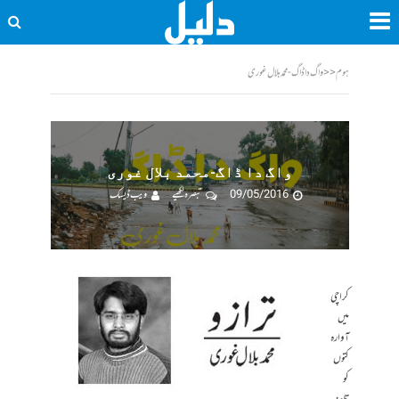
ہوم
<<
واگ دا ڈاگ-محمد بلال غوری
واگ دا ڈاگ-محمد بلال غوری
09/05/2016
تبصرہ لکھیے
ویب ڈیسک
کراچی
میں
آوارہ
کتوں
کو