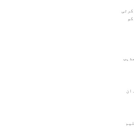
کرتی
کو
مذہب
۔ان
لیم