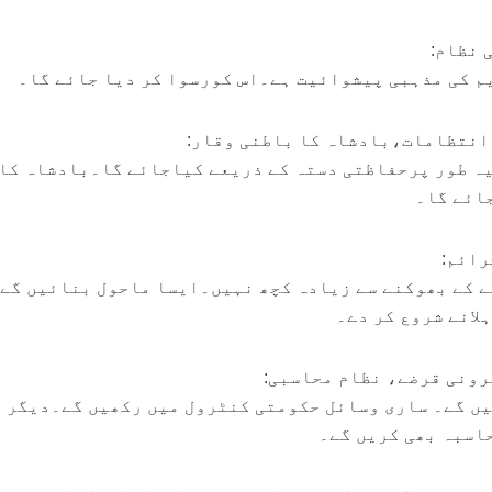
م کی مذہبی پیشوائیت ہے۔اس کورسوا کر دیا جائے گا۔
ہ طور پرحفاظتی دستہ کے ذریعے کیاجائے گا۔بادشاہ کا
ائے گا۔
 کے بھوکنے سے زیادہ کچھ نہیں۔ایسا ماحول بنائیں گے 
لانے شروع کر دے۔
یں گے۔ ساری وسائل حکومتی کنٹرول میں رکھیں گے۔دیگر
اسبہ بھی کریں گے۔