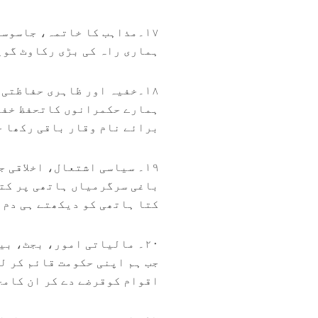
۱۷۔مذاہب کا خاتمہ، جاسوسی نظام:
ہماری راہ کی بڑی رکاوٹ گوی
۱۸۔خفیہ اور ظاہری حفاظتی انتظامات،بادشاہ کا باطنی وقار:
ہمارے حکمرانوں کاتحفظ خفی
برائے نام وقار باقی رکھا ج
۱۹۔ سیاسی اشتعال، اخلاقی جرائم:
باغی سرگرمیاں ہاتھی پر کتے
کتا ہاتھی کو دیکھتے ہی دم ہ
۲۰۔ مالیاتی امور، بجٹ، بیرونی قرضے، نظام محاسبی:
جب ہم اپنی حکومت قائم کر ل
اقوام کوقرضے دے کر ان کامح