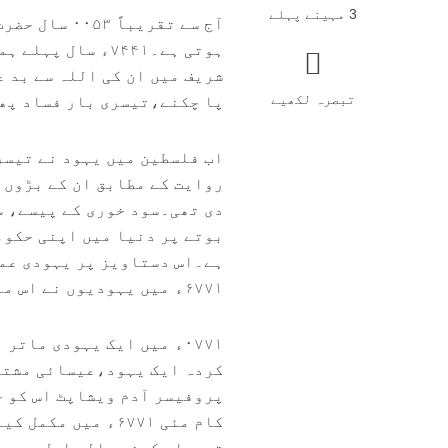
3 مہینے پہلے
آج سے تقریب
ہوتی ہے۔۷۴۴۱ء س
شریف میں ان کی اللہ سے بد ع
تبصرہ لکھیے
پا چکنے،تیسری بار فساد پھی
اب فلسطین میں یہود نے تیسر
روایت کے مطابق ان کے بڑوں 
دی تھی۔سود خوری کے پیسے، 
بوتے پر دنیا میں اپنی حکوم
ہے۔اس دستاویز پر یہودی عمل
۶۷۷۱ء میں یہودیوں نے اس منصوبہ میں عیسائیوں کو بھی شریک کر لیا ہے۔
۰۷۷۱ء میں ایک یہودی ما
کردہ ایک یہود،عیسائی مشترک
پروفیسر آدم ویشاپٹ اس کو ح
کام مئی ۶۷۷۱ء می