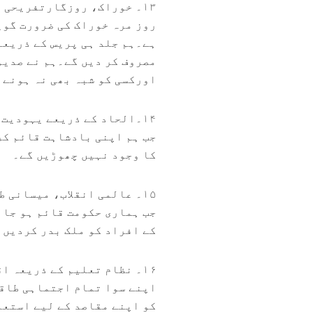
۱۳۔ خوراک، روزگارتفریحی مشاغل، جاہ طلب:
روز مرہ خوراک کی ضرورت گوی
ہے۔ہم جلد ہی پریس کے ذریعے
مصروف کر دیں گے۔ہم نے صدیو
اورکسی کو شبہ بھی نہ ہونے 
۱۴۔الحاد کے ذریعے یہودیت کا قیام:
جب ہم اپنی بادشاہت قائم کر
کا وجود نہیں چھوڑیں گے۔
۱۵۔ عالمی انقلاب، میسانی طریقے،عدلیہ پر پابندی، یہودی استبداد:
جب ہماری حکومت قائم ہو جائ
کے افراد کو ملک بدر کردیں 
۱۶۔ نظام تعلیم کے ذریعہ اقوام کی کردار کشی:
اپنے سوا تمام اجتماہی طاقت
کو اپنے مقاصد کے لیے استعم