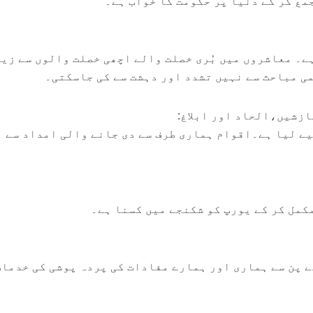
مع کر کے دنیا پر حکومت کا خواب ہے۔
ے۔ معاشروں میں بُری خصلت والے اچھی خصلت والوں سے زی
 مباحث سے نہیں تشدد اور دہشت سے کی جاسکتی۔
یے لیا ہے۔اقوام ہماری طرف سے دی جانے والی امداد سے
کمل کر کے یورپ کو شکنجے میں کسنا ہے۔
 پن سے ہماری اور ہمارے مفادات کی پردہ پوشی کی خدمات