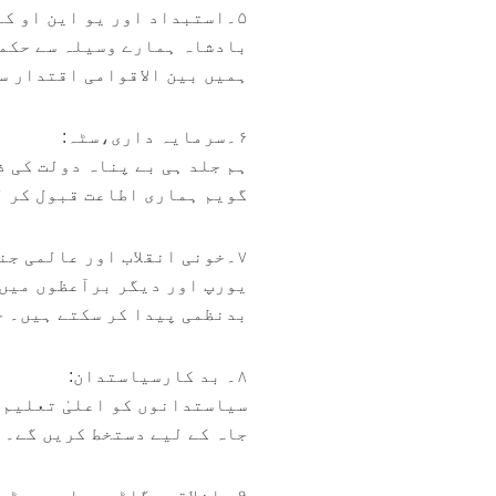
۵۔استبداد اور یو این او کا قیام:
بادشاہ ہمارے وسیلہ سے حکمر
ہمیں بین الاقوامی اقتدار س
۶۔سرمایہ داری،سٹہ:
ہم جلد ہی بے پناہ دولت کی 
گویم ہماری اطاعت قبول کر 
۷۔خونی انقلاب اور عالمی جنگیں:
یورپ اور دیگر برآعظوں میں
بدنظمی پیدا کر سکتے ہیں۔ ج
۸۔ بد کارسیاستدان:
سیاستدانوں کو اعلیٰ تعلیم 
جاہ کے لیے دستخط کریں گے۔
۹۔ اخلاقی بگاڑ، سیاسی جوڑ، توڑ، زیر زمین سرگرمیاں: