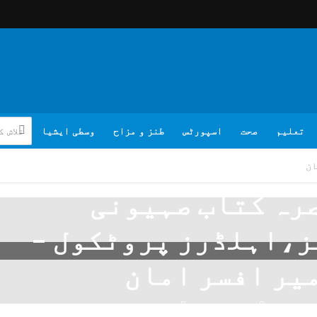
تعلیم
صحت
اسپورٹس
طنز و مزاح
وسطی ایشیا
ان
رہ کتاب صہیونی
،اہلڈرز پروٹکول –
یر افسر امان
تبصرہ لکھیے
میر افسر امان