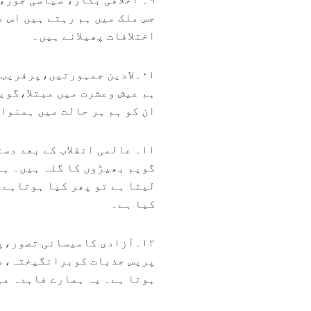
جس ملک میں ہم رہتے ہیں اس م
اختلافات پھیلانے ہیں۔
۰۱۔لادین جمہورتیں،پرفریب دساتیر، عالمی انقلابات:
ہم عیش وعشرت میں مبتلا،گوی
ان کو ہم ہر حالت میں ہمنوا
۱۱۔ عالمی انقلاب کے بعد دستوری اقدامات اور میانی لاجوں کے مقاصد:
گویم بھیڑوں کا گلہ ہیں۔ ہم
لیتا ہے تو پھر کیا ہوتاہے۔
کیا ہے۔
۱۲۔آزادی کامیسانی تصور،پریس پر غلبہ پانے کے گر، صوبائی حقوق کا مقصد:
پریس جذبات کوبرانگیختہ،مش
ہوتا ہے۔ یہ ہمارے فاہدہ می