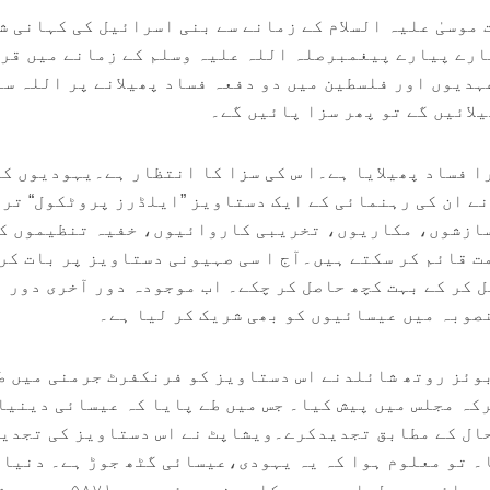
اً ۰۰۵۳ سال حضرت موسیٰ علیہ السلام کے زمانے سے بنی اسرائیل کی کہانی 
ال پہلے ہمارے پیارے پیغمبرصلہ اللہ علیہ وسلم کے زمانے میں قر
ہدیوں اور فلسطین میں دو دفعہ فساد پھیلانے پر اللہ سے
لائیں گے تو پھر سزا پائیں گے۔
ا فساد پھیلایا ہے۔ا س کی سزا کا انتظار ہے۔یہودیوں کی
نے ان کی رہنمائی کے ایک دستاویز ”ایلڈرز پروٹکول“ تر
سازشوں، مکاریوں، تخریبی کاروائیوں، خفیہ تنظیموں ک
ت قائم کر سکتے ہیں۔آج ا سی صہیونی دستاویز پر بات کر
 کر کے بہت کچھ حاصل کر چکے۔ اب موجودہ دور آخری دور 
تر بوئز روتھ شائلدنے اس دستاویز کو فرنکفرٹ جرمنی میں ط
ہ مجلس میں پیش کیا۔ جس میں طے پایا کہ عیسائی دینیا
ال کے مطابق تجدیدکرے۔ویشاپٹ نے اس دستاویز کی تجدید
ں مکمل کیا۔ تو معلوم ہوا کہ یہ یہودی،عیسائی گٹھ جوڑ ہے۔ دنیا
تبدیلی کرنے والے اصل میں عیسائی ہیں لبادہ یہود کا پہ