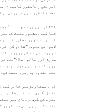
تحت فلسطین میں صہیونی ریاست کا اعلان،اور ۸۴۹۱ء 
کیا گیا۔مشہور صنعت کاہنری 
لاقوامی یہودی“ شائع کرائی۔
سرپرستوں نے اس پرپردہ ڈال 
سازش اور عالم اسلام“لکھ کر
پرپاکستان میں فری میسن تنظ
مند ہندو، پارسی، عیسائی،ق
اس د سستاویزمیں ظاہر کیا گ
مکوڑے)ہیں۔مسلمان حکمران ب
مغرب کی طرف رجحان میں مبتلا
نکل سکتے ہیں۔اس دستاویز کے۴۲/ ابواب می