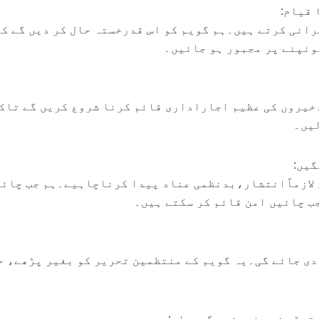
انی کرتے ہیں۔ہم گویم کو اس قدرخستہ حال کر دیں گے کہ
ونپنے پر مجبور ہو جائیں۔
ذخیروں کی عظیم اجاراداری قائم کرنا شروع کریں گے تاک
لیں۔
 لازماًانتشار،بدنظمی عناد پیدا کرناچاہیے۔ہم جب چائ
ب چائیں امن قائم کر سکتے ہیں۔
دی جائے گی۔یہ گویم کے منتظمین تحریر کو بغیر پڑھے، ح