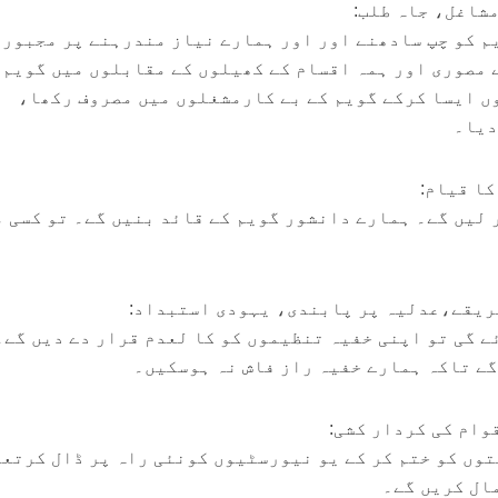
م کو چپ سادھنے اور اور ہمارے نیاز مندرہنے پر مجبور 
 مصوری اور ہمہ اقسام کے کھیلوں کے مقابلوں میں گویم 
ں ایسا کرکے گویم کے بے کارمشغلوں میں مصروف رکھا،
دیا۔
 لیں گے۔ ہمارے دانشور گویم کے قائد بنیں گے۔ تو کسی 
ے گی تو اپنی خفیہ تنظیموں کو کا لعدم قرار دے دیں گے
گے تاکہ ہمارے خفیہ راز فاش نہ ہوسکیں۔
وں کو ختم کر کے یو نیورسٹیوں کونئی راہ پر ڈال کرتع
ال کریں گے۔