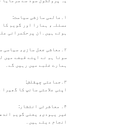
یہ پروٹکول سود سے سرمایا ج
۱۔عالمی سازشی سیاست:
مسئلہ، ہمارا اور گویم کا ہ
ہوتے ہیں۔ان پرحکمرانی علمی
۲۔معاشی جعل سازی، سیاسی سازشیں،الحاد اور ابلاغ:
سونا ہم نے اپنے قبضے میں ل
ہمارے غلبے میں رہیں گے۔
۳۔جماعتی چپقلش:
اپنی علامتی سانپ کا گھیرا م
۴۔ معاشرتی انتشار:
غیر یہودی، یعنی گویم اندھے
انجام دیتے ہیں۔