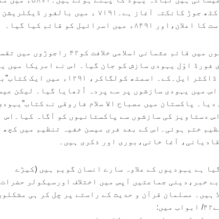
امریکی ریاستوں کاقیام اس کٹھ جوڑ کانکتہ آغاز ہے۔۷۱۹۱ ء میں بالفور ڈیکل
میں اسرائیل کو قائم کیا گیا۔
۴۲۹۱ء میں پونے چار برآعظموں میں قائم عثمانی اسلامی خلافت کو۴۲ راجوڑوں 
فورڈ اوّل یہودی سازش کو جان گیا۔ اس نے امریکا میں ی
اثر و رسوخ پر تحقیق کے لیے ڈاکٹر ایل۔کے۔ اسمتھ کولگاکر، ۱۲۹۱ء میں
اس میں یہودی سازشوں پر سے پردہ اُٹھایا گیا۔ لیکن عی
دیا۔ پاکستان میں مصباح الا سلام فاروقی نے کتاب”یہودی
اس دستاویز کی سازشوں سے پاکستانیوں کو آگاہ کیا۔اس
یم ختم ہوئی۔اس کے بعد فری میسن خفیہ تنظیم میں کچھ 
ادیانی، آغا خانی،بوری اور ذکری ہیں۔
یا ہے یہودیوں کے علاوہ سارے انسان گویم ہیں (کیڑے
ے خبر،دینی جماعتیں آپس میں اختلاف اورسیکولر حضرات
 ہیں۔ مسلمان قرآن و حدیث کے راستے پر چل کر ہی مشکلوں
ں: