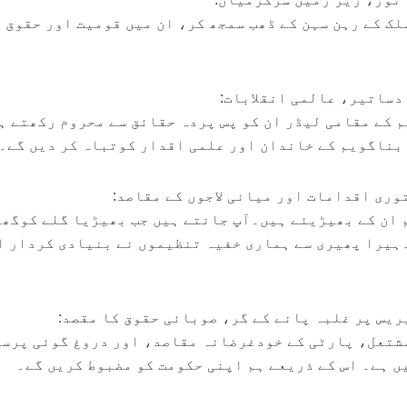
لک کے رہن سہن کے ڈھب سمجھ کر، ان میں قومیت اور حقوق 
م کے مقامی لیڈر ان کو پس پردہ حقائق سے محروم رکھتے ہ
 بناگویم کے خاندان اور علمی اقدار کوتباہ کر دیں گے۔
 ان کے بھیڑیئے ہیں۔آپ جانتے ہیں جب بھیڑیا گلے کوگھ
ہیرا پھیری سے ہماری خفیہ تنظیموں نے بنیادی کردار ا
تعل، پارٹی کے خودغرضانہ مقاصد، اور دروغ گوئی پرس
ں ہے۔ اس کے ذریعے ہم اپنی حکومت کو مضبوط کریں گے۔