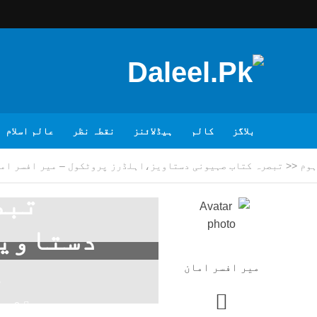
بلاگز
کالم
ہیڈلائنز
نقطہ نظر
عالم اسلام
ہوم
<<
تبصرہ کتاب صہیونی دستاویز،اہلڈرز پروٹکول – میر افسر ام
تبص
دستاویز
م
میر افسر امان
3 مہینے پہلے