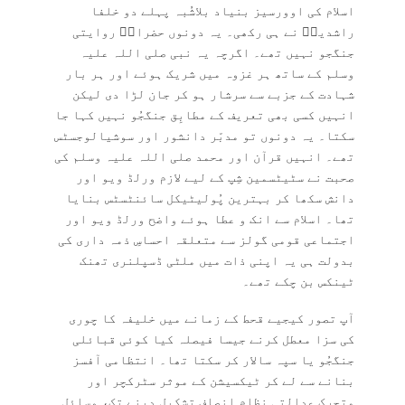
اسلام کی اوورسیز بنیاد بلاشُبہ پہلے دو خلفا
راشدینؓ نے ہی رکھی۔ یہ دونوں حضراتؓ روایتی
جنگجو نہیں تھے۔ اگرچہ یہ نبی صلی اللہ علیہ
وسلم کے ساتھ ہر غزوہ میں شریک ہوئے اور ہر بار
شہادت کے جزبے سے سرشار ہو کر جان لڑا دی لیکن
انہیں کسی بھی تعریف کے مطابِق جنگجُو نہیں کہا جا
سکتا۔ یہ دونوں تو مدبّر دانشور اور سوشیالوجسٹس
تھے۔ انہیں قرآن اور محمد صلی اللہ علیہ وسلم کی
صحبت نے سٹیٹسمین شِپ کے لیے لازم ورلڈ ویو اور
دانش سکھا کر بہترین پُولیٹیکل سائنٹسٹس بنایا
تھا۔ اسلام سے انک و عطا ہوئے واضح ورلڈ ویو اور
اجتماعی قومی گولز سے متعلقہ احساسِ ذمہ داری کی
بدولت ہی یہ اپنی ذات میں ملٹی ڈسپلنری تھنک
ٹینکس بن چکے تھے۔
آپ تصور کیجیے قحط کے زمانے میں خلیفہ کا چوری
کی سزا معطل کرنے جیسا فیصلہ کیا کوئی قبائلی
جنگجُو یا سپہ سالار کر سکتا تھا۔ انتظامی آفسز
بنانے سے لے کر ٹیکسیشن کے موثر سٹرکچر اور
متحرک عدالتی نظامِ انصاف تشکیل دینے تک، وسائل