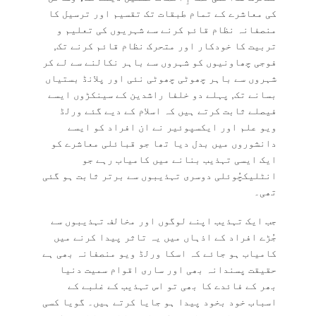
کی معاشرے کے تمام طبقات تک تقسیم اور ترسیل کا
منصفانہ نظام قائم کرنے سے شہریوں کی تعلیم و
تربیت کا خودکار اور متحرک نظام قائم کرنے تک,
فوجی چھاونیوں کو شہروں سے باہر نکالنے سے لے کر
شہروں سے باہر چھوٹی چھوٹی نئی اور پلانڈ بستیاں
بسانے تک, پہلے دو خلفا راشدین کے سینکڑوں ایسے
فیصلے ثابت کرتے ہیں کہ اسلام کے دیے گئے ورلڈ
ویو علم اور ایکسپوئیر نے ان افراد کو ایسے
دانشوروں میں بدل دیا تھا جو قبائلی معاشرے کو
ایک ایسی تہذیب بنانے میں کامیاب رہے جو
انٹلیکچُوئلی دوسری تہذیبوں سے برتر ثابت ہو گئی
تھی۔
جب ایک تہذیب اپنے لوگوں اور مخالف تہذیبوں سے
جُڑے افراد کے اذہاں میں یہ تاثر پیدا کرنے میں
کامیاب ہو جائے کہ اسکا ورلڈ ویو منصفانہ بھی ہے
حقیقت پسندانہ بھی اور ساری اقوام سمیت دنیا
بھر کے فائدے کا بھی تو اس تہذیب کے غلبے کے
اسباب خود بخود پیدا ہو جایا کرتے ہیں۔ گویا کسی