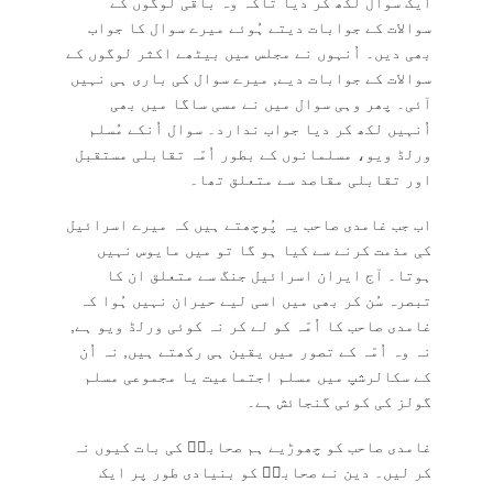
ایک سوال لکھ کر دیا تاکہ وہ باقی لوگوں کے
سوالات کے جوابات دیتے ہُوئے میرے سوال کا جواب
بھی دیں۔ اُنہوں نے مجلس میں بیٹھے اکثر لوگوں کے
سوالات کے جوابات دیے, میرے سوال کی باری ہی نہیں
آئی۔ پھر وہی سوال میں نے مسی ساگا میں بھی
اُنہیں لکھ کر دیا جواب ندارد۔ سوال اُنکے مُسلم
ورلڈ ویو، مسلمانوں کے بطور اُمّہ تقابلی مستقبل
اور تقابلی مقاصد سے متعلق تھا۔
اب جب غامدی صاحب یہ پُوچھتے ہیں کہ میرے اسرائیل
کی مذمت کرنے سے کیا ہو گا تو میں مایوس نہیں
ہوتا۔ آج ایران اسرائیل جنگ سے متعلق ان کا
تبصرہ سُن کر بھی میں اسی لیے حیران نہیں ہُوا کہ
غامدی صاحب کا اُمّہ کو لے کر نہ کوئی ورلڈ ویو ہے,
نہ وہ اُمّہ کے تصور میں یقین ہی رکھتے ہیں, نہ اُن
کے سکالرشپ میں مسلم اجتماعیت یا مجموعی مسلم
گولز کی کوئی گنجائش ہے۔
غامدی صاحب کو چھوڑیے ہم صحابہؓ کی بات کیوں نہ
کر لیں۔ دین نے صحابہؓ کو بنیادی طور پر ایک