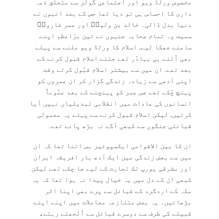
مخصوص ورلڈ ویو اور اجتماعی گولز سے متعلق ذمہ
داری کا احساس ہی تو دیا تھا جس کے بعد انہوں نے
دنیا بدل ڈالی۔ خالد بن ولیدؓ اور عمر فاروقؓ
سمیت وہ تمام صحابہ جنہوں نے تین برّاعظم اپنے
سامنے جھکا لیے, اسلام کا ورلڈ ویو ملنے سے پہلے
بھی اُتنے ہی بہادُر تھے جتنے اسلام قبول کرنے کے
بعد تھے. ان میں سے بیشتر اسلام قبُول کرتے وقت
اپنی آدھی سے زیادہ زندگی گزار کر ان عمروں کو
پہنچ چُکے تھے جس عمر کو پہنچنے کے بعد عمُوماً
انسانوں کی عادات میں انقلابی تبدیلیاں نہیں آیا
کرتیں, لیکن اسلام قبول کرنے سے پہلے یہ معمولی
قبائلی جنگوں سے کبھی آگے نہ بڑھ پائے تھے.
ان کا بین الاقوامی ایکسپوئیر بس اتنا تھا کہ ان
میں سے بعض زندگی میں ایک آدھ بار افریقہ ایران
اور مشرقی یورپ تک تجارت کے لیے جا چکے تھے لیکن
کبھی ان کے دل میں یہ خیال پیدا نہ ہوا تھا کہ یہ
مکہ کے اردگرد کے قبائل سے پرے بھی اپنا اثر
بڑھائیں۔ یہ بعض متنازعہ معاملات میں اپنے اپنے
قبیلے کی طرف سے دوسرے قبائل سے اُلجھتے رہتے،