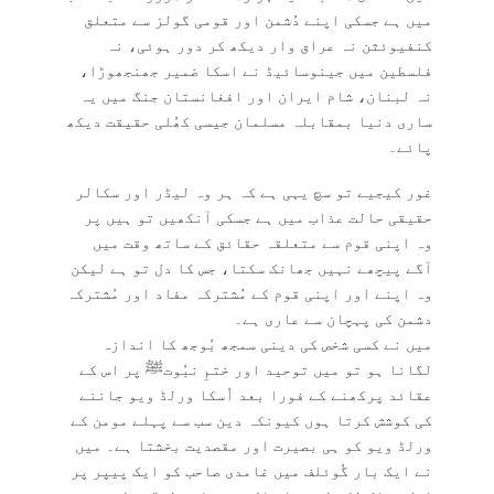
میں ہے جسکی اپنے دُشمن اور قومی گولز سے متعلق
کنفیوئثن نہ عراق وار دیکھ کر دور ہوئی، نہ
فلسطین میں جینوسائیڈ نے اسکا ضمیر جھنجھوڑا،
نہ لبنان، شام ایران اور افغانستان جنگ میں یہ
ساری دنیا بمقابلہ مسلمان جیسی کھُلی حقیقت دیکھ
پائے۔
غور کیجیے تو سچ یہی ہے کہ ہر وہ لیڈر اور سکالر
حقیقی حالت عذاب میں ہے جسکی آنکھیں تو ہیں پر
وہ اپنی قوم سے متعلقہ حقائق کے ساتھ وقت میں
آگے پیچھے نہیں جھانک سکتا، جس کا دل تو ہے لیکن
وہ اپنے اور اپنی قوم کے مُشترکہ مفاد اور مُشترکہ
دشمن کی پہچان سے عاری ہے۔
میں نے کسی شخص کی دینی سمجھ بُوجھ کا اندازہ
لگانا ہو تو میں توحید اور ختمِ نبُوتﷺ پر اس کے
عقائد پرکھنے کے فورا بعد اُسکا ورلڈ ویو جاننے
کی کوشش کرتا ہوں کیونکہ دین سب سے پہلے مومن کے
ورلڈ ویو کو ہی بصیرت اور مقصدیت بخشتا ہے۔ میں
نے ایک بار گُوئلف میں غامدی صاحب کو ایک پیپر پر