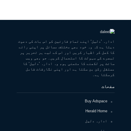
ادارہ ’دلیل‘ اپنے تمام قارئین کو اس بات کی دعوت
دیتا ہے کہ وہ خود بھی مختلف مسائل پر اپنی رائے
کا کھل کر اظہار کریں اور اس کے لیے ہر تحریر پر
تبصرے کی سہولت کا استعمال کریں۔ جو بھی ویب
سائٹ پر لکھنے کا متمنی ہو، وہ ادارہ ’دلیل‘ کا
مستقل رکن بن سکتا ہے اور اپنی نگارشات شامل
کرسکتا ہے۔
صفحات
Buy Adspace
Herald Home
ادارہ دلیل
پالیسی