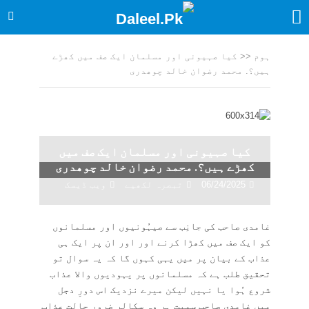
ہوم
<<
کیا صہیونی اور مسلمان ایک صف میں کھڑے
ہیں؟. محمد رضوان خالد چوھدری
کیا صہیونی اور مسلمان ایک صف میں
کھڑے ہیں؟. محمد رضوان خالد چوھدری
06/24/2025
تبصرہ لکھیے
ویب ڈیسک
غامدی صاحب کی جانِب سے صیہُونیوں اور مسلمانوں
کو ایک صف میں کھڑا کرنے اور اور ان پر ایک ہی
عذاب کے بیان پر میں یہی کہوں گا کہ یہ سوال تو
تحقیق طلب ہے کہ مسلمانوں پر یہودیوں والا عذاب
شروع ہُوا یا نہیں لیکن میرے نزدیک اس دورِ دجل
میں غامدی صاحب سمیت ہر وہ سکالر ضرور حالتِ عذاب