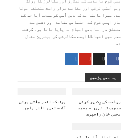
بھی قوم یا مذھب کے لیڈرز اور سکالرز کا ورلڈ
ویو اُسکی ترقی اور بقا سے براہِ راست متعلقہ ہوتا
ہے۔ میرا ماننا ہے کہ دین اُسی کو سمجھ آیا جس کے
ہاں اپنی قوم کے اجتماعی مقاصد اور دشمن سے
متعلق ذرا سا بھی ابہام نہ پایا جاتا ہو۔ گزشتہ
صدی میں اقبالؒ ایسے سکالرشپ کی بہترین مثال
تھے۔۔۔
یہ بھی پڑھیں
ریاست کی رِٹ پر کوئی
برف کے اندر جلتی ہوئی
سمجھوتہ نہیں – محمد
آگ – نعیم اللہ باجوہ
محسن خان راجپوت
ماحولیاتی آلودگی کے