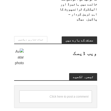
خاتمے میں ہائبرڈ اور
الیکٹرک ٹرانسپورٹ کا
اہم ترین کردار –
پاکیزہ بیگم
مصنف کے بارے میں
تمام تحاریر دیکھیں
ویب ڈیسک
تبصرہ لکھیے
Click here to post a comment