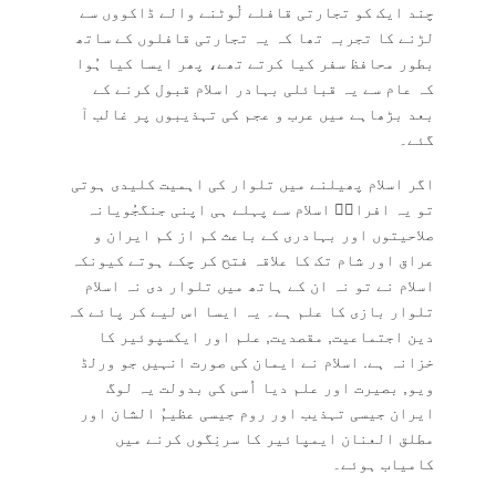
چند ایک کو تجارتی قافلے لُوٹنے والے ڈاکووں سے
لڑنے کا تجربہ تھا کہ یہ تجارتی قافلوں کے ساتھ
بطور محافظ سفر کیا کرتے تھے، پھر ایسا کیا ہُوا
کہ عام سے یہ قبائلی بہادر اسلام قبول کرنے کے
بعد بڑھاہے میں عرب و عجم کی تہذیبوں پر غالب آ
گئے۔
اگر اسلام پھیلنے میں تلوار کی اہمیت کلیدی ہوتی
تو یہ افرادؓ اسلام سے پہلے ہی اپنی جنگجُویانہ
صلاحیتوں اور بہادری کے باعث کم از کم ایران و
عراق اور شام تک کا علاقہ فتح کر چکے ہوتے کیونکہ
اسلام نے تو نہ ان کے ہاتھ میں تلوار دی نہ اسلام
تلوار بازی کا علم ہے۔ یہ ایسا اس لیے کر پائے کہ
دین اجتماعیت, مقصدیت, علم اور ایکسپوئیر کا
خزانہ ہے. اسلام نے ایمان کی صورت انہیں جو ورلڈ
ویو, بصیرت اور علم دیا اُسی کی بدولت یہ لوگ
ایران جیسی تہذیب اور روم جیسی عظیمُ الشان اور
مطلق العنان ایمپائیر کا سرنِگوں کرنے میں
کامیاب ہوئے۔