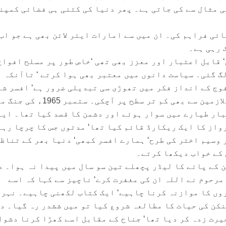
 مثال سے کی جاتی ہے۔ پھر دنیا کی کتنی ہی فضائی کمپن
ئی فراہم کی۔ ان میں سے امارات ایئر لائن بھی ہے جو اب
 رہی ہے۔
 قابل اعتبار اور معزز بھی تھی ‘خاص طور پر مسلح افواج
گ گئی۔ سیاست دانوں میں معتبر بھی ہوا کرتے ‘ تاآنکہ
وج کے انداز فکر میں تھوڑی سی تبدیلی ضرور ہے‘ افسر ش
البتہ اتفاق فائونڈری کے ملازمین سے بھی کم تر سطح پر آچکی۔ ستمبر 65
بار طیارے میں سوار ہوئے اور دشمن کا قصد کیا تھا۔ ایئ
واز کا ایک ریکارڈ قائم کیا تھا‘ مدتوں جس کا چرچا رہا
 وسیم اختر کی طرح‘ ہمارے افسر کبھی‘ دنیا بھر کے تناظ
کے خواب دیکھا کرتے۔
 کے پائے کا لیڈر پچھلے تین سو سال میں پیدا نہ ہوا۔ د
مرحوم نے اللہ ان کی مغفرت کرے‘ ناچیز سے کہا کہ اسے
وں کا موازنہ کرنا چاہیے‘ ایک کتاب لکھنی چاہیے۔ نہرو
نکن کی حیات کا مطالعہ شروع کیا تو میں ششدر رہ گیا۔ د
یرت زدہ کر دیا تھا‘ جناح کے مقابل اسے کھڑا کرنا دشوا