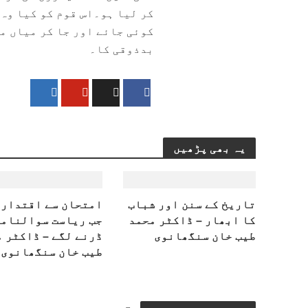
کر لیا ہو۔اس قوم کو کیا وہ
کوئی جائے اور جا کر میاں م
بدذوقی کا۔
یہ بھی پڑھیں
تاریخ کے سنن اور شباب
امتحان سے اقتدار 
کا ابھار – ڈاکٹر محمد
جب ریاست سوالنامے
طیب خان سنگھانوی
ڈرنے لگے – ڈاکٹر 
طیب خان سنگھانوی