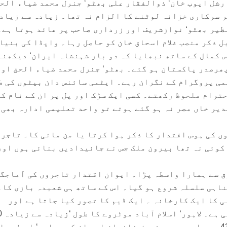
رشل ایوب خان‘ ذوالفقار علی بھٹو‘ جنرل محمد ضیاء الحق
پر سرکاری خزانہ لوٹنے کا الزام نہ تھا۔ زیادہ سے زیاد
نظیر بھٹو‘ نوازشریف اور زرداری صاحب پر عائد ہوتا ہے۔
ل ذکر منصب غلام اسحاق خان کو حاصل رہا۔ واپڈا کی بنیا
س کمال کے ساتھ نبھایا کہ دو بار شہنشاہ ایران‘ دیکھنے
ھرصدر پاکستان ہو گئے۔ بھٹو‘ جنرل محمد ضیاء الحق اور
ی پروگرام کے نگران رہے۔ ایٹمی سائنس دان بیٹوں کی ط
حترام ملحوظ رکھتے۔ کسی ایک سڑک اور پل پر ان کے نام کی
یر خاں مصر نہ ہو گئے ہوتے تو واحد تعلیمی ادارہ بھی 
 کی ہوس اقتدار کا ذکر ہوا کرتا یا من مانی کا۔ تاجر 
 کوئی نہ تھا بیرون ملک جس نے جائیدادیں بنائی ہوں اور
خلوق سے ہمارا واسطہ پڑا۔ ایوان اقتدار تاجروں کی آماجگ
ناہی سلسلہ شروع ہو گیا۔ اس کے ساتھ ہی شعبدہ بازی کا۔
ی کا ایک کارخانہ ۔ ایک ڈیم کا تصور کیا جاتا ہے اور
اشتہارات کی 
کلومیٹر ہونا چاہیے تھا‘ 438 ہے۔ اس پر بھی شریف خاندان اور ان کے حواری‘ اس طر