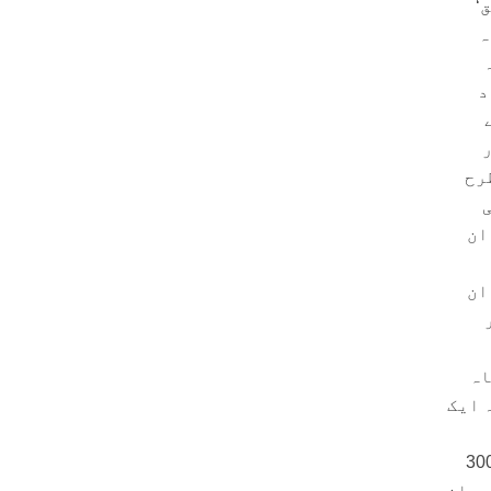
‘
ہ
د
رح
ان
ان
اہ
 ایک
بھرمار ہو جاتی ہے۔ لاہور‘ اسلام آباد موٹروے کا طول ‘زیادہ سے زیادہ 300
ح احسان