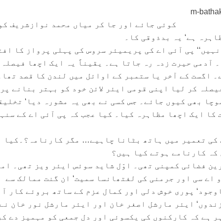
کوئی جائے اور جا کر میاں محمد نوازشریف کو
اہرہ ہے‘ یہ بدذوقی کا۔
نہیں‘‘ پی آئی اے کی پریمیئر سروس کی پہلی پرواز کا اف
 آدمی حیرت زدہ رہ جاتا ہے۔ یقیناً یہ ایک اچھا فیصلہ 
۔ اگست کے آخر یا ستمبر کے اوائل میں لندن کا قصد تھا۔
فیصلہ کر لیا اپنی قومی ایئر لائن خود کو بہتر بنانے پر
وچا بھی کیوں جائے۔ جس کسی نے بھی یہ مشورہ دیا‘ تخلیق
 کا ایک اچھا مظاہرہ کیا۔ کیا عجب کہ پی آئی اے کے سنہ
 کی تعمیر میں ہاتھ بٹانا چاہیے… مگر کارنامہ؟۔کیا
کہ کارنامے ہوتے کیا ہیں؟
ین فضائی کمپنی تھی۔ اوّل شاید سوئس ایئر ویز تھی۔ ام
و اے سی اور جرمنی کی لفتھانسا سمیت‘ ان گنت ممالک سے
وجود‘ پوری خوش دلی اور کمال عزم کے ساتھ بروئے کار آن
زندوں‘ ایئر مارشل اصغر خان اور ایئر مارشل نور خان نے
ر ہے کہ کارکنوں کی یکسوئی اور دل جمعی کو مہمیز دے کر