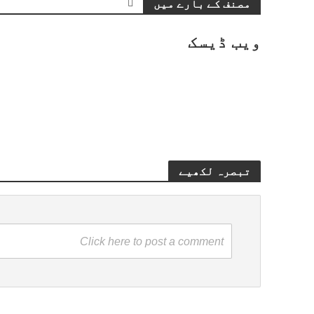
مصنف کے بارے میں
ویب ڈیسک
تبصرہ لکھیے
Click here to post a comment