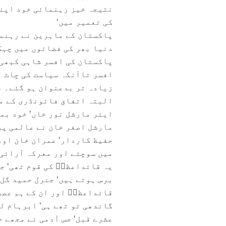
نتیجہ خیز رہنمائی خود اپنی
کی تعمیر میں‘
پاکستان کے ماہرین نے رہنما
دنیا بھر کی فضائوں میں چہک
پاکستان کی افسر شاہی کبھی‘
افسر تاآنکہ سیاست کی چاٹ ل
زیادہ تر بدعنوان ہو گئے۔ ف
ایئر مارشل نور خاں‘ خود بم
مارشل اصغر خان نے عالمی پر
حفیظ کاردار‘ عمران خان اور
میں سوچتے اور معرکہ آرائی 
یہ قائداعظمؒ کی قوم تھی‘ جن
برس ہوتے ہیں‘ جنرل حمید گل 
قائداعظمؒ اور ان کے ہم عصر
گاندھی تو تھے ہی‘ ابرہام ل
عشرے قبل‘ جس آدمی نے مجھے ح