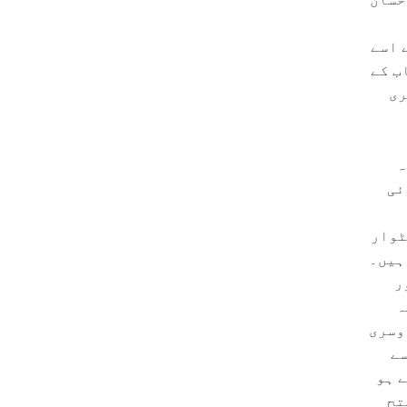
 اسے
ب کے
ری
ہ
ئی
ٹوار
ہیں۔
ر
ہ
وسری
سے
 ہو
تح