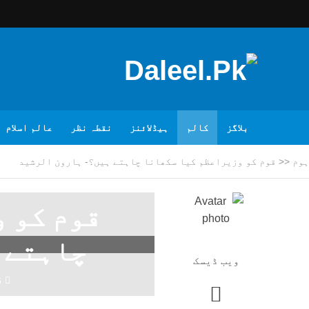
بلاگز
کالم
ہیڈلائنز
نقطہ نظر
عالم اسلام
ہوم
<<
قوم کو وزیراعظم کیا سکھانا چاہتے ہیں؟- ہارون الرشید
قوم کو 
چاہتے 
ویب ڈیسک
6