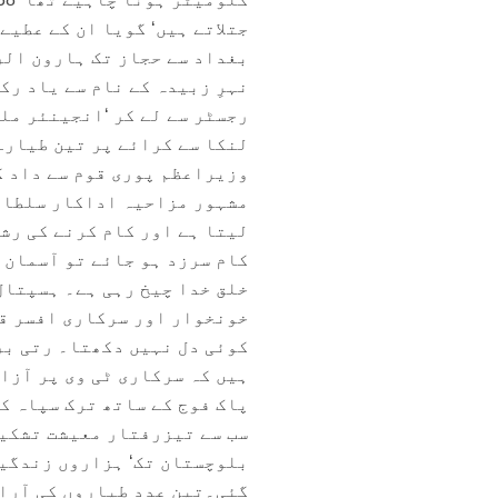
جتلاتے ہیں‘ گویا ان کے عطیے
بغداد سے حجاز تک ہارون الر
نہرِ زبیدہ کے نام سے یاد رک
رجسٹر سے لے کر ‘انجینئر مل
لنکا سے کرائے پر تین طیارے 
وزیراعظم پوری قوم سے داد ک
مشہور مزاحیہ اداکار سلطان 
لیتا ہے اور کام کرنے کی رش
کام سرزد ہو جائے تو آسمان 
خلق خدا چیخ رہی ہے۔ ہسپتال
خونخوار اور سرکاری افسر قص
کوئی دل نہیں دکھتا۔ رتی بر
ہیں کہ سرکاری ٹی وی پر آزا
پاک فوج کے ساتھ ترک سپاہ ک
سب سے تیزرفتار معیشت تشکیل
بلوچستان تک‘ ہزاروں زندگیا
گئی۔تین عدد طیاروں کی آرائ