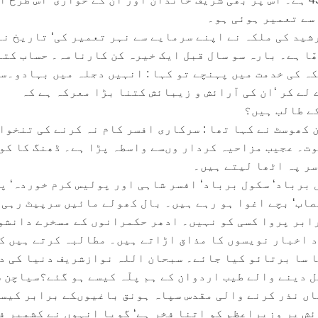
 سے تعمیر ہوئی ہو۔
شید کی ملکہ نے اپنے سرمایے سے نہر تعمیر کی‘ تاریخ نے
ھّا ہے۔ بارہ سو سال قبل ایک خیرہ کن کارنامہ۔ حساب کتا
کہ کی خدمت میں پہنچے تو کہا : انہیں دجلہ میں بہادو۔س
لے کر ‘ان کی آرائش و زیبائش کتنا بڑا معرکہ ہے کہ
ے طالب ہیں؟
کھوسٹ نے کہا تھا : سرکاری افسر کام نہ کرنے کی تنخوا
وت۔ عجیب مزاحیہ کردار وںسے واسطہ پڑا ہے۔ ڈھنگ کا کو
سر پہ اٹھا لیتے ہیں۔
 برباد‘ سکول برباد‘ افسر شاہی اور پولیس کرم خوردہ‘ پ
اب‘ بچے اغوا ہو رہے ہیں۔ بال کھولے مائیں سرپیٹ رہی 
ابر پروا کسی کو نہیں۔ ادھر حکمرانوں کے مسخرے دانشو
د اخبار نویسوں کا مذاق اڑاتے ہیں۔ مطالبہ کرتے ہیں ک
ا سا برتائو کیا جائے۔ سبحان اللہ نوازشریف دنیا کی د
 دینے والے طیب اردوان کے ہم پلّہ کیسے ہو گئے؟سیاچن 
ں نذر کرنے والی مقدس سپاہ ہونق باغیوںکے برابر کیسے
ش پر وزیراعظم کو اتنا فخر ہے‘ گویا انہوں نے کشمیر ف