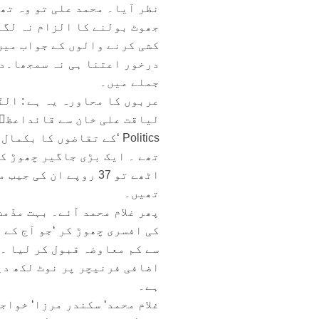
نظر آیا۔ محمد علی تو وہ تھے
جھوٹ بولنے کا الزام نہ لگا
کشی کرنے والوں کے جواب میں
درخور اعتنا ہی نہ سمجھا۔دو
جملے میں۔
عربوں کا محاورہ یہ ہے : الن
Politics ‘کے تقاضوں کا
تھے ۔ ایک بڑی جاگیر چھوڑ کر
اٹھے تو 37 روپے ان 
تھیں۔
پھر غلام محمد آئے۔ بہت مذّم
کی افسری چھوڑ کر ‘جو آج کے 
سے کم معاوضہ قبول کر لیا ۔
اضافی فرنیچر پر نوٹ لکھ دی
ہے۔
غلام محمد‘ سکندر مرزا‘ خواج