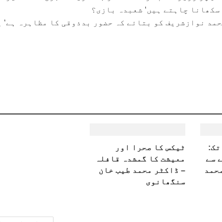
 سکھانا چاہتے ہیں‘ شعبدہ بازی؟
حمد نوازشریف کو بتائے کہ حضور بدذوقی کا مظاہرہ ہے‘ ی
تک:
ٹیکس کا صحرا اور
 سے
معیشت کا گمشدہ قافلہ
محمد
– ڈاکٹر محمد طیب خان
سنگھانوی