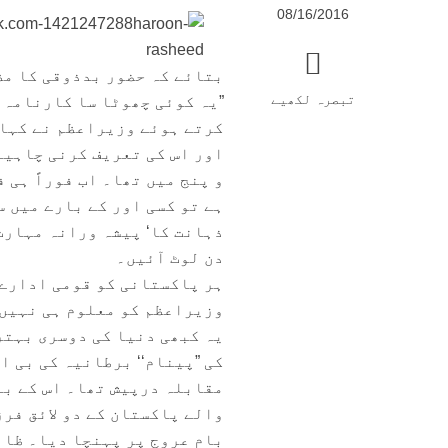
08/16/2016
بتائے کہ حضور بدذوقی کا مظ
تبصرہ لکھیے
”یہ کوئی چھوٹا سا کارنامہ 
کرتے ہوئے وزیراعظم نے کہا۔
اور اس کی تعریف کرنی چاہیے
و پنج میں تھا۔ اب فوراً ہی 
ہے تو کسی اور کے بارے میں س
ذہانت کا‘ پیشہ ورانہ مہارت
دن لوٹ آئیں۔
ہر پاکستانی کو قومی ادارے
وزیراعظم کو معلوم ہی نہیں 
یہ کبھی دنیا کی دوسری بہتر
کی ”پینام‘‘ برطانیہ کی بی ا
مقابلہ درپیش تھا۔ اس کے با
والے پاکستان کے دو لائق فر
بام عروج پر پہنچا دیا۔ ظاہ