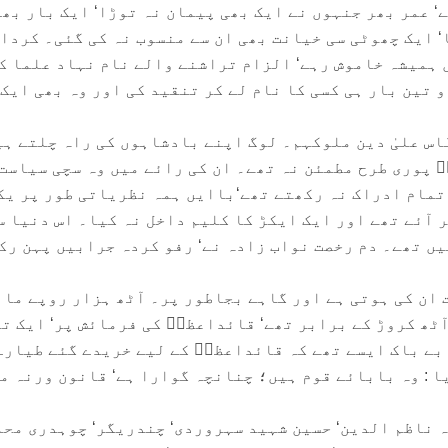
‘ عمر بھر جنہوں نے ایک بھی پیمان نہ توڑا‘ ایک بار بھی
‘ ایک چھوٹی سی خیانت بھی ان سے منسوب نہ کی گئی۔ کردا
 ہمیشہ خاموش رہے‘ الزام تراشنے والے نام نہاد علما ک
 تین بار ہی کسی کا نام لے کر تنقید کی اور وہ بھی ایک 
ّاس علیٰ دین ملوکہم۔ لوگ اپنے بادشاہوں کی راہ چلتے ہ
 بکمال تمام ادراک نہ رکھتے تھے‘باایں ہمہ نظریاتی طور پر ی
 آئے تھے اور ایک ایکڑ کا کلیم داخل نہ کیا۔ اس دنیا س
کی جیب میں تھے۔ دم رخصت نواب زادہ نے‘ رفو کردہ جرابیں پہن رک
ت ان کی ہوتی ہے اور گاہے بجاطور پر۔ آٹھ ہزار روپے ما
آٹھ کروڑ کے برابر تھے‘ قائداعظمؒ کی فرمائش پر‘ ایک ت
 بے باک ایسے تھے کہ قائداعظمؒ کے لیے خریدے گئے طیارے
ا : وہ بابائے قوم ہیں؛ چنانچہ گوارا ہے‘ قانون ورنہ م
ہ ناظم الدین‘ حسین شہید سہروردی‘ چندریگر‘ چوہدری محم