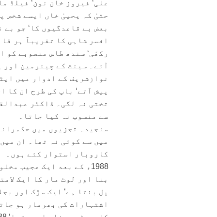
علی‘ فیروز خان نون‘ فیلڈ ما
حتیٰ کہ یحییٰ خاں ایسے شخص 
بعض بے قاعدگیوں کا‘ جو بے 
افسر شاہی کا تقریباً ہر قاب
رکھّی‘ سندھ طاس منصوبے کو ا
آئے۔ سینٹ کے چیئرمین اور پ
نوازشریف کے ادوار میں ایٹم
پیش آتے‘ باپ کی طرح ان کا ا
تختی نہ لگی۔ ڈاکٹر عبدالقد
سے منسوب نہ کیا جاتا۔
سنجیدہ تجزیوں میں حکمرانوں
میں سے کوئی نہ تھا۔ ان میں
کاروبار استوار کئے ہوں۔
1988ء کے بعد ایک عجیب م
بنا اور لوٹ مار کا ایک لامت
پل بنتا ہے‘ ایک سڑک اور بجل