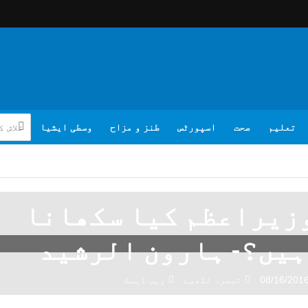
تعلیم
صحت
اسپورٹس
طنز و مزاح
وسطی ایشیا
وزیراعظم کیا سکھانا
ہیں؟- ہارون الرشید
08/16/201
تبصرہ لکھیے
ویب ڈیسک