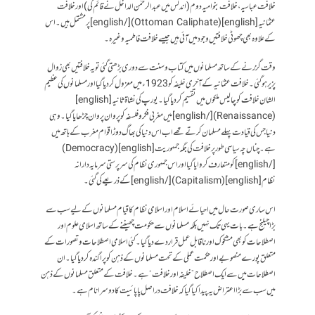
خلافت عباسیہ ، خلافت بنوامیہ دوم(اندلس میں عبد الرحمٰن الداخل نے قائم کی)اور خلافت
عثمانیہ [english](Ottoman Caliphate)[/english]پر مشتمل ہیں۔ اس
کے علاوہ بھی چھوٹی خلافتیں وجود میں آئی ہیں جیسے خلافت فاطمیہ وغیرہ۔
وقت گزرنے کے ساتھ مسلمانوں میں کتاب و سنت سے دوری بڑھتی گئی تو یہ خلافتیں بھی زوال
پزیر ہوگئی۔ خلافت عثمانیہ کے آخری خلیفہ کو 1923ء میں معزول کر دیا گیا اور مسلمانوں کی عظیم
الشان خلافت کو چالیس ملکوں میں تقسیم کر دیا گیا۔یورپ کی نشاۃ ثانیہ[english]
(Renaissance)[/english] میں مغربی فکر و فلسفہ کو پروان پروان چڑھایا گیا۔ وہی
دنیا جس کی قیادت پہلے مسلمان کرتے تھے اب اس دنیا کی بھاگ دوڑ اقوام مغرب کے ہاتھ میں
ہے۔چناں چہ سیاسی طور پر خلافت کی جگہ جمہوریت [english](Democracy)
[/english]کو متعارف کروایا گیا اور اس جمہوری نظام کی سرپرستی سرمایہ دارانہ
نظام[english](Capitalism)[/english] کے ذریعے کی گئی۔
اس ساری صورت حال میں احیائے اسلام اور اسلامی نظام کا قیام مسلمانوں کے لیے سب سے
بڑا چیلنج ہے۔بات یہی تک نہیں بلکہ مسلمانوں سے حکومت چھیننے کے ساتھ اسلامی علوم اور
اصطلاحات کو بھی مشکوک اور ناقابل عمل قرار دے دیا گیا۔ کئی اسلامی اصطلاحات و تصورات کے
متعلق پورے منصوبے او رحکمت عملی کے تحت مسلمانوں کے ذہن کو پراگندہ کر دیا گیا ۔ان
اصطلاحات میں سے ایک اصطلاح ”خلیفہ اور خلافت “ہے۔خلافت کے متعلق مسلمانوں کے ذہن
میں سب سے بڑا اعتراض یہ پیدا کیا گیا کہ خلافت در اصل پاپائیت کا دوسرا نام ہے۔