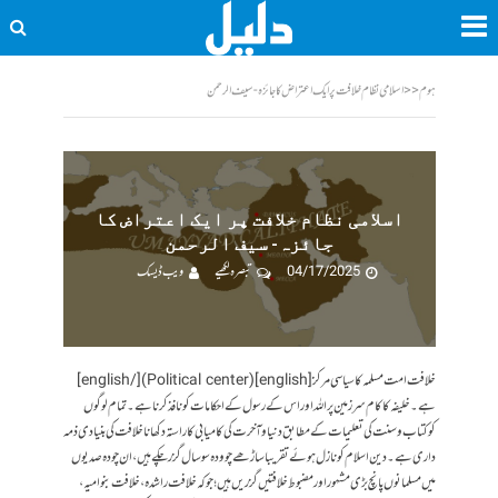
ہوم
<<
اسلامی نظام خلافت پر ایک اعتراض کا جائزہ- سیف الرحمن
اسلامی نظام خلافت پر ایک اعتراض کا
جائزہ- سیف الرحمن
04/17/2025
تبصرہ لکھیے
ویب ڈیسک
خلافت امت مسلمہ کا سیاسی مرکز [english](Political center)[/english]
ہے۔خلیفہ کا کام سرزمین پر اللہ اور اس کے رسول کے احکامات کو نافذ کرنا ہے۔تمام لوگوں
کوکتاب و سنت کی تعلیمات کے مطابق دنیا و آخرت کی کامیابی کا راستہ دکھانا خلافت کی بنیادی ذمہ
داری ہے۔دین اسلام کو نازل ہوئے تقریبا ساڑھے چوودہ سو سال گزر چکے ہیں، ان چودہ صدیوں
میں مسلمانوں پانچ بڑی مشہور اور مضبوط خلافتیں گزریں ہیں؛ جو کہ خلافت راشدہ، خلافت بنو امیہ،