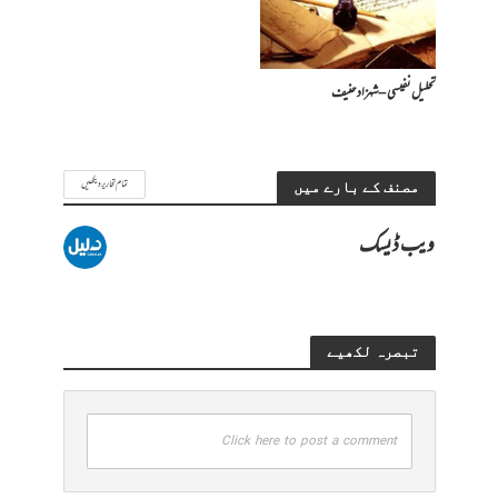
تحلیل نفیسی – شہزاد حنیف
تمام تحاریر دیکھیں
مصنف کے بارے میں
ویب ڈیسک
تبصرہ لکھیے
Click here to post a comment