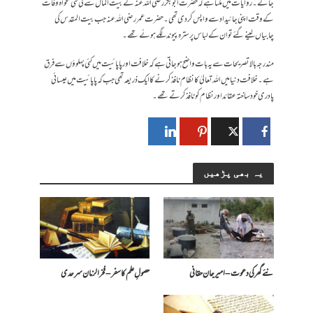
جائے۔روایات میں ملتا ہے کہ حضرت ابو بکر رضی اللہ عنہ نے بیت المال سے لی گئی تنخواہ وفات
کے وقت اپنی جائیداد سے واپس کر دی تھی۔حضرت عمر رضی اللہ عنہ جب بیت المقدس کی
چابیاں لینے گئے تو ان کے لباس پر سترہ پیوند لگے ہوئے تھے۔
مندرجہ بالا تصریحات سے یہ بات واضح ہو جاتی ہے کہ خلافت اور پاپائیت میں کئی پہلوؤں سے فرق
ہے۔ خلافت دنیا میں اللہ تعالیٰ کا نظام نافذ کرنے کا ایک ذریعہ تھی جب کہ پاپائیت میں عیسائی
پادری خودساختہ عقائد اور نظام کو نافذ کرتے تھے۔
یہ بھی پڑھیں
نئے گھر کی دعوت – امیرجان حقانی
حصولِ علم کا سفر – فخرالزمان سرحدی