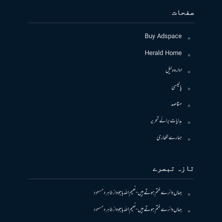
صفحات
Buy Adspace
Herald Home
ادارہ دلیل
پالیسی
مقاصد
ہدایات برائے تحریر
ہمارے لکھاری
تازہ تبصرے
جہاں دائرے ختم ہوتے ہیں- نعیم اللہ باجوہ
از
طاہرہ مسعود
جہاں دائرے ختم ہوتے ہیں- نعیم اللہ باجوہ
از
طاہرہ مسعود