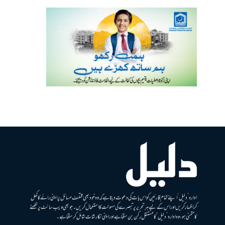
ادارہ ’دلیل‘ اپنے تمام قارئین کو اس بات کی دعوت دیتا ہے کہ وہ خود بھی مختلف مسائل پر اپنی رائے کا کھل
کر اظہار کریں اور اس کے لیے ہر تحریر پر تبصرے کی سہولت کا استعمال کریں۔ جو بھی ویب سائٹ پر لکھنے
کا متمنی ہو، وہ ادارہ ’دلیل‘ کا مستقل رکن بن سکتا ہے اور اپنی نگارشات شامل کرسکتا ہے۔