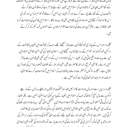
جہاں تک قانون نافذ کرنے کی بات ہے تو یورپ میں کلیساء قانون نافذکرتے وقت عدل و انصاف
کے تقاضوں کا پامال کرتا تھا جب کہ اسلام میں خلیفہ کے لیے لازم ہے کہ وہ قانون نافذ کرتے
وقت عدل کے تقاضے پورے کرے اور اگر خلیفہ ایسا نہیں کرے گا تو عوام الناس اور شوریٰ
اس کا مواخذہ کر سکتے ہیں اور وہ اللہ کی بارگاہ میں بھی جواب دہ ہو گا۔اسلام میں قانون کی وضاحت کرنا
علماء کا کام ہے۔ جو قرآن و حدیث کی وضاحت علوم اسلامیہ کے اصولوں کو مدنظر رکھ کر کرتے
ہیں۔
کلیساء اور اس کے پادری خود کو قانون سے بالاتر سمجھتے تھے ، جب کہ خلافت میں خلیفہ یا خلافت کے
اراکین خود کو اللہ اور عوام کے سامنے جوابدہ سمجھتے ہیں۔اسلامی خلفاء کی کئی ایسی مثالیں موجود ہیں
جن سے یہ بات واضح ہوتی ہیں کہ خلیفہ، اس کی اولاداور اس کے اراکین کبھی بھی قانون سے بالاتر
نہیں ہوئے۔قاضی شریح رحمہ اللہ کا حضرت علی رضی اللہ عنہ کے خلاف فیصلہ دینا اس کی عمدہ ترین
مثال ہے۔کلیساء لوگوں کو مغفرت نامے دیتا تھا جب کہ اسلام میں گناہ معاف کرنے کا اختیار
صرف اور صرف اللہ تعالیٰ کی ذات کو حاصل ہے۔
کلیساء دنیا پرست اور مال و دولت کا حریص تھا، وہ مختلف طریقوں اور حیلے بہانوں کے ذریعے
لوگوں سے مال جمع کرتاتھا کہ جب کہ اسلام میں خلیفہ کے پاس کوئی ایسا اختیار نہیں ہے۔ بلکہ خلفاء
کی زندگی باقی مسلمانوں سے زیادہ سادگی ، قناعت اور عاجزی پر مشتمل ہوتی تھی۔ یہ بات صرف کہنے کی
حد تک ہی نہیں بلکہ تاریخ میں ایسی مثالیں موجود ہیں جو خلفاء کی سادگی اور قناعت پسندی کا اظہار
کرتی ہیں۔ حضرت ابو بکر رضی اللہ عنہ نے خلیفہ بننے کے بعد اپنی تنخواہ ایک مزدور کے برابر مقرر کی
اور ساتھ یہ بھی کہا کہ اگر میری کی تنخواہ بڑھانے کی ضرورت پڑے تو ساتھ مزدور کی تنخواہ بھی بڑھا دی