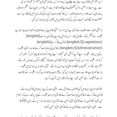
اس اعتراض کا جواب دینے سے پہلے پاپائیت اور اس کے تاریخی پس منظر کو سمجھنا ضروری
ہے۔پاپائیت در اصل رومن کیتھولک چرچ کا وہ نظام ہے ، جس کا سربراہ پاپائے اعظم ہوتا تھا۔
یہ عیسائی مذہب کا سربراہ مانا جاتا تھا۔اس کا تسلط صرف مذہبی زندگی تک ہی نہیں تھا بلکہ سیاست،
معیشت اور ثقافت سمیت زندگی کے تمام پہلوؤں میں کلیساء کی اجارہ داری تھی۔
تاریخی اعتبار سے دیکھا جائے تو یورپ میں ازمنہ وسطیٰ کا دورپاپائیت کا ہی دور تھا، جب پورا یورپ
کلیساء کے ظلم کے نرغے میں تھا۔ اس دور میں یورپ پر قانون بنانے[english]
(Legislation)[/english]، قانون نافذکرنے [english]
(Administration)[/english] اور قانون کی وضاحت کرنے کا سارا اختیار کلیساء
کے پاس تھا۔کلیساء اپنے آپ کو ظل الہی سمجھتا، اپنے پیغا م کو وہ اللہ کا پیغام کہہ کر عملدرآمد
کرواتا۔ کلیساء اور اس کے ماتحت پادری خود کو قانون سے بالا تر سمجھتے ، لوگوں سے مال بٹورتے،
مغفرت کے سرٹیفکیٹ بانٹتے اور اپنی جائیدادیں بناتے۔حتی کہ اٹھارویں صدی میں کلیساء
بذات خود یورپ کاسب سے بڑا زمیندار بن گیا۔ بالآخر جب بادشاہ اور جاگیر دار کلیساء کے مخالف
ہوئے تو کلیساء نے انہیں بھی اپنے ساتھ اقتدار میں شریک کر لیا۔
خلافت اور پاپائیت میں کئی پہلوؤں سے فرق ہے۔پہلی بات یہ کہ پاپائیت میں قانون بنانے ،
قانون نافذ کرنے اور قانون کی وضاحت کرنے کا اختیار صرف کلیساء کے پاس تھا۔ جب کہ اسلام
میں خلیفہ کو قانون بنانے کا کوئی اختیار نہیں ہے، قانون صرف اللہ اور اس کے رسول ﷺ کا
ہے۔خلیفہ اپنی طرف سے قانون بنانےکاکوئی اختیار نہیں رکھتا۔