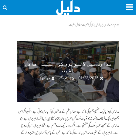
ہوم
<<
مدارس میں لائبریری کی اہمیت - عادل لطیف
مدارس میں لائبریری کی اہمیت – عادل
لطیف
01/23/2025
تبصرہ لکھیے
ویب ڈیسک
مدارس کی دنیا ایک عظیم چمن کی مانند ہے، جہاں علم کے درختوں کی آبیاری ہوتی ہے، لیکن اگر اس
چمن میں ایک شفاف چشمہ نہ ہو تو یہ درخت کس طرح پروان چڑھ سکتے ہیں؟ یہ چشمہ لائبریری ہے، جو
مدارس کے علمی ماحول کو زندگی بخشتی ہے۔ اگر مدرسہ ایک زندہ جسم ہے، تو لائبریری اس کی روح
ہے۔ لائبریری کے بغیر مدرسہ اس پرندے کی مانند ہے، جس کے پاس آسمان میں بلند پرواز کے