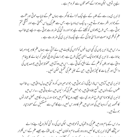
لیے پر تو ہیں، لیکن وہ ہوا کے جھونکوں سے محروم ہے۔
لائبریری مدرسے کے طلبہ کے لیے ایک خزانے کا گھر ہے، جہاں علم کے نایاب موتی اور حکمت
کے جواہر بکھرے ہوتے ہیں۔ یہ ایک ایسا دریا ہے، جس سے علم کی پیاس بجھتی ہے اور تشنگی ختم
ہوتی ہے۔ جس طرح پھولوں کو کھلنے کے لیے ہوا اور روشنی کی ضرورت ہوتی ہے، ویسے ہی طالب
علم کو فکری وسعت اور ذہنی تازگی کے لیے ایک لائبریری کی ضرورت ہے۔
مدارس میں لائبریریوں کی کمی ان باغوں کو خزاں کی لپیٹ میں لے آتی ہے، جہاں علم کا ہر پودا مرجھا
جاتا ہے۔ لائبریری کا ہونا ایک ایسی صبح کی طرح ہے، جو رات کی تاریکی کو چیر کر اجالے کا پیغام
دیتی ہے اور طلبہ کو علم کے نئے افق دکھاتی ہے۔ اس میں وہ کتابیں محفوظ ہوتی ہیں جو صدیوں کی
دانش اور تجربات کا نچوڑ ہوتی ہیں، جن کے بغیر علم کی تکمیل ممکن نہیں۔
لائبریری میں کتابیں اس چراغ کی مانند ہوتی ہیں، جو اندھیروں کو روشنی میں بدل دیتی ہیں۔ یہ طالب
علموں کے دلوں میں شمع جلا دیتی ہیں، جو انہیں علم کی گہرائیوں میں لے جاتی ہیں۔ مدارس میں
لائبریری کا ہونا اسی طرح ضروری ہے، جیسے روح کا جسم میں ہونا، ورنہ یہ درسگاہیں محض عمارتوں
کا مجموعہ بن کر رہ جائیں گی اور ان میں علم کا وہ رس نہیں رہے گا جس سے مستقبل کے معمار تیار
ہوتے ہیں۔
مدارس کے بام ودر میں علم کی روشنیاں تو موجود ہیں، لیکن ان کی روشنی کو فروغ دینے والے
سرچشمے یعنی لائبریریوں کا کہیں دور دور تک نام ونشان نہیں۔ یوں لگتا ہے جیسے علم کے اس گلزار