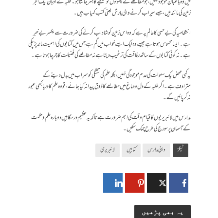
میں وہ باغبان موجود نہیں، جو مطالعے کے پھولوں کو سینچنے کا ہنر جانتا ہو۔ طلبہ کے اذہان ایک بنجر
زمین کی مانند ہیں، جسے سیراب کرنے والی بارش یعنی کتب کمیاب ہیں۔
انتظامیہ کی بے حسی کا عالم یہ ہے کہ وہ اس زمین کو شاداب کرنے کی ضرورت سے یکسر بے خبر
ہے۔ ایسا محسوس ہوتا ہے جیسے وہ ایک ایسے خواب میں گم ہے جس میں کتابوں کی اہمیت ماند پڑ چکی
ہے۔ نہ کوئی کتابوں کے ساتھ رفاقت کی ترغیب دیتا ہے نہ مطالعے کی فضیلت کا چرچا ہوتا ہے۔
یہ کمی محض ایک سہولت کی عدم موجودگی نہیں، بلکہ علم کی تشنگی کو سراب میں بدل دینے کے
مترادف ہے۔ اگر طلبہ کے دل ودماغ میں مطالعے کا ذوق پیدا نہ کیا جائے، تو وہ علم کا دریا کبھی عبور
نہ کر پائیں گے۔
مدارس میں لائبریریوں کا قیام وقت کی اہم ضرورت ہے تاکہ یہ عظیم درسگاہیں دوبارہ علم و حکمت
کے آسمان پر سورج کی طرح چمک سکیں۔
ٹیگز
دینی مدارس
کتابیں
لائبریری
یہ بھی پڑھیں