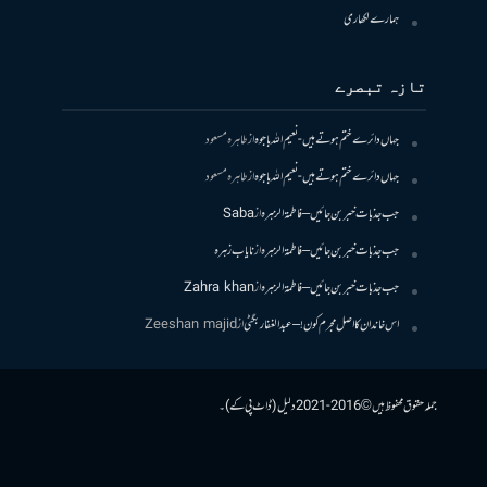
ہمارے لکھاری
تازہ تبصرے
جہاں دائرے ختم ہوتے ہیں- نعیم اللہ باجوہ
از
طاہرہ مسعود
جہاں دائرے ختم ہوتے ہیں- نعیم اللہ باجوہ
از
طاہرہ مسعود
جب جذبات خبر بن جائیں – فاطمۃالزہرہ
از
Saba
جب جذبات خبر بن جائیں – فاطمۃالزہرہ
از
نایاب زہرہ
جب جذبات خبر بن جائیں – فاطمۃالزہرہ
از
Zahra khan
اس خاندان کا اصل مجرم کون! – عبدالغفار بگٹی
از
Zeeshan majid
جملہ حقوق محفوظ ہیں © 2016-2021 دلیل (ڈاٹ پی کے)۔