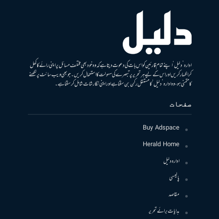
ادارہ ’دلیل‘ اپنے تمام قارئین کو اس بات کی دعوت دیتا ہے کہ وہ خود بھی مختلف مسائل پر اپنی رائے کا کھل
کر اظہار کریں اور اس کے لیے ہر تحریر پر تبصرے کی سہولت کا استعمال کریں۔ جو بھی ویب سائٹ پر لکھنے
کا متمنی ہو، وہ ادارہ ’دلیل‘ کا مستقل رکن بن سکتا ہے اور اپنی نگارشات شامل کرسکتا ہے۔
صفحات
Buy Adspace
Herald Home
ادارہ دلیل
پالیسی
مقاصد
ہدایات برائے تحریر