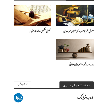
حصولِ علم کا سفر – فخرالزمان سرحدی
تحلیل نفیسی – شہزاد حنیف
پیسہ سب کچھ – امیرجان حقانی
تمام تحاریر دیکھیں
مصنف کے بارے میں
ویب ڈیسک