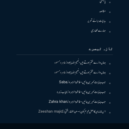
پالیسی
مقاصد
ہدایات برائے تحریر
ہمارے لکھاری
تازہ تبصرے
جہاں دائرے ختم ہوتے ہیں- نعیم اللہ باجوہ
از
طاہرہ مسعود
جہاں دائرے ختم ہوتے ہیں- نعیم اللہ باجوہ
از
طاہرہ مسعود
جب جذبات خبر بن جائیں – فاطمۃالزہرہ
از
Saba
جب جذبات خبر بن جائیں – فاطمۃالزہرہ
از
نایاب زہرہ
جب جذبات خبر بن جائیں – فاطمۃالزہرہ
از
Zahra khan
اس خاندان کا اصل مجرم کون! – عبدالغفار بگٹی
از
Zeeshan majid