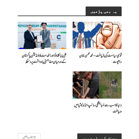
یہ بھی پڑھیں
قومی سیاست کی بازیافت – محمد محسن خان
علی بابا کلاؤڈ اور الخدمت فاؤنڈیشن پاکستان
راجپوت
کے درمیان مفاہمتی یادداشت پر دستخط
دنیا کا سب سے لمبا جنگلی سانپ انڈونیشیا میں
دریافت
تمام تحاریر دیکھیں
مصنف کے بارے میں