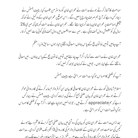
سماعت کا آغاز کرتے ہوئے عدالت نے عمران خان کو روسٹرم پر طلب کیا۔ چیف جسٹس نے
ریمارکس دیے کہ آج ہم صرف چارج پڑھیں گے۔ اس موقع پر عمران خان کے وکیل نے کہا کہ
پچھلی سماعت پر عمران خان بات کرنا چاہتے تھے۔ عمران خان نے عدالت کو بتایا کہ میری 26
سال کی کوشش رول آف لا کی ہے۔ میرے سوا جلسوں میں رول آف لا کی کوئی بات نہیں کرتا ۔
آپ چاہیں تو میں خاتون جج کے پاس جاؤں، معافی مانگنے پر تیار ہوں، سابق وزیراعظم
عمران خان نے عدالت سے کہا کہ اگر آپ چاہتے ہیں تو میں خاتون جج کے پاس جاؤں ۔ میں معافی
مانگنے کے لیے تیار ہوں ۔جو میں نے کہا جان بوجھ کر نہیں کہا ۔
آپ کو غلطی کا احساس ہوگیا، عدالت سراہتی ہے، چیف جسٹس
اسلام آباد ہائی کورٹ نے عمران خان کا معافی کا بیان سن کر فرد جرم عائد کرنے کی کارروائی موخر
کرتے ہوئے عمران خان کو بیان حلفی جمع کرنے کی ہدایت کردی۔ چیف جسٹس نے ریمارکس
دیے کہ ہم appreciate کرتے ہیں۔ جو ہوا نہیں ہونا چاہیے تھا۔ اگر آپ کو غلطی کا احساس
ہوگیا تو عدالت اس کو سراہتی ہے۔
بعد ازاں عدالت نے عمران خان کو بیان کی روشنی میں بیان حلفی جمع کرانے کا حکم دیتے ہوئے
کیس کی سماعت اور عمران خان کے خلاف فرد جرم کی کارروائی 3 اکتوبر تک ملتوی کردی۔ عدالت
نے کہا کہ ہم فر دجرم کی کارروائی روک رہے ہیں۔ قبل ازیں عدالتی معاون منیر اے ملک اور