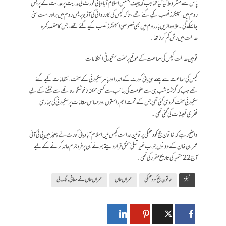
پاس سے مشروط کیا گیا تھا جب کہ چیف جسٹس اسلام آباد ہائی کورٹ کی ہدایت پر عدالت کے پریس
روم میں اسپیکرز نصب کیے گئے تھے، تاکہ کیس کی کارروائی کی آڈیو پریس روم میں براہ راست سنی
جاسکے گی۔ علاوہ ازیں بار روم میں بھی خصوصی اسپیکرز نصب کیے گئے تھے، جس کا مقصد کمرہ
عدالت میں رش کم کرنا تھا۔
توہین عدالت کیس کی سماعت کے موقع پر سخت سکیورٹی انتظامات
کیس کی سماعت سے پہلے ہی ہائی کورٹ کے اندر اور باہر سکیورٹی کے سخت انتظامات کیے گئے
تھے جب کہ گزشتہ شب ہی سے حکومت کی جانب سے کسی ممکنہ ناخوشگوار واقعے سے نمٹنے کے لیے
سکیورٹی سخت کردی گئی تھی جس کے تحت اہم راستوں اور حساس مقامات پر سکیورٹی کی بھاری
نفری تعینات کی گئی تھی۔
واضح رہے کہ خاتون جج کو دھمکی پر توہین عدالت کیس میں اسلام آباد ہائی کورٹ نے چیئرمین پی ٹی آئی
عمران خان کے دونوں جواب غیر تسلی بخش قرار دیتے ہوئے اُن پر فرد جرم عائد کرنے کے لیے
آج 22 ستمبر کی تاریخ مقرر کی تھی۔
ٹیگز
خاتون جج کو دھمکی
عمران خان
عمران خان نے معافی مانگ لی