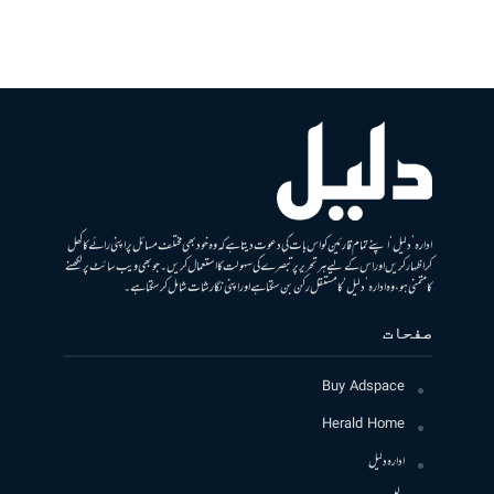
ادارہ ’دلیل‘ اپنے تمام قارئین کو اس بات کی دعوت دیتا ہے کہ وہ خود بھی مختلف مسائل پر اپنی رائے کا کھل
کر اظہار کریں اور اس کے لیے ہر تحریر پر تبصرے کی سہولت کا استعمال کریں۔ جو بھی ویب سائٹ پر لکھنے
کا متمنی ہو، وہ ادارہ ’دلیل‘ کا مستقل رکن بن سکتا ہے اور اپنی نگارشات شامل کرسکتا ہے۔
صفحات
Buy Adspace
Herald Home
ادارہ دلیل