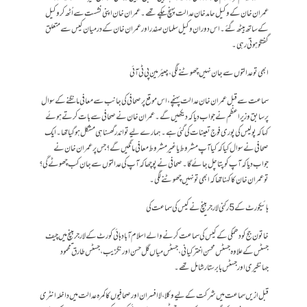
عمران خان کے وکیل حامد خان عدالت پہنچ چکے تھے۔عمران خان اپنی نشست سے اُٹھ کر وکیل
کے ساتھ بیٹھ گئے ۔ اس دوران وکیل سلمان صفدر اور عمران خان کے درمیان کیس سے متعلق
گفتگو ہوتی رہی۔
ابھی تو عدالتوں سے جان نہیں چھوٹنے لگی، چیئرمین پی ٹی آئی
سماعت سے قبل عمران خان عدالت پہنچے، اس موقع پر صحافی کی جانب سے معافی مانگنے کے سوال
پر سابق وزیراعظم نے جواب دیا کہ دیکھیں گے۔ عمران خان نے صحافی سے بات کرتے ہوئے
کہا کہ پولیس کی پوری فوج تعینات کی گئی ہے۔ ہمارے لیے تو اندر گھسنا ہی مشکل ہوگیا تھا۔ایک
صحافی نے سوال کیا کہ کیا آپ مشروط یا غیر مشروط معافی مانگیں گے؟ جس پر عمران خان نے
جواب دیا کہ آپ کو پتا چل جائے گا۔ صحافی نے پوچھا کہ آپ کی عدالتوں سے جان کب چھوٹے گی؟
تو عمران خان کا کہنا تھا کہ ابھی تو نہیں چھوٹنے لگی۔
ہائیکورٹ کے 5 رکنی لارجر بینچ نے کیس کی سماعت کی
خاتون جج کو دھمکی کے کیس کی سماعت کرنے والے اسلام آباد ہائی کورٹ کے لارجر بینچ میں چیف
جسٹس کے علاوہ جسٹس محسن اختر کیانی ، جسٹس میاں گل حسن اورنگزیب، جسٹس طارق محمود
جہانگیری اور جسٹس بابر ستار شامل تھے۔
قبل ازیں سماعت میں شرکت کے لیے وکلا ، لا افسران اور صحافیوں کا کمرہ عدالت میں داخلہ انٹری