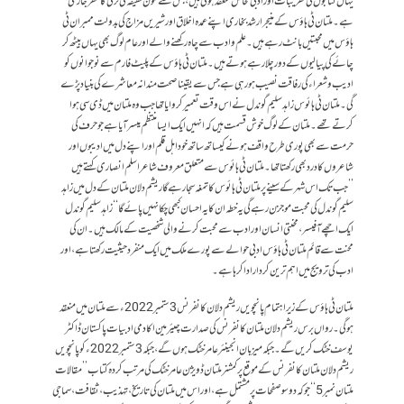
یہاں کتابوں کی تقریبات اور ادبی محافل منعقد ہوتی ہیں ،جس سے فنون لطیفہ کی ترقی کا سفر جاری
ہے۔ ملتان ٹی ہاؤس کے منیجر ارشد بخاری اپنے عمدہ اخلاق اور شیریں مزاج کی بدولت ممبران ٹی
ہاؤس میں محبتیں بانٹ رہے ہیں۔ علم و ادب سے چاہ رکھنے والے اور عام لوگ بھی یہاں بیٹھ کر
چائے کی پیالیوں کے دور چلا رہے ہوتے ہیں۔ ملتان ٹی ہاؤس کے پلیٹ فارم سے نوجوانوں کو
ادیب و شعراء کی رفاقت نصیب ہو رہی ہے جس سے یقینا صحت مندانہ معاشرے کی بنیاد پڑے
گی۔ ملتان ٹی ہائوس زاہد سلیم گوندل نے اس وقت تعمیر کروایا تھا جب وہ ملتان میں ڈی سی ہوا
کرتے تھے ۔ ملتان کے لوگ خوش قسمت ہیں کہ انہیں ایک ایسا منتظم میسر آیا ہے جو حرف کی
حرمت سے بھی پوری طرح واقف ہونے کیساتھ ساتھ خود اہل قلم اور اپنے دل میں ادیبوں اور
شاعروں کا درد بھی رکھتاتھا ۔ملتان ٹی ہائوس سے متعلق معروف شاعر اسلم انصاری کہتے ہیں
’’جب تک اس شہر کے سینے پر ملتان ٹی ہائوس کا تمغہ سجا رہے گا ریشم دلان ملتان کے دل میں زاہد
سلیم گوندل کی محبت موجزن رہے گی یہ خطہ ان کا یہ احسان کبھی چکا نہیں پائے گا‘‘ زاہد سلیم گوندل
ایک اچھے آفیسر، محنتی انسان اورادب سے محبت کرنے والی شخصیت کے مالک ہیں۔ ان کی
محنت سے قائم ملتان ٹی ہاؤس ادبی حوالے سے پورے ملک میں ایک منفرد حیثیت رکھتا ہے ، اور
ادب کی ترویج میں اہم ترین کردار ادا کرہا ہے ۔
ملتان ٹی ہاؤس کے زیراہتمام پانچویں ریشم دلان کانفرنس 3 ستمبر2022 ء سے ملتان میں منعقد
ہوگی۔ رواں برس ریشم دلان ملتان کانفرنس کی صدارت چیئرمین اکادمی ادبیات پاکستان ڈاکٹر
یوسف خٹک کریں گے۔جبکہ میزبان انجینئر عامر خٹک ہوں گے، جبکہ 3 ستمبر 2022ء کو پانچویں
ریشم دلان ملتان کانفرنس کے موقع پر کمشنر ملتان ڈویژن عامر خٹک کی مرتب کردہ کتاب ’’ مقالات
ملتان نمبر 5‘‘ جوکہ دوسو صفحات پر مشتمل ہے ، اور اس میں ملتان کی تاریخ، تہذیب، ثقافت، سماجی