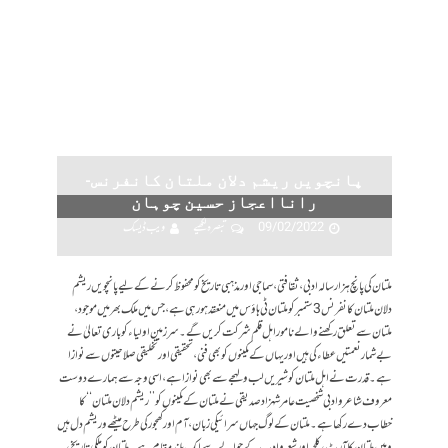
پانچویں ریشم دلان ملتان کانفرنس-
رانااعجاز حسین چوہان
09/02/2022
تبصرہ لکھیے
ویب ڈیسک
ملتان کی پانچ ہزار سالہ ادبی، ثقافتی ،سماجی اور مذہبی تاریخ کو محفوظ کرنے کے لیے پانچویں ریشم
دلان ملتان کانفرنس 3 ستمبر کو ملتان ٹی ہاؤس میں منعقد ہورہی ہے ، جس میں ملک بھر میں موجود،
ملتان سے تعلق رکھنے والے نامور اہل قلم شرکت کریں گے۔ سرزمین اولیا ء کو باری تعالیٰ نے
بے شمار نعمتیں عطاء کی ہیں اور یہاں کے مکینوں کو بھی فنی، تحقیقی اور تخلیقی صلا حیتوں سے نوازا
ہے ۔ قدرت نے اہل ملتان کو شیریں لب و لہجے سے بھی نوازا ہے، اسی وجہ سے ہمارے دوست
معروف شاعر و ادبی شخصیت عامر شہزاد صدیقی نے ملتان کے مکینوں کو ’’ ریشم دلان ملتان ‘‘ کا
خطاب دے رکھا ہے۔ ملتان کے لوگ جہاں سرائیکی زبان ، آم اور کھجور کی طرح میٹھے و ریشم دل ہیں