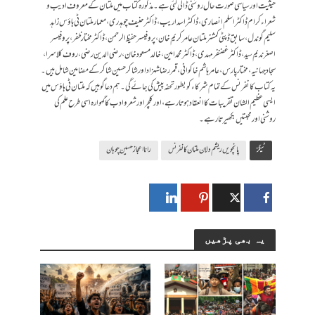
حیثیت اورسیاسی صورت حال روشنی ڈالی گئی ہے ۔ مذکورہ کتا ب میں ملتان کے معروف ادیب و
شعراء کرام ڈاکٹر اسلم انصاری، ڈاکٹر اسد اریب، ڈاکٹر حنیف چوہدری، معمار ملتان ٹی ہاؤس زاہد
سلیم گوندل، سابق ڈپٹی کمشنر ملتان عامر کریم خان، پروفیسر حفیظ الرحمن، ڈاکٹر مختار ظفر،پروفیسر
اصغر ندیم سید، ڈاکٹر غضنفر مہدی،ڈاکٹر محمد امین، خالد مسعود خان، رضی الدین رضی،روف کلاسرا ،
سجاد جہانیہ، مختار پارس ،عامر ہاشم خاکوانی، قمر رضا شہزاد اور شاکر حسین شاکر کے مضامین شامل ہیں۔
یہ کتاب کانفرنس کے تمام شرکاء کو بطور تحفہ پیش کی جائے گی۔ ہم دعا گو ہیں کہ ملتان ٹی ہاؤس میں
ایسی عظیم الشان تقریبات کا انعقاد ہوتا رہے ، اور کلچر اور شعرو ادب کا گہوارہ اسی طرح علم کی
روشنی اور محبتیں بکھیرتا رہے۔
ٹیگز
پانچویں ریشم دلان ملتان کانفرنس
رانااعجاز حسین چوہان
یہ بھی پڑھیں