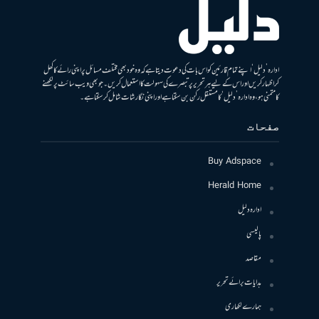
ادارہ ’دلیل‘ اپنے تمام قارئین کو اس بات کی دعوت دیتا ہے کہ وہ خود بھی مختلف مسائل پر اپنی رائے کا کھل
کر اظہار کریں اور اس کے لیے ہر تحریر پر تبصرے کی سہولت کا استعمال کریں۔ جو بھی ویب سائٹ پر لکھنے
کا متمنی ہو، وہ ادارہ ’دلیل‘ کا مستقل رکن بن سکتا ہے اور اپنی نگارشات شامل کرسکتا ہے۔
صفحات
Buy Adspace
Herald Home
ادارہ دلیل
پالیسی
مقاصد
ہدایات برائے تحریر
ہمارے لکھاری