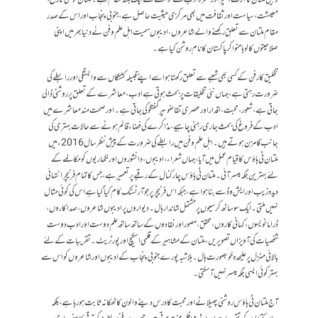
وہیں ملتان کا آرٹ،کلچر اور شعروادب کے حوالے سے ایک بلند مقام ہے۔ ملتان کو ملکی تاریخ،
معیشت، سیاست اور ثقافت میں بھی مرکزی حیثیت حاصل ہے، جنوبی پنجاب اور اس کے صدر
مقام ملتان سے تعلق رکھنے والے شاعروں، ادیبوں سمیت اہل علم و فن نے دنیا بھر میں اپنی
صلاحیتوں کا لوہا منوا کر پاکستان کا نام روشن کیا ہے ۔
تخلیق کار فن کے کسی بھی شعبے سے تعلق رکھتا ہو اسے اپنے قبیلہ کشتگاں سے وابستگی اور رابطے کی
ضرورت رہتی ہے ، جہاں نئی تخلیقات پر بحث ہوتی ہے ادب ، معاشرے کے تعلق پر روشنی ڈالی
جاتی ہے، شعور، محبت ،اقدار اور عصری تقاضوںپر گفتگو کی جاتی ہے ۔ اور صحت مند معاشرے میں
ادب کے فروغ کی بحث جاری رہنی چاہیے ، مذاکرے کی فضاء قائم ہونے سے حالات بہتری کی
جانب گامزن ہوتے ہیں۔ اہل علم وفن میں رابطے کی ضرورت کے پیش نظرسال 2016 ء میں
ملتان ٹی ہاؤس کا قیام عمل میں آیا ، جہاں شعراء، ادیبوں، دانشوروں اور لکھاریوں کو مکالمے کے
لئے بہترین جگہ میسر آئی ۔ ملتان ٹی ہاؤس چار کنال کے رقبے پر تعمیر ہے ،جس کا تمام فرنیچر انتہائی
دیدہ زیب اور ایش وڈ سے بناہواہے ، جبکہ اس فرنیچر پر جو آرٹسٹک کام کیا گیاہے اس کی کوئی مثال
نہیں ملتی۔ایک سو ساٹھ کرسیوں پر مشتمل شاندار ہال۔ دیواروں پر ادیبوں شاعروں ، صداکاروں ،
ڈراما نویسوں ، کہانی کاروں ، محقق ، مصور اور نقادوں کے ساتھ ساتھ علم دوست اور ادب دوست
شخصیات کی آویزاں تصویریں، ملتان کے مشاہیر کے قلمی اسکیچ اور پورٹریٹ۔تقریبات کے لئے
بالائی منزل پر علیحدہ خوبصورت ہال۔ بلاشبہ پورے جنوبی پنجاب کے ادیبوں اور شاعروں کو اس سے
بہتر کوئی ایسی جگہ میسر نہیں آسکتی۔
آج ملتان ٹی ہاؤس روشنی پھیلانے اورمحبت کادرس دینے والون کاٹھکانہ ثابت ہو رہا ہے ، بلکہ