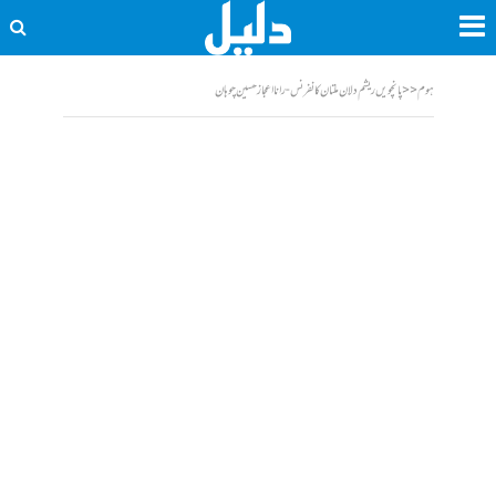
ہوم
<<
پانچویں ریشم دلان ملتان کانفرنس- رانااعجاز حسین چوہان