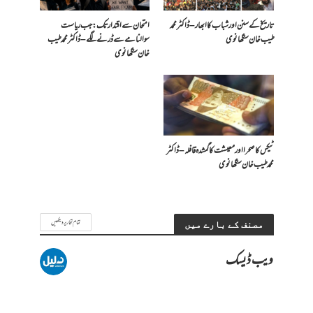
تاریخ کے سنن اور شباب کا ابھار – ڈاکٹر محمد
امتحان سے اقتدار تک: جب ریاست
طیب خان سنگھانوی
سوالنامے سے ڈرنے لگے – ڈاکٹر محمد طیب
خان سنگھانوی
ٹیکس کا صحرا اور معیشت کا گمشدہ قافلہ – ڈاکٹر
محمد طیب خان سنگھانوی
تمام تحاریر دیکھیں
مصنف کے بارے میں
ویب ڈیسک