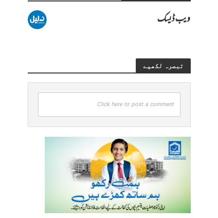
ویب ڈیسک
تبصرہ لکھیے
Click here to post a comment