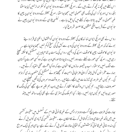
اس خطے میں کچھ نہ کچھ کرتے رہیں گے۔ امریکی سپیکر کے دورہ تائیوان کو نظر انداز نہیں کیا جا سکتا
جبکہ روس اور یوکرائن کی جنگ بھی معمولی نہیں سمجھا جا سکتا۔ امریکی سپیکر کے دورہ تائیوان پر چین کا
غیر معمولی ردعمل یہ بتاتا ہے کہ خطے میں کیا چل رہا ہے۔ نینسی پلوسی کے دورہ تائیوان پر چین نے
تائیوان کے قریب جنگی مشقوں کا سلسلہ شروع کیا۔
روس نے بھی امریکی ایوان نمائندگان کی سپیکر کے دورہ تائیوان کو اشتعال انگیزی قرار دیتے
ہوئے کہا کہ امریکی سپیکر کے دورہ تائیوان کی وجہ سے کشیدگی کی سطح کو کم نہیں سمجھا جانا چاہیے۔
تائیوان کا موقف، چین کا موقف، امریکہ کی دلچسپی، روس کی مذمت یہ تمام چیزیں مستقبل کا نقشہ کھینچ
رہی ہیں۔ امریکہ کسی صورت خطے سے دور نہیں رہنا چاہتا اور یہی وجہ ہے کہ وہ کسی صورت پاکستان
سے الگ نہیں ہو سکتا۔ اب یہ فیصلہ سازوں کا امتحان ہے کہ وہ کیا حکمت عملی اختیار کرتے ہیں۔
ہمارے حکمرانوں کو مل بیٹھ کر اپنی جغرافیائی اہمیت کو سمجھتے ہوئے مستقبل کی منصوبہ بندی کرنا ہو
گی۔ ہم کیوں غیر ضروری تنازعات میں الجھے رہتے ہیں۔ ہر وقت دوسروں کی ٹانگیں کھینچنے میں
مصروف رہتے ہیں۔ ہم کیوں اس وقت کا انتظار کرتے ہیں جب ہم بغیر سوچے سمجھے کسی کی جنگ کا
حصہ بن جائیں ہم کیوں تیار نہیں رہتے۔ کیا ہم ملک کی بہتری کے لیے بھی ایک ساتھ نہیں بیٹھ
سکتے۔
بھارت کی طرف سے پانچ اگست دو ہزار انیس کے غیر قانونی اقدام کے تسلسل میں مقبوضہ کشمیر
میں بیس لاکھ غیر مقامی ووٹرز کو شامل کرنے کا امکان ہے۔ مقبوضہ کشمیر کی آبادی کو تبدیل کرنے
کی ہندوستانی غیر قانونی کوششوں کو انتخابی حالات کو تبدیل کرنے کے لیے سیاسی جبر کی ایک صریح