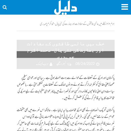
ہوم
<<
خطے میں عالمی طاقتوں کے مفادات اور بھارت کی نئی چال- محمد اکرم چوہدری
خطے میں عالمی طاقتوں کے مفادات
اور بھارت کی نئی چال- محمد اکرم
چوہدری
08/24/2022
تبصرہ لکھیے
ویب ڈیسک
پاکستان اور امریکہ کے تعلقات کے حوالے سے بہت بحث ہوتی ہے۔ سیاسی اور عوامی سطح پر
عموماً زمینی حقائق کو نظر انداز کرتے ہوئے دونوں ممالک کے تعلقات پر گفتگو رہتی ہے۔ بالخصوص
سیاست دان اپنی ناکامیوں کا ذمہ دار کسی اور کو ٹھہراتے ہیں یا پھر عوامی مقبولیت کے لیے امریکہ کی
مخالفت کا بیانیہ قائم کرنے کی کوشش کرتے ہیں۔
پاکستان تحریکِ انصاف نے بھی امریکہ مخالف بیانیہ اپنایا ہے۔ حالانکہ اس نعرے میں بھی حقیقت
عوام کے سامنے نہیں رکھی گئی۔ فرض کریں کہ پی ٹی آئی دوبارہ حکومت بناتی ہے تو کیا وہ اس
نعرے پر قائم رہ پائے گی جب کہ وہ امریکہ میں امیج بلڈنگ کے لیے ایک فرم کی خدمات بھی حاصل کر
چکی ہے۔ ماضی میں بھی سیاسی جماعتیں ایسا ہی موقف اختیار کرتی رہی ہیں لیکن اقتدار میں آنے کے