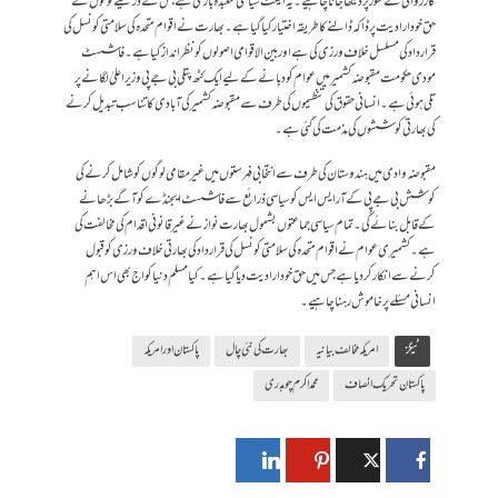
کارروائی کے طور پر دیکھا جانا چاہیے۔یہ ایکٹ سیاسی شعبدہ بازی ہے جس کے ذریعے لوگوں کے
حق خود ارادیت پر ڈاکہ ڈالنے کا طریقہ اختیار کیا گیا ہے۔ بھارت نے اقوام متحدہ کی سلامتی کونسل کی
قرارداد کی مسلسل خلاف ورزی کی ہے اور بین الاقوامی اصولوں کو نظر انداز کیا ہے۔ فاشسٹ
مودی حکومت مقبوضہ کشمیر میں عوام کو دبانے کے لیے ایک کٹھ پتلی بی جے پی وزیر اعلیٰ لگانے پر
تلی ہوئی ہے۔انسانی حقوق کی تنظیموں کی طرف سے مقبوضہ کشمیر کی آبادی کا تناسب تبدیل کرنے
کی بھارتی کوششوں کی مذمت کی گئی ہے۔
مقبوضہ وادی میں ہندوستان کی طرف سے انتخابی فہرستوں میں غیر مقامی لوگوں کو شامل کرنے کی
کوشش بی جے پی کے آر ایس ایس کو سیاسی ذرائع سے فاشسٹ ایجنڈے کو آگے بڑھانے
کے قابل بنائے گی۔ تمام سیاسی جماعتوں بشمول بھارت نواز نے غیر قانونی اقدام کی مخالفت کی
ہے۔ کشمیری عوام نے اقوام متحدہ کی سلامتی کونسل کی قرارداد کی بھارتی خلاف ورزی کو قبول
کرنے سے انکار کر دیا ہے جس میں حق خود ارادیت دیا گیا ہے۔ کیا مسلم دنیا کو اج بھی اس اہم
انسانی مسئلے پر خاموش رہنا چاہیے۔
ٹیگز
امریکہ مخالف بیانیہ
بھارت کی نئی چال
پاکستان اور امریکہ
پاکستان تحریک انصاف
محمد اکرم چوہدری