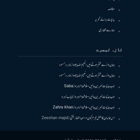
مقاصد
ہدایات برائے تحریر
ہمارے لکھاری
تازہ تبصرے
جہاں دائرے ختم ہوتے ہیں- نعیم اللہ باجوہ
از
طاہرہ مسعود
جہاں دائرے ختم ہوتے ہیں- نعیم اللہ باجوہ
از
طاہرہ مسعود
جب جذبات خبر بن جائیں – فاطمۃالزہرہ
از
Saba
جب جذبات خبر بن جائیں – فاطمۃالزہرہ
از
نایاب زہرہ
جب جذبات خبر بن جائیں – فاطمۃالزہرہ
از
Zahra khan
اس خاندان کا اصل مجرم کون! – عبدالغفار بگٹی
از
Zeeshan majid