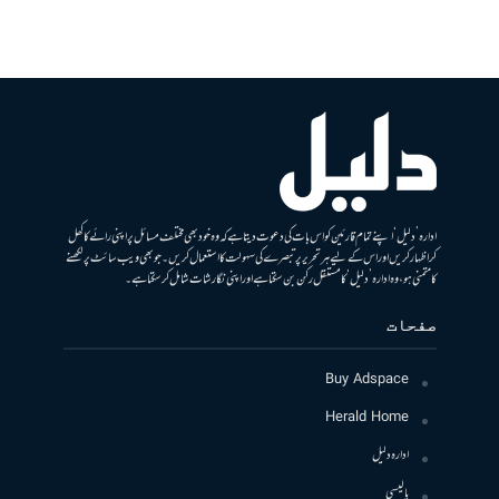
ادارہ ’دلیل‘ اپنے تمام قارئین کو اس بات کی دعوت دیتا ہے کہ وہ خود بھی مختلف مسائل پر اپنی رائے کا کھل
کر اظہار کریں اور اس کے لیے ہر تحریر پر تبصرے کی سہولت کا استعمال کریں۔ جو بھی ویب سائٹ پر لکھنے
کا متمنی ہو، وہ ادارہ ’دلیل‘ کا مستقل رکن بن سکتا ہے اور اپنی نگارشات شامل کرسکتا ہے۔
صفحات
Buy Adspace
Herald Home
ادارہ دلیل
پالیسی