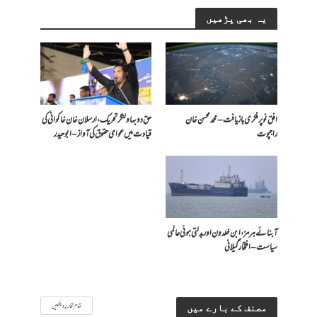
یہ بھی پڑھیں
افق نو پر فکری بازیافت – محمد محسن خان
حق دو بہاولنگر تحریک، ارسلان خان خاکوانی کی
راجپوت
قیادت میں عوامی حقوق کی آواز – ابو حیدر
آبنائے ہرمز، ابن خلدون اور بدلتی ہوئی عالمی
سیاست – افتخار گیلانی
تمام تحاریر دیکھیں
مصنف کے بارے میں