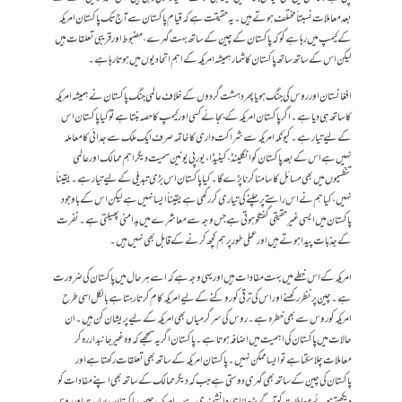
بعد معاملات نسبتاً مختلف ہوتے ہیں۔ یہ حقیقت ہے کہ قیام پاکستان سے آج تک پاکستان امریکہ
کے کیمپ میں رہا ہے گوکہ پاکستان کے چین کے ساتھ بہت گہرے ، مضبوط اور قریبی تعلقات ہیں
لیکن اس کے ساتھ ساتھ پاکستان کا شمار ہمیشہ امریکہ کے اہم اتحادیوں میں ہوتا رہا ہے۔
افغانستان اور روس کی جنگ ہو یا پھر دہشت گردوں کے خلاف عالمی جنگ پاکستان نے ہمیشہ امریکہ
کا ساتھ ہی دیا ہے۔ اگر پاکستان امریکہ کے بجائے کسی اور کیمپ کا حصہ بنتا ہے تو کیا پاکستان اس
کے لیے تیار ہے۔ کیونکہ امریکہ سے شراکت داری کا خاتمہ صرف ایک ملک سے جدائی کا معاملہ
نہیں ہے اس کے بعد پاکستان کو انگلینڈ، کینیڈا، یورپی یونین سمیت دیگر اہم ممالک اور عالمی
تنظیموں میں بھی مسائل کا سامنا کرنا پڑے گا۔ کیا پاکستان اس بڑی تبدیلی کے لیے تیار ہے۔ یقیناً
نہیں، کیا ہم نے اس راستے پر چلنے کی تیاری کر رکھی ہے یقیناً ایسا نہیں ہے لیکن اس کے باوجود
پاکستان میں ایسی غیر حقیقی گفتگو ہوتی ہے جس وجہ سے معاشرے میں بدامنی پھیلتی ہے۔ نفرت
کے جذبات پیدا ہوتے ہیں اور عملی طور پر ہم کچھ کرنے کے قابل بھی نہیں ہیں۔
امریکہ کے اس خطے میں بہت مفادات ہیں اور یہی وجہ ہے کہ اسے ہر حال میں پاکستان کی ضرورت
ہے۔ چین پر نظر رکھنے اور اس کی ترقی کو روکنے کے لیے امریکہ کام کرتا رہتا ہے بالکل اسی طرح
امریکہ کو روس سے بھی خطرہ ہے۔ روس کی سرگرمیاں بھی امریکہ کے لیے پریشان کن ہیں۔ ان
حالات میں پاکستان کی اہمیت میں اضافہ ہوتا ہے۔ پاکستان اگر یہ سمجھے کہ وہ غیر جانبدار رہ کر
معاملات چلا سکتا ہے تو ایسا ممکن نہیں۔ پاکستان امریکہ کے ساتھ بھی تعلقات رکھتا ہے اور
پاکستان کی چین کے ساتھ بھی گہری دوستی ہے جب کہ دیگر ممالک کے ساتھ بھی اپنے مفادات کو
دیکھتے ہوئے معاملات کو آگے بڑھانا ہی دانشمندی ہے۔ امریکہ، چین، پاکستان، بھارت اور روس