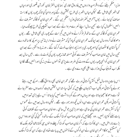
وزیراعظم بننے کے دیگر امیدواروں میں فاروق لغاری‘ ہمایوں اختر خان‘ خورشید قصوری اور میاں
محمد اظہر بھی شامل تھے‘ لیکن میاں اظہر بری طرح الیکشن ہار گئے یا ہروا دیا گیا تاکہ چوہدریوں کا راستہ
صاف کیا جائے۔ یوں آخر میں ظفراللہ جمالی وزیراعظم بن گئے۔ عمران خان کو لگا کہ مشرف نے
انہیں استعمال کیا ہے‘ تین سال اپنے نعرے مروانے کے بعد اب ٹشو پیپر کی طرح پھینک دیا۔
عمران خان کو لگا کہ ان کے ساتھ فراڈ کرانے والوں میں گجرات کے چوہدری بھی شامل تھے۔ یوں
دھوکا کھا کر دو سال بعد اچانک عمران خان کو یاد آیا کہ مشرف نے وار اینڈ ٹیرر پر امریکہ کا ساتھ دے
کر پاکستان کا نقصان کیا اور چوہدری برادرز پورا پنجاب لوٹ کر کھا گئے۔ ورنہ بارہ اکتوبر کے بعد ان
تین سال میں خان صاحب کو مشرف سے کوئی مسئلہ تھا نہ چوہدریوں کی لوٹ مار سے۔ بیس سال بعد
عمران خان کو انہی چوہدریوں کے ووٹ کی ضرورت پڑی تو انہوں نے دیر نہ کی اور انہیں گلے لگا لیا
بلکہ اب تو پنجاب کی وزارتِ اعلیٰ بھی دے دی ہے۔
اس بات پر دو سال قبل اکثر پاکستانی ہرٹ تھے کہ عمران خان بھی روایتی نکلے۔ امریکہ میں رہتے
ہوئے پاکستانی امریکن اب اتنا جان چکے ہیں کہ کوئی سیاستدان الیکشن جیت کر وعدوں سے مکر جائے
تو اسے دھوکا سمجھا جاتا ہے اور یہاں دھوکے کو برداشت نہیں کیا جاتا‘ اس لیے بڑی تعداد میں
پاکستانی امریکن عمران خان سے ان دنوں کچھ دور ہورہے تھے۔ لیکن دو سال بعد میں نے محسوس
کیا کہ اکثریت عمران خان کی حامی ہے اور بڑی پرجوش حامی۔ وہ خان صاحب کے خلاف کوئی
بات سننے کو تیار نہیں۔ وہ سمجھتے ہیں کہ خان صاحب کو ہٹا کر ملک کے ساتھ دشمنی کی گئی اور وہ اس پر
بڑے ناراض ہیں۔ ان کا کہنا ہے کہ اگر خان صاحب کو ہٹا کر پہلے والوں ہی کو لانا تھا تو پھر ملک کا
کیا مستقبل ہوگا؟ عمران خان نے ان لوگوں کے ذہنوں میں یہ بات بٹھا دی ہے کہ ان کو ہٹا کر ملک