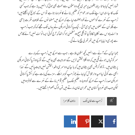
شمار نہیں کیا جاتا۔ چند جگہوں پر میری کچھ دوستوں سے بحث بھی ہوئی کہ انہیں پتہ ہے کہ جب کسی
ملک کا سیاستدان اپنے ملک اور عوام کو عظیم بنانے کا نعرہ مارتا ہے تو اس کے نتائج کیا نکلتے ہیں؟
ٹرمپ کے نعرے کو انہوں نے خود بھگت لیا ہے کہ امریکہ میں مسلمانوں کے خلاف نفرت بڑھی
ہے بلکہ اُن کے حملوں میں تیزی آئی۔ ایک پاکستانی امریکن نے یہاں تک مجھے کہا کہ جب ٹرمپ
وائٹ ہاوس سے نکلا یا نکالا گیا تو اگلی صبح وہ مطمئن ہو کر اٹھا کہ آج کوئی ایسا ٹوئٹ نہیں آئے گا جس
سے پوری دنیا یا امریکہ میں تھرتھرلی مچ جائے گی۔
جو بائیڈن کے آنے سے انہیں کچھ سکون ملا ہے۔ جب سے امریکہ میں ٹرمپ کے بارے
سرگوشیاں ہونے لگی ہیں کہ وہ اگلا الیکشن لڑیں گے اور جیت بھی جائیں گے تو زیادہ تر پاکستانی امریکن
پریشان ہیں۔ ڈیموکریٹس بھی پریشان ہیں کہ بائیڈن دوسری دفعہ الیکشن نہیں جیت پائیں گے‘ لہٰذا
ابھی سے کوئی نیا امیدوار تلاش کیا جائے جو ٹرمپ کو ہرا سکے۔ مزے کی بات ہے کہ اکثر پاکستانی
امریکن صدر ٹرمپ کے امریکہ کو دوبارہ عظیم ملک یا عظیم قوم بنانے کے نعرے سے خوفزدہ ہیں
لیکن جب یہی نعرہ پاکستان میں عمران خان مارتے ہیں تو یہ لوگ جھوم اٹھتے ہیں۔
ٹیگز
ٹرمپ سے خان تک
رؤف کلاسرا