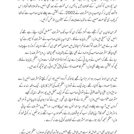
ان ”چوروں‘ ڈاکوؤں‘‘ کے خلاف بیس‘ بائیس برس محنت کے بعد بھی انہیں ساتھ ملانا تھا تو پھر اس
وقت کیوں نہ کر لیا جب پرویز مشرف نے 2002ء کے الیکشن سے پہلے خان صاحب سے کہا تھا
کہ چوہدری شجاعت حسین کے ساتھ بات چیت کر کے سیٹوں پر الائنس کر لیں۔
عمران خان یہ سن کر ہتھے سے اکھڑ گئے کہ ان کو اب تک مشرف مسلسل گولی دیتے رہے تھے کہ
انہیں نئی اسمبلی میں وزیراعظم بنایا جائے گا۔ اسی امید پر خان صاحب نے مشرف کو سپورٹ کیا
تھا۔ بدلے میں مشرف شوکت خانم ہسپتال میں مہمان خصوصی بن کر گئے اور چند کروڑ روپے چندہ
بھی دیا بلکہ مشرف صاحب کی والدہ نے بھی بیٹے کے ہاتھ چندہ بھجوایا تھا۔ پرویزمشرف بڑے
سیانے تھے کہ انہوں نے ہر پارٹی کے بڑے لیڈر کو دانا ڈالا ہوا تھا کہ اسے وزیراعظم بنایا جائے گا۔
کچھ کو الیکشن سے پہلے بھی وزیراعظم کا حلف دلوانے کی پیش کش ہوتی رہی تو کچھ کو بعد میں۔
میں حیران ہوتا‘ جب ہر دوسرا بڑا لیڈر مجھے بتاتا کہ اگر وہ انہیں جوائن کر لیتے تو مشرف انہیں بڑے
سے بڑا عہدہ دینے کو تیار تھے۔ چند ایک نے تو وزیراعظم تک کی آفرز کا بتایا۔ ایک دفعہ سندھ کے
سابق وزیراعلیٰ لیاقت جتوئی نے ہاشوانی صاحب کے گھر ایک محفل میں پورا واقعہ سنایا کہ کیسے
مشرف حکومت انہیں وزیراعظم بنانے کا سوچ رہی تھی۔ میں نے کہا: جان کی امان پاؤں تو عرض
کروں‘ میں آپ سے پہلے درجن بھر سیاستدانوں سے سن چکا ہوں۔ دراصل یہ مشرف کے سپائی
ماسٹر جنرل محمود کا آئیڈیا تھا کہ سب کو بیوقوف بنائے رکھو اور یہ سب اکٹھے نہ ہو سکیں‘ ہر کوئی خود کو
وزیراعظم سمجھ کر پھرتا رہے اور مشرف کے خلاف کوئی بات نہ کرے۔
عمران خان بھی اس طویل فہرست میں شامل تھے جنہیں یہ تاثر دیا گیا تھا کہ وہ وزیراعظم ہوں گے۔