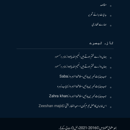
مقاصد
ہدایات برائے تحریر
ہمارے لکھاری
تازہ تبصرے
جہاں دائرے ختم ہوتے ہیں- نعیم اللہ باجوہ
از
طاہرہ مسعود
جہاں دائرے ختم ہوتے ہیں- نعیم اللہ باجوہ
از
طاہرہ مسعود
جب جذبات خبر بن جائیں – فاطمۃالزہرہ
از
Saba
جب جذبات خبر بن جائیں – فاطمۃالزہرہ
از
نایاب زہرہ
جب جذبات خبر بن جائیں – فاطمۃالزہرہ
از
Zahra khan
اس خاندان کا اصل مجرم کون! – عبدالغفار بگٹی
از
Zeeshan majid
جملہ حقوق محفوظ ہیں © 2016-2021 دلیل (ڈاٹ پی کے)۔