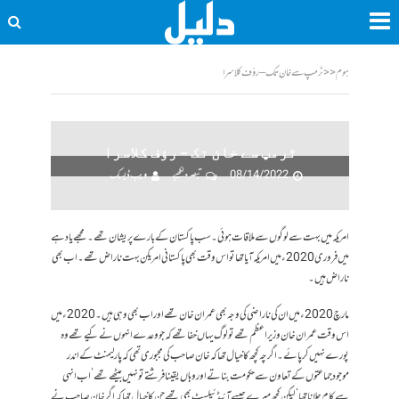
ہوم
<<
ٹرمپ سے خان تک – رؤف کلاسرا
ٹرمپ سے خان تک – رؤف کلاسرا
08/14/2022
تبصرہ لکھیے
ویب ڈیسک
امریکہ میں بہت سے لوگوں سے ملاقات ہوئی۔ سب پاکستان کے بارے پریشان تھے۔ مجھے یاد ہے
میں فروری 2020ء میں امریکہ آیا تھا تو اس وقت بھی پاکستانی امریکن بہت ناراض تھے۔ اب بھی
ناراض ہیں۔
مارچ 2020 ء میں ان کی ناراضی کی وجہ بھی عمران خان تھے اور اب بھی وہی ہیں۔ 2020ء میں
اس وقت عمران خان وزیراعظم تھے تو لوگ یہاں خفا تھے کہ جو وعدے انہوں نے کیے تھے وہ
پورے نہیں کر پائے۔ اگرچہ کچھ کا خیال تھا کہ خان صاحب کی مجبوری تھی کہ پارلیمنٹ کے اندر
موجود جماعتوں کے تعاون سے حکومت بناتے اور وہاں یقینا فرشتے تو نہیں بیٹھے تھے‘ اب انہی
سے کام چلانا تھا‘ لیکن کچھ میرے جیسے آئیڈئیلسٹ بھی تھے جن کا خیال تھا کہ اگر خان صاحب نے