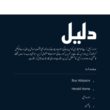
ادارہ ’دلیل‘ اپنے تمام قارئین کو اس بات کی دعوت دیتا ہے کہ وہ خود بھی مختلف مسائل پر اپنی رائے کا کھل
کر اظہار کریں اور اس کے لیے ہر تحریر پر تبصرے کی سہولت کا استعمال کریں۔ جو بھی ویب سائٹ پر لکھنے
کا متمنی ہو، وہ ادارہ ’دلیل‘ کا مستقل رکن بن سکتا ہے اور اپنی نگارشات شامل کرسکتا ہے۔
صفحات
Buy Adspace
Herald Home
ادارہ دلیل
پالیسی