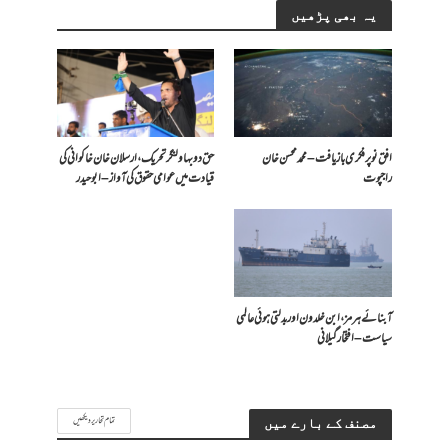
یہ بھی پڑھیں
افق نو پر فکری بازیافت – محمد محسن خان
حق دو بہاولنگر تحریک، ارسلان خان خاکوانی کی
راجپوت
قیادت میں عوامی حقوق کی آواز – ابو حیدر
آبنائے ہرمز، ابن خلدون اور بدلتی ہوئی عالمی
سیاست – افتخار گیلانی
تمام تحاریر دیکھیں
مصنف کے بارے میں