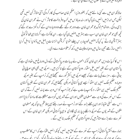
دوبارہ لٹیروں کے ہاتھوں میں دے دیا گیا ہے۔
حالانکہ ان میں سے کئی مانتے ہیں کہ بطور وزیراعظم خان صاحب کی کارکردگی اتنی متاثر کن نہیں تھی
لیکن جس انداز میں انہیں ہٹایا گیا اور سندھ ہاؤس میں خرید و فروخت کا تاثر‘ اس نے عمران خان کی
بڑی مدد کی۔ وہ تمام لوگ جو عمران خان سے دور ہوگئے تھے وہ دوبارہ ان کے گرد کھڑے ہو گئے کہ
کچھ بھی ہو عمران خان ان سب سے بہتر ہیں جنہیں لایا گیا ہے۔ ان کا کہنا ہے اگر لانا ہی تھا تو کوئی
بہتر آپشن لاتے‘ یہ کیا کہ جنہیں خود چار برس پہلے ہٹوایا‘ کرپشن الزامات پر جیل میں ڈلوایا‘ نااہل کرایا
انہیں ساڑھے تین سال میں دوبارہ پلیٹ میں رکھ کر حکومت دے دی۔
اس کا کریڈٹ دیں عمران خان کو کہ انہوں نے یہ بات ہر پاکستانی کے دل و دماغ میں بٹھا دی ہے کہ
پاکستان ان کے بغیر نہیں چل سکتا۔ وہ پاکستان کے لیے ناگزیر ہیں۔ امریکہ میں بھی یہی سوچ پائی
جاتی ہے۔ مزے کی بات ہے کہ جیسے امریکہ میں اکثر گورے سمجھتے ہیں کہ ٹرمپ کے بغیر امریکہ
دوبارہ عظیم ملک نہیں بن سکتا‘ ایسے ہی پاکستانی امریکن سمجھتے ہیں کہ عمران خان کے بغیر پاکستان
عظیم ملک نہیں بن سکتا۔ دلچسپ بات یہ ہے کہ جو ٹرمپ کو اس وجہ سے پسند نہیں کرتے کہ ان
کے اس نعرے کی وجہ سے مسلمان ملکوں اور ان کے شہریوں کو بہت مشکلات کا سامنا کرنا پڑا اور
اس سے نسلی امتیاز اور ان پر حملے بڑھ گئے اور ٹرمپ نے صدر بنتے ہی پہلا حکم یہ دیا کہ چھ مسلمان
ملکوں کے شہریوں کے امریکہ داخلے پر پابندی لگا دی‘ وہی پاکستانی امریکن عمران خان کے اس
نعرے سے بڑے متاثر ہیں کہ وہ پاکستان کو عظیم ملک بنائیں گے۔
ہمارے اکثر پاکستانی ٹرمپ کے نعرے کے حق میں نہیں کیونکہ انہیں لگتا ہے کہ اس کا مطلب یہ
ہے کہ صرف گورے امریکن ہی ابھریں گے‘ امریکہ میں رہنے والے باقی لوگوں کو اس نعرے میں