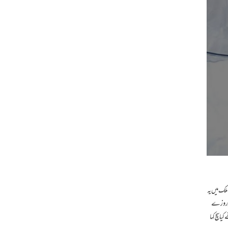
ملک میں یہ
ماز روزے
یا سچ کہا