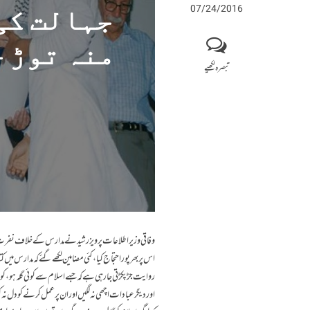
07/24/2016
جہالت کی
منہ توڑ ج
تبصرہ لکھیے
وفاقی وزیراطلاعات پرویز رشید نے مدارس کے خلاف نفرت کا
اس پر بھرپور احتجاج کیا، کئی مضامین لکھے گئے کہ مدارس م
روایت جڑ پکڑتی جا رہی ہے کہ جسے اسلام سے کوئی گلہ ہو، کو
اور دیگر عبادات اچھی نہ لگیں اور ان پر عمل کرنے کو دل نہ