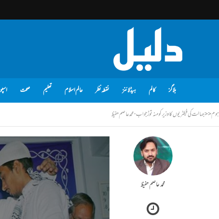
بلاگز
کالم
ہیڈلائنز
نقطہ نظر
عالم اسلام
تعلیم
صحت
اسپو
ہوم
<<
جہالت کی فیکٹریوں کا وزیر کو منہ توڑ جواب - محمد عاصم حفیظ
محمد عاصم حفیظ