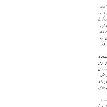
باد اور
وایا ہے.
عمال کرتے
داز میں
متحانات
کی ٹاپ
اری و
الد محمد
میں ڈویژن
وہ مدارس
امتحان
 میں غلط
 ملاقاتیں
ے رہتے
پیگنڈے کے