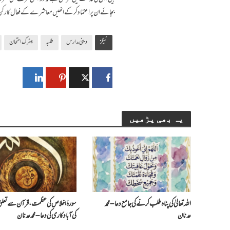
بجائے ان پراعتماد کرکے انھیں معاشرے کے فعال کارکن کے 
ٹیگز
دینی مدارس
طلبہ
میٹرک امتحان
یہ بھی پڑھیں
اللہ تعالیٰ کی پناہ طلب کرنے کی جامع دعا – محمد
سورۂ اخلاص کی عظمت، قرآن سے تعلق 
عدنان
کی آبادکاری کی دعا – محمد عدنان