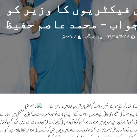
 فیکٹریوں کا وزیر کو
واب – محمد عاصم حفیظ
07/24/2016
تبصرہ لکھیے
محمد عاصم حفیظ
 اظہار کرتے ہوئے انھیں جہالت کی فیکٹریاں قرار دیا تھا. اہل مدارس نے
یں کتاب وسنت کی تعلیم دی جاتی ہے اور وزیر صاحب کے اپنے خیالات تو خود یکسر جہالت و بدگمانی پر مشتمل ہیں. ہمارے 
ئی ایسی آزادی چاہیے جو دین میں موجود نہ ہو، کسی کو فحاشی و عریانی کی اجازت قرآن و حدیث سے نہ مل سکے، کسی کو ن
 کرے تو وہ آسان حل ڈھونڈ تا ہے یعنی مولوی ، مدرسے اور اہل دین پر تنقید کرکے دل کی بھڑاس نکال لیتا ہے. کسی نے ک