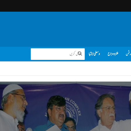
رٹس
طنز و مزاح
وسطی ایشیا