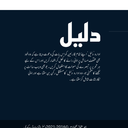
ادارہ ’دلیل‘ اپنے تمام قارئین کو اس بات کی دعوت دیتا ہے کہ وہ خود
بھی مختلف مسائل پر اپنی رائے کا کھل کر اظہار کریں اور اس کے لیے
ہر تحریر پر تبصرے کی سہولت کا استعمال کریں۔ جو بھی ویب سائٹ پر
لکھنے کا متمنی ہو، وہ ادارہ ’دلیل‘ کا مستقل رکن بن سکتا ہے اور اپنی
نگارشات شامل کرسکتا ہے۔
جملہ حقوق محفوظ ہیں © 2016-2021 دلیل (ڈاٹ پی کے)۔