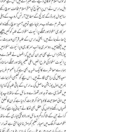
کہ لوگ اسلام کو گالی دینے سے گھبراتے ہیں اس لیے مولوی 
اہل مدارس نے اس پر احتجاج کیا مگر اسلام مخالف سوچ رکھنے
ساہیوال بورڈ کے نتائج کے مطابق آرٹس گروپ کے پہلی تما
اب شرم سے ڈوب مرنا چاہیے توہین آمیز سوچ رکھنے والوں، 
سرکاری سکولز اورمہنگے پرائیوٹ سکولز کے طلبہ کو کہیں پیچھے
پڑھائے جاتے ہیں، یعنی مدارس کے طلبہ قرآن وحدیث کے اپن
میں بیٹھتے ہیں. دوسری جانب سرکاری و پرائیوٹ سکولز می
پوزیشنز اس لیے بھی حیران کن ہیں کہ انھوں نے تھوڑے وقت
پرائیوٹ سکولز کی طرح انھیں اعلی تعلیم یافتہ اور مہنگے اسات
ہمارے معاشرے کا ایک المیہ یہ بھی ہے کہ بالعموم غریب گ
سعید پھل کی ریڑھی لگاتے ہیں. اس بچے کو تعلیمی اخراجات 
بھر میں اول پوزیشن حاصل کی. مدارس کے باقی طلبہ کی کہ
میں تھوڑی سے توجہ اور تھوڑے وسائل کے ساتھ ٹاپ پوز
میں اپنی صلاحیت کا لوہا منوا کر ثابت کر دیا ہے کہ ان کا
فہمیاں رکھنے والوں کی عقل بھی ٹھکانے آجانی چاہیے کہ وہ خو
کرائے جن کے شاگرد کم وسائل اور جزوقتی تیاری کے سات
حکومت اگر ملک میں معیار تعلیم کو بہتر بنانا چاہتی ہے تو م
ہیں، ان کی خدمت میں عرض ہے کہ ذرا اس طرف بھی نظرڈالی