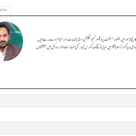
تمام تحا
او کالج لاہور میں بطور اسسٹنٹ پروفیسر کمیونیکیشن اسٹڈیز خدمات سرانجام دے رہے ہیں۔
ی ہیڈ کوارٹر دوہا قطر میں میڈیا ٹریننگ کورس کیا۔ کئی اخبارات اور رسائل میں سینکڑوں