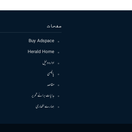
صفحات
Buy Adspace
Herald Home
ادارہ دلیل
پالیسی
مقاصد
ہدایات برائے تحریر
ہمارے لکھاری