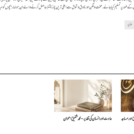
طور پر تسلیم کیا جائے. محنت و لگن اور ذوق و شوق سے اعلی ترین پوزیشنز حاصل کرنے والے ان ہونہار بچوں کو مبا
وزیر
اور مساجد
عادت اور انسان کی تقدیر – محمد شفیق اعوان