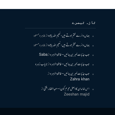
تازہ تبصرے
جہاں دائرے ختم ہوتے ہیں- نعیم اللہ باجوہ
از
طاہرہ مسعود
جہاں دائرے ختم ہوتے ہیں- نعیم اللہ باجوہ
از
طاہرہ مسعود
جب جذبات خبر بن جائیں – فاطمۃالزہرہ
از
Saba
جب جذبات خبر بن جائیں – فاطمۃالزہرہ
از
نایاب زہرہ
جب جذبات خبر بن جائیں – فاطمۃالزہرہ
از
Zahra khan
اس خاندان کا اصل مجرم کون! – عبدالغفار بگٹی
از
Zeeshan majid