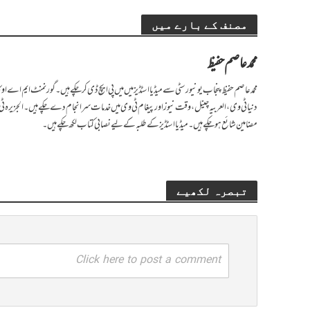
مصنف کے بارے میں
محمد عاصم حفیظ
محمد عاصم حفیظ پنجاب یونیورسٹی سے میڈیا اسٹڈیز میں میں پی ایچ ڈی کر چکے ہیں۔ گورنمنٹ ایم اے 
دنیا ٹی وی، العربیہ چینل، وقت نیوز اور پیغام ٹی وی میں خدمات سرانجام دے چکے ہیں۔ الجزیرہ ٹی و
مضامین شائع ہو چکے ہیں۔ میڈیا اسٹڈیز کے طلبہ کے لیے نصابی کتاب لکھ چکے ہیں۔
تبصرہ لکھیے
Click here to post a comment