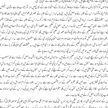
کو گالی دے کر کام چلا لیتے ہیں. یہی حرکت وفاقی وزیراطلاعات نے بھی کی تھی.
 والوں کو گزشتہ دنوں سامنے آنے والے میٹرک بورڈز کے امتحانات کے نتائج میں منہ توڑ جواب ملا ہے. ملتان، فیصل آ
م پوزیشنز مدارس کے طلبہ نے حاصل کی ہیں. جی ہاں! مدارس کے طلبہ نے عصری علوم میں بھی اپنی ذہانت کا لوہا من
سیکولر طبقے، اور مدارس و اہل دین پر تنقید کرنے والے نام نہاد سکالرز کو. مدارس کے طلبہ نے اربوں کے فنڈز است
 چھوڑ ا ہے. شاید آپ کے علم میں ہو کہ مدارس میں سکول کی تعلیم سے متعلقہ انگریزی، ریاضی اور دیگر مضامین جزو وقتی ان
ے نصاب کی تعلیم کے ساتھ ساتھ کچھ وقت عصری تعلیم کو دیتے ہیں بلکہ اکثر تو آخری ایک دو ماہ میں تیاری کرکے ا
ں طلبہ و طالبات کی مکمل توجہ اور وقت صرف اور صرف امتحان کی تیاری کے لیے استعمال ہوتا ہے۔ مدارس کے طلبہ 
، کم وسائل، اور اپنی دینی تعلیم کے ساتھ ساتھ یہ کارنامے سرانجام دیے ہیں ۔ یہ حقیقت بھی اپنی جگہ کہ بڑے سرک
ذہ کی خدمات بھی میسر نہیں ہوتیں کیونکہ مدارس کچھ زیادہ معاوضہ نہیں دے پاتے.
ھرانوں کے بچے ہی مدارس میں زیر تعلیم ہوتے ہیں. ساہیوال بورڈ میں اول پوزیشن حاصل کرنے والے محمد مصعب کے و
نہ ہونے کی وجہ سے سکول سے ہٹوا کر مدرسے میں داخل کرایا گیا تو اس نے اپنی ذہانت کے بل بوتے پر کم ترین وسائل 
انیاں بھی اس سے ملتی جلتی ہیں کہ ایسے غریب گھرانوں کے بچے کہ جن کے پاس سکول جانے کے وسائل تک نہیں تھے، 
یشنز حاصل کرنے میں کامیاب رہے. مدارس کے ان طلبہ نے حکومت کے بنائے گئے نظام تعلیم، نصاب اور طریقہ 
 تعلق ’’ جہالت کی فیکٹریوں‘‘ سے نہیں بلکہ علم و شعور کے سرچشموں سے ہے. مدارس، علمائے کرام اور اہل دین کے بارے
د کو ماڈرن سکالر بننے کے شوق میں تنقید بند کریں بلکہ حکومت کو چاہیے کہ اپنی تعلیمی ماہرین کی مدارس کے ان اساتذہ سے
ھ ٹاپ پوزیشنز حاصل کرنے میں کامیاب رہے.
دارس کے ہونہار طلبہ کی بھی سرکاری سطح پر بھرپور سرپرستی کی جائے. خاد م اعلی صاحب اکثر ذہین طلبہ کی حوصلہ افزائی کرت
ں. ہمارے معاشرے کی بہتری اور ملکی ترقی کا راز بھی یہی ہے کہ اہل دین کے بارے میں غلط فہمیوں اور منفی پرو