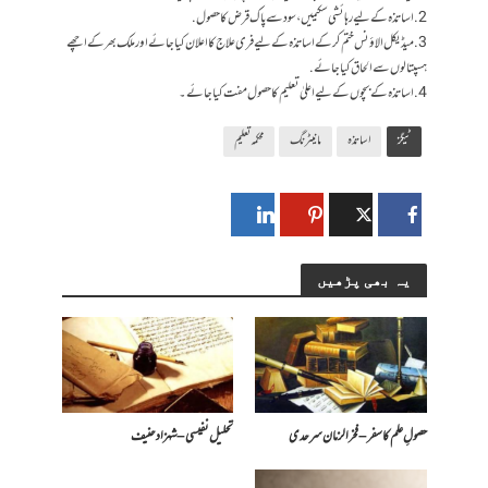
2. اساتذہ کے لیے رہائشی سکیمیں، سود سے پاک قرض کا حصول.
3. میڈیکل الاؤنس ختم کرکے اساتذہ کے لیے فری علاج کا اعلان کیا جائے اور ملک بھر کے اچھے
ہسپتالوں سے الحاق کیا جائے.
4. اساتذہ کے بچوں کے لیے اعلیٰ تعلیم کا حصول مفت کیا جائے۔
ٹیگز
اساتذہ
مانیٹرنگ
محکمہ تعلیم
یہ بھی پڑھیں
حصولِ علم کا سفر – فخرالزمان سرحدی
تحلیل نفیسی – شہزاد حنیف