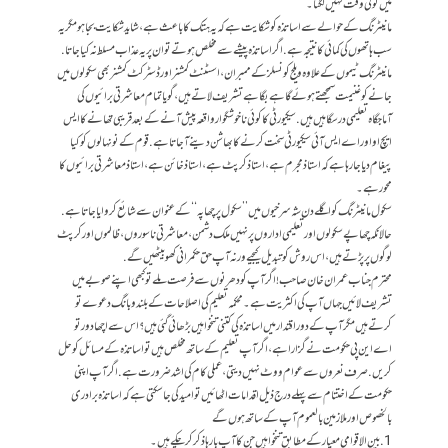
میں کوئی وقت نہیں لگتا۔
مانیٹرنگ کے حوالے سے اساتذہ کو شکایت ہے کہ یہ ہتک کا باعث ہے، شاید شکایت بجا ہو مگر یہ
سب ہاتھوں کی کمائی کا نتیجہ ہے. اگر اساتذہ پیشے سے مخلص ہوتے تو ان پر یہ عذاب مسلط نہ کیا جاتا.
مانیٹرنگ ٹیموں کے علاوہ ویلج کونسلز کے ممبران، اسسٹنٹ کمشنر اور ڈسٹرکٹ کمشنر بھی سکولوں میں
جانے کو غنیمت سمجھتے ہوئے گاہے بگاہے تشریف لاتے ہیں،گویا تمام معاشرتی برائیوں کی
آماجگاہ تعلیمی درسگاہیں ہیں. سیکیورٹی کا کوئی ناخوشگوار واقعہ پیش آنے کے بعد قریبی تھانے کا ایس
ایچ او اور اے ایس آئی سیکیورٹی سخت کرنے کا بھاشن دینے آجاتا ہے. قوم کے نونہالوں کو کیا
پیغام دیا جارہا ہے کہ استاذ مجرم ہے، استاذ کرپٹ ہے، استاذ خائن ہے، استاذ معاشرتی برائیوں کا
محور ہے۔
سکول مانیٹرنگ کو اگلے دن شہ سرخیوں میں ’’سکول پر چھاپہ ‘‘ کے عنوان سے شائع کروایا جاتا ہے.
حالانکہ چھاپے سکولوں اور تعلیمی اداروں پر نہیں ملک دشمن، معاشرتی ناسوروں، ظالموں اور کرپٹ
لوگوں پر پڑتے ہیں، اس روش کو تبدیل کیجیے ورنہ آپ حق حکمرانی کھو بیٹھیں گے.
محترم جناب عمران خان صاحب! اگر آپ کو دھرنوں سے فرصت ملے تو کبھی اپنے صوبے میں
تشریف لائیں جہاں آپ کی اکثریت ہے۔ محکمہ تعلیم کی اصلاحات کے بلند و بانگ دعوے تو
کرتے ہیں مگر آپ کے دور اقتدار میں اساتذہ کی کتنی تنخواہیں بڑھائی گئی ہیں؟ اس سے اچھا دور تو
اے این پی حکومت نے گزارا ہے، اگر آپ تعلیم کے ساتھ مخلص ہیں تو اساتذہ کے مسائل کو حل
کریں. صرف نعروں سے عوام ووٹ نہیں دیتی، عملی کام کی اشد ضرورت ہے. اگر آپ اپنی
حکومت کے اختتام سے پہلے درج ذیل اقدامات اٹھائیں تو امید کی جاسکتی ہے کہ اساتذہ برادری
بالخصوص اور ملازمین بالعموم آپ کے ساتھ ہوں گے
1. بین الاقوامی معیار کے مطابق تنخواہیں جن کا آپ بارہا ذکر کر چکے ہیں۔