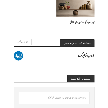
پیسہ سب کچھ – امیرجان حقانی
تمام تحاریر دیکھیں
مصنف کے بارے میں
ویب ڈیسک
تبصرہ لکھیے
Click here to post a comment