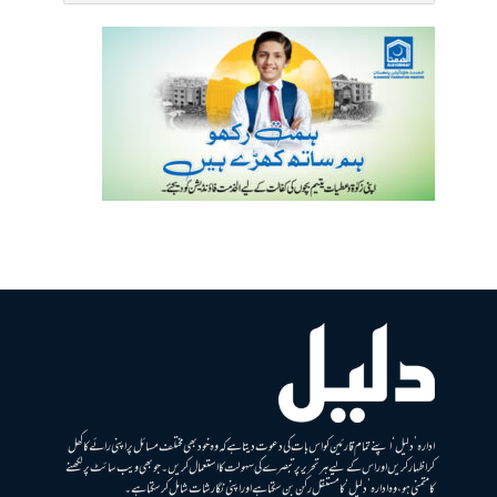
ادارہ ’دلیل‘ اپنے تمام قارئین کو اس بات کی دعوت دیتا ہے کہ وہ خود بھی مختلف مسائل پر اپنی رائے کا کھل
کر اظہار کریں اور اس کے لیے ہر تحریر پر تبصرے کی سہولت کا استعمال کریں۔ جو بھی ویب سائٹ پر لکھنے
کا متمنی ہو، وہ ادارہ ’دلیل‘ کا مستقل رکن بن سکتا ہے اور اپنی نگارشات شامل کرسکتا ہے۔