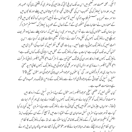
آسکی۔ محکمہ صحت اور تعلیم میں اس حد تک تبدیلی آئی کہ ملازمین کی حاضری کو یقینی بنایا گیا، صوبہ بھر
میں مرحلہ وار بائیو میٹرک کی تنصیب اس کی عملی مثال تھی، تاہم ہسپتالوں میں پہلے اور کالجوں میں
دوسرے نمبر پر یہ سسٹم فلاپ ہوگیا. کہیں تو مسیحائوں نے توہین آمیز رویہ کہا تو کالجوں میں قوم
کے معماروں نے مطالبات کی منظوری کے آگے ڈھال کے طور پر بائیو میٹرک سسٹم مسترد کر
دیا. جہاں تک سکولوں کی بات ہے تو اس میں دوسری رائے نہیں کہ اساتذہ پہلے سے زیادہ شریف
ہوچکے ہیں، مانیٹرنگ ٹیموں کی نقل و حرکت نے استاذ کو تعلیمی اوقات کا پابند کردیا ہے. اس پر
بحث نہیں کہ مانیٹرنگ ہونی چاہیے یا نہیں۔ یہ بات بھی محل نظر نہیں کہ نصاب کی انگریزی میں
تنفیذ کس حد تک ٹھیک ہے؟ بات یہ ہے کہ مانیٹرنگ کے عمل میں استاذ کی ہتک کہاں تک ہے؟
مانیٹرنگ ٹیموں کا دائرہ کار اور ان کی فنڈنگ معنی خیز ہے. ڈسٹرکٹ ایجوکیشن آفیسر، ڈپٹی ڈسٹرکٹ
ایجوکیشن آفیسر، اے ڈی او، ایس ڈی او سرکل کی موجودگی میں مانیٹرنگ ٹیموں کا قیام چہ معنی
دارد؟ بھاری بھر کم وظیفوں اور’’ کی‘‘ پوسٹوں پر موجود افسران بالا کی موجودگی اور سکول سطح پر 19
سکیل پرنسپل کی تعیناتی کے باوجود قومی خزانے سے مانیٹرنگ کے نام پر فنڈنگ ہر محب وطن کے
لیے وضاحت طلب ہے۔
کیا یہ ممکن نہیں کہ ضلعی سطح پر موجود آفیسرز اور سکول کے ہیڈ ماسٹر و پرنسپل کے دائرہ کار میں
وسعت لاکر مانیٹرنگ کو ختم کیا جائے اور مانیٹرنگ ٹیموں پر اٹھنے والے بھاری بھر کم اخراجات
(دفاتر، سواریاں ، پیٹرول اور تنخواہیں) میں کمی لائی جائے. مانیٹرنگ سے ہیڈ ماسٹر و پرنسپل کو پابند کیا
گیا ہے تو صرف ہیڈ ماسٹر و پرنسل صاحبان ہی کے اختیارات میں توسیع کر کے ان کے چیک اینڈ
بیلنس کو مظبوط اور فعال کرکے مانیٹرنگ کا خاتمہ کیا جا سکتا ہے. خدشہ ہے کہ مانیٹرنگ کا نظام
سیاسی نظام کی بساط لپٹنے سے تہہ و بالا ہو جائے گا اور حکومتوں کی ترجیحات اور پالیسیاں تبدیل ہونے