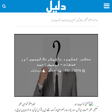
ہوم
<<
محکمہ تعلیم، مانیٹرنگ ٹیمیں اور خدشات - توصیف احمد
محکمہ تعلیم، مانیٹرنگ ٹیمیں اور
خدشات – توصیف احمد
11/10/2016
تبصرہ لکھیے
ویب ڈیسک
خیبرپختونخوا مین محکمہ
تعلیم، محکمہ صحت، پولیس، اور پٹوار خانہ خصوصی ٹارگٹ تھے جن پر فوکس کیا گیا، تاہم نمایاں تبدیلی نہ