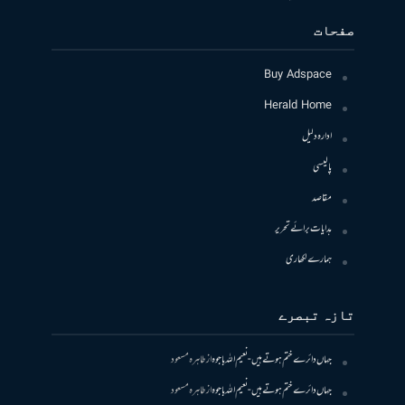
صفحات
Buy Adspace
Herald Home
ادارہ دلیل
پالیسی
مقاصد
ہدایات برائے تحریر
ہمارے لکھاری
تازہ تبصرے
جہاں دائرے ختم ہوتے ہیں- نعیم اللہ باجوہ
از
طاہرہ مسعود
جہاں دائرے ختم ہوتے ہیں- نعیم اللہ باجوہ
از
طاہرہ مسعود