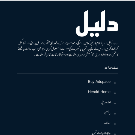
ادارہ ’دلیل‘ اپنے تمام قارئین کو اس بات کی دعوت دیتا ہے کہ وہ خود بھی مختلف مسائل پر اپنی رائے کا کھل
کر اظہار کریں اور اس کے لیے ہر تحریر پر تبصرے کی سہولت کا استعمال کریں۔ جو بھی ویب سائٹ پر لکھنے
کا متمنی ہو، وہ ادارہ ’دلیل‘ کا مستقل رکن بن سکتا ہے اور اپنی نگارشات شامل کرسکتا ہے۔
صفحات
Buy Adspace
Herald Home
ادارہ دلیل
پالیسی
مقاصد
ہدایات برائے تحریر