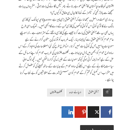
بلتستان کو باقاعدہ پاکستان کاآئینی صوبے بناتے، پھر ٹیکس لگانے کی بات ہوتی۔ مگر یہاں یہ بات
سمجھنے سے بالاتر تھی کہ ٹیکسز کے نفاذ کا خیال ہی وفاق کو کیوں آیا؟
یہ ساری بحث دراصل یہ سمجھانا ہے کہ آئینی حقوق بڑی چیز ہے، دودھ پیتا بچہ اچانک نئی گاڑی
مانگ لے گا تو کیا کوئی اس کو کوئی لاکھوں کی گاڑی خرید کے دے گا؟ کبھی نہیں ۔ٹھیک اسی طرح
یہاں بھی سیدھے آئینی حقوق کی بات کرنا جیسے بچے کی گاڑی مانگنے کے مترادف ہے۔ ذرا سوچیے
عام عوام کو آئینی حقوق سے کیا لینا دینا۔ ایک غریب کو تو زندگی پرسکون گزارنے کے لیے
سہولیات چاہییں جس کی کوئی بات نہیں کرتا۔ الٹا طرح طرح کی نئی اصطلاحات کی ایجاد کرکے اس
سادہ لوح عوام کو الجھن میں ڈال دیا جاتا ہے۔گلگت بلتستان کی غریب عوام کو اپنے مسائل کے
حل کے لیے آواز بلند کرنی ہوگی کیونکہ سہولیات کے بغیر زندگی گزارنا ممکن نہیں۔ کچھ لوگ اپنی
سیاست چمکانے کے لیے اس خطے کی سادہ عوام کے جذبات کے ساتھ کھیلنے کی کوشش کرتے
ہیں مگر اب اس کھیل کو ختم کر کے عوام کو ان سستی شہرت کے متلاشیوں کو بے نقاب کرنا
چاہیے ۔
ٹیگز
آئینی حقوق
دریائے سندھ
گلگت بلتستان
یہ بھی پڑھیں