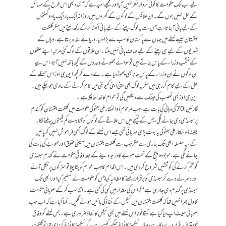
لیے اب تک حکومت کا کوئی کردار نظر نہیں آیا اور مجھے امید ہے کہ آئندہ بھی اس طرح کے مسائل
کے حل نہیں ہوں گے۔ ان علاقوں کے لوگوں کے گھروں میں روزانہ ایک بار ایک یا دو گھنٹوں
کے لیے پانی آجاتا ہے جس سے یہ لوگ پینے کے لیے پانی اکھٹا کر کے رکھ لیتے ہیں مگر گلگت
بلتستان جیسے خطے میں جہاں سے پاکستان کا سب سے بڑا دریا، دریائے سندھ بہتا ہے، وہاں کے
شہریوں کے لیے ہی پینے کے لیے صاف پانی نہیں ملتا۔ ان علاقوں کے لوگ کئی مرتبہ اپنے حلقوں
کے منتخب وزراء کے پاس جاتے ہیں تو سوائے جھوٹے وعدوں کے کچھ ہاتھ نہیں آتا، اس لیے
ان لوگوں نے ان وزراء کے پاس جانا بھی چھوڑ دیا ہے۔ لے دے کرکچھ این جی اوز اس مسئلے کے
حل کے لیے کام کر رہی ہیں مگر یہ لوگ بھی اپنی اپنی کمیونٹی میں کام کرنے کے عادی ہوچکے ہیں۔
این جی اوز بھی تعصب کی عینک سے دیکھیں گی تو عوام کا خدا حافظ ہے۔
قارئین ! 70 کی دہائی کی بات ہے، جب مرحوم ذوالفقار علی بھٹو کی حکومت میں گلگت بلتستان کو گندم
پر سبسڈی دی جانے لگی، جس کے نتیجے میں اس علاقے کے لوگوں کو آٹا بہت کم قیمتوں پر ملنے لگا۔
یقینا ذولفقار علی بھٹو کی یہ بہت بڑی مہربانی تھی جسے اس خطے کے لوگ کبھی فراموش نہیں کرپائیں
گے، یہ سلسلہ ابھی تک جاری ہے مگر جب سے گلگت بلتستان میں آئینی حقوق اور صوبے کی بات کی
جانے لگی ہے، موجودہ پیکج کے تحت صوبے کا درجہ دینے کے بعد وفاقی حکومت نے گندم سبسڈی
کو ختم کرنے کی کوششیں شروع کردی ہیں۔ اس اقدام کا جب عوام کو پتا چلا تو سڑکوں پر نکل آئے
اور دھرنے دے کر سبسڈی کو برقرار رکھنے کا مطالبہ کیا جس کو حکومت نے تسلیم کیا اور ابھی تک
سبسڈی پر گندم دی جا رہی ہے مگر اس کی مقدار میں کمی کی گئی ہے۔ اتنا سب کرکے صوبائی حکومت
کا دل بھرا نہیں تھا کہ گلگت بلتستان میں ٹیکس کے نفاذ کی باتیں ہونے لگیں۔ کہا گیا ہے کہ اب جب
صوبائی سیٹ اپ دیا گیا ہے تو قانونا اس خطے میں بھی ٹیکس کا نفاذ ضروری ہے۔ جس خطے کو وفاق
خود متنازعہ قرار دے چکا ہے، وہاں ٹیکسز کا نفاذ ممکن کیسے ہے، اگر ٹیکسز کا نفاذ کرنا ہی تھا تو گلگت