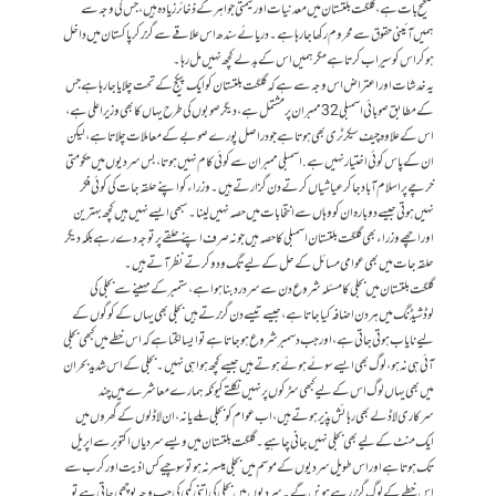
صحیح بات ہے، گلگت بلتستان میں معدنیات اور قیمتی جواہر کے ذخائر زیادہ ہیں، جس کی وجہ سے
ہمیں آئینی حقوق سے محروم رکھا جا رہا ہے۔ دریائے سندھ اس علاقے سےگزر کر پاکستان میں داخل
ہو کر اس کو سیراب کرتا ہے مگر ہمیں اس کے بدلے کچھ نہیں مل رہا۔
یہ خدشات اور اعتراض اس وجہ سے ہے کہ گلگت بلتستان کو ایک پیکج کے تحت چلایا جارہا ہے جس
کے مطابق صوبائی اسمبلی 32 ممبران پر مشتمل ہے، دیگر صوبوں کی طرح یہاں کا بھی وزیر اعلی ہے،
اس کے علاوہ چیف سیکرٹری بھی ہوتا ہے جو دراصل پورے صوبے کے معاملات چلاتا ہے، لیکن
ان کے پاس کوئی اختیار نہیں ہے. اسمبلی ممبران سے کوئی کام نہیں ہوتا، بس سردیوں میں حکومتی
خرچے پر اسلام آباد جا کر عیاشیاں کرتے دن گزارتے ہیں۔ وزرا ء کو اپنے حلقہ جات کی کوئی فکر
نہیں ہوتی جیسے دوبارہ ان کو وہاں سے انتخابات میں حصہ نہیں لینا۔ سبھی ایسے نہیں ہیں کچھ بہترین
اور اچھے وزراء بھی گلگت بلتستان اسمبلی کا حصہ ہیں جو نہ صرف اپنے حلقے پر توجہ دے رہے بلکہ دیگر
حلقہ جات میں بھی عوامی مسائل کے حل کے لیے تگ و دو کرتے نظر آتے ہیں۔
گلگت بلتستان میں بجلی کا مسئلہ شروع دن سے سردرد بنا ہوا ہے، ستمبر کے مہینے سے بجلی کی
لوڈشیڈنگ میں ہردن اضافہ کیا جاتا ہے، جیسے تیسے دن گزرتے ہیں بجلی بھی یہاں کے کوگوں کے
لیے نایاب ہوتی جاتی ہے، اور جب دسمبر شروع ہوجاتا ہے تو ایسا لگتا ہے کہ اس خطے میں کبھی بجلی
آئی ہی نہ ہو، لوگ بھی ایسے سوئے ہوئے ہوتے ہیں جیسے کچھ ہوا ہی نہیں۔ بجلی کے اس شدید بحران
میں بھی یہاں لوگ اس کے لیے کبھی سڑکوں پر نہیں نکلتے کیونکہ ہمارے معاشرے میں چند
سرکاری لاڈلے بھی رہائش پذیر ہوتے ہیں، اب عوام کو بجلی ملے یا نہ، ان لاڈلوں کے گھروں میں
ایک منٹ کے لیے بھی بجلی نہیں جانی چاہیے۔گلگت بلتستان میں ویسے سردیاں اکتوبر سے اپریل
تک ہوتا ہے اور اس طویل سردیوں کے موسم میں بجلی میسر نہ ہو تو سوچیے کس اذیت اور کرب سے
اس خطے کے لوگ گزر رہے ہونں گے۔ سردیوں میں بجلی کی اتنی کمی کی جب وجہ پوچھی جاتی ہے تو