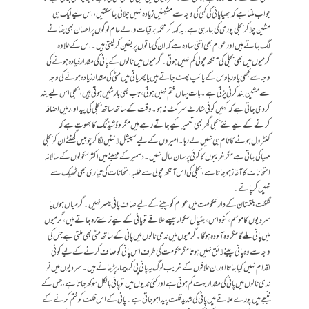
جواب ملتا ہے کہ بھیا پانی کی کمی کی وجہ سے مشینیں زیادہ نہیں چلائی جاسکتیں، اس لیے ایک ہی
مشین چلا کر بجلی پوری کی جا رہی ہے. یہ کہہ کر محکمہ برقیات والے عام لوگوں پر احسان بھی جتانے
لگ جاتے ہیں اور عوام بھی اتنی سادہ ہے کہ ان کی باتوں پر یقین کرلیتی ہیں۔ اس کے علاوہ
گرمیوں میں بھی بجلی کی آنکھ مچولی کم نہیں ہوتی۔ گرمیوں میں نالوں کے پانی کی مقدار ذیادہ ہونے کی
وجہ سے کبھی پاور ہاوس کے پائپ پھٹ جاتے ہیں یا پھر پانی میں مٹی کی مقدار زیادہ ہونے کی وجہ
سے مشین بند کرنی پڑتی ہے۔ بات یہاں ختم نہیں ہوتی، جب بھی بارشیں ہوتی ہیں، بجلی اس لیے بند
کردی جاتی ہے کہ کہیں کوئی شارٹ سرکٹ نہ ہو۔ وقت کے ساتھ ساتھ بجلی کی پیداوار میں اضافہ
کرنے کے لیے نئے بجلی گھر بھی تعمیر کیے جاتے رہے ہیں مگر لوڈشیڈنگ کا بھوت ہے کہ
کنٹرول ہونے کا نام ہی نہیں لے رہا۔ امیر وں کے لیے سپیشل لائنیں لگاکر چوبیس گھنٹے ان کو بجلی
مہیا کی جاتی ہے مگر غریبوں کا کوئی پرسان حال نہیں۔ دسمبر کے مہینے میں اکثر سکولوں کے سالانہ
امتحانات کا آغاز ہو جاتا ہے، بجلی کی اس آنکھ مچولی سے طلبہ امتحانات کی تیاری بھی ٹھیک سے
نہیں کرپاتے۔
گلگت بلتستان کے دارلحکومت میں عوام کوپینے کے لیے صاف پانی میسر نہیں۔گرمیاں ہوں یا
سردیوں کا موسم، کنوداس،جٹیال سکوار جیسے علاقے تو پانی کے لیے ترستے رہ جاتے ہیں،گرمیوں
میں پانی ملے گا مگر وہ آلودہ ہوگا۔گرمیوں میں ندی نالوں میں پانی کے ساتھ مٹی بھی ملتی ہے جس کی
وجہ سے وہ پانی پینے لائق نہیں ہوتا مگر حکومت کی طرف اس پانی کو صاف کرنے کے لیے کوئی
اقدام نہیں کیا جاتا اور ان علاقوں کے غریب لوگ یہ پانی پی کر بیمار پڑ جاتے ہیں۔ سردیوں میں تو
ندی نالوں میں پانی کی مقدار بہت کم ہوتی ہے اور کئی ندیوں میں تو پانی بالکل سوکھ جاتا ہے، جس کے
نتیجے میں پورے علاقے میں پانی کی شدید قلت پیدا ہو جاتی ہے۔ پانی کے اس قلت کوختم کرنے کے