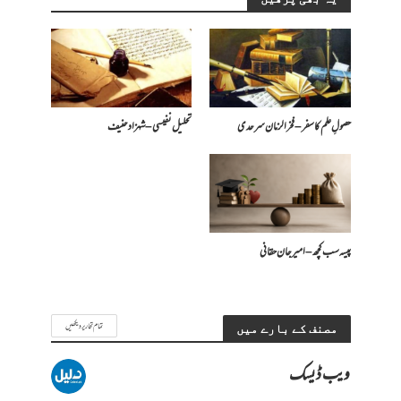
حصولِ علم کا سفر – فخرالزمان سرحدی
تحلیل نفیسی – شہزاد حنیف
پیسہ سب کچھ – امیرجان حقانی
تمام تحاریر دیکھیں
مصنف کے بارے میں
ویب ڈیسک