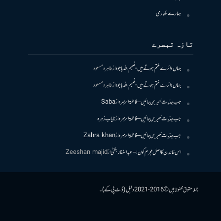
ہمارے لکھاری
تازہ تبصرے
جہاں دائرے ختم ہوتے ہیں- نعیم اللہ باجوہ
از
طاہرہ مسعود
جہاں دائرے ختم ہوتے ہیں- نعیم اللہ باجوہ
از
طاہرہ مسعود
جب جذبات خبر بن جائیں – فاطمۃالزہرہ
از
Saba
جب جذبات خبر بن جائیں – فاطمۃالزہرہ
از
نایاب زہرہ
جب جذبات خبر بن جائیں – فاطمۃالزہرہ
از
Zahra khan
اس خاندان کا اصل مجرم کون! – عبدالغفار بگٹی
از
Zeeshan majid
جملہ حقوق محفوظ ہیں © 2016-2021 دلیل (ڈاٹ پی کے)۔