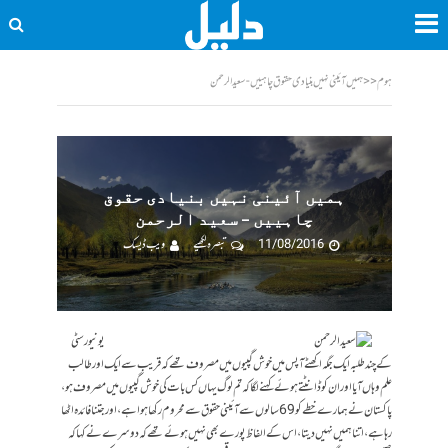
ہوم
<<
ہمیں آئینی نہیں بنیادی حقوق چاہییں - سعید الرحمن
ہمیں آئینی نہیں بنیادی حقوق
چاہییں – سعید الرحمن
11/08/2016
تبصرہ لکھیے
ویب ڈیسک
یونیورسٹی
کے چند طلبہ ایک جگہ اکھٹے آپس میں خوش گپیوں میں مصروف تھے کہ قریب سے ایک اور طالب
علم وہاں آیا اور ان کو ڈانٹتے ہوئے کہنے لگا کہ تم لوگ یہاں کس بات کی خوش گپیوں میں مصروف ہو،
پاکستان نے ہمارے خطے کو 69 سالوں سے آئینی حقوق سے محروم رکھا ہوا ہے، اور جتنا فائدہ اٹھا
رہا ہے، اتنا ہمیں نہیں دیتا، اس کے الفاظ پورے بھی نہیں ہوئے تھے کہ دوسرے نے کہا کہ