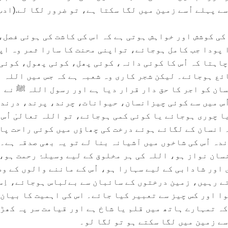
ے پہلے اُسے زمین میں لگا سکتا ہے، تو ضرور لگا لے.(ادب
کی کوشش اور خواہش ہوتی ہے کہ اس کی کاشت کی ہوئی فصل،
 پودا جب کامل ہوجائے، تواپنی محنت کا سارا ثمر وہ اپ
چاہتا کہ اُس کا کوئی دانہ، کوئی پھل، کوئی پھول، کوئی
ئع ہوجائے۔ لیکن شجر کاری وہ شعبہ ہے کہ جس میں اللہ
سان کو اجر کا حق دار قرار دیا ہے اور رسول اللہ ﷺ نے 
ُس میں سے کوئی چیزانسان، حیوانات، چرند، پرند، درند
یا چوری ہوجائے یا کوئی کمی ہوجائے، تو اللہ تعالیٰ اُس 
۔ انسان کے لگائے ہوئے درخت کی چھاؤں میں کوئی راحت پا
دہ اُس کی شاخوں میں آشیانہ بنا لے تو یہ بھی صدقہ ہے۔ 
ان نواز ہو، اللہ کی ہر مخلوق کے لیے وسیلۂ رحمت ہو، 
اور شادابی کے لیے سہارا ہو، اُس کے ماننے والوں کے وط
تے رہیں، زمین درختوں کے سائبان سے بےلباس ہوجائے، اِس
وا اور کس چیز سے تعبیر کیا جائے۔ اس کی اہمیت کا بیان
کہ تمہارے ہاتھ میں قلم یا شاخ ہے اور قیامت سر پہ کھڑ
ے زمین میں لگا سکتے ہو تو لگا لو۔