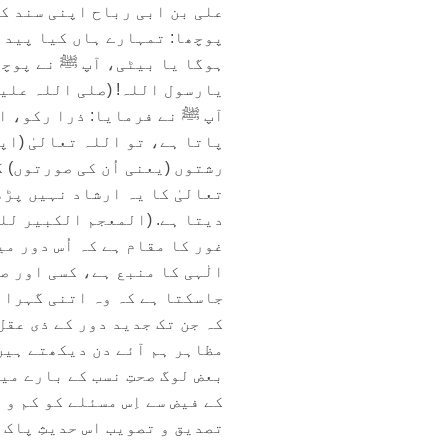
علی بن ابی رباح اپنی سند کے
پوچھا: تمہارے ہاں کیا پیدا 
ہوگا یا بیٹی، آپ ﷺ نے پوچھا
یارسول اللہ! (صلی اللہ علیک
آپ ﷺ نے فرمایا: ذرا رکو، ا
پاتا ہے، تو اللہ تعالیٰ (اپن
رشتوں (یعنی اُن کی صورتوں) 
تعالیٰ کا یہ ارشاد نہیں پڑھ
دیتا ہے. (المعجم الکبیر للطبرانی:
غور کا مقام ہے کہ اُس دور می
الٰہی کا منبع ہے، کسی اور ص
جاسکتا ہے کہ وہ اتنی گہرائ
کہ جن تک جدید دور کے ذی عقل
مظاہر ہم آئے دن دیکھتے ہیں
بعض لوگ صحتِ نسب کے بارے می
کے فیض سے اِس مسئلے کو کم و
تصدیق و تصویب اس حدیثِ پاک 