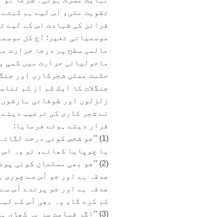
تقویت ملی، اس لیے ہم کہتے 
قرائن کی شہادت اس کے لیے ت
عالمی سطح پر درجۂ حرارت م
ماحولیاتی حرارت میں کمی یا
حکمت عملی شجرکاری اور جنگل
جنگلات کا ایک کم از کم تناس
زلزلوں اور طوفانی بارشوں م
نے شجر کاری کی ترغیب دیتے ہ
قرار دیتے ہوئے فرمایا:
(1) ’’جو شخص کوئی درخت لگا
یا چوپایا کھائے، تو وہ اس کے لیے
(2) ’’جو بھی مسلمان کوئی پو
صدقہ ہے اور جو اُس سے چوری ہ
صدقہ ہے اور جو پرندے اُس سے 
کم کرے گا، وہ بھی اُس کے لیے صدق
(3) ’’اگر قیامت سر پہ کھڑی