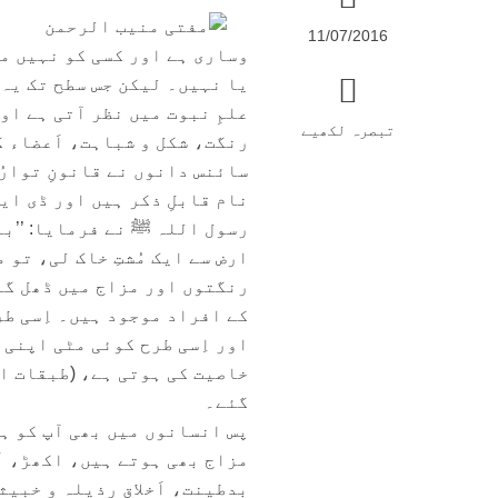
11/07/2016
وساری ہے اور کسی کو نہیں مع
یا نہیں۔ لیکن جس سطح تک یہ 
علمِ نبوت میں نظر آتی ہے ا
تبصرہ لکھیے
رنگت، شکل و شباہت، اَعضاء ک
نام قابلِ ذکر ہیں اور ڈی این
رسول اللہ ﷺ نے فرمایا: ’’بےش
ارض سے ایک مُشتِ خاک لی، تو 
رنگتوں اور مزاج میں ڈھل گئ
کے افراد موجود ہیں۔ اِسی ط
اور اِسی طرح کوئی مٹی اپنی
گئے۔
پس انسانوں میں بھی آپ کو ہ
مزاج بھی ہوتے ہیں، اکھڑ، اَڑ
بدطینت، اَخلاقِ رذیلہ و خبیث