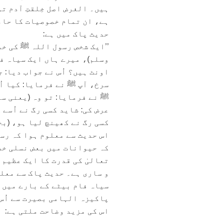
ہیں۔ الغرض اصل خِلقتِ آدم تو
ہے، ان تمام خصوصیات کا حام
حدیث پاک میں ہے:
’’ایک شخص رسول اللہ ﷺ کی خد
وسلم)، میرے ہاں ایک سیاہ فا
اونٹ ہیں؟ اُس نے جواب دیا: جی
سرخ، آپ ﷺ نے فرمایا: کیا اُ
ﷺ نے فرمایا: تو وہ (یعنی سر
عرض کی: شاید کسی رگ نے اُسے
کسی رگ نے کھینچ لیا ہو، (بخاری: 05
اس حدیث سے معلوم ہوا کہ رس
کہ حیوانات میں بعض نسلی خصو
تعالیٰ کی قدرت کا ایک عظیم 
و ساری ہے۔ حدیث پاک سے معلو
سیاہ فام بیٹے کے بارے میں ش
پاکیزہ الہامی بصیرت سے اُس 
اس کی مزید وضاحت ملتی ہے: