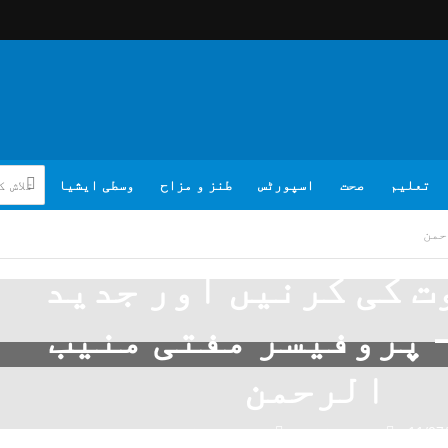
تعلیم
صحت
اسپورٹس
طنز و مزاح
وسطی ایشیا
حمن
وت کی کرنیں اور جدید
 پروفیسر مفتی منیب
الرحمن
11/07
تبصرہ لکھیے
مفتی منیب الرحمن