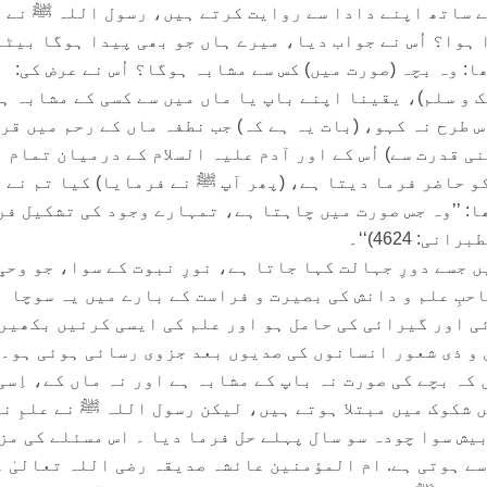
 ساتھ اپنے دادا سے روایت کرتے ہیں، رسول اللہ ﷺ نے اُ
ہوا؟ اُس نے جواب دیا، میرے ہاں جو بھی پیدا ہوگا بیٹا
: وہ بچہ (صورت میں) کس سے مشابہ ہوگا؟ اُس نے عرض کی:
 و سلم)، یقینا اپنے باپ یا ماں میں سے کسی کے مشابہ ہ
س طرح نہ کہو، (بات یہ ہے کہ) جب نطفہ ماں کے رحم میں قر
ی قدرت سے) اُس کے اور آدم علیہ السلام کے درمیان تمام
کو حاضر فرما دیتا ہے، (پھر آپ ﷺ نے فرمایا) کیا تم نے 
ا: ’’وہ جس صورت میں چاہتا ہے، تمہارے وجود کی تشکیل فر
 4624)‘‘۔
ں جسے دورِ جہالت کہا جاتا ہے، نورِ نبوت کے سوا، جو وحیِ
احبِ علم و دانش کی بصیرت و فراست کے بارے میں یہ سوچا
ی اور گیرائی کی حامل ہو اور علم کی ایسی کرنیں بکھیر
 و ذی شعور انسانوں کی صدیوں بعد جزوی رسائی ہوئی ہو۔ 
 کہ بچے کی صورت نہ باپ کے مشابہ ہے اور نہ ماں کے، اِسی
ں شکوک میں مبتلا ہوتے ہیں، لیکن رسول اللہ ﷺ نے علمِ ن
 بیش سوا چودہ سو سال پہلے حل فرما دیا ۔ اس مسئلے کی مز
سے ہوتی ہے. ام المؤمنین عائشہ صدیقہ رضی اللہ تعالیٰ 