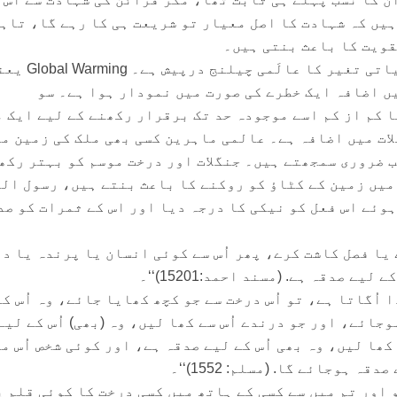
ہیں کہ شہادت کا اصل معیار تو شریعت ہی کا رہے گا، تاہ
قویت کا باعث بنتی ہیں۔
موسمیاتی تغیر: آج کل موسمیاتی تغیر کا عالَمی چیلنج درپ
یں اضافہ ایک خطرے کی صورت میں نمودار ہوا ہے۔ سو
 کم از کم اسے موجودہ حد تک برقرار رکھنے کے لیے ایک 
ات میں اضافہ ہے۔ عالمی ماہرین کسی بھی ملک کی زمین م
ب ضروری سمجھتے ہیں۔ جنگلات اور درخت موسم کو بہتر رکھ
یں زمین کے کٹاؤ کو روکنے کا باعث بنتے ہیں، رسول ال
وئے اس فعل کو نیکی کا درجہ دیا اور اس کے ثمرات کو صد
ئے یا فصل کاشت کرے، پھر اُس سے کوئی انسان یا پرندہ یا د
 صدقہ ہے. (مسند احمد:15201)‘‘۔
دا اُگاتا ہے، تو اُس درخت سے جو کچھ کھایا جائے، وہ اُس ک
وجائے، اور جو درندے اُس سے کھا لیں، وہ (بھی) اُس کے لیے
کھا لیں، وہ بھی اُس کے لیے صدقہ ہے، اور کوئی شخص اُس م
ہ ہوجائے گا. (مسلم: 1552)‘‘۔
 ہو اور تم میں سے کسی کے ہاتھ میں کسی درخت کا کوئی قلم ی