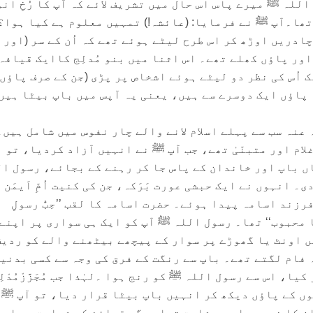
للہ ﷺ میرے پاس اس حال میں تشریف لائے کہ آپ کا رُخِ انو
تھا۔آپ ﷺ نے فرمایا: (عائشہ!) تمہیں معلوم ہے کیا ہوا؟
ادریں اوڑھ کر اس طرح لیٹے ہوئے تھے کہ اُن کے سر (اور 
اور پاؤں کھلے تھے۔ اس اثنا میں بنو مُدلِج کاایک قیافہ
 اچانک اُس کی نظر دو لیٹے ہوئے اشخاص پر پڑی (جن کے صرف پاؤں
یہ پاؤں ایک دوسرے سے ہیں، یعنی یہ آپس میں باپ بیٹا ہیں.
عنہ سب سے پہلے اسلام لانے والے چار نفوس میں شامل ہیں۔
ام اور متبنّیٰ تھے، جب آپ ﷺ نے انہیں آزاد کردیا، تو
اں باپ اور خاندان کے پاس جا کر رہنے کے بجائے، رسول ا
 انہوں نے ایک حبشی عورت بَرَکہ، جن کی کنیت اُمِّ اَیمَن 
فرزند اسامہ پیدا ہوئے۔ حضرت اسامہ کا لقب ’’حِبُّ رسولِ
ا محبوب‘‘ تھا۔ رسول اللہ ﷺ آپ کو ایک ہی سواری پر اپنے
 اونٹ یا گھوڑے پر سوار کے پیچھے بیٹھنے والے کو ردیف
 فام لگتے تھے۔ باپ سے رنگت کے فرق کی وجہ سے کسی بدنی
یا، اس سے رسول اللہ ﷺ کو رنج ہوا ۔لہٰذا جب مُجَزَّزْمُدْلِج
ں کے پاؤں دیکھ کر انہیں باپ بیٹا قرار دیا، تو آپ ﷺ 
ن کا نسب پہلے ہی ثابت تھا، مگر قرائن کی شہادت سے اس 