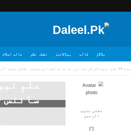
بلاگز
کالم
ہیڈلائنز
نقطہ نظر
عالم اسلام
ہوم
<<
علمِ نبوت کی کرنیں اور جدید سائنس - پروفیسر مفتی منیب الر
علمِ نب
سائنس –
مفتی منیب
الرحمن
/2016