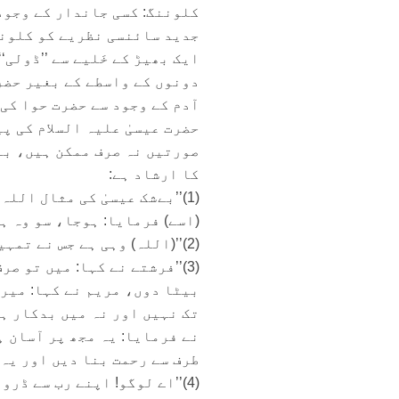
جدید سائنسی نظریے کو کلونن
ایک بھیڑ کے خَلیے سے ’’ڈولی
دونوں کے واسطے کے بغیر حضرت
آدم کے وجود سے حضرت حوا کی
حضرت عیسیٰ علیہ السلام کی پ
صورتیں نہ صرف ممکن ہیں، بلک
کا ارشاد ہے:
(1)’’بےشک عیسیٰ کی مثال الل
(اسے) فرمایا: ہوجا، سو وہ ہوگیا
(2)’’(اللہ) وہی ہے جس نے تمہیں ایک جان سے پیدا کیا (الاعراف:189)‘‘۔
(3)’’فرشتے نے کہا: میں تو 
بیٹا دوں، مریم نے کہا: میر
تک نہیں اور نہ میں بدکار ہوں،
نے فرمایا: یہ مجھ پر آسان 
طرف سے رحمت بنا دیں اور یہ اللہ
(4)’’اے لوگو! اپنے رب سے ڈر