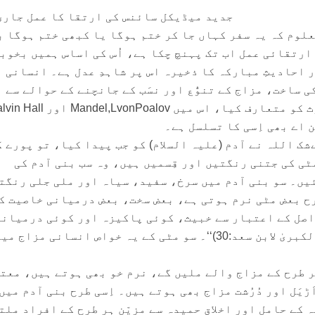
جدید میڈیکل سائنس کی ارتقا کا عمل جاری
لوم کہ یہ سفر کہاں جا کر ختم ہوگا یا کبھی ختم ہوگا ب
ارتقائی عمل اب تک پہنچ چکا ہے، اُس کی اساس ہمیں بخوب
ور احادیثِ مبارکہ کا ذخیرہ اس پر شاہدِ عدل ہے۔ انسانی
ی ساخت، مزاج کے تنوُّع اور نسَب کے جانچنے کے حوالے سے
 اے بھی اِسی کا تسلسل ہے۔
ک اللہ نے آدم (علیہ السلام) کو جب پیدا کیا، تو پورے کُر
مٹی کی جتنی رنگتیں اور قِسمیں ہیں، وہ سب بنی آدم کی
یں۔ سو بنی آدم میں سرخ، سفید، سیاہ اور ملی جلی رنگت
رح بعض مٹی نرم ہوتی ہے، بعض سخت، بعض درمیانی خاصیت ک
 اصل کے اعتبار سے خبیث، کوئی پاکیزہ اور کوئی درمیانی
خاصیت کی ہوتی ہے، (طبقات الکبریٰ لابن سعد:30)‘‘۔ سو مٹی کے یہ خواص انسانی مز
ر طرح کے مزاج والے ملیں گے، نرم خو بھی ہوتے ہیں، معت
یَل اور دُرُشت مزاج بھی ہوتے ہیں۔ اِسی طرح بنی آدم میں
ہ کے حامل اور اخلاقِ حمیدہ سے مزیّن ہر طرح کے افراد ملت