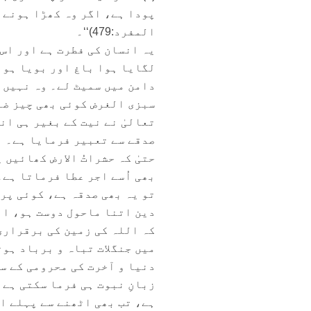
پودا ہے، اگر وہ کھڑا ہونے س
المفرد:479)‘‘۔
یہ انسان کی فطرت ہے اور اس 
لگایا ہوا باغ اور بویا ہوا
دامن میں سمیٹ لے۔ وہ نہیں 
سبزی الغرض کوئی بھی چیز ضا
تعالیٰ نے نیت کے بغیر ہی ان
صدقے سے تعبیر فرمایا ہے۔ ا
حتیٰ کہ حشراتُ الارض کھائیں 
بھی اُسے اجر عطا فرماتا ہے
تو یہ بھی صدقہ ہے، کوئی پرن
دین اتنا ماحول دوست ہو، انس
کہ اللہ کی زمین کی برقراری 
میں جنگلات تباہ و برباد ہو
دنیا و آخرت کی محرومی کے س
زبانِ نبوت ہی فرما سکتی ہے 
ہے، تب بھی اٹھنے سے پہلے اس