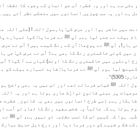
 مٹی سے ہے اور وہ قطرۂ آب جو انسان کے وجود کا نقطۂ آ
ل ہے اور یہ سب چیزیں انسانوں میں منعکس نظر آتی ہیں۔
مت میں حاضر ہوا اور عرض کی: یارسول اللہ! (صلی اللہ عل
م بیٹے نے جنم لیا ہے، آپ ﷺ نے فرمایا: کیا تمہارے پا
 ہاں!، آپ ﷺ نے پوچھا: اُن کے رنگ کیسے ہیں؟ اُس نے عرض ک
ن میں کوئی خاکستری رنگ کا بھی ہے؟ اُس نے عرض کی: جی ہاں!
خ اونٹوں میں خاکستری رنگ کا اونٹ) کہاں سے آ گیا؟ اُس 
 کھینچ لیا ہو، آپ ﷺ نے فرمایا: شاید تمہارے بیٹے کو بھ
53)‘‘۔
ول اللہ ﷺ قیاس فرماتے تھے اور اس میں یہ بھی واضح ہوت
صیات پر مبنی قانونِ توارُث جاری ہوتا ہے اور یہ اللہ
شاہکار ہے، اِسی طرح انسانوں میں بھی یہ قانون ِ فطرت ج
م ہوتا ہے کہ غالباً وہ شخص سفید رنگ کا تھا، تو اُسے اپ
ُبہ ہوا کہ کہیں اس کا نسب مشتبہ تو نہیں ہے، آپ ﷺ نے 
کے شک و شبہے کو دور فرما دیا اور درج ذیل حدیثِ مبارک 