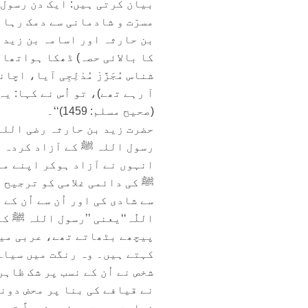
بیان کرتی ہیں: ایک دن رسول ا
مسرّت و شادمانی سے دمک رہا 
بن حارثہ اور اسامہ بن زید چ
کا بالائی حصہ) ڈھکا ہواتھا 
شناس مُجَزَّزْ مُدْلِجِی آیا،
آ رہے تھے)، تو اُس نے کہا: 
(صحیح مسلم: 1459)‘‘۔
حضرت زید بن حارثہ رضی اللہ 
رسول اللہ ﷺ کے آزاد کردہ غل
انہوں نے آزاد ہوکر اپنے م
ﷺ کی دائمی غلامی کو ترجیح دی۔
سے شادی کی اور اُن سے اُن کے 
اللّٰہ‘‘یعنی ’’رسول اللہ ﷺ ک
پیچھے بٹھاتے تھے، عربی میں
کہتے ہیں۔ وہ رنگت میں سیاہ
شخص نے اُن کے نسب پر شک ظاہر ک
نے قیافے کی بنا پر محض دونو
نہایت مسرت ہوئی۔ شرعاً تو ا