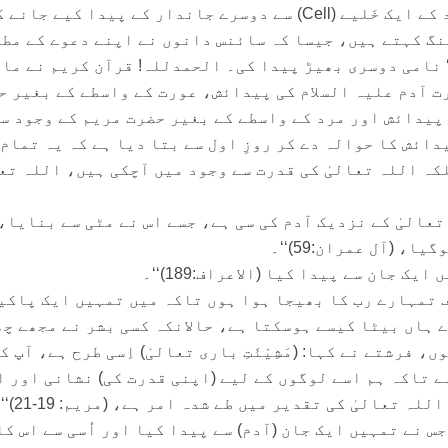
کلوننگ: کسی جاندار کے وجود کے ایک خَلیے (Cell) سے دوسرے جاندار کے پیدا کیے جانے
گ کہتے ہیں، جیسا کہ سائنس دانوں نے اپنے دعوے کے مط
‘‘ نامی دوسری بھیڑ پیدا کی۔ الحمدللہ! قرآن کریم نے ما
 آدم علیہ السلام کی پیدائش، عورت کے واسطے کے بغیر ح
 پیدائش اور مرد کے واسطے کے بغیر حضرت مریم کے وجود س
یدائش کا حوالہ دے کر روزِ اول سے بتا دیا ہے کہ یہ تمام
ہ اللہ تعالیٰ کی قدرت سے وجود میں آچکی ہیں، اللہ تعا
ہ تعالیٰ کے نزدیک آدم کی سی ہے، جسے اس نے مٹی سے بنایا،
، (آل عمران:59)‘‘۔
صرف تمہارے رب کا بھیجا ہوا ہوں تاکہ میں تمہیں ایک پاکی
ے ہاں بیٹا کیسے ہوسکتا ہے، حالانکہ کسی بشر نے مجھے چ
 فرشتے نے کہا: (مَشِیْئَتِ باری تعالیٰ) اِسی طرح ہے، آپ ک
ہے تاکہ ہم اسے لوگوں کے لیے (اپنی قدرت کی) نشانی اور 
 تعالیٰ کی تقدیر میں طے شدہ امر ہے، (مریم: 19-21)‘‘۔
و جس نے تمہیں ایک جان (آدم) سے پیدا کیا اور اُسی سے اس کا