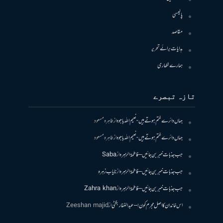
پالیسی
مقاصد
ہدایات برائے تحریر
ہمارے لکھاری
تازہ تبصرے
جہاں دائرے ختم ہوتے ہیں- نعیم اللہ باجوہ
از
طاہرہ مسعود
جہاں دائرے ختم ہوتے ہیں- نعیم اللہ باجوہ
از
طاہرہ مسعود
جب جذبات خبر بن جائیں – فاطمۃالزہرہ
از
Saba
جب جذبات خبر بن جائیں – فاطمۃالزہرہ
از
نایاب زہرہ
جب جذبات خبر بن جائیں – فاطمۃالزہرہ
از
Zahra khan
اس خاندان کا اصل مجرم کون! – عبدالغفار بگٹی
از
Zeeshan majid