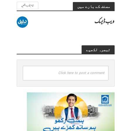
تمام تحاریر دیکھیں
مصنف کے بارے میں
ویب ڈیسک
تبصرہ لکھیے
Click here to post a comment