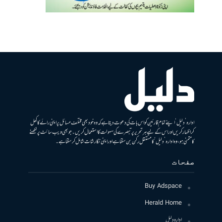
ادارہ ’دلیل‘ اپنے تمام قارئین کو اس بات کی دعوت دیتا ہے کہ وہ خود بھی مختلف مسائل پر اپنی رائے کا کھل
کر اظہار کریں اور اس کے لیے ہر تحریر پر تبصرے کی سہولت کا استعمال کریں۔ جو بھی ویب سائٹ پر لکھنے
کا متمنی ہو، وہ ادارہ ’دلیل‘ کا مستقل رکن بن سکتا ہے اور اپنی نگارشات شامل کرسکتا ہے۔
صفحات
Buy Adspace
Herald Home
ادارہ دلیل