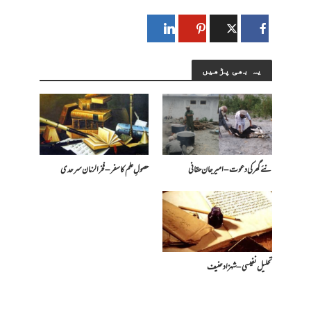
یہ بھی پڑھیں
نئے گھر کی دعوت – امیرجان حقانی
حصولِ علم کا سفر – فخرالزمان سرحدی
تحلیل نفیسی – شہزاد حنیف