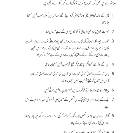
معاشرے میں عمل کرنا شروع کریں تو لوگ اسے کس نظر سے دیکھتے ہیں
بیٹی کے والد خود اپنی بیٹی کا رشتہ پیش کر دیتے تھے اور اس میں کوئی عیب نہیں سمجھا
جاتا تھا.
عورت طلاق یافتہ بھی ہوجاتی تو اگلا نکاح اس کے لیے آسان تھا.
عورت بیوہ بھی ہوجاتی بلکہ ایک سے زائد مرتبہ بھی بیوہ ہوجاتی تو عدت سے فراغت پر
نکاح کے پیغامات مل جاتے بلکہ ایسے واقعات بھی ہیں کہ ایک وقت میں تین
پیغامات جمع ہو گئے اور کسے اختیار کیا جائے اس کے لیے مشورہ کرنا پڑا.
ان کے بوڑھے بھی اگر نیا نکاح کر لیتے تو عیب نہیں سمجھا جاتا تھا.
بڑی عمر کے مرد چھوٹی عمر کی عورت اسی طرح بڑی عمر کی عورت چھوٹی عمر کا مرد
آپس میں نکاح کرلیتے تو عیب نہیں سمجھا جاتا تھا.
پیغام نکاح رد ہوجاتے تو گھروں میں لڑائیاں پیدا نہیں ہوتی تھیں
ایک کے بعد دوسری بیٹی ایک ہی شخص کے نکاح میں تو خود نبی علیہ السلام نے دی
ہے.
قبیلے اور خاندان کا معزز شخص ایک گھر کے لڑکے کی بات دوسرے گھر میں چلا دیتا تھا
اور اس کی ذمہ داری اپنے سر لے لیتا.
نکاح کو غنی بننے کا سبب اور ذریعہ سمجھا جاتا تھا.