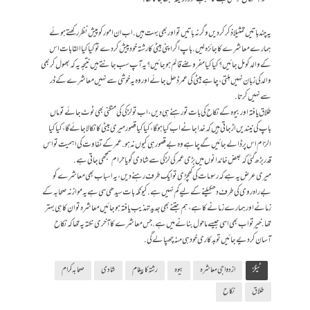
یہ چند باتیں تمثیلا ذکر کردیں وگرنہ باتیں تو اور بھی بہت ہیں. اب ان امور کو پیش نظر رکھتے ہوئے
ہمارے معاشرے کا جائزہ لیں. باپ اگر اپنی بیٹی کا رشتہ خود پیش کردے تو کیا کیا القابات اس
کے والد کو مل جائیں؟ کیا کیا مفروضے قائم ہو جائیں؟ یہ آپ سب جانتے ہیں نتیجہ یہ کہ بھول کر بھی
والد کی زبان نہیں ہلتی، چاہے بیٹی کی عمر ڈھل جائے اور وہ یہ خوشی سے نہیں معاشرے کے ڈر
سے نہیں کرتا.
طلاق یافتہ اور بیوہ کے نکاح کی بات تو رہنے ہی دیں، اب تو لڑکی کی منگنی بھی ٹوٹ جائے تو ماں
باپ کی نیندیں اڑ جاتی ہیں کہ خدا جانے اب کیا ہوگا، کیا کیا قصور میری بیٹی کا نکالا جائےگا، کیا کیا
الزام اس پر ڈالے جائیں گے چاہے وہ بے قصور ہی کیوں نہ ہو. عمر کے تفاوت کی اہمیت تو اس
قدر بڑھ گئی کہ بعض خاندانوں میں بڑی عمر کی لڑکی سے شادی گویا حرام سمجھی جاتی ہے.
میری عرض یہ ہے کہ رسومات کی کھچڑی تو ایک طرف رہنے دیں، یہ اسباب بھی معاشرے کو
بےراہ روی کی طرف دھکیلنے کے لیے کم نہیں ہے. کیونکہ بات سیدھی سی ہے یہ موازنہ صحابہ کے
زمانے اور ہمارے زمانے کا ہے، ہم جتنے بھی جدید تہذیب یافتہ ہوجائیں معاشرہ تو ان کا ہی بہتر
تھا. خیر تو اب بھی اسی جیسے ماحول بنانے میں ہے. جس معاشرے کا آخری نکتہ یہ تھا کہ نکاح
آسان کردیے جائیں تو بدکاری خود ہی منہ چھپا لے گی.
ٹیگز
ازدواجی معاشرہ
بیوہ
رشتہ کا پیغام
شادی
صحابہ کرام
طلاق
نکاح