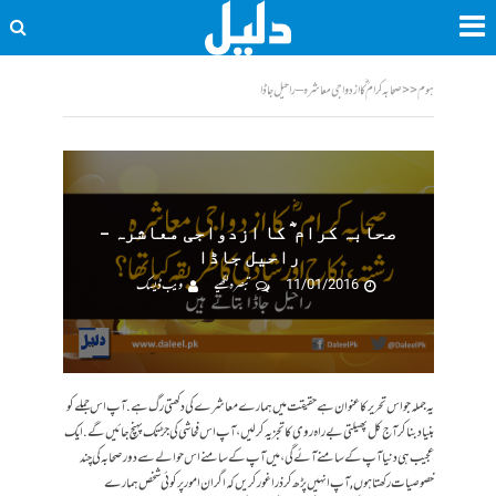
ہوم
<<
صحابہ کرام ؓ کا ازدواجی معاشرہ – راحیل جاڈا
صحابہ کرام ؓ کا ازدواجی معاشرہ –
راحیل جاڈا
11/01/2016
تبصرہ لکھیے
ویب ڈیسک
یہ جملہ جو اس تحریر کا عنوان ہے حقیقت میں ہمارے معاشرے کی دکھتی رگ ہے. آپ اس جملے کو
بنیاد بنا کر آج کل پھیلتی بےراہ روی کا تجزیہ کرلیں، آپ اس فحاشی کی جڑ تک پہنچ جائیں گے. ایک
عجیب ہی دنیا آپ کے سامنے آئے گی، میں آپ کے سامنے اس حوالے سے دور صحابہ کی چند
خصوصیات رکھتا ہوں, آپ انہیں پڑھ کر ذرا غور کریں کہ اگر ان امور پر کوئی شخص ہمارے