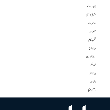
مذاہب عالم
مشرق وسطی
معاشرت
معلومات
منتخب کالم
میڈیا واچ
نئے لکھاری
نقطہ نظر
ہیڈلائنز
واقعات
وسطی ایشیا