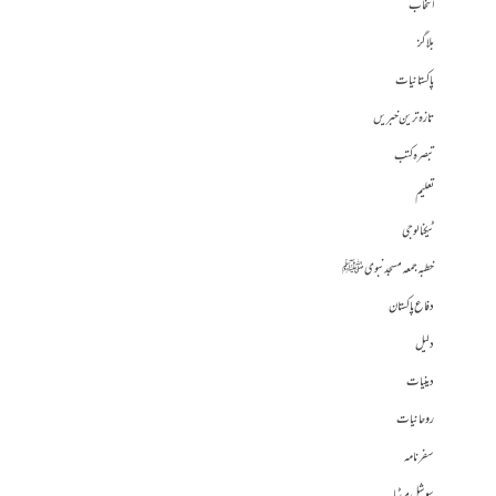
انتخاب
بلاگز
پاکستانیات
تازہ ترین خبریں
تبصرہ کتب
تعلیم
ٹیکنالوجی
خطبہ جمعہ مسجد نبوی ﷺ
دفاع پاکستان
دلیل
دینیات
روحانیات
سفرنامہ
سوشل میڈیا