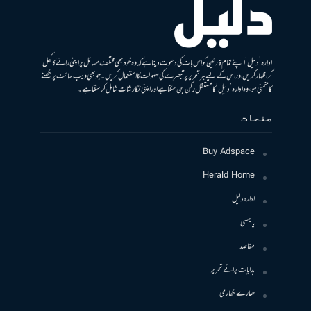
ادارہ ’دلیل‘ اپنے تمام قارئین کو اس بات کی دعوت دیتا ہے کہ وہ خود بھی مختلف مسائل پر اپنی رائے کا کھل
کر اظہار کریں اور اس کے لیے ہر تحریر پر تبصرے کی سہولت کا استعمال کریں۔ جو بھی ویب سائٹ پر لکھنے
کا متمنی ہو، وہ ادارہ ’دلیل‘ کا مستقل رکن بن سکتا ہے اور اپنی نگارشات شامل کرسکتا ہے۔
صفحات
Buy Adspace
Herald Home
ادارہ دلیل
پالیسی
مقاصد
ہدایات برائے تحریر
ہمارے لکھاری