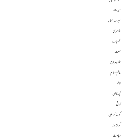
سیرت
سیرت صحابہ
شاعری
شخصیات
صحت
طنز و مزاح
عالم اسلام
کالم
کچھ خاص
کہانی
گوشہ خواتین
گوشہ ہند
مباحث