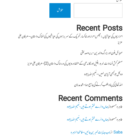
تلاش
تلاش
Recent Posts
احراریوں کی عیاشیاں : مجلس احرار اور خاکسار تحریک کے سربراہوں کی عیاشیوں کی المناک داستان – عرفان علی
عزیز
موبائل فون اور بزرگ والدین- بریرہ صدیقی
مسلم کش فسادات نہرو، پٹیل اور گاندھی کے متضاد رویوں کی درد ناک داستان (2)- عرفان علی عزیز
وہ کل جو کبھی آیا ہی نہیں – نعیم اللہ باجوہ
اللہ تعالیٰ کی پناہ طلب کرنے کی جامع دعا – محمد عدنان
Recent Comments
طاہرہ مسعود
از
جہاں دائرے ختم ہوتے ہیں- نعیم اللہ باجوہ
طاہرہ مسعود
از
جہاں دائرے ختم ہوتے ہیں- نعیم اللہ باجوہ
Saba
از
جب جذبات خبر بن جائیں – فاطمۃالزہرہ