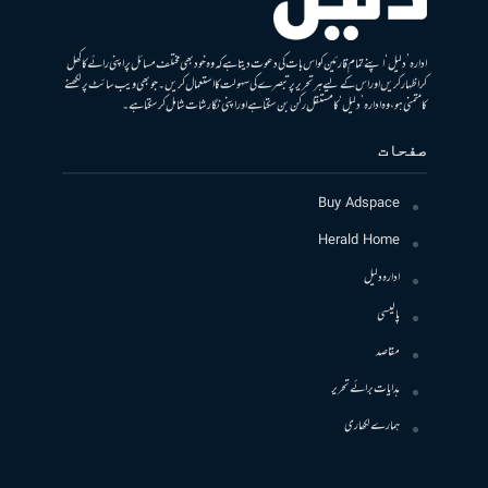
ادارہ ’دلیل‘ اپنے تمام قارئین کو اس بات کی دعوت دیتا ہے کہ وہ خود بھی مختلف مسائل پر اپنی رائے کا کھل
کر اظہار کریں اور اس کے لیے ہر تحریر پر تبصرے کی سہولت کا استعمال کریں۔ جو بھی ویب سائٹ پر لکھنے
کا متمنی ہو، وہ ادارہ ’دلیل‘ کا مستقل رکن بن سکتا ہے اور اپنی نگارشات شامل کرسکتا ہے۔
صفحات
Buy Adspace
Herald Home
ادارہ دلیل
پالیسی
مقاصد
ہدایات برائے تحریر
ہمارے لکھاری