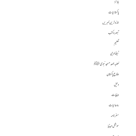
بلاگز
پاکستانیات
تازہ ترین خبریں
تبصرہ کتب
تعلیم
ٹیکنالوجی
خطبہ جمعہ مسجد نبوی ﷺ
دفاع پاکستان
دلیل
دینیات
روحانیات
سفرنامہ
سوشل میڈیا