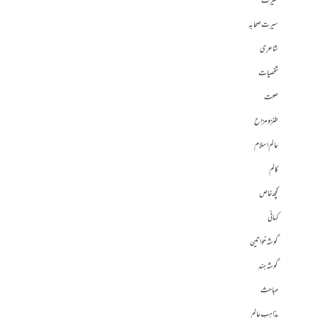
سیرت
سیرت صحابہ
شاعری
شخصیات
صحت
طنز و مزاح
عالم اسلام
کالم
کچھ خاص
کہانی
گوشہ خواتین
گوشہ ہند
مباحث
مذاہب عالم