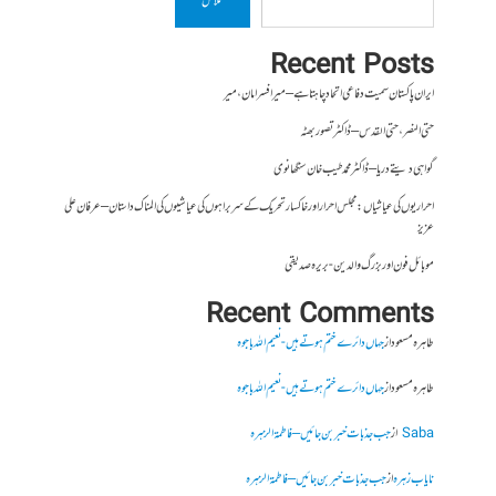
تلاش
Recent Posts
ایران پاکستان سمیت دفاعی اتحاد چاہتا ہے – میر افسر امان،میر
حتی النصر ، حتی القدس – ڈاکٹر تصور بھٹہ
گواہی دیتے دریا – ڈاکٹر محمد طیب خان سنگھانوی
احراریوں کی عیاشیاں : مجلس احرار اور خاکسار تحریک کے سربراہوں کی عیاشیوں کی المناک داستان – عرفان علی
عزیز
موبائل فون اور بزرگ والدین- بریرہ صدیقی
Recent Comments
طاہرہ مسعود
از
جہاں دائرے ختم ہوتے ہیں- نعیم اللہ باجوہ
طاہرہ مسعود
از
جہاں دائرے ختم ہوتے ہیں- نعیم اللہ باجوہ
Saba
از
جب جذبات خبر بن جائیں – فاطمۃالزہرہ
نایاب زہرہ
از
جب جذبات خبر بن جائیں – فاطمۃالزہرہ