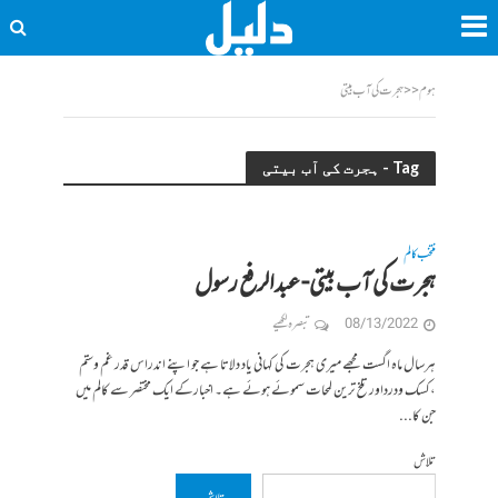
ہوم
<<
ہجرت کی آب بیتی
Tag - ہجرت کی آب بیتی
منتخب کالم
ہجرت کی آب بیتی- عبدالرفع رسول
08/13/2022
تبصرہ لکھیے
ہرسال ماہ اگست مجھے میری ہجرت کی کہانی یاد دلاتا ہے جو اپنے اندراس قدر غم وستم
،کسک ودرداور تلخ ترین لمحات سموئے ہوئے ہے۔ اخبارکے ایک مختصر سے کالم میں
جن کا...
تلاش