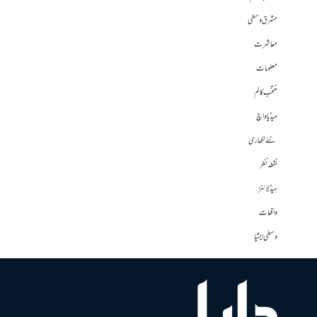
مشرق وسطی
معاشرت
معلومات
منتخب کالم
میڈیا واچ
نئے لکھاری
نقطہ نظر
ہیڈلائنز
واقعات
وسطی ایشیا