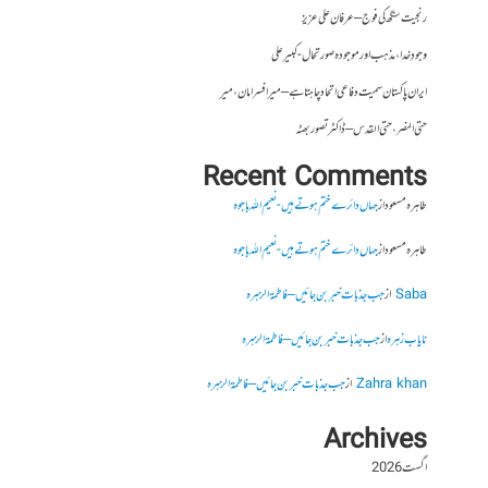
رنجیت سنگھ کی فوج – عرفان علی عزیز
وجودِ خدا، مذہب اور موجودہ صورتحال- کبیر علی
ایران پاکستان سمیت دفاعی اتحاد چاہتا ہے – میر افسر امان،میر
حتی النصر ، حتی القدس – ڈاکٹر تصور بھٹہ
Recent Comments
طاہرہ مسعود
از
جہاں دائرے ختم ہوتے ہیں- نعیم اللہ باجوہ
طاہرہ مسعود
از
جہاں دائرے ختم ہوتے ہیں- نعیم اللہ باجوہ
Saba
از
جب جذبات خبر بن جائیں – فاطمۃالزہرہ
نایاب زہرہ
از
جب جذبات خبر بن جائیں – فاطمۃالزہرہ
Zahra khan
از
جب جذبات خبر بن جائیں – فاطمۃالزہرہ
Archives
اگست 2026