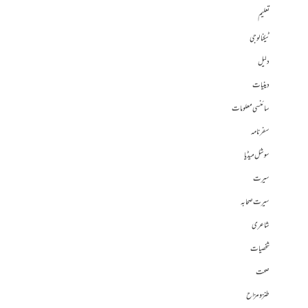
تعلیم
ٹیکنالوجی
دلیل
دینیات
سائنسی معلومات
سفرنامہ
سوشل میڈیا
سیرت
سیرت صحابہ
شاعری
شخصیات
صحت
طنز و مزاح