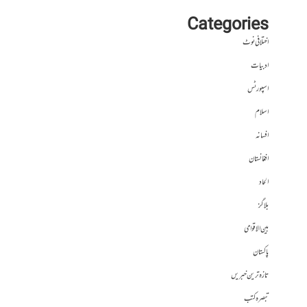
Categories
اختلافی نوٹ
ادبیات
اسپورٹس
اسلام
افسانہ
افغانستان
الحاد
بلاگز
بین الاقوامی
پاکستان
تازہ ترین خبریں
تبصرہ کتب