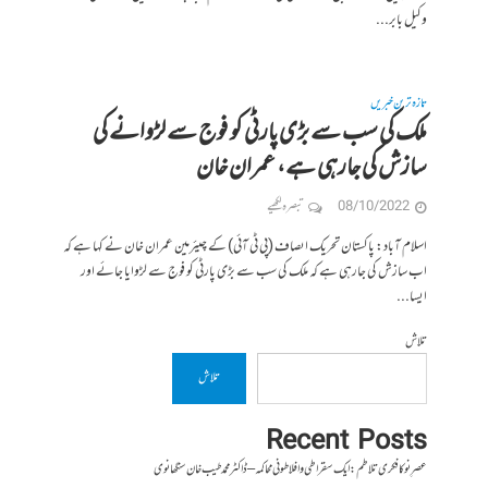
وکیل بابر...
تازہ ترین خبریں
ملک کی سب سے بڑی پارٹی کو فوج سے لڑوانے کی
سازش کی جارہی ہے، عمران خان
08/10/2022
تبصرہ لکھیے
اسلام آباد: پاکستان تحریک اںصاف (پی ٹی آئی) کے چیئرمین عمران خان نے کہا ہے کہ
اب سازش کی جارہی ہے کہ ملک کی سب سے بڑی پارٹی کو فوج سے لڑوایا جائے اور
ایسا...
تلاش
تلاش
Recent Posts
عصرِ نو کا فکری تلاطم: ایک سقراطی و افلاطونی محاکمہ – ڈاکٹر محمد طیب خان سنگھانوی