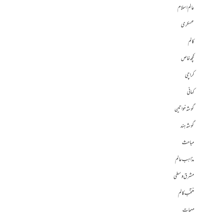
عالم اسلام
عسکری
کالم
کچھ خاص
کراچی
کہانی
گوشہ خواتین
گوشہ ہند
مباحث
مذاہب عالم
مشرق وسطی
منتخب کالم
مہمات