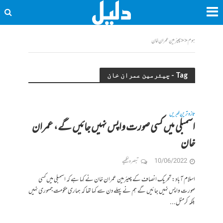
ہوم
<<
چیئرمین عمران خان
Tag - چیئرمین عمران خان
تازہ ترین خبریں
اسمبلی میں کسی صورت واپس نہیں جائیں گے، عمران
خان
10/06/2022
تبصرہ لکھیے
اسلام آباد: تحریک انصاف کے چیئرمین عمران خان نے کہا ہے کہ اسمبلی میں کسی
صورت واپس نہیں جائیں گے ہم نے پہلے دن سے کہا تھا کہ ہماری حکومت جمہوری نہیں
بلکہ کرمنل...