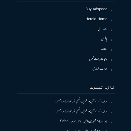
Buy Adspace
Herald Home
ادارہ دلیل
پالیسی
مقاصد
ہدایات برائے تحریر
ہمارے لکھاری
تازہ تبصرے
جہاں دائرے ختم ہوتے ہیں- نعیم اللہ باجوہ
از
طاہرہ مسعود
جہاں دائرے ختم ہوتے ہیں- نعیم اللہ باجوہ
از
طاہرہ مسعود
جب جذبات خبر بن جائیں – فاطمۃالزہرہ
از
Saba