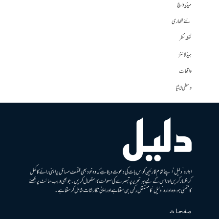
میڈیا واچ
نئے لکھاری
نقطہ نظر
ہیڈلائنز
واقعات
وسطی ایشیا
ادارہ ’دلیل‘ اپنے تمام قارئین کو اس بات کی دعوت دیتا ہے کہ وہ خود بھی مختلف مسائل پر اپنی رائے کا کھل
کر اظہار کریں اور اس کے لیے ہر تحریر پر تبصرے کی سہولت کا استعمال کریں۔ جو بھی ویب سائٹ پر لکھنے
کا متمنی ہو، وہ ادارہ ’دلیل‘ کا مستقل رکن بن سکتا ہے اور اپنی نگارشات شامل کرسکتا ہے۔
صفحات