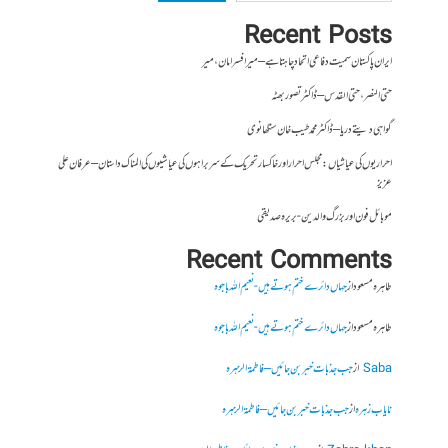
Recent Posts
ایران پاکستان سمیت دفاعی اتحاد چاہتا ہے – میر افسر امان،میر
حتی النصر ، حتی القدس – ڈاکٹر تصور بھٹہ
گواہی دیتے دریا – ڈاکٹر محمد طیب خان سنگھانوی
احراریوں کی عیاشیاں : مجلس احرار اور خاکسار تحریک کے سربراہوں کی عیاشیوں کی المناک داستان – عرفان علی
عزیز
موبائل فون اور بزرگ والدین- بریرہ صدیقی
Recent Comments
طاہرہ مسعود
از
جہاں دائرے ختم ہوتے ہیں- نعیم اللہ باجوہ
طاہرہ مسعود
از
جہاں دائرے ختم ہوتے ہیں- نعیم اللہ باجوہ
Saba
از
جب جذبات خبر بن جائیں – فاطمۃالزہرہ
نایاب زہرہ
از
جب جذبات خبر بن جائیں – فاطمۃالزہرہ