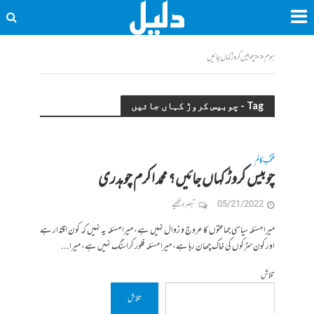
ہوم
<<
چوبیس کروڑ کہاں جائیں
Tag - چوبیس کروڑ کہاں جائیں
منتخب کالم
چوبیس کروڑ کہاں جائیں؟ محمد اکرم چوہدری
05/21/2022
تبصرہ لکھیے
میرا مسئلہ سیاسی جماعتوں کا عروج و زوال نہیں ہے، میرا مسئلہ یہ نہیں کہ کون اقتدار ہے
اور کون سڑکوں کی خاک چھان رہا ہے، میرا مسئلہ فلور کراسنگ نہیں ہے، میرا...
تلاش
تلاش