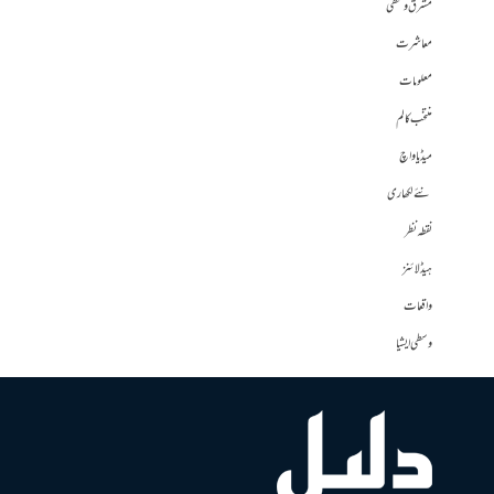
مشرق وسطی
معاشرت
معلومات
منتخب کالم
میڈیا واچ
نئے لکھاری
نقطہ نظر
ہیڈلائنز
واقعات
وسطی ایشیا