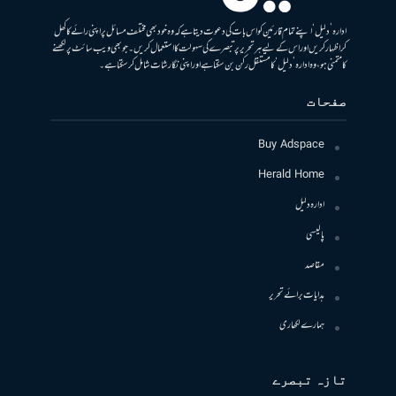
ادارہ ’دلیل‘ اپنے تمام قارئین کو اس بات کی دعوت دیتا ہے کہ وہ خود بھی مختلف مسائل پر اپنی رائے کا کھل
کر اظہار کریں اور اس کے لیے ہر تحریر پر تبصرے کی سہولت کا استعمال کریں۔ جو بھی ویب سائٹ پر لکھنے
کا متمنی ہو، وہ ادارہ ’دلیل‘ کا مستقل رکن بن سکتا ہے اور اپنی نگارشات شامل کرسکتا ہے۔
صفحات
Buy Adspace
Herald Home
ادارہ دلیل
پالیسی
مقاصد
ہدایات برائے تحریر
ہمارے لکھاری
تازہ تبصرے