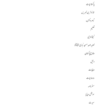
پاکستانیات
تازہ ترین خبریں
تبصرہ کتب
تعلیم
ٹیکنالوجی
خطبہ جمعہ مسجد نبوی ﷺ
دفاع پاکستان
دلیل
دینیات
روحانیات
سفرنامہ
سوشل میڈیا
سیرت