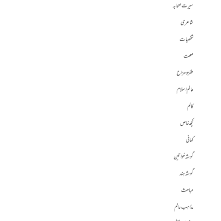
سیرت صحابہ
شاعری
شخصیات
صحت
طنز و مزاح
عالم اسلام
کالم
کچھ خاص
کہانی
گوشہ خواتین
گوشہ ہند
مباحث
مذاہب عالم