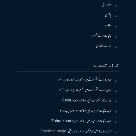
ادارہ دلیل
پالیسی
مقاصد
ہدایات برائے تحریر
ہمارے لکھاری
تازہ تبصرے
جہاں دائرے ختم ہوتے ہیں- نعیم اللہ باجوہ
از
طاہرہ مسعود
جہاں دائرے ختم ہوتے ہیں- نعیم اللہ باجوہ
از
طاہرہ مسعود
جب جذبات خبر بن جائیں – فاطمۃالزہرہ
از
Saba
جب جذبات خبر بن جائیں – فاطمۃالزہرہ
از
نایاب زہرہ
جب جذبات خبر بن جائیں – فاطمۃالزہرہ
از
Zahra khan
اس خاندان کا اصل مجرم کون! – عبدالغفار بگٹی
از
Zeeshan majid