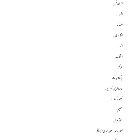
اسپورٹس
افسانہ
افسانہ
افغانستان
الحاد
انتخاب
بلاگز
پاکستانیات
تازہ ترین خبریں
تبصرہ کتب
تعلیم
ٹیکنالوجی
خطبہ جمعہ مسجد نبوی ﷺ