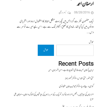
ارمغان احمد
08/28/2016
تبصرہ لکھیے
ایک مضمون نظر سے گزرا جس میں کچھ بہت مشکل الفاظ کا استعمال اردو اور انگریزی
دونوں میں کیا گیا تھا۔ فدوی کا تعلق انجینئرنگ سے ہے، اس لیے میرے تو سر سے
دس...
تلاش
تلاش
Recent Posts
ایران پاکستان سمیت دفاعی اتحاد چاہتا ہے – میر افسر امان،میر
حتی النصر ، حتی القدس – ڈاکٹر تصور بھٹہ
گواہی دیتے دریا – ڈاکٹر محمد طیب خان سنگھانوی
احراریوں کی عیاشیاں : مجلس احرار اور خاکسار تحریک کے سربراہوں کی عیاشیوں کی المناک داستان – عرفان علی
عزیز