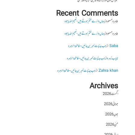
موبائل فون اور بزرگ والدین- بریرہ صدیقی
Recent Comments
طاہرہ مسعود
از
جہاں دائرے ختم ہوتے ہیں- نعیم اللہ باجوہ
طاہرہ مسعود
از
جہاں دائرے ختم ہوتے ہیں- نعیم اللہ باجوہ
Saba
از
جب جذبات خبر بن جائیں – فاطمۃالزہرہ
نایاب زہرہ
از
جب جذبات خبر بن جائیں – فاطمۃالزہرہ
Zahra khan
از
جب جذبات خبر بن جائیں – فاطمۃالزہرہ
Archives
اگست 2026
جولائی 2026
جون 2026
مئی 2026