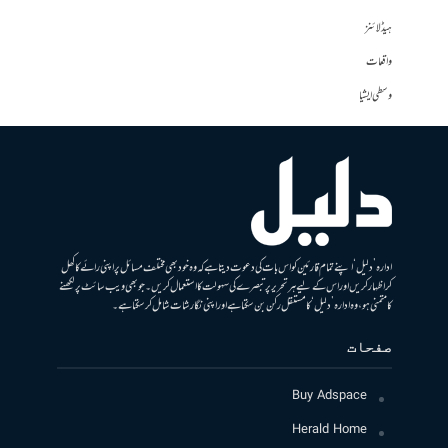
ہیڈلائنز
واقعات
وسطی ایشیا
ادارہ ’دلیل‘ اپنے تمام قارئین کو اس بات کی دعوت دیتا ہے کہ وہ خود بھی مختلف مسائل پر اپنی رائے کا کھل
کر اظہار کریں اور اس کے لیے ہر تحریر پر تبصرے کی سہولت کا استعمال کریں۔ جو بھی ویب سائٹ پر لکھنے
کا متمنی ہو، وہ ادارہ ’دلیل‘ کا مستقل رکن بن سکتا ہے اور اپنی نگارشات شامل کرسکتا ہے۔
صفحات
Buy Adspace
Herald Home