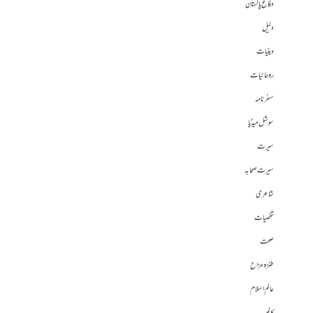
دفاع پاکستان
دلیل
دینیات
روحانیات
سفرنامہ
سوشل میڈیا
سیرت
سیرت صحابہ
شاعری
شخصیات
صحت
طنز و مزاح
عالم اسلام