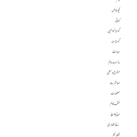
کالم
کچھ خاص
کہانی
گوشہ خواتین
گوشہ ہند
مباحث
مذاہب عالم
مشرق وسطی
معاشرت
معلومات
منتخب کالم
میڈیا واچ
نئے لکھاری
نقطہ نظر