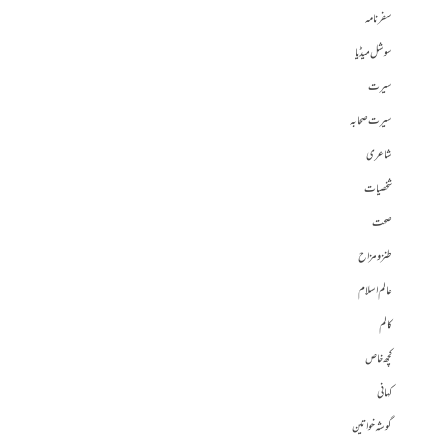
سفرنامہ
سوشل میڈیا
سیرت
سیرت صحابہ
شاعری
شخصیات
صحت
طنز و مزاح
عالم اسلام
کالم
کچھ خاص
کہانی
گوشہ خواتین