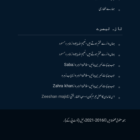
ہمارے لکھاری
تازہ تبصرے
جہاں دائرے ختم ہوتے ہیں- نعیم اللہ باجوہ
از
طاہرہ مسعود
جہاں دائرے ختم ہوتے ہیں- نعیم اللہ باجوہ
از
طاہرہ مسعود
جب جذبات خبر بن جائیں – فاطمۃالزہرہ
از
Saba
جب جذبات خبر بن جائیں – فاطمۃالزہرہ
از
نایاب زہرہ
جب جذبات خبر بن جائیں – فاطمۃالزہرہ
از
Zahra khan
اس خاندان کا اصل مجرم کون! – عبدالغفار بگٹی
از
Zeeshan majid
جملہ حقوق محفوظ ہیں © 2016-2021 دلیل (ڈاٹ پی کے)۔