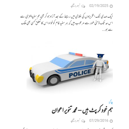
02/19/2025
تبصرہ لکھیے
ایک صدی تک انگریزوں کی غلامی میں رہنے کے بعد آزاد ہو کر بھی ہم سفید چمڑی سے
اس حد تک ذہنی طور سے مرعوب ہیں کہ ہر سفید فام کو خواہ اس کا تعلق کسی بھی ملک
سے ہو...
بلاگز
ہم خود کرپٹ ہیں – محمد تنویر اعوان
07/29/2016
تبصرہ لکھیے