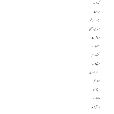
گوشہ ہند
مباحث
مذاہب عالم
مشرق وسطی
معاشرت
معلومات
منتخب کالم
میڈیا واچ
نئے لکھاری
نقطہ نظر
ہیڈلائنز
واقعات
وسطی ایشیا