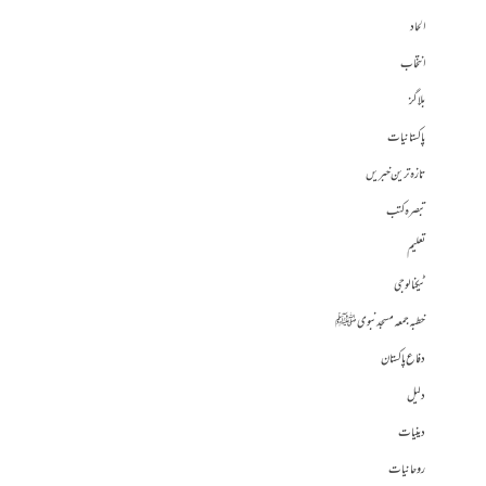
الحاد
انتخاب
بلاگز
پاکستانیات
تازہ ترین خبریں
تبصرہ کتب
تعلیم
ٹیکنالوجی
خطبہ جمعہ مسجد نبوی ﷺ
دفاع پاکستان
دلیل
دینیات
روحانیات