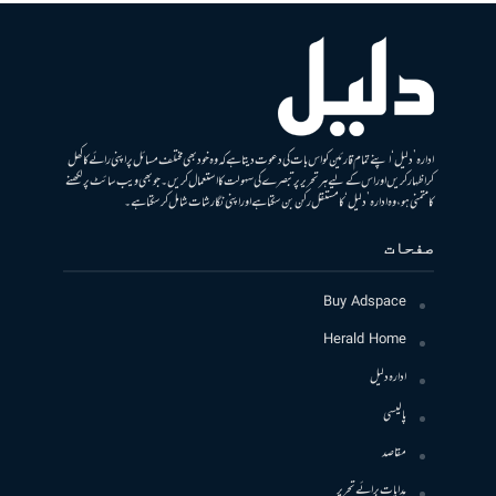
ادارہ ’دلیل‘ اپنے تمام قارئین کو اس بات کی دعوت دیتا ہے کہ وہ خود بھی مختلف مسائل پر اپنی رائے کا کھل
کر اظہار کریں اور اس کے لیے ہر تحریر پر تبصرے کی سہولت کا استعمال کریں۔ جو بھی ویب سائٹ پر لکھنے
کا متمنی ہو، وہ ادارہ ’دلیل‘ کا مستقل رکن بن سکتا ہے اور اپنی نگارشات شامل کرسکتا ہے۔
صفحات
Buy Adspace
Herald Home
ادارہ دلیل
پالیسی
مقاصد
ہدایات برائے تحریر