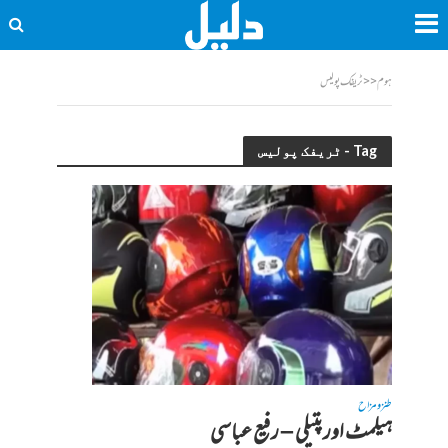
ہوم
<<
ٹریفک پولیس
Tag - ٹریفک پولیس
طنز و مزاح
ہیلمٹ اور پتیلی – رفیع عباسی