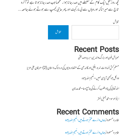
کچھ روز قبل ایک کام کے سلسلے میں صدر جانا ہوا۔ عموماً جب صدر جانا ہوتا ہے تو آگرہ
تاج سے میراناکہ اور وہاں سے لی مارکیٹ اور پھر حاجی کیمپ سے ہوتے ہوئے جامعہ...
تلاش
تلاش
Recent Posts
موبائل فون اور بزرگ والدین- بریرہ صدیقی
مسلم کش فسادات نہرو، پٹیل اور گاندھی کے متضاد رویوں کی درد ناک داستان (2)- عرفان علی عزیز
وہ کل جو کبھی آیا ہی نہیں – نعیم اللہ باجوہ
اللہ تعالیٰ کی پناہ طلب کرنے کی جامع دعا – محمد عدنان
ایٹوموسو – محمد جمیل اختر
Recent Comments
طاہرہ مسعود
از
جہاں دائرے ختم ہوتے ہیں- نعیم اللہ باجوہ
طاہرہ مسعود
از
جہاں دائرے ختم ہوتے ہیں- نعیم اللہ باجوہ