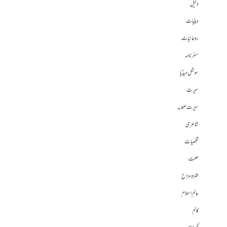
دلیل
دینیات
روحانیات
سفرنامہ
سوشل میڈیا
سیرت
سیرت صحابہ
شاعری
شخصیات
صحت
طنز و مزاح
عالم اسلام
کالم