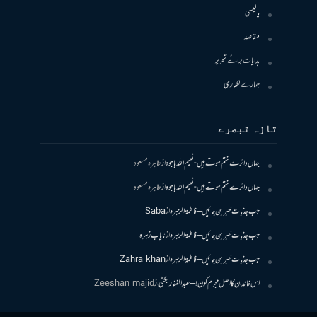
پالیسی
مقاصد
ہدایات برائے تحریر
ہمارے لکھاری
تازہ تبصرے
جہاں دائرے ختم ہوتے ہیں- نعیم اللہ باجوہ
از
طاہرہ مسعود
جہاں دائرے ختم ہوتے ہیں- نعیم اللہ باجوہ
از
طاہرہ مسعود
جب جذبات خبر بن جائیں – فاطمۃالزہرہ
از
Saba
جب جذبات خبر بن جائیں – فاطمۃالزہرہ
از
نایاب زہرہ
جب جذبات خبر بن جائیں – فاطمۃالزہرہ
از
Zahra khan
اس خاندان کا اصل مجرم کون! – عبدالغفار بگٹی
از
Zeeshan majid