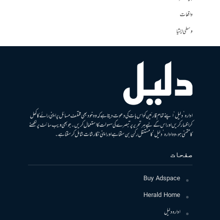
واقعات
وسطی ایشیا
ادارہ ’دلیل‘ اپنے تمام قارئین کو اس بات کی دعوت دیتا ہے کہ وہ خود بھی مختلف مسائل پر اپنی رائے کا کھل
کر اظہار کریں اور اس کے لیے ہر تحریر پر تبصرے کی سہولت کا استعمال کریں۔ جو بھی ویب سائٹ پر لکھنے
کا متمنی ہو، وہ ادارہ ’دلیل‘ کا مستقل رکن بن سکتا ہے اور اپنی نگارشات شامل کرسکتا ہے۔
صفحات
Buy Adspace
Herald Home
ادارہ دلیل