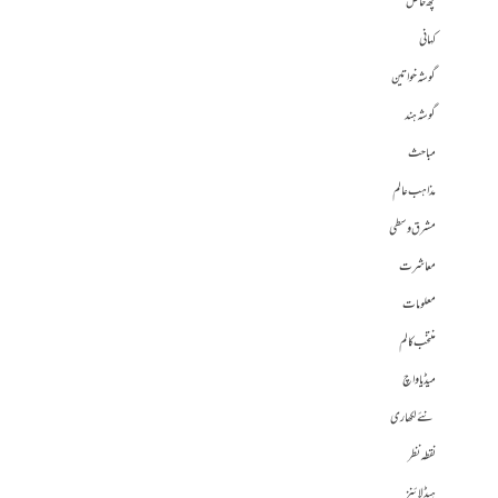
کچھ خاص
کہانی
گوشہ خواتین
گوشہ ہند
مباحث
مذاہب عالم
مشرق وسطی
معاشرت
معلومات
منتخب کالم
میڈیا واچ
نئے لکھاری
نقطہ نظر
ہیڈلائنز