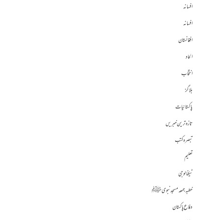
افسانہ
افسانہ
افغانستان
الحاد
انتخاب
بلاگز
پاکستانیات
تازہ ترین خبریں
تبصرہ کتب
تعلیم
ٹیکنالوجی
خطبہ جمعہ مسجد نبوی ﷺ
دفاع پاکستان