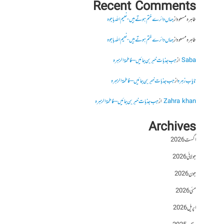
Recent Comments
طاہرہ مسعود
از
جہاں دائرے ختم ہوتے ہیں- نعیم اللہ باجوہ
طاہرہ مسعود
از
جہاں دائرے ختم ہوتے ہیں- نعیم اللہ باجوہ
Saba
از
جب جذبات خبر بن جائیں – فاطمۃالزہرہ
نایاب زہرہ
از
جب جذبات خبر بن جائیں – فاطمۃالزہرہ
Zahra khan
از
جب جذبات خبر بن جائیں – فاطمۃالزہرہ
Archives
اگست 2026
جولائی 2026
جون 2026
مئی 2026
اپریل 2026