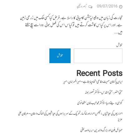
09/07/2016
تبصرہ لکھیے
تجارت کی زبان میں ویلیو ایڈیشن کامیابی کا راستہ ہے. فرض کیا کسی ملک میں زرعی زمین
ہے. اور اس پر کپاس کاشت کرتے ہیں تو کپاس اس کی فصل ہوئی. وہ اسے بیچ سکتے
ہیں...
تلاش
تلاش
Recent Posts
ایران پاکستان سمیت دفاعی اتحاد چاہتا ہے – میر افسر امان،میر
حتی النصر ، حتی القدس – ڈاکٹر تصور بھٹہ
گواہی دیتے دریا – ڈاکٹر محمد طیب خان سنگھانوی
احراریوں کی عیاشیاں : مجلس احرار اور خاکسار تحریک کے سربراہوں کی عیاشیوں کی المناک داستان – عرفان علی
عزیز
موبائل فون اور بزرگ والدین- بریرہ صدیقی