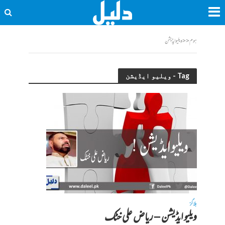
ہوم
<<
ویلیو ایڈیشن
Tag - ویلیو ایڈیشن
بلاگز
ویلیو ایڈیشن – ریاض علی خٹک