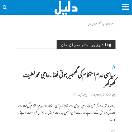
ہوم
<<
وزیراعظم عمران خان
Tag - وزیراعظم عمران خان
کالم
سیاسی عدم استحکام کی گھمبیر ہوتی فضا . حاجی محمد لطیف
کھوکھر
04/02/2022
تبصرہ لکھیے
یہ امر واقعہ ہے کہ آج ملک میں تیزی سے پھیلتے سیاسی انتشار اور عدم استحکام کی فضا سے
ملک کی سلامتی کے درپے ہمارے ازلی دشمن بھارت کو اپنی سازشوں کو وسعت دینے
کا...