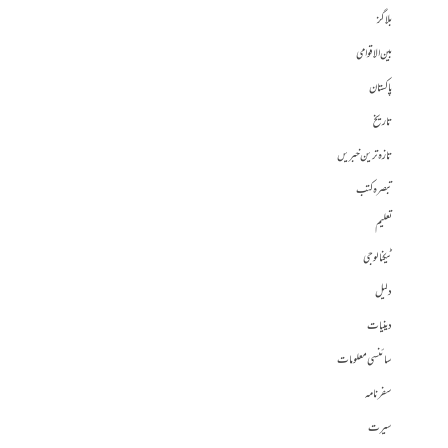
بلاگز
بین الاقوامی
پاکستان
تاریخ
تازہ ترین خبریں
تبصرہ کتب
تعلیم
ٹیکنالوجی
دلیل
دینیات
سائنسی معلومات
سفرنامہ
سیرت