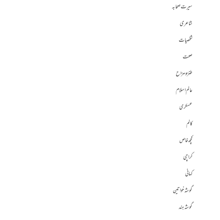
سیرت صحابہ
شاعری
شخصیات
صحت
طنز و مزاح
عالم اسلام
عسکری
کالم
کچھ خاص
کراچی
کہانی
گوشہ خواتین
گوشہ ہند