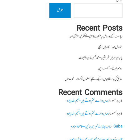
تلاش
تلاش
Recent Posts
ریاست کے وسائل پر ملکیت کا حق – ڈاکٹر محمد مشتاق احمد
سو سال بعد – کامران رفیع
پاسبانِ حرمین شریفین – محمد محسن خان راجپوت
دوسرا رخ – آصف امین
منافق کی چار نشانیاں اور ایک سچے مسلمان کا کردار – محمد عدنان
Recent Comments
طاہرہ مسعود
از
جہاں دائرے ختم ہوتے ہیں- نعیم اللہ باجوہ
طاہرہ مسعود
از
جہاں دائرے ختم ہوتے ہیں- نعیم اللہ باجوہ
Saba
از
جب جذبات خبر بن جائیں – فاطمۃالزہرہ
نایاب زہرہ
از
جب جذبات خبر بن جائیں – فاطمۃالزہرہ