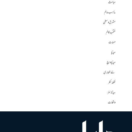
مباحث
مذاہب عالم
مشرق وسطی
منتخب کالم
مہمات
میڈیا
میڈیا واچ
نئے لکھاری
نقطہ نظر
ہیڈلائنز
واقعات