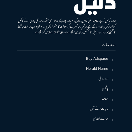
ادارہ ’دلیل‘ اپنے تمام قارئین کو اس بات کی دعوت دیتا ہے کہ وہ خود بھی مختلف مسائل پر اپنی رائے کا کھل
کر اظہار کریں اور اس کے لیے ہر تحریر پر تبصرے کی سہولت کا استعمال کریں۔ جو بھی ویب سائٹ پر لکھنے
کا متمنی ہو، وہ ادارہ ’دلیل‘ کا مستقل رکن بن سکتا ہے اور اپنی نگارشات شامل کرسکتا ہے۔
صفحات
Buy Adspace
Herald Home
ادارہ دلیل
پالیسی
مقاصد
ہدایات برائے تحریر
ہمارے لکھاری