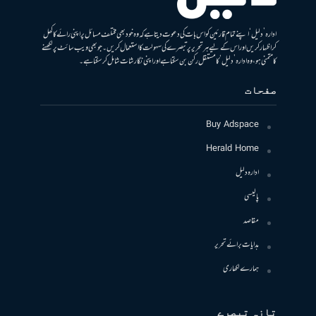
ادارہ ’دلیل‘ اپنے تمام قارئین کو اس بات کی دعوت دیتا ہے کہ وہ خود بھی مختلف مسائل پر اپنی رائے کا کھل
کر اظہار کریں اور اس کے لیے ہر تحریر پر تبصرے کی سہولت کا استعمال کریں۔ جو بھی ویب سائٹ پر لکھنے
کا متمنی ہو، وہ ادارہ ’دلیل‘ کا مستقل رکن بن سکتا ہے اور اپنی نگارشات شامل کرسکتا ہے۔
صفحات
Buy Adspace
Herald Home
ادارہ دلیل
پالیسی
مقاصد
ہدایات برائے تحریر
ہمارے لکھاری
تازہ تبصرے