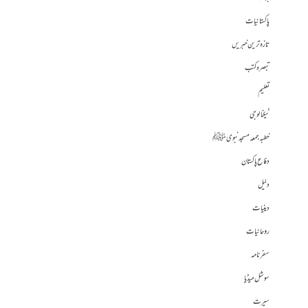
پاکستانیات
تازہ ترین خبریں
تبصرہ کتب
تعلیم
ٹیکنالوجی
خطبہ جمعہ مسجد نبوی ﷺ
دفاع پاکستان
دلیل
دینیات
روحانیات
سفرنامہ
سوشل میڈیا
سیرت