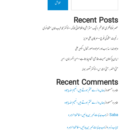
تلاش
Recent Posts
عصرِ نو کا فکری تلاطم: ایک سقراطی و افلاطونی محاکمہ – ڈاکٹر محمد طیب خان سنگھانوی
رنجیت سنگھ کی فوج – عرفان علی عزیز
وجودِ خدا، مذہب اور موجودہ صورتحال- کبیر علی
ایران پاکستان سمیت دفاعی اتحاد چاہتا ہے – میر افسر امان،میر
حتی النصر ، حتی القدس – ڈاکٹر تصور بھٹہ
Recent Comments
طاہرہ مسعود
از
جہاں دائرے ختم ہوتے ہیں- نعیم اللہ باجوہ
طاہرہ مسعود
از
جہاں دائرے ختم ہوتے ہیں- نعیم اللہ باجوہ
Saba
از
جب جذبات خبر بن جائیں – فاطمۃالزہرہ
نایاب زہرہ
از
جب جذبات خبر بن جائیں – فاطمۃالزہرہ