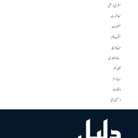
مشرق وسطی
معاشرت
معلومات
منتخب کالم
میڈیا واچ
نئے لکھاری
نقطہ نظر
ہیڈلائنز
واقعات
وسطی ایشیا