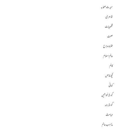
سیرت صحابہ
شاعری
شخصیات
صحت
طنز و مزاح
عالم اسلام
کالم
کچھ خاص
کہانی
گوشہ خواتین
گوشہ ہند
مباحث
مذاہب عالم