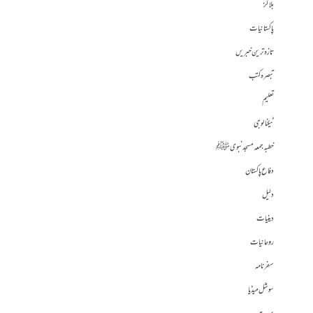
بلاگز
پاکستانیات
تازہ ترین خبریں
تبصرہ کتب
تعلیم
ٹیکنالوجی
خطبہ جمعہ مسجد نبوی ﷺ
دفاع پاکستان
دلیل
دینیات
روحانیات
سفرنامہ
سوشل میڈیا