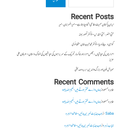
تلاش
Recent Posts
ایران پاکستان سمیت دفاعی اتحاد چاہتا ہے – میر افسر امان،میر
حتی النصر ، حتی القدس – ڈاکٹر تصور بھٹہ
گواہی دیتے دریا – ڈاکٹر محمد طیب خان سنگھانوی
احراریوں کی عیاشیاں : مجلس احرار اور خاکسار تحریک کے سربراہوں کی عیاشیوں کی المناک داستان – عرفان علی
عزیز
موبائل فون اور بزرگ والدین- بریرہ صدیقی
Recent Comments
طاہرہ مسعود
از
جہاں دائرے ختم ہوتے ہیں- نعیم اللہ باجوہ
طاہرہ مسعود
از
جہاں دائرے ختم ہوتے ہیں- نعیم اللہ باجوہ
Saba
از
جب جذبات خبر بن جائیں – فاطمۃالزہرہ
نایاب زہرہ
از
جب جذبات خبر بن جائیں – فاطمۃالزہرہ