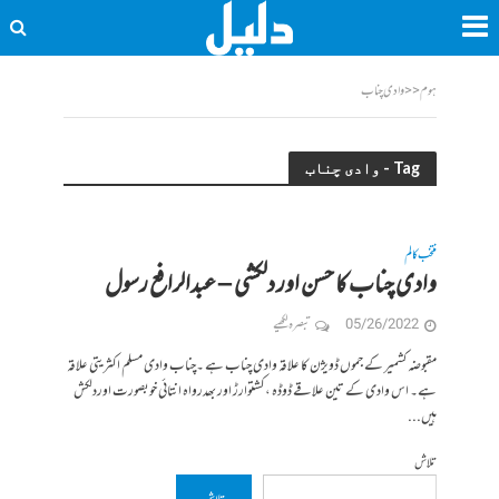
ہوم
<<
وادی چناب
Tag - وادی چناب
منتخب کالم
وادی چناب کا حسن اور دلکشی – عبدالرافع رسول
05/26/2022
تبصرہ لکھیے
مقبوضہ کشمیر کے جموں ڈویژن کا علاقہ وادی چناب ہے ۔چناب وادی مسلم اکثریتی علاقہ
ہے۔ اس وادی کے تین علاقے ڈوڈہ ،کشتوارڑ اور بھدرواہ انتائی خوبصورت اوردلکش
ہیں...
تلاش