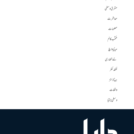
مشرق وسطی
معاشرت
معلومات
منتخب کالم
میڈیا واچ
نئے لکھاری
نقطہ نظر
ہیڈلائنز
واقعات
وسطی ایشیا