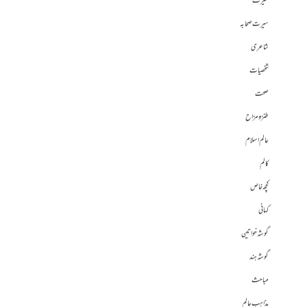
سیرت
سیرت صحابہ
شاعری
شخصیات
صحت
طنز و مزاح
عالم اسلام
کالم
کچھ خاص
کہانی
گوشہ خواتین
گوشہ ہند
مباحث
مذاہب عالم