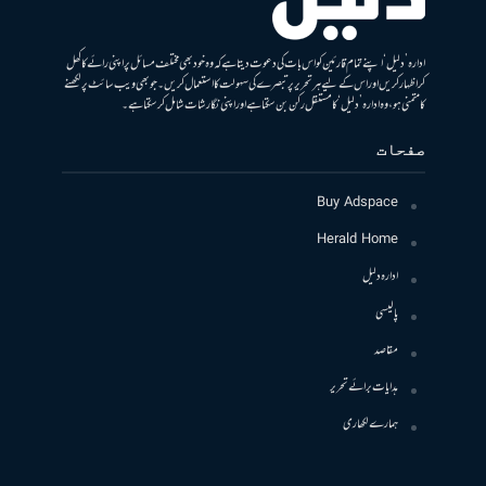
ادارہ ’دلیل‘ اپنے تمام قارئین کو اس بات کی دعوت دیتا ہے کہ وہ خود بھی مختلف مسائل پر اپنی رائے کا کھل
کر اظہار کریں اور اس کے لیے ہر تحریر پر تبصرے کی سہولت کا استعمال کریں۔ جو بھی ویب سائٹ پر لکھنے
کا متمنی ہو، وہ ادارہ ’دلیل‘ کا مستقل رکن بن سکتا ہے اور اپنی نگارشات شامل کرسکتا ہے۔
صفحات
Buy Adspace
Herald Home
ادارہ دلیل
پالیسی
مقاصد
ہدایات برائے تحریر
ہمارے لکھاری