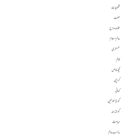
شخصیات
صحت
طنز و مزاح
عالم اسلام
عسکری
کالم
کچھ خاص
کراچی
کہانی
گوشہ خواتین
گوشہ ہند
مباحث
مذاہب عالم