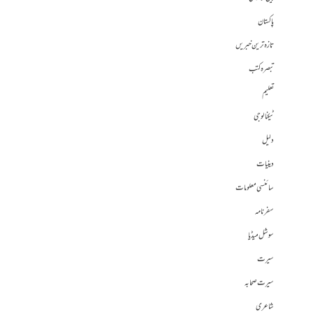
پاکستان
تازہ ترین خبریں
تبصرہ کتب
تعلیم
ٹیکنالوجی
دلیل
دینیات
سائنسی معلومات
سفرنامہ
سوشل میڈیا
سیرت
سیرت صحابہ
شاعری