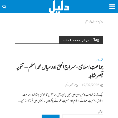
ہوم
<<
میاں محمد اسلم
Tag - میاں محمد اسلم
منتخب کالم
جماعتِ اسلامی ، سراج الحق اور میاں محمد اسلم – تنویر
قیصر شاہد
12/02/2022
تبصرہ لکھیے
ایک زمانہ تھا جب وطنِ عزیز میں تین بڑی مذہبی جماعتوں کا طوطی بولتا تھا: جماعتِ
اسلامی، جمعیتِ علمائے اسلام اور جمعیتِ علمائے پاکستان۔ تینوں میں توڑ پھوڑ بھی...
تلاش