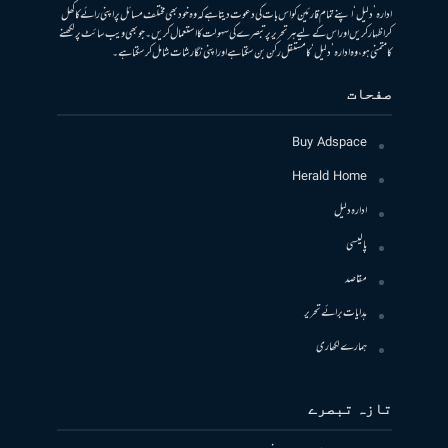
ادارہ ’دلیل‘ اپنے تمام قارئین کو اس بات کی دعوت دیتا ہے کہ وہ خود بھی مختلف مسائل پر اپنی رائے کا کھل
کر اظہار کریں اور اس کے لیے ہر تحریر پر تبصرے کی سہولت کا استعمال کریں۔ جو بھی ویب سائٹ پر لکھنے
کا متمنی ہو، وہ ادارہ ’دلیل‘ کا مستقل رکن بن سکتا ہے اور اپنی نگارشات شامل کرسکتا ہے۔
صفحات
Buy Adspace
Herald Home
ادارہ دلیل
پالیسی
مقاصد
ہدایات برائے تحریر
ہمارے لکھاری
تازہ تبصرے