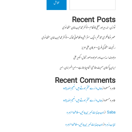
تلاش
Recent Posts
توازن، تدبیر اور بجلی کا نظام – ڈاکٹر محمد طیب خان سنگھانوی
عصرِ نو کا فکری تلاطم: ایک سقراطی و افلاطونی محاکمہ – ڈاکٹر محمد طیب خان سنگھانوی
رنجیت سنگھ کی فوج – عرفان علی عزیز
وجودِ خدا، مذہب اور موجودہ صورتحال- کبیر علی
ایران پاکستان سمیت دفاعی اتحاد چاہتا ہے – میر افسر امان،میر
Recent Comments
طاہرہ مسعود
از
جہاں دائرے ختم ہوتے ہیں- نعیم اللہ باجوہ
طاہرہ مسعود
از
جہاں دائرے ختم ہوتے ہیں- نعیم اللہ باجوہ
Saba
از
جب جذبات خبر بن جائیں – فاطمۃالزہرہ
نایاب زہرہ
از
جب جذبات خبر بن جائیں – فاطمۃالزہرہ