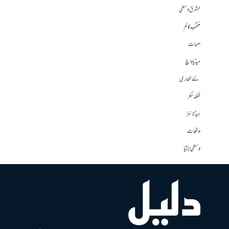
مشرق وسطی
منتخب کالم
مہمات
میڈیا واچ
نئے لکھاری
نقطہ نظر
ہیڈلائنز
واقعات
وسطی ایشیا