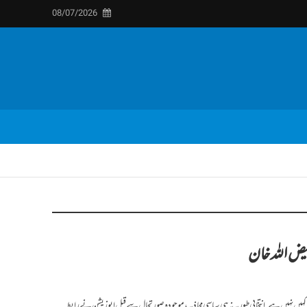
08/07/2026
ض اللہ خان
یں نہیں ہے. انتخابی طور پہ نہ ہی سیاسی محاذ پہ ، موجودہ صورتحال سے قبل اپوزیشن نے رابطہ