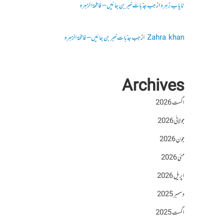
نایاب زہرہ
از
جب جذبات خبر بن جائیں – فاطمۃالزہرہ
Zahra khan
از
جب جذبات خبر بن جائیں – فاطمۃالزہرہ
Archives
اگست 2026
جولائی 2026
جون 2026
مئی 2026
اپریل 2026
دسمبر 2025
اگست 2025