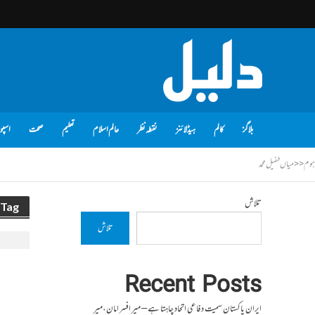
بلاگز
کالم
ہیڈلائنز
نقطہ نظر
عالم اسلام
تعلیم
صحت
اسپو
ہوم
<<
میاں طفیل محمد
تلاش
Tag - میاں طفیل محمد
تلاش
Recent Posts
ایران پاکستان سمیت دفاعی اتحاد چاہتا ہے – میر افسر امان،میر