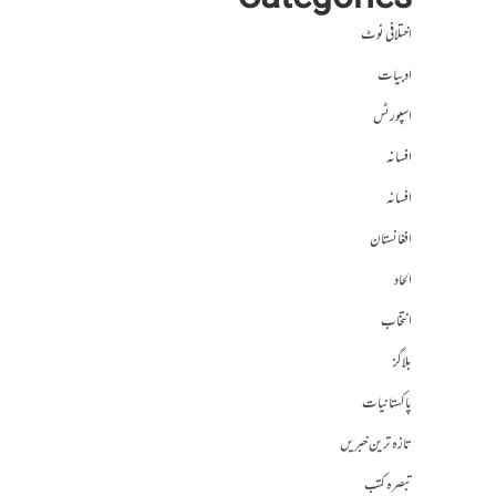
Categories
اختلافی نوٹ
ادبیات
اسپورٹس
افسانہ
افسانہ
افغانستان
الحاد
انتخاب
بلاگز
پاکستانیات
تازہ ترین خبریں
تبصرہ کتب