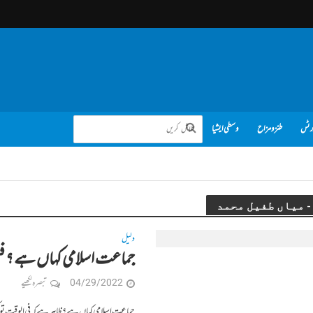
رٹس
طنز و مزاح
وسطی ایشیا
دلیل
جماعت اسلامی کہاں ہے ؟ فی
04/29/2022
تبصرہ لکھیے
جماعت اسلامی کہاں ہے ؟ ظاہر ہے کہ فی الوقت تو کہ