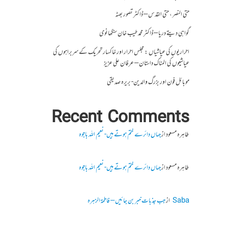
حتی النصر ، حتی القدس – ڈاکٹر تصور بھٹہ
گواہی دیتے دریا – ڈاکٹر محمد طیب خان سنگھانوی
احراریوں کی عیاشیاں : مجلس احرار اور خاکسار تحریک کے سربراہوں کی
عیاشیوں کی المناک داستان – عرفان علی عزیز
موبائل فون اور بزرگ والدین- بریرہ صدیقی
Recent Comments
طاہرہ مسعود
از
جہاں دائرے ختم ہوتے ہیں- نعیم اللہ باجوہ
طاہرہ مسعود
از
جہاں دائرے ختم ہوتے ہیں- نعیم اللہ باجوہ
Saba
از
جب جذبات خبر بن جائیں – فاطمۃالزہرہ