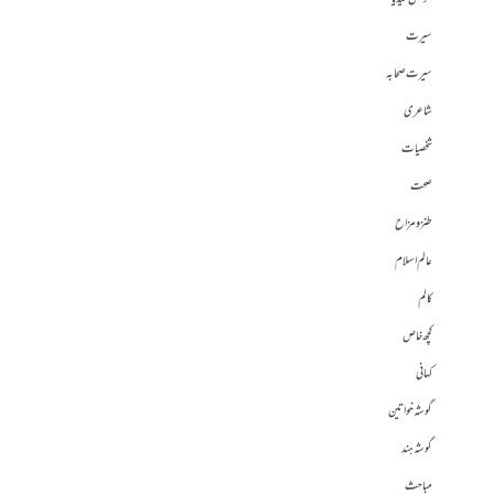
سیرت
سیرت صحابہ
شاعری
شخصیات
صحت
طنز و مزاح
عالم اسلام
کالم
کچھ خاص
کہانی
گوشہ خواتین
گوشہ ہند
مباحث