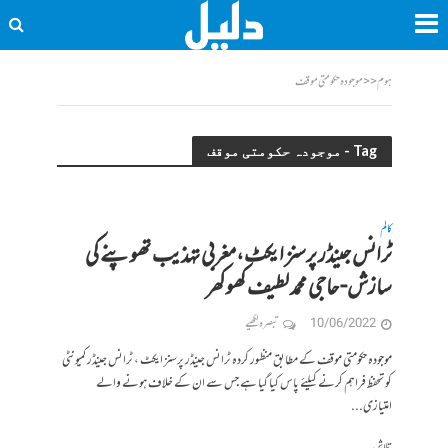
ہوم
<<
موجودہ حکومتی موقف
Tag - موجودہ حکومتی موقف
کالم
ٹرانس جینڈر پرسنز ایکٹ،مغربی تہذیب تھوپنے کی
سازش- حاجی محمد لطیف کھوکھر
10/06/2022
تبصرہ لکھیے
موجودہ حکومتی موقف کے مطابق منظور کردہ ٹرانس جینڈر پرسنز ایکٹ ، ٹرانس جینڈر کمیونٹی
کو تحفظ فراہم کرنے کیلئے پاس کیا گیا ہے جس سے ان کے خلاف ہونے والے
امتیازی...