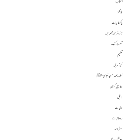
انتخاب
بلاگز
پاکستانیات
تازہ ترین خبریں
تبصرہ کتب
تعلیم
ٹیکنالوجی
خطبہ جمعہ مسجد نبوی ﷺ
دفاع پاکستان
دلیل
دینیات
روحانیات
سفرنامہ
سوشل میڈیا