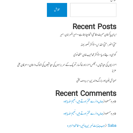
تلاش
تلاش
Recent Posts
ایران پاکستان سمیت دفاعی اتحاد چاہتا ہے – میر افسر امان،میر
حتی النصر ، حتی القدس – ڈاکٹر تصور بھٹہ
گواہی دیتے دریا – ڈاکٹر محمد طیب خان سنگھانوی
احراریوں کی عیاشیاں : مجلس احرار اور خاکسار تحریک کے سربراہوں کی عیاشیوں کی المناک داستان – عرفان علی
عزیز
موبائل فون اور بزرگ والدین- بریرہ صدیقی
Recent Comments
طاہرہ مسعود
از
جہاں دائرے ختم ہوتے ہیں- نعیم اللہ باجوہ
طاہرہ مسعود
از
جہاں دائرے ختم ہوتے ہیں- نعیم اللہ باجوہ
Saba
از
جب جذبات خبر بن جائیں – فاطمۃالزہرہ