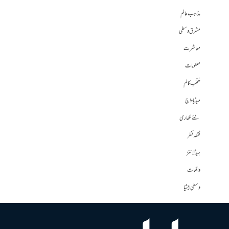
مذاہب عالم
مشرق وسطی
معاشرت
معلومات
منتخب کالم
میڈیا واچ
نئے لکھاری
نقطہ نظر
ہیڈلائنز
واقعات
وسطی ایشیا