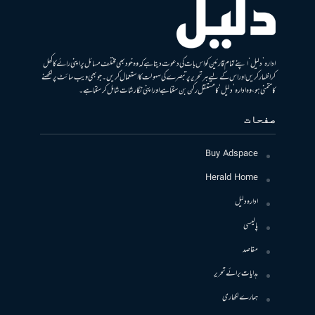
ادارہ ’دلیل‘ اپنے تمام قارئین کو اس بات کی دعوت دیتا ہے کہ وہ خود بھی مختلف مسائل پر اپنی رائے کا کھل
کر اظہار کریں اور اس کے لیے ہر تحریر پر تبصرے کی سہولت کا استعمال کریں۔ جو بھی ویب سائٹ پر لکھنے
کا متمنی ہو، وہ ادارہ ’دلیل‘ کا مستقل رکن بن سکتا ہے اور اپنی نگارشات شامل کرسکتا ہے۔
صفحات
Buy Adspace
Herald Home
ادارہ دلیل
پالیسی
مقاصد
ہدایات برائے تحریر
ہمارے لکھاری