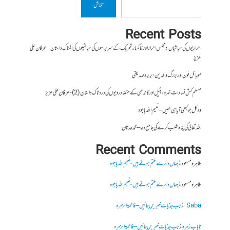
تلاش
Recent Posts
احراریوں کی عیاشیاں : مجلس احرار اور خاکسار تحریک کے سربراہوں کی عیاشیوں کی المناک داستان – عرفان علی
عزیز
موبائل فون اور بزرگ والدین- بریرہ صدیقی
مسلم کش فسادات نہرو، پٹیل اور گاندھی کے متضاد رویوں کی درد ناک داستان (2)- عرفان علی عزیز
وہ کل جو کبھی آیا ہی نہیں – نعیم اللہ باجوہ
اللہ تعالیٰ کی پناہ طلب کرنے کی جامع دعا – محمد عدنان
Recent Comments
طاہرہ مسعود
از
جہاں دائرے ختم ہوتے ہیں- نعیم اللہ باجوہ
طاہرہ مسعود
از
جہاں دائرے ختم ہوتے ہیں- نعیم اللہ باجوہ
Saba
از
جب جذبات خبر بن جائیں – فاطمۃالزہرہ
نایاب زہرہ
از
جب جذبات خبر بن جائیں – فاطمۃالزہرہ