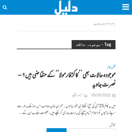
ہوم
<<
موجودہ حالات
Tag - موجودہ حالات
منتخب کالم
موجودہ حالات بھی ’’ کاکڑفارمولا‘‘ کے متقاضی ہیں؟ –
نصرت جاوید
05/26/2022
تبصرہ لکھیے
میں یہ کالم 25مئی کی صبح اُٹھتے ہی لکھ رہا ہوں۔ عمران خان صاحب اس روز ملک بھر سے
اپنے حامیوں کو اسلام آباد پہنچنے کی ہدایت جاری کرچکے ہیں۔حکومت پنجاب ان کے...
تلاش