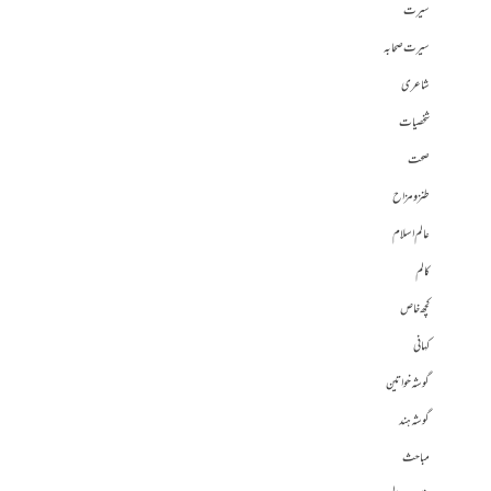
سیرت
سیرت صحابہ
شاعری
شخصیات
صحت
طنز و مزاح
عالم اسلام
کالم
کچھ خاص
کہانی
گوشہ خواتین
گوشہ ہند
مباحث