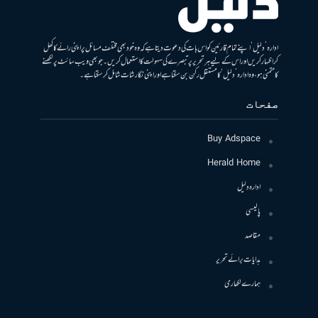
ادارہ ’دلیل‘ اپنے تمام قارئین کو اس بات کی دعوت دیتا ہے کہ وہ خود بھی مختلف مسائل پر اپنی رائے کا کھل
کر اظہار کریں اور اس کے لیے ہر تحریر پر تبصرے کی سہولت کا استعمال کریں۔ جو بھی ویب سائٹ پر لکھنے
کا متمنی ہو، وہ ادارہ ’دلیل‘ کا مستقل رکن بن سکتا ہے اور اپنی نگارشات شامل کرسکتا ہے۔
صفحات
Buy Adspace
Herald Home
ادارہ دلیل
پالیسی
مقاصد
ہدایات برائے تحریر
ہمارے لکھاری