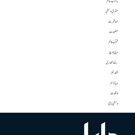
مذاہب عالم
مشرق وسطی
معاشرت
معلومات
منتخب کالم
میڈیا واچ
نئے لکھاری
نقطہ نظر
ہیڈلائنز
واقعات
وسطی ایشیا