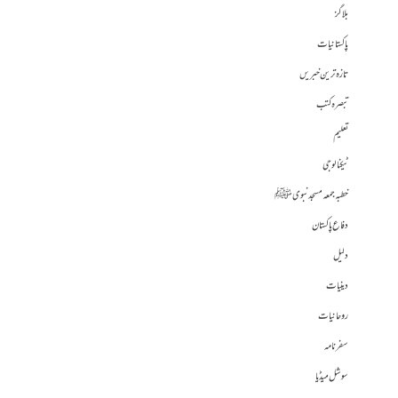
بلاگز
پاکستانیات
تازہ ترین خبریں
تبصرہ کتب
تعلیم
ٹیکنالوجی
خطبہ جمعہ مسجد نبوی ﷺ
دفاع پاکستان
دلیل
دینیات
روحانیات
سفرنامہ
سوشل میڈیا