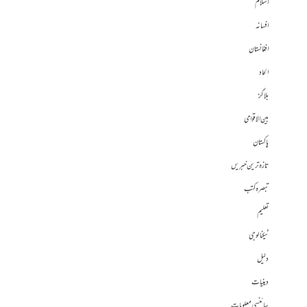
اسلام
افسانہ
افغانستان
الحاد
بلاگز
بین الاقوامی
پاکستان
تازہ ترین خبریں
تبصرہ کتب
تعلیم
ٹیکنالوجی
دلیل
دینیات
سائنسی معلومات