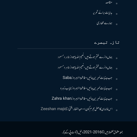
مقاصد
ہدایات برائے تحریر
ہمارے لکھاری
تازہ تبصرے
جہاں دائرے ختم ہوتے ہیں- نعیم اللہ باجوہ
از
طاہرہ مسعود
جہاں دائرے ختم ہوتے ہیں- نعیم اللہ باجوہ
از
طاہرہ مسعود
جب جذبات خبر بن جائیں – فاطمۃالزہرہ
از
Saba
جب جذبات خبر بن جائیں – فاطمۃالزہرہ
از
نایاب زہرہ
جب جذبات خبر بن جائیں – فاطمۃالزہرہ
از
Zahra khan
اس خاندان کا اصل مجرم کون! – عبدالغفار بگٹی
از
Zeeshan majid
جملہ حقوق محفوظ ہیں © 2016-2021 دلیل (ڈاٹ پی کے)۔