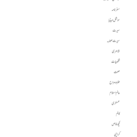
سفرنامہ
سوشل میڈیا
سیرت
سیرت صحابہ
شاعری
شخصیات
صحت
طنز و مزاح
عالم اسلام
عسکری
کالم
کچھ خاص
کراچی