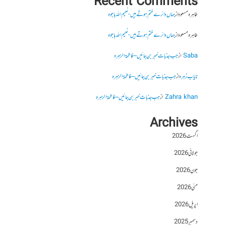
Recent Comments
طاہرہ مسعود
از
جہاں دائرے ختم ہوتے ہیں- نعیم اللہ باجوہ
طاہرہ مسعود
از
جہاں دائرے ختم ہوتے ہیں- نعیم اللہ باجوہ
Saba
از
جب جذبات خبر بن جائیں – فاطمۃالزہرہ
نایاب زہرہ
از
جب جذبات خبر بن جائیں – فاطمۃالزہرہ
Zahra khan
از
جب جذبات خبر بن جائیں – فاطمۃالزہرہ
Archives
اگست 2026
جولائی 2026
جون 2026
مئی 2026
اپریل 2026
دسمبر 2025