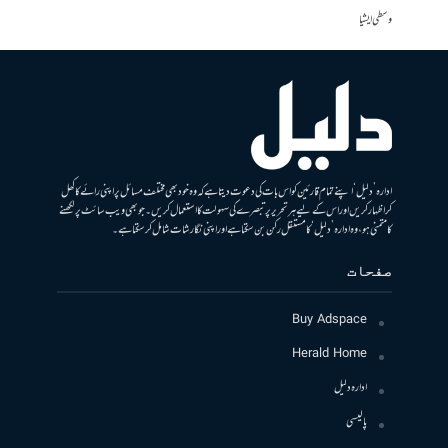
وسطی ایشیا
ادارہ ’دلیل‘ اپنے تمام قارئین کو اس بات کی دعوت دیتا ہے کہ وہ خود بھی مختلف مسائل پر اپنی رائے کا کھل
کر اظہار کریں اور اس کے لیے ہر تحریر پر تبصرے کی سہولت کا استعمال کریں۔ جو بھی ویب سائٹ پر لکھنے
کا متمنی ہو، وہ ادارہ ’دلیل‘ کا مستقل رکن بن سکتا ہے اور اپنی نگارشات شامل کرسکتا ہے۔
صفحات
Buy Adspace
Herald Home
ادارہ دلیل
پالیسی