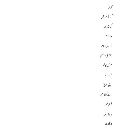
کہانی
گوشہ خواتین
گوشہ ہند
مباحث
مذاہب عالم
مشرق وسطی
منتخب کالم
مہمات
میڈیا واچ
نئے لکھاری
نقطہ نظر
ہیڈلائنز
واقعات