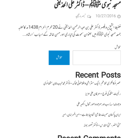
مسجد نبوی ﷺ – ڈاکٹر علی الحذیفی
10/27/2016
تبصرہ لکھیے
فضیلۃ الشیخ پروفیسر ڈاکٹر علی بن عبد الرحمن الحذیفی نے 20 محرم الحرام 1438ھ کا خطبہ
جمعہ مسجد نبوی ﷺ میں بعنوان ”موت کی تیاری اور حسن خاتمہ کے اسباب“ ارشاد...
تلاش
تلاش
Recent Posts
عصرِ نو کا فکری تلاطم: ایک سقراطی و افلاطونی محاکمہ – ڈاکٹر محمد طیب خان سنگھانوی
رنجیت سنگھ کی فوج – عرفان علی عزیز
وجودِ خدا، مذہب اور موجودہ صورتحال- کبیر علی
ایران پاکستان سمیت دفاعی اتحاد چاہتا ہے – میر افسر امان،میر
حتی النصر ، حتی القدس – ڈاکٹر تصور بھٹہ