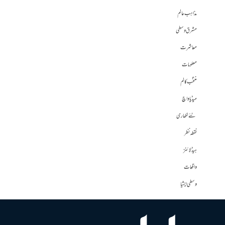
مذاہب عالم
مشرق وسطی
معاشرت
معلومات
منتخب کالم
میڈیا واچ
نئے لکھاری
نقطہ نظر
ہیڈلائنز
واقعات
وسطی ایشیا