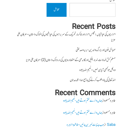
تلاش
تلاش
Recent Posts
احراریوں کی عیاشیاں : مجلس احرار اور خاکسار تحریک کے سربراہوں کی عیاشیوں کی المناک داستان – عرفان علی
عزیز
موبائل فون اور بزرگ والدین- بریرہ صدیقی
مسلم کش فسادات نہرو، پٹیل اور گاندھی کے متضاد رویوں کی درد ناک داستان (2)- عرفان علی عزیز
وہ کل جو کبھی آیا ہی نہیں – نعیم اللہ باجوہ
اللہ تعالیٰ کی پناہ طلب کرنے کی جامع دعا – محمد عدنان
Recent Comments
طاہرہ مسعود
از
جہاں دائرے ختم ہوتے ہیں- نعیم اللہ باجوہ
طاہرہ مسعود
از
جہاں دائرے ختم ہوتے ہیں- نعیم اللہ باجوہ
Saba
از
جب جذبات خبر بن جائیں – فاطمۃالزہرہ