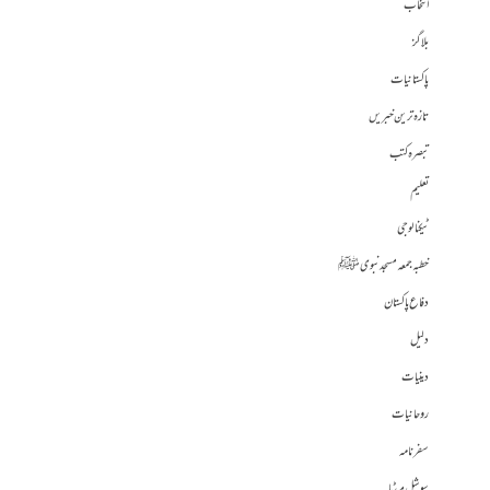
انتخاب
بلاگز
پاکستانیات
تازہ ترین خبریں
تبصرہ کتب
تعلیم
ٹیکنالوجی
خطبہ جمعہ مسجد نبوی ﷺ
دفاع پاکستان
دلیل
دینیات
روحانیات
سفرنامہ
سوشل میڈیا