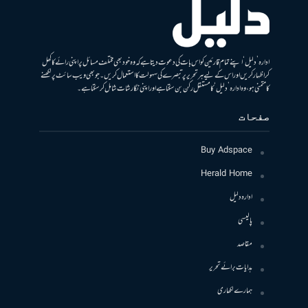
ادارہ ’دلیل‘ اپنے تمام قارئین کو اس بات کی دعوت دیتا ہے کہ وہ خود بھی مختلف مسائل پر اپنی رائے کا کھل
کر اظہار کریں اور اس کے لیے ہر تحریر پر تبصرے کی سہولت کا استعمال کریں۔ جو بھی ویب سائٹ پر لکھنے
کا متمنی ہو، وہ ادارہ ’دلیل‘ کا مستقل رکن بن سکتا ہے اور اپنی نگارشات شامل کرسکتا ہے۔
صفحات
Buy Adspace
Herald Home
ادارہ دلیل
پالیسی
مقاصد
ہدایات برائے تحریر
ہمارے لکھاری