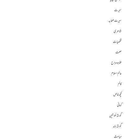
سیرت
سیرت صحابہ
شاعری
شخصیات
صحت
طنز و مزاح
عالم اسلام
کالم
کچھ خاص
کہانی
گوشہ خواتین
گوشہ ہند
مباحث