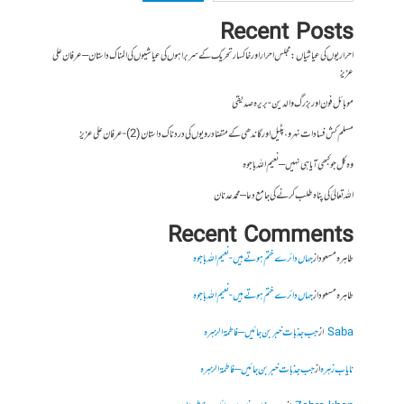
Recent Posts
احراریوں کی عیاشیاں : مجلس احرار اور خاکسار تحریک کے سربراہوں کی عیاشیوں کی المناک داستان – عرفان علی
عزیز
موبائل فون اور بزرگ والدین- بریرہ صدیقی
مسلم کش فسادات نہرو، پٹیل اور گاندھی کے متضاد رویوں کی درد ناک داستان (2)- عرفان علی عزیز
وہ کل جو کبھی آیا ہی نہیں – نعیم اللہ باجوہ
اللہ تعالیٰ کی پناہ طلب کرنے کی جامع دعا – محمد عدنان
Recent Comments
طاہرہ مسعود
از
جہاں دائرے ختم ہوتے ہیں- نعیم اللہ باجوہ
طاہرہ مسعود
از
جہاں دائرے ختم ہوتے ہیں- نعیم اللہ باجوہ
Saba
از
جب جذبات خبر بن جائیں – فاطمۃالزہرہ
نایاب زہرہ
از
جب جذبات خبر بن جائیں – فاطمۃالزہرہ