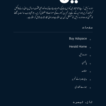
ادارہ ’دلیل‘ اپنے تمام قارئین کو اس بات کی دعوت دیتا ہے کہ وہ خود بھی مختلف مسائل پر اپنی رائے کا کھل
کر اظہار کریں اور اس کے لیے ہر تحریر پر تبصرے کی سہولت کا استعمال کریں۔ جو بھی ویب سائٹ پر لکھنے
کا متمنی ہو، وہ ادارہ ’دلیل‘ کا مستقل رکن بن سکتا ہے اور اپنی نگارشات شامل کرسکتا ہے۔
صفحات
Buy Adspace
Herald Home
ادارہ دلیل
پالیسی
مقاصد
ہدایات برائے تحریر
ہمارے لکھاری
تازہ تبصرے