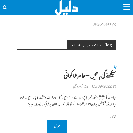
ہوم
<<
ملک معراج خالد
Tag - ملک معراج خالد
کالم
سیکھنے کی باتیں – عامر خاکوانی
05/09/2022
تبصرہ لکھیے
سیاست کی چخ چخ ،شور شرابا چل رہا ہے، اس میں کسی اور طرف دیکھنے کا یارا نہیں۔ ان
سیاسی ڈویلپمنٹس پر ان شااللہ لکھا جائے گا بلکہ عمران خان پر تو ایک پوری سیریز...
تلاش
تلاش