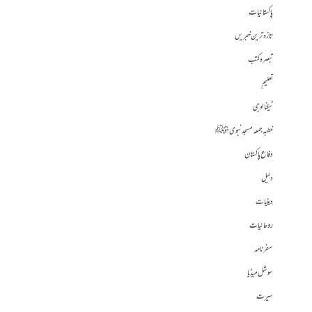
پاکستانیات
تازہ ترین خبریں
تبصرہ کتب
تعلیم
ٹیکنالوجی
خطبہ جمعہ مسجد نبوی ﷺ
دفاع پاکستان
دلیل
دینیات
روحانیات
سفرنامہ
سوشل میڈیا
سیرت