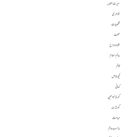
سیرت صحابہ
شاعری
شخصیات
صحت
طنز و مزاح
عالم اسلام
کالم
کچھ خاص
کہانی
گوشہ خواتین
گوشہ ہند
مباحث
مذاہب عالم