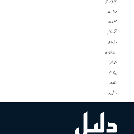
مشرق وسطی
معاشرت
معلومات
منتخب کالم
میڈیا واچ
نئے لکھاری
نقطہ نظر
ہیڈلائنز
واقعات
وسطی ایشیا