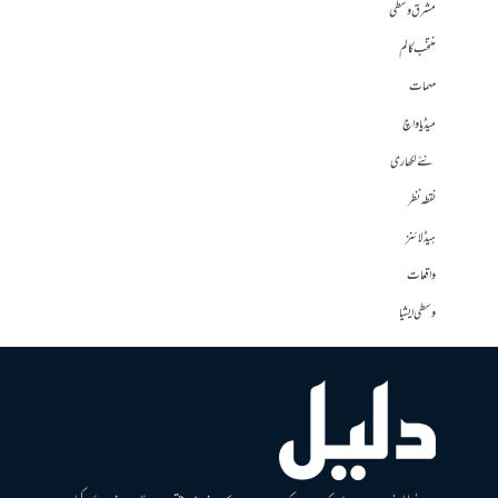
مشرق وسطی
منتخب کالم
مہمات
میڈیا واچ
نئے لکھاری
نقطہ نظر
ہیڈلائنز
واقعات
وسطی ایشیا