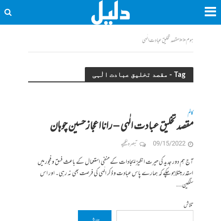
ہوم
<<
مقصد تخلیق عبادت الٰہی
Tag - مقصد تخلیق عبادت الٰہی
کالم
مقصد تخلیق عبادت الٰہی – رانااعجازحسین چوہان
09/15/2022
تبصرہ لکھیے
آج ہم دور جدید کی حیرت انگیز ایجادات کے منفی استعمال کے باعث فسق و فجور میں
اسقدر مبتلاہوچکے کہ ہمارے پاس عبادت و ذکر الٰہی کی فرصت بھی نہ رہی۔ اور اس
سنگین...
تلاش