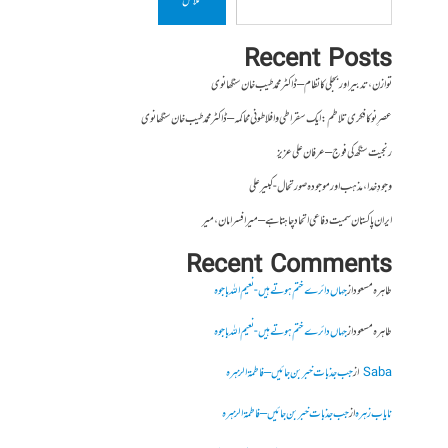
تلاش
Recent Posts
توازن، تدبیر اور بجلی کا نظام – ڈاکٹر محمد طیب خان سنگھانوی
عصرِ نو کا فکری تلاطم: ایک سقراطی و افلاطونی محاکمہ – ڈاکٹر محمد طیب خان سنگھانوی
رنجیت سنگھ کی فوج – عرفان علی عزیز
وجودِ خدا، مذہب اور موجودہ صورتحال- کبیر علی
ایران پاکستان سمیت دفاعی اتحاد چاہتا ہے – میر افسر امان،میر
Recent Comments
طاہرہ مسعود
از
جہاں دائرے ختم ہوتے ہیں- نعیم اللہ باجوہ
طاہرہ مسعود
از
جہاں دائرے ختم ہوتے ہیں- نعیم اللہ باجوہ
Saba
از
جب جذبات خبر بن جائیں – فاطمۃالزہرہ
نایاب زہرہ
از
جب جذبات خبر بن جائیں – فاطمۃالزہرہ