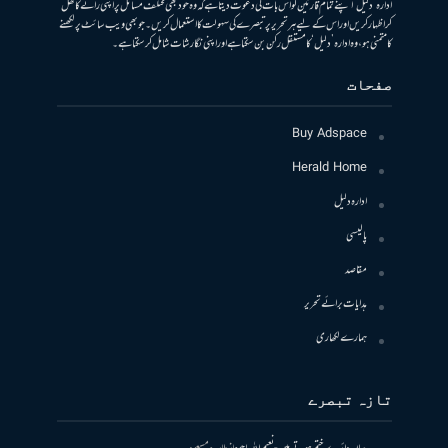
ادارہ ’دلیل‘ اپنے تمام قارئین کو اس بات کی دعوت دیتا ہے کہ وہ خود بھی مختلف مسائل پر اپنی رائے کا کھل
کر اظہار کریں اور اس کے لیے ہر تحریر پر تبصرے کی سہولت کا استعمال کریں۔ جو بھی ویب سائٹ پر لکھنے
کا متمنی ہو، وہ ادارہ ’دلیل‘ کا مستقل رکن بن سکتا ہے اور اپنی نگارشات شامل کرسکتا ہے۔
صفحات
Buy Adspace
Herald Home
ادارہ دلیل
پالیسی
مقاصد
ہدایات برائے تحریر
ہمارے لکھاری
تازہ تبصرے