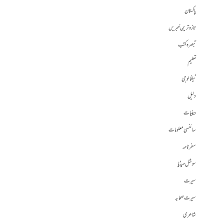
پاکستان
تازہ ترین خبریں
تبصرہ کتب
تعلیم
ٹیکنالوجی
دلیل
دینیات
سائنسی معلومات
سفرنامہ
سوشل میڈیا
سیرت
سیرت صحابہ
شاعری