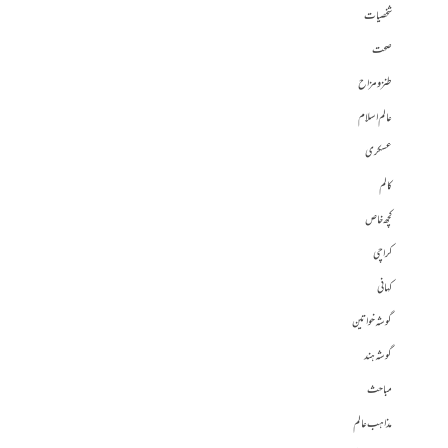
شخصیات
صحت
طنز و مزاح
عالم اسلام
عسکری
کالم
کچھ خاص
کراچی
کہانی
گوشہ خواتین
گوشہ ہند
مباحث
مذاہب عالم