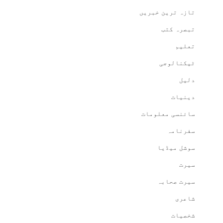
تازہ ترین خبریں
تبصرہ کتب
تعلیم
ٹیکنالوجی
دلیل
دینیات
سائنسی معلومات
سفرنامہ
سوشل میڈیا
سیرت
سیرت صحابہ
شاعری
شخصیات