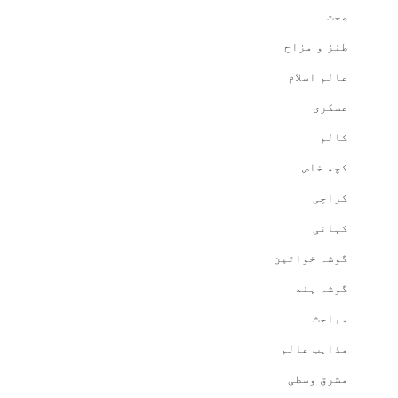
صحت
طنز و مزاح
عالم اسلام
عسکری
کالم
کچھ خاص
کراچی
کہانی
گوشہ خواتین
گوشہ ہند
مباحث
مذاہب عالم
مشرق وسطی