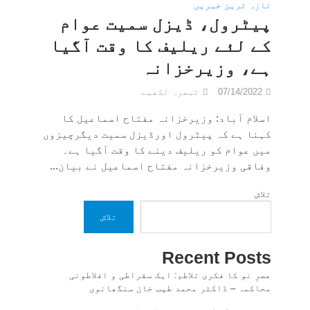
تازہ ترین خبریں
پیٹرول، ڈیزل سمیت عوام
کے لئے ریلیف کا وقت آگیا
ہے، وزیرخزانہ
07/14/2022
تبصرہ لکھیے
اسلام آباد: وزیرخزانہ مفتاح اسماعیل کا
کہنا ہے کہ پیٹرول اورڈیزل سمیت دیگرچیزوں
میں عوام کو ریلیف دینے کا وقت آگیا ہے۔
وفاقی وزیرخزانہ مفتاح اسماعیل نے بیان...
تلاش
تلاش
Recent Posts
عصرِ نو کا فکری تلاطم: ایک سقراطی و افلاطونی
محاکمہ – ڈاکٹر محمد طیب خان سنگھانوی