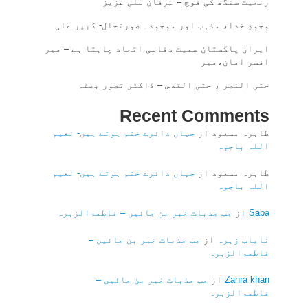
رنجیت سنگھ کی فوج – عرفان علی عزیز
وجودِ خدا، مذہب اور موجودہ صورتحال- کبیر علی
ایران پاکستان سمیت دفاعی اتحاد چاہتا ہے – میر
افسر امان،میر
حتی النصر ، حتی القدس – ڈاکٹر تصور بھٹہ
Recent Comments
طاہرہ مسعود
از
جہاں دائرے ختم ہوتے ہیں- نعیم
اللہ باجوہ
طاہرہ مسعود
از
جہاں دائرے ختم ہوتے ہیں- نعیم
اللہ باجوہ
Saba
از
جب جذبات خبر بن جائیں – فاطمۃالزہرہ
نایاب زہرہ
از
جب جذبات خبر بن جائیں –
فاطمۃالزہرہ
Zahra khan
از
جب جذبات خبر بن جائیں –
فاطمۃالزہرہ