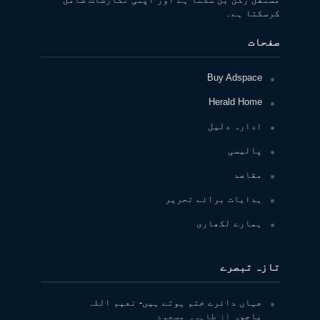
کرسکتا ہے۔
صفحات
Buy Adspace
Herald Home
ادارہ دلیل
پالیسی
مقاصد
ہدایات برائے تحریر
ہمارے لکھاری
تازہ تبصرے
جہاں دائرے ختم ہوتے ہیں- نعیم اللہ
باجوہ
از
طاہرہ مسعود