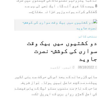
نے کہا پٹرولیم مصنوعات کی قیمتوں میں صرف
8 پیسے کا فرق آئے گا۔ ایک نجی ٹی وی سے
گفتگو کرتے ہوئے وزیر خزانہ مفتاح...
منتخب کالم
دو کشتیوں میں بیک وقت
سواری کی کوشش- نصرت
جاوید
08/18/2022
تبصرہ لکھیے
سانپ گزرجانے کے بعد اس کی حرکت سے بنی لکیر
پیٹنے سے کچھ حاصل نہیں ہوتا۔ نواز شریف
صاحب کے نام سے منسوب مسلم لیگ کے پاس فیصلے
کی اصل گھڑی رواں برس کے اپریل تک...