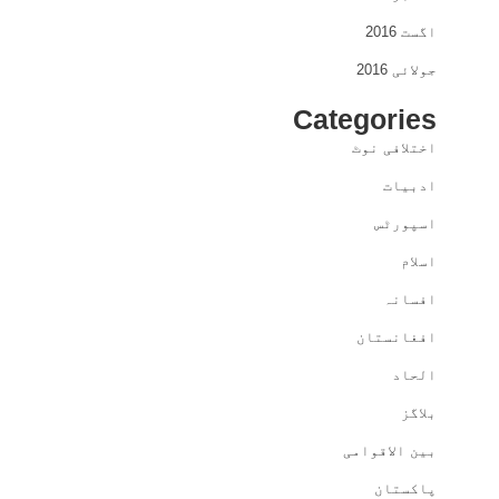
اگست 2016
جولائی 2016
Categories
اختلافی نوٹ
ادبیات
اسپورٹس
اسلام
افسانہ
افغانستان
الحاد
بلاگز
بین الاقوامی
پاکستان