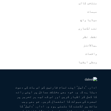
منتخب کالم
مہمات
میڈیا واچ
نئے لکھاری
نقطہ نظر
ہیڈلائنز
واقعات
وسطی ایشیا
ادارہ ’دلیل‘ اپنے تمام قارئین کو اس بات کی دعوت
دیتا ہے کہ وہ خود بھی مختلف مسائل پر اپنی رائے
کا کھل کر اظہار کریں اور اس کے لیے ہر تحریر پر
تبصرے کی سہولت کا استعمال کریں۔ جو بھی ویب
سائٹ پر لکھنے کا متمنی ہو، وہ ادارہ ’دلیل‘ کا
مستقل رکن بن سکتا ہے اور اپنی نگارشات شامل