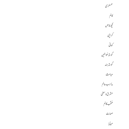
عسکری
کالم
کچھ خاص
کراچی
کہانی
گوشہ خواتین
گوشہ ہند
مباحث
مذاہب عالم
مشرق وسطی
منتخب کالم
مہمات
میڈیا