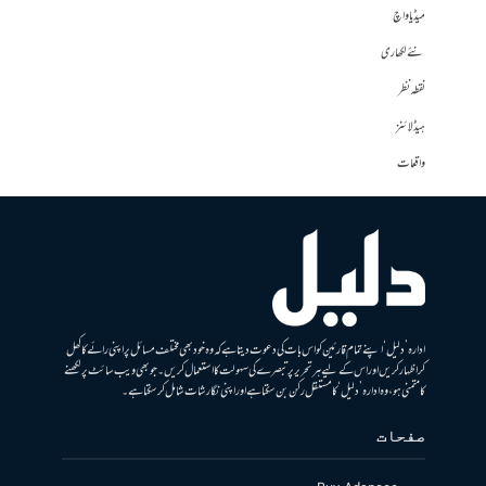
میڈیا واچ
نئے لکھاری
نقطہ نظر
ہیڈلائنز
واقعات
ادارہ ’دلیل‘ اپنے تمام قارئین کو اس بات کی دعوت دیتا ہے کہ وہ خود بھی مختلف مسائل پر اپنی رائے کا کھل
کر اظہار کریں اور اس کے لیے ہر تحریر پر تبصرے کی سہولت کا استعمال کریں۔ جو بھی ویب سائٹ پر لکھنے
کا متمنی ہو، وہ ادارہ ’دلیل‘ کا مستقل رکن بن سکتا ہے اور اپنی نگارشات شامل کرسکتا ہے۔
صفحات