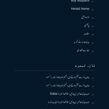
Buy Adspace
Herald Home
ادارہ دلیل
پالیسی
مقاصد
ہدایات برائے تحریر
ہمارے لکھاری
تازہ تبصرے
جہاں دائرے ختم ہوتے ہیں- نعیم اللہ باجوہ
از
طاہرہ مسعود
جہاں دائرے ختم ہوتے ہیں- نعیم اللہ باجوہ
از
طاہرہ مسعود
جب جذبات خبر بن جائیں – فاطمۃالزہرہ
از
Saba
جب جذبات خبر بن جائیں – فاطمۃالزہرہ
از
نایاب زہرہ