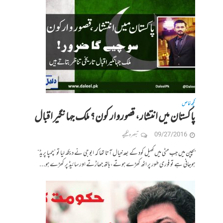
کچھ خاص
پاکستان میں انتشار، قصوروار کون؟ ملک جہانگیر اقبال
09/27/2016
تبصرہ لکھیے
بچپن میں جب مٹی میں کھیل کود کے بعد خیال آتا تھا کہ ابو جی نے دیکھ لیا تو ”چمپا پریڈ“
ہوجانی ہے تو فوری طور پر اٹھ کھڑے ہوتے، ہاتھ جھاڑتے اور سائیڈ پر کھڑے ہو...