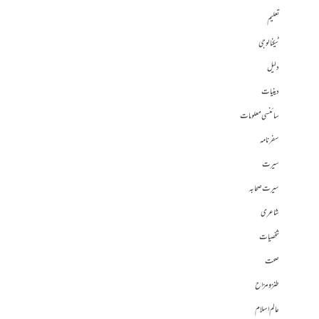
تعلیم
ٹیکنالوجی
دلیل
دینیات
سائنسی معلومات
سفرنامہ
سیرت
سیرت صحابہ
شاعری
شخصیات
صحت
طنز و مزاح
عالم اسلام