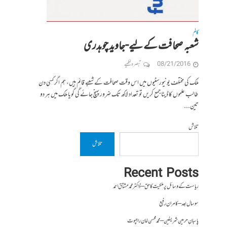
کالم
شعبہ صحافت کے لیے-جاوید چوہدری
08/21/2016
تبصرہ لکھیے
ملک کی مختلف یونیورسٹیوں میں اس وقت صحافت کے شعبے قائم ہیں، ہم اگر کسی دن
طالب علموں کا ڈیٹا جمع کریں تو تعداد لاکھ تک ضرور پہنچ جائے گی گویا ملک میں ہر دو
تین...
تلاش
تلاش
Recent Posts
ریاست کے وسائل پر ملکیت کا حق – ڈاکٹر محمد مشتاق احمد
سو سال بعد – کامران رفیع
پاسبانِ حرمین شریفین – محمد محسن خان راجپوت