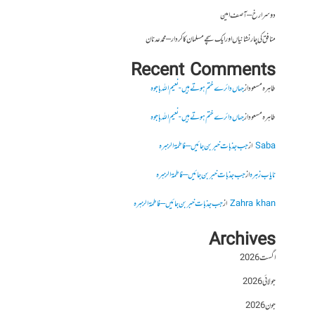
دوسرا رخ – آصف امین
منافق کی چار نشانیاں اور ایک سچے مسلمان کا کردار – محمد عدنان
Recent Comments
طاہرہ مسعود
از
جہاں دائرے ختم ہوتے ہیں- نعیم اللہ باجوہ
طاہرہ مسعود
از
جہاں دائرے ختم ہوتے ہیں- نعیم اللہ باجوہ
Saba
از
جب جذبات خبر بن جائیں – فاطمۃالزہرہ
نایاب زہرہ
از
جب جذبات خبر بن جائیں – فاطمۃالزہرہ
Zahra khan
از
جب جذبات خبر بن جائیں – فاطمۃالزہرہ
Archives
اگست 2026
جولائی 2026
جون 2026