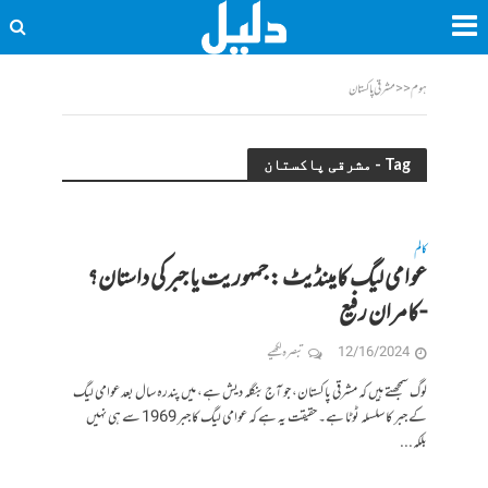
ہوم
<<
مشرقی پاکستان
Tag - مشرقی پاکستان
کالم
عوامی لیگ کامینڈیٹ : جمہوریت یا جبر کی داستان؟
-کامران رفیع
12/16/2024
تبصرہ لکھیے
لوگ سمجھتے ہیں کہ مشرقی پاکستان، جو آج بنگلہ دیش ہے، میں پندرہ سال بعد عوامی لیگ
کے جبر کا سلسلہ ٹوٹا ہے۔ حقیقت یہ ہے کہ عوامی لیگ کا جبر 1969 سے ہی نہیں
بلکہ...