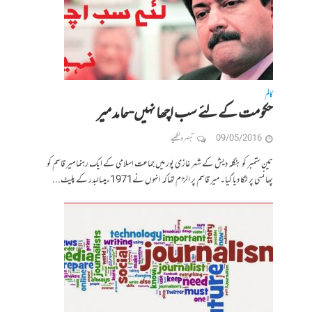
کالم
حکومت کے لئے سب اچھا نہیں-حامد میر
09/05/2016
تبصرہ لکھیے
تین ستمبر کو بنگلہ دیش کے شہر غازی پور میں جماعت اسلامی کے ایک رہنما میر قاسم کو
پھانسی پر لٹکا دیا گیا۔ میر قاسم پر الزام تھاکہ انہوں نے1971ءمیںالبدر کے پلیٹ...