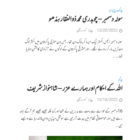
بلاگز
ہیڈلائنز
•
سولہ دسمبر – چوہدری محمد ذوالفقار سِدّھو
12/20/2022
تبصرہ لکھیے
سولہ دسمبر انیس اکہتر ایک ایسا کربناک دن تھا۔ جس دن مغربی پاکستان میں اکثر لوگ
دھاڑیں مار کر روئے تھے۔ اور مشرقی پاکستان کے لوگوں نے آزادی کا جشن منایا
تھا۔...
بلاگز
اللہ کے احکام اور ہمارے عزر‎‎ – شاہنواز شریف
12/18/2022
تبصرہ لکھیے
16دسمبر کے حوالے سے بہت سے مدبرین نے لکھا اور کہا بلکہ جیسے جیسے ہم آگے بڑھ
رہے ہیں اور مواصلاتی نظام میں جدت آرہی ہے سوشل میڈیا پروان چڑھ رہا ہے ویسے
ہی...