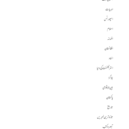
ادبیات
اسپورٹس
اسلام
افسانہ
افغانستان
الحاد
انٹرٹینمنٹ کی دنیا
بلاگز
بین الاقوامی
پاکستان
تاریخ
تازہ ترین خبریں
تبصرہ کتب